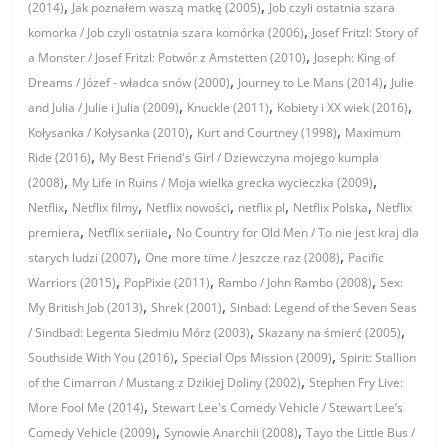
,
,
(2014)
Jak poznałem waszą matkę (2005)
Job czyli ostatnia szara
,
komorka / Job czyli ostatnia szara komórka (2006)
Josef Fritzl: Story of
,
a Monster / Josef Fritzl: Potwór z Amstetten (2010)
Joseph: King of
,
,
Dreams / Józef - władca snów (2000)
Journey to Le Mans (2014)
Julie
,
,
,
and Julia / Julie i Julia (2009)
Knuckle (2011)
Kobiety i XX wiek (2016)
,
,
Kołysanka / Kołysanka (2010)
Kurt and Courtney (1998)
Maximum
,
Ride (2016)
My Best Friend's Girl / Dziewczyna mojego kumpla
,
,
(2008)
My Life in Ruins / Moja wielka grecka wycieczka (2009)
,
,
,
,
,
Netflix
Netflix filmy
Netflix nowości
netflix pl
Netflix Polska
Netflix
,
,
premiera
Netflix seriiale
No Country for Old Men / To nie jest kraj dla
,
,
starych ludzi (2007)
One more time / Jeszcze raz (2008)
Pacific
,
,
,
Warriors (2015)
PopPixie (2011)
Rambo / John Rambo (2008)
Sex:
,
,
My British Job (2013)
Shrek (2001)
Sinbad: Legend of the Seven Seas
,
,
/ Sindbad: Legenta Siedmiu Mórz (2003)
Skazany na śmierć (2005)
,
,
Southside With You (2016)
Special Ops Mission (2009)
Spirit: Stallion
,
of the Cimarron / Mustang z Dzikiej Doliny (2002)
Stephen Fry Live:
,
More Fool Me (2014)
Stewart Lee's Comedy Vehicle / Stewart Lee’s
,
,
Comedy Vehicle (2009)
Synowie Anarchii (2008)
Tayo the Little Bus /