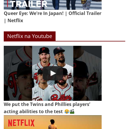
Queer Eye: We're In Japan! | Official Trailer
| Netflix
Netflix na Youtube
We put the Twins and Phillies players’
acting abilities to the test