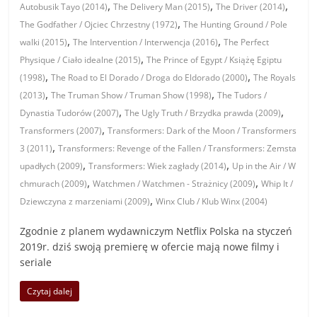
,
,
,
Autobusik Tayo (2014)
The Delivery Man (2015)
The Driver (2014)
,
The Godfather / Ojciec Chrzestny (1972)
The Hunting Ground / Pole
,
,
walki (2015)
The Intervention / Interwencja (2016)
The Perfect
,
Physique / Ciało idealne (2015)
The Prince of Egypt / Książę Egiptu
,
,
(1998)
The Road to El Dorado / Droga do Eldorado (2000)
The Royals
,
,
(2013)
The Truman Show / Truman Show (1998)
The Tudors /
,
,
Dynastia Tudorów (2007)
The Ugly Truth / Brzydka prawda (2009)
,
Transformers (2007)
Transformers: Dark of the Moon / Transformers
,
3 (2011)
Transformers: Revenge of the Fallen / Transformers: Zemsta
,
,
upadłych (2009)
Transformers: Wiek zagłady (2014)
Up in the Air / W
,
,
chmurach (2009)
Watchmen / Watchmen - Strażnicy (2009)
Whip It /
,
Dziewczyna z marzeniami (2009)
Winx Club / Klub Winx (2004)
Zgodnie z planem wydawniczym Netflix Polska na styczeń
2019r. dziś swoją premierę w ofercie mają nowe filmy i
seriale
Czytaj dalej