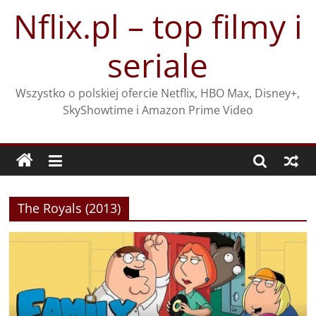
Przejdź
Nflix.pl – top filmy i
do
treści
seriale
Wszystko o polskiej ofercie Netflix, HBO Max, Disney+,
SkyShowtime i Amazon Prime Video
The Royals (2013)