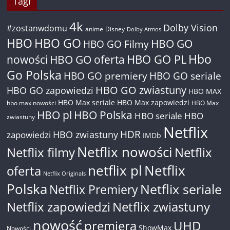
Tagi
4k
Dolby Vision
#zostanwdomu
anime
Disney
Dolby Atmos
HBO
HBO GO
HBO GO
HBO GO Filmy
Hbo
nowości
HBO GO oferta
HBO GO PL
Go Polska
HBO GO premiery
HBO GO seriale
HBO GO zwiastuny
HBO GO zapowiedzi
HBO MAX
HBO Max seriale
HBO Max zapowiedzi
hbo max nowości
HBO Max
HBO pl
HBO Polska
HBO seriale
HBO
zwiastuny
Netflix
HDR
HBO zwiastuny
zapowiedzi
IMDb
Netflix nowości
Netflix filmy
Netflix
netflix pl
Netflix
oferta
Netflix Originals
Polska
Netflix seriale
Netflix Premiery
Netflix zapowiedzi
Netflix zwiastuny
nowość
premiera
UHD
ShowMax
Nowości