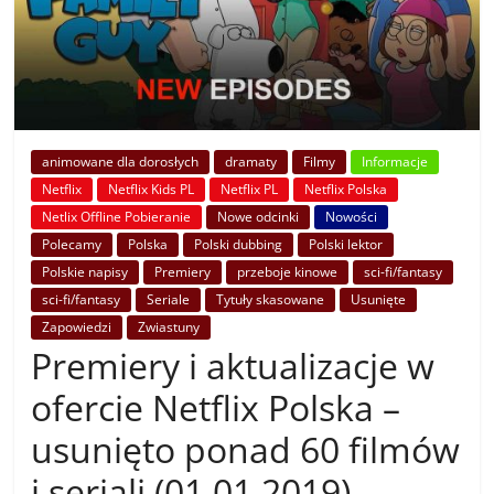
animowane dla dorosłych
dramaty
Filmy
Informacje
Netflix
Netflix Kids PL
Netflix PL
Netflix Polska
Netlix Offline Pobieranie
Nowe odcinki
Nowości
Polecamy
Polska
Polski dubbing
Polski lektor
Polskie napisy
Premiery
przeboje kinowe
sci-fi/fantasy
sci-fi/fantasy
Seriale
Tytuły skasowane
Usunięte
Zapowiedzi
Zwiastuny
Premiery i aktualizacje w
ofercie Netflix Polska –
usunięto ponad 60 filmów
i seriali (01.01.2019)