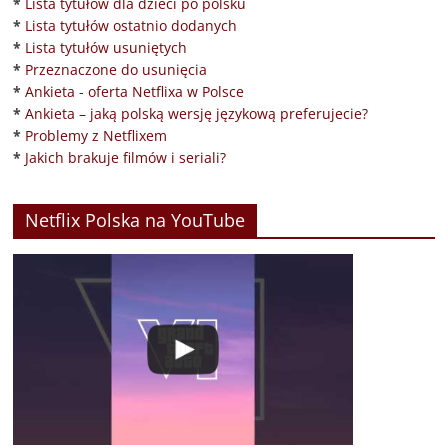
*
Lista tytułów dla dzieci po polsku
*
Lista tytułów ostatnio dodanych
*
Lista tytułów usuniętych
*
Przeznaczone do usunięcia
*
Ankieta - oferta Netflixa w Polsce
*
Ankieta – jaką polską wersję językową preferujecie?
*
Problemy z Netflixem
*
Jakich brakuje filmów i seriali?
Netflix Polska na YouTube