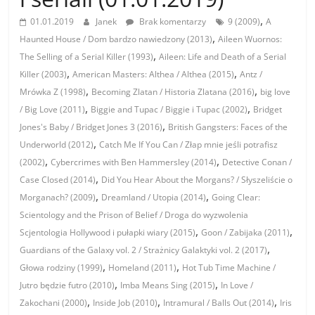
,
01.01.2019
Janek
Brak komentarzy
9 (2009)
A
,
Haunted House / Dom bardzo nawiedzony (2013)
Aileen Wuornos:
,
The Selling of a Serial Killer (1993)
Aileen: Life and Death of a Serial
,
,
Killer (2003)
American Masters: Althea / Althea (2015)
Antz /
,
,
Mrówka Z (1998)
Becoming Zlatan / Historia Zlatana (2016)
big love
,
,
/ Big Love (2011)
Biggie and Tupac / Biggie i Tupac (2002)
Bridget
,
Jones's Baby / Bridget Jones 3 (2016)
British Gangsters: Faces of the
,
Underworld (2012)
Catch Me If You Can / Złap mnie jeśli potrafisz
,
,
(2002)
Cybercrimes with Ben Hammersley (2014)
Detective Conan /
,
Case Closed (2014)
Did You Hear About the Morgans? / Słyszeliście o
,
,
Morganach? (2009)
Dreamland / Utopia (2014)
Going Clear:
Scientology and the Prison of Belief / Droga do wyzwolenia
,
,
Scjentologia Hollywood i pułapki wiary (2015)
Goon / Zabijaka (2011)
,
Guardians of the Galaxy vol. 2 / Strażnicy Galaktyki vol. 2 (2017)
,
,
Głowa rodziny (1999)
Homeland (2011)
Hot Tub Time Machine /
,
,
Jutro będzie futro (2010)
Imba Means Sing (2015)
In Love /
,
,
,
Zakochani (2000)
Inside Job (2010)
Intramural / Balls Out (2014)
Iris