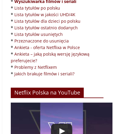
*
Wyszukiwarka filmów i seriali
*
Lista tytułów po polsku
*
Lista tytułów w jakości UHD/4K
*
Lista tytułów dla dzieci po polsku
*
Lista tytułów ostatnio dodanych
*
Lista tytułów usuniętych
*
Przeznaczone do usunięcia
*
Ankieta - oferta Netflixa w Polsce
*
Ankieta – jaką polską wersję językową
preferujecie?
*
Problemy z Netflixem
*
Jakich brakuje filmów i seriali?
Netflix Polska na YouTube