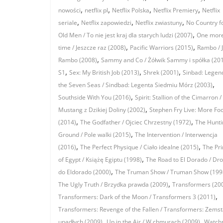
,
,
,
,
nowości
netflix pl
Netflix Polska
Netflix Premiery
Netflix
,
,
,
seriale
Netflix zapowiedzi
Netflix zwiastuny
No Country f
,
Old Men / To nie jest kraj dla starych ludzi (2007)
One mor
,
,
time / Jeszcze raz (2008)
Pacific Warriors (2015)
Rambo / 
,
Rambo (2008)
Sammy and Co / Żółwik Sammy i spółka (20
,
,
,
S1
Sex: My British Job (2013)
Shrek (2001)
Sinbad: Legen
,
the Seven Seas / Sindbad: Legenta Siedmiu Mórz (2003)
,
Southside With You (2016)
Spirit: Stallion of the Cimarron /
,
Mustang z Dzikiej Doliny (2002)
Stephen Fry Live: More Fo
,
,
(2014)
The Godfather / Ojciec Chrzestny (1972)
The Hunti
,
Ground / Pole walki (2015)
The Intervention / Interwencja
,
,
(2016)
The Perfect Physique / Ciało idealne (2015)
The Pr
,
of Egypt / Książę Egiptu (1998)
The Road to El Dorado / Dr
,
do Eldorado (2000)
The Truman Show / Truman Show (199
,
The Ugly Truth / Brzydka prawda (2009)
Transformers (20
,
Transformers: Dark of the Moon / Transformers 3 (2011)
Transformers: Revenge of the Fallen / Transformers: Zems
,
,
upadłych (2009)
Up in the Air / W chmurach (2009)
Watch