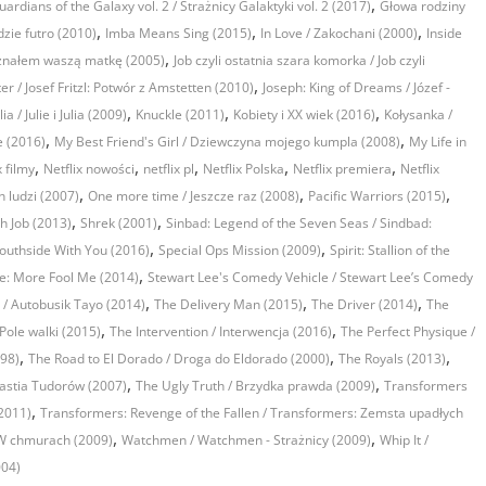
,
uardians of the Galaxy vol. 2 / Strażnicy Galaktyki vol. 2 (2017)
Głowa rodziny
,
,
,
zie futro (2010)
Imba Means Sing (2015)
In Love / Zakochani (2000)
Inside
,
znałem waszą matkę (2005)
Job czyli ostatnia szara komorka / Job czyli
,
ter / Josef Fritzl: Potwór z Amstetten (2010)
Joseph: King of Dreams / Józef -
,
,
,
lia / Julie i Julia (2009)
Knuckle (2011)
Kobiety i XX wiek (2016)
Kołysanka /
,
,
 (2016)
My Best Friend's Girl / Dziewczyna mojego kumpla (2008)
My Life in
,
,
,
,
,
x filmy
Netflix nowości
netflix pl
Netflix Polska
Netflix premiera
Netflix
,
,
,
h ludzi (2007)
One more time / Jeszcze raz (2008)
Pacific Warriors (2015)
,
,
sh Job (2013)
Shrek (2001)
Sinbad: Legend of the Seven Seas / Sindbad:
,
,
outhside With You (2016)
Special Ops Mission (2009)
Spirit: Stallion of the
,
ve: More Fool Me (2014)
Stewart Lee's Comedy Vehicle / Stewart Lee’s Comedy
,
,
,
s / Autobusik Tayo (2014)
The Delivery Man (2015)
The Driver (2014)
The
,
,
Pole walki (2015)
The Intervention / Interwencja (2016)
The Perfect Physique /
,
,
,
998)
The Road to El Dorado / Droga do Eldorado (2000)
The Royals (2013)
,
,
astia Tudorów (2007)
The Ugly Truth / Brzydka prawda (2009)
Transformers
,
2011)
Transformers: Revenge of the Fallen / Transformers: Zemsta upadłych
,
,
/ W chmurach (2009)
Watchmen / Watchmen - Strażnicy (2009)
Whip It /
004)