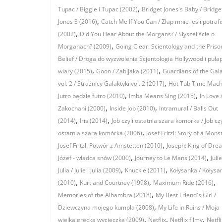
,
Tupac / Biggie i Tupac (2002)
Bridget Jones's Baby / Bridge
,
Jones 3 (2016)
Catch Me If You Can / Złap mnie jeśli potrafi
,
(2002)
Did You Hear About the Morgans? / Słyszeliście o
,
Morganach? (2009)
Going Clear: Scientology and the Priso
Belief / Droga do wyzwolenia Scjentologia Hollywood i pułap
,
,
wiary (2015)
Goon / Zabijaka (2011)
Guardians of the Gal
,
vol. 2 / Strażnicy Galaktyki vol. 2 (2017)
Hot Tub Time Mach
,
,
Jutro będzie futro (2010)
Imba Means Sing (2015)
In Love 
,
,
Zakochani (2000)
Inside Job (2010)
Intramural / Balls Out
,
,
(2014)
Iris (2014)
Job czyli ostatnia szara komorka / Job czy
,
ostatnia szara komórka (2006)
Josef Fritzl: Story of a Monst
,
Josef Fritzl: Potwór z Amstetten (2010)
Joseph: King of Dre
,
,
Józef - władca snów (2000)
Journey to Le Mans (2014)
Juli
,
,
Julia / Julie i Julia (2009)
Knuckle (2011)
Kołysanka / Kołysa
,
,
,
(2010)
Kurt and Courtney (1998)
Maximum Ride (2016)
,
Memories of the Alhambra (2018)
My Best Friend's Girl /
,
Dziewczyna mojego kumpla (2008)
My Life in Ruins / Moja
,
,
,
wielka grecka wycieczka (2009)
Netflix
Netflix filmy
Netfli