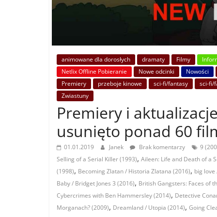
animowane dla dorosłych
dramaty
Filmy
Infor
Netlix Offline Pobieranie
Nowe odcinki
Nowości
Premiery
przeboje kinowe
sci-fi/fantasy
sci-fi/
Zwiastuny
Premiery i aktualizacje
usunięto ponad 60 film
01.01.2019
Janek
Brak komentarzy
9 (200
,
Selling of a Serial Killer (1993)
Aileen: Life and Death of a Se
,
,
(1998)
Becoming Zlatan / Historia Zlatana (2016)
big love
,
Baby / Bridget Jones 3 (2016)
British Gangsters: Faces of 
,
Cybercrimes with Ben Hammersley (2014)
Detective Cona
,
,
Morganach? (2009)
Dreamland / Utopia (2014)
Going Clea