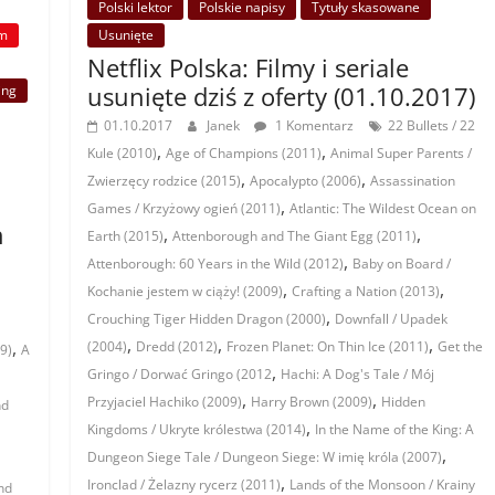
Polski lektor
Polskie napisy
Tytuły skasowane
Usunięte
lm
Netflix Polska: Filmy i seriale
usunięte dziś z oferty (01.10.2017)
ing
01.10.2017
Janek
1 Komentarz
22 Bullets / 22
,
,
Kule (2010)
Age of Champions (2011)
Animal Super Parents /
,
,
Zwierzęcy rodzice (2015)
Apocalypto (2006)
Assassination
,
Games / Krzyżowy ogień (2011)
Atlantic: The Wildest Ocean on
h
,
,
Earth (2015)
Attenborough and The Giant Egg (2011)
,
Attenborough: 60 Years in the Wild (2012)
Baby on Board /
,
,
Kochanie jestem w ciąży! (2009)
Crafting a Nation (2013)
,
Crouching Tiger Hidden Dragon (2000)
Downfall / Upadek
,
,
,
,
(2004)
Dredd (2012)
Frozen Planet: On Thin Ice (2011)
Get the
9)
A
,
Gringo / Dorwać Gringo (2012
Hachi: A Dog's Tale / Mój
,
,
Przyjaciel Hachiko (2009)
Harry Brown (2009)
Hidden
nd
,
Kingdoms / Ukryte królestwa (2014)
In the Name of the King: A
,
Dungeon Siege Tale / Dungeon Siege: W imię króla (2007)
,
Ironclad / Żelazny rycerz (2011)
Lands of the Monsoon / Krainy
nd