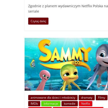
Zgodnie z planem wydawniczym Netflix Polska na 
seriale
Czytaj dalej
animowane dla dzieci i młodzieży
dramaty
Filmy
IMDb
Informacje
komedie
Netflix