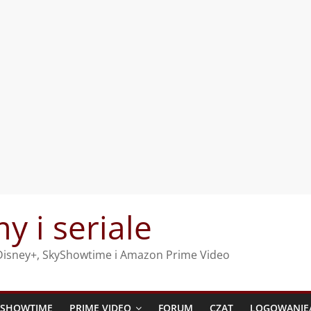
my i seriale
, Disney+, SkyShowtime i Amazon Prime Video
YSHOWTIME
PRIME VIDEO
FORUM
CZAT
LOGOWANIE/