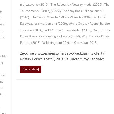
,
,
niej wszystko (2010)
The Rebound / Nowszy model (2009)
The
,
Tournament / Turniej (2009)
The Way Back / Niepokonani
or
,
,
(2010)
The Young Victoria / Młoda Wiktoria (2009)
Whip It /
e
,
Dziewczyna z marzeniami (2009)
White Chicks / Agenci bardzo
John
,
,
specjalni (2004)
Wild Arabia / Dzika Arabia (2013)
Wild Brazil /
14)
,
Dzika Brazylia - kraina ognia i wody (2014)
Wild France / Dzika
d of
,
Francja (2013)
Wild Kingdom / Dzikie Królestwo (2013)
Zgodnie z wcześniejszymi zapowiedziami z oferty
ol Me
Netflix Polska zostały dzis usuniete filmy i seriale:
ng
Czytaj dalej
ince
oga
,
8)
,
07)
ta
men