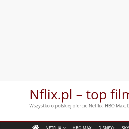
Przejdź
Nflix.pl – top fil
do
treści
Wszystko o polskiej ofercie Netflix, HBO Max
NETFLIX
HBO MAX
DISNEY+
SK