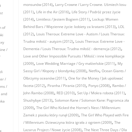
,
monsunów (2014)
Larry Crowne / Larry Crowne. Uśmiech losu
t
,
,
(2011)
Life in the Air (2016)
Life Story / Podróż przez życie
sz
,
,
(2014)
Limitless / Jestem Bogiem (2011)
Lockup: Women
,
Behind Bars / Więzienne życie: kobiety za kratami (2013)
LOL
n of
,
(2012)
Louis Theroux: Extreme Love - Autism / Louis Theroux:
ki
,
Trudna miłość - autyzm (2012)
Louis Theroux: Extreme Love -
axy
,
Dementia / Louis Theroux: Trudna miłość - demencja (2012)
ine /
Love and Other Impossible Pursuits / Miłość i inne komplikacje
/
,
,
(2009)
Love Wedding Marriage / Gry małżeńskie (2011)
My
,
,
Sassy Girl / Kłopoty z blondynką (2008)
Netflix
Ocean Giants /
li
,
Olbrzymy oceanów (2011)
One for the Money / Jak upolować
er /
,
,
,
faceta (2012)
Piranha / Pirania (2010)
Ponyo (2008)
Rambo /
ams /
,
,
,
John Rambo (2008)
RED (2010)
Set Up / Mokra robota (2011)
e and
,
Shushybye (2013)
Solomon Kane / Solomon Kane: Pogromca zła
nka
,
(2009)
The Girl Who Kicked the Hornet's Nest / Millennium:
,
Zamek z piasku który runął (2009)
The Girl Who Played with Fire
,
/ Millennium: Dziewczyna która igrała z ogniem (2009)
The
,
Lazarus Project / Nowe życie (2008)
The Next Three Days / Dla
x