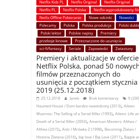
Netflix Kids PL
Netflix Original
Netflix Original
Netflix PL
Netflix Polska
Netflix wyprodukowany fi
Netlix Offline Pobieranie
Nowe odcinki
Nowości
Polecamy
Polska
Polska produkcja
Polski dubb
Polski lektor
Polskie napisy
Premiery
przeboje kinowe
Przeznaczone do usunięcia
sci-fi/fantasy
Seriale
Zapowiedzi
Zwiastuny
Premiery i aktualizacje w ofercie
Netflix Polska, ponad 50 nowyc
filmów przeznaczonych do
usunięcia z początkiem stycznia
2019 (25.12.2018)
25.12.2018
Janek
Brak komentarzy
9 (200
,
Haunted House / Dom bardzo nawiedzony (2013)
Aileen
,
Wuornos: The Selling of a Serial Killer (1993)
Aileen: Life a
,
Death of a Serial Killer (2003)
American Masters: Althea /
,
,
Althea (2015)
Antz / Mrówka Z (1998)
Becoming Zlatan /
,
,
Historia Zlatana (2016)
big love / Big Love (2011)
Biggie a