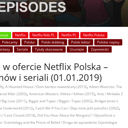
macje
Netflix
Netflix Kids PL
Netflix PL
Netflix Polska
Polecamy
Polska
Polski dubbing
Polski lektor
Polskie napisy
fantasy
Seriale
Tytuły skasowane
Usunięte
Zapowiedzi
 w ofercie Netflix Polska –
ów i seriali (01.01.2019)
,
,
9)
A Haunted House / Dom bardzo nawiedzony (2013)
Aileen Wuornos: The
,
,
rial Killer (2003)
American Masters: Althea / Althea (2015)
Antz / Mrówka Z
,
,
 / Big Love (2011)
Biggie and Tupac / Biggie i Tupac (2002)
Bridget Jones's
,
,
the Underworld (2012)
Catch Me If You Can / Złap mnie jeśli potrafisz (2002)
,
n / Case Closed (2014)
Did You Hear About the Morgans? / Słyszeliście o
r: Scientology and the Prison of Belief / Droga do wyzwolenia Scjentologia