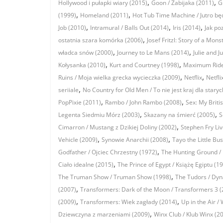
,
,
Hollywood i pułapki wiary (2015)
Goon / Zabijaka (2011)
G
,
,
(1999)
Homeland (2011)
Hot Tub Time Machine / Jutro będ
,
,
,
Job (2010)
Intramural / Balls Out (2014)
Iris (2014)
Jak po
,
ostatnia szara komórka (2006)
Josef Fritzl: Story of a Mons
,
,
władca snów (2000)
Journey to Le Mans (2014)
Julie and Ju
,
,
Kołysanka (2010)
Kurt and Courtney (1998)
Maximum Ride
,
,
Ruins / Moja wielka grecka wycieczka (2009)
Netflix
Netfli
,
seriiale
No Country for Old Men / To nie jest kraj dla staryc
,
,
PopPixie (2011)
Rambo / John Rambo (2008)
Sex: My Briti
,
,
Legenta Siedmiu Mórz (2003)
Skazany na śmierć (2005)
S
,
Cimarron / Mustang z Dzikiej Doliny (2002)
Stephen Fry Li
,
,
Vehicle (2009)
Synowie Anarchii (2008)
Tayo the Little Bu
,
Godfather / Ojciec Chrzestny (1972)
The Hunting Ground / 
,
Ciało idealne (2015)
The Prince of Egypt / Książę Egiptu (1
,
The Truman Show / Truman Show (1998)
The Tudors / Dyn
,
(2007)
Transformers: Dark of the Moon / Transformers 3 (
,
,
(2009)
Transformers: Wiek zagłady (2014)
Up in the Air 
,
Dziewczyna z marzeniami (2009)
Winx Club / Klub Winx (2