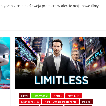
styczeń 2019r. dziś swoją premierę w ofercie mają nowe filmy i
Filmy
Informacje
Netflix
Netflix PL
Netflix Polska
Netlix Offline Pobieranie
Polska