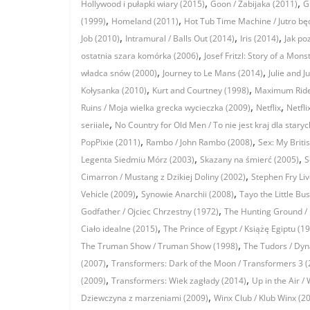
,
,
Hollywood i pułapki wiary (2015)
Goon / Zabijaka (2011)
G
,
,
(1999)
Homeland (2011)
Hot Tub Time Machine / Jutro będ
,
,
,
Job (2010)
Intramural / Balls Out (2014)
Iris (2014)
Jak po
,
ostatnia szara komórka (2006)
Josef Fritzl: Story of a Mons
,
,
władca snów (2000)
Journey to Le Mans (2014)
Julie and Ju
,
,
Kołysanka (2010)
Kurt and Courtney (1998)
Maximum Ride
,
,
Ruins / Moja wielka grecka wycieczka (2009)
Netflix
Netfli
,
seriiale
No Country for Old Men / To nie jest kraj dla staryc
,
,
PopPixie (2011)
Rambo / John Rambo (2008)
Sex: My Briti
,
,
Legenta Siedmiu Mórz (2003)
Skazany na śmierć (2005)
S
,
Cimarron / Mustang z Dzikiej Doliny (2002)
Stephen Fry Li
,
,
Vehicle (2009)
Synowie Anarchii (2008)
Tayo the Little Bu
,
Godfather / Ojciec Chrzestny (1972)
The Hunting Ground / 
,
Ciało idealne (2015)
The Prince of Egypt / Książę Egiptu (1
,
The Truman Show / Truman Show (1998)
The Tudors / Dyn
,
(2007)
Transformers: Dark of the Moon / Transformers 3 (
,
,
(2009)
Transformers: Wiek zagłady (2014)
Up in the Air 
,
Dziewczyna z marzeniami (2009)
Winx Club / Klub Winx (2