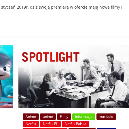
styczeń 2019r. dziś swoją premierę w ofercie mają nowe filmy i
Anime
anime
Filmy
Informacje
komedie
Netflix
Netflix PL
Netflix Polska