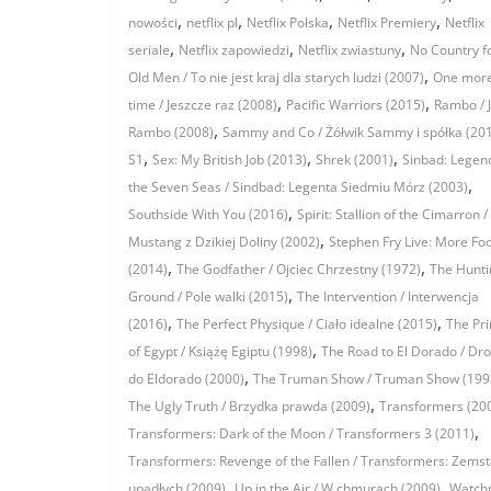
,
,
,
,
nowości
netflix pl
Netflix Polska
Netflix Premiery
Netflix
,
,
,
seriale
Netflix zapowiedzi
Netflix zwiastuny
No Country f
,
Old Men / To nie jest kraj dla starych ludzi (2007)
One mor
,
,
time / Jeszcze raz (2008)
Pacific Warriors (2015)
Rambo / 
,
Rambo (2008)
Sammy and Co / Żółwik Sammy i spółka (20
,
,
,
S1
Sex: My British Job (2013)
Shrek (2001)
Sinbad: Legen
,
the Seven Seas / Sindbad: Legenta Siedmiu Mórz (2003)
,
Southside With You (2016)
Spirit: Stallion of the Cimarron /
,
Mustang z Dzikiej Doliny (2002)
Stephen Fry Live: More Fo
,
,
(2014)
The Godfather / Ojciec Chrzestny (1972)
The Hunti
,
Ground / Pole walki (2015)
The Intervention / Interwencja
,
,
(2016)
The Perfect Physique / Ciało idealne (2015)
The Pr
,
of Egypt / Książę Egiptu (1998)
The Road to El Dorado / Dr
,
do Eldorado (2000)
The Truman Show / Truman Show (199
,
The Ugly Truth / Brzydka prawda (2009)
Transformers (20
,
Transformers: Dark of the Moon / Transformers 3 (2011)
Transformers: Revenge of the Fallen / Transformers: Zems
,
,
upadłych (2009)
Up in the Air / W chmurach (2009)
Watch