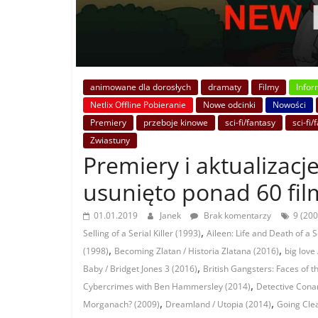
animowane dla dorosłych
dramaty
Filmy
Infor
Netlix Offline Pobieranie
Nowe odcinki
Nowości
Premiery
przeboje kinowe
sci-fi/fantasy
sci-fi/
Zwiastuny
Premiery i aktualizacje
usunięto ponad 60 film
01.01.2019
Janek
Brak komentarzy
9 (200
,
Selling of a Serial Killer (1993)
Aileen: Life and Death of a Se
,
,
(1998)
Becoming Zlatan / Historia Zlatana (2016)
big love
,
Baby / Bridget Jones 3 (2016)
British Gangsters: Faces of 
,
Cybercrimes with Ben Hammersley (2014)
Detective Cona
,
,
Morganach? (2009)
Dreamland / Utopia (2014)
Going Clea