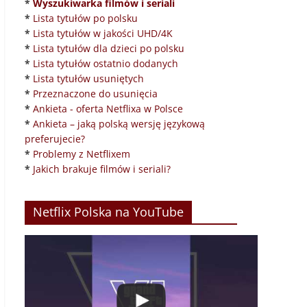
*
Wyszukiwarka filmów i seriali
*
Lista tytułów po polsku
*
Lista tytułów w jakości UHD/4K
*
Lista tytułów dla dzieci po polsku
*
Lista tytułów ostatnio dodanych
*
Lista tytułów usuniętych
*
Przeznaczone do usunięcia
*
Ankieta - oferta Netflixa w Polsce
*
Ankieta – jaką polską wersję językową
preferujecie?
*
Problemy z Netflixem
*
Jakich brakuje filmów i seriali?
Netflix Polska na YouTube