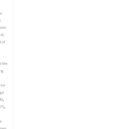
or
e
John
14)
d of
ol Me
ng
ince
oga
,
8)
,
07)
ta
men