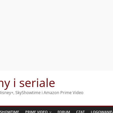
my i seriale
, Disney+, SkyShowtime i Amazon Prime Video
YSHOWTIME
PRIME VIDEO
FORUM
CZAT
LOGOWANIE/