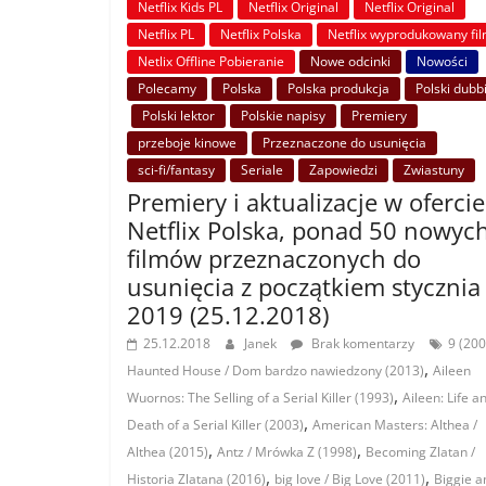
Netflix Kids PL
Netflix Original
Netflix Original
Netflix PL
Netflix Polska
Netflix wyprodukowany fi
Netlix Offline Pobieranie
Nowe odcinki
Nowości
Polecamy
Polska
Polska produkcja
Polski dubb
Polski lektor
Polskie napisy
Premiery
przeboje kinowe
Przeznaczone do usunięcia
sci-fi/fantasy
Seriale
Zapowiedzi
Zwiastuny
Premiery i aktualizacje w ofercie
Netflix Polska, ponad 50 nowyc
filmów przeznaczonych do
usunięcia z początkiem stycznia
2019 (25.12.2018)
25.12.2018
Janek
Brak komentarzy
9 (200
,
Haunted House / Dom bardzo nawiedzony (2013)
Aileen
,
Wuornos: The Selling of a Serial Killer (1993)
Aileen: Life a
,
Death of a Serial Killer (2003)
American Masters: Althea /
,
,
Althea (2015)
Antz / Mrówka Z (1998)
Becoming Zlatan /
,
,
Historia Zlatana (2016)
big love / Big Love (2011)
Biggie a