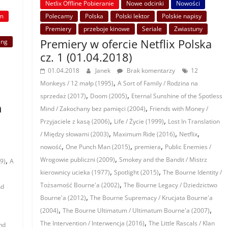
Netlix Offline Pobieranie
Nowe odcinki
Nowości
lm
Polecamy
Polska
Polski lektor
Polskie napisy
Premiery
przeboje kinowe
Seriale
Zwiastuny
Premiery w ofercie Netflix Polska
ing
cz. 1 (01.04.2018)
01.04.2018
Janek
Brak komentarzy
12
,
Monkeys / 12 małp (1995)
A Sort of Family / Rodzina na
,
,
sprzedaż (2017)
Doom (2005)
Eternal Sunshine of the Spotless
h
,
Mind / Zakochany bez pamięci (2004)
Friends with Money /
,
,
Przyjaciele z kasą (2006)
Life / Życie (1999)
Lost In Translation
,
,
,
/ Między słowami (2003)
Maximum Ride (2016)
Netflix
,
,
,
nowość
One Punch Man (2015)
premiera
Public Enemies /
,
,
Wrogowie publiczni (2009)
Smokey and the Bandit / Mistrz
9)
A
,
,
kierownicy ucieka (1977)
Spotlight (2015)
The Bourne Identity /
,
Tożsamość Bourne'a (2002)
The Bourne Legacy / Dziedzictwo
nd
,
Bourne'a (2012)
The Bourne Supremacy / Krucjata Bourne'a
,
,
(2004)
The Bourne Ultimatum / Ultimatum Bourne'a (2007)
,
The Intervention / Interwencja (2016)
The Little Rascals / Klan
nd