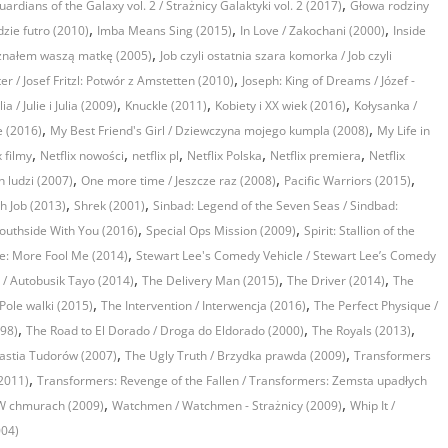
,
uardians of the Galaxy vol. 2 / Strażnicy Galaktyki vol. 2 (2017)
Głowa rodziny
,
,
,
zie futro (2010)
Imba Means Sing (2015)
In Love / Zakochani (2000)
Inside
,
znałem waszą matkę (2005)
Job czyli ostatnia szara komorka / Job czyli
,
ter / Josef Fritzl: Potwór z Amstetten (2010)
Joseph: King of Dreams / Józef -
,
,
,
lia / Julie i Julia (2009)
Knuckle (2011)
Kobiety i XX wiek (2016)
Kołysanka /
,
,
 (2016)
My Best Friend's Girl / Dziewczyna mojego kumpla (2008)
My Life in
,
,
,
,
,
x filmy
Netflix nowości
netflix pl
Netflix Polska
Netflix premiera
Netflix
,
,
,
h ludzi (2007)
One more time / Jeszcze raz (2008)
Pacific Warriors (2015)
,
,
sh Job (2013)
Shrek (2001)
Sinbad: Legend of the Seven Seas / Sindbad:
,
,
outhside With You (2016)
Special Ops Mission (2009)
Spirit: Stallion of the
,
ve: More Fool Me (2014)
Stewart Lee's Comedy Vehicle / Stewart Lee’s Comedy
,
,
,
s / Autobusik Tayo (2014)
The Delivery Man (2015)
The Driver (2014)
The
,
,
Pole walki (2015)
The Intervention / Interwencja (2016)
The Perfect Physique /
,
,
,
998)
The Road to El Dorado / Droga do Eldorado (2000)
The Royals (2013)
,
,
astia Tudorów (2007)
The Ugly Truth / Brzydka prawda (2009)
Transformers
,
2011)
Transformers: Revenge of the Fallen / Transformers: Zemsta upadłych
,
,
/ W chmurach (2009)
Watchmen / Watchmen - Strażnicy (2009)
Whip It /
004)