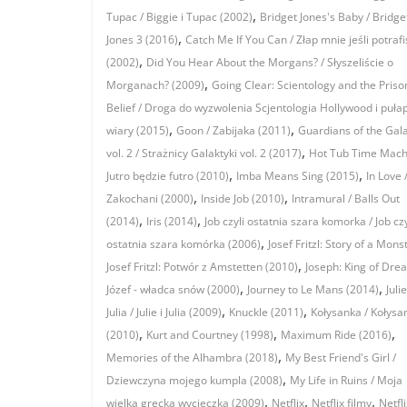
,
Tupac / Biggie i Tupac (2002)
Bridget Jones's Baby / Bridge
,
Jones 3 (2016)
Catch Me If You Can / Złap mnie jeśli potrafi
,
(2002)
Did You Hear About the Morgans? / Słyszeliście o
,
Morganach? (2009)
Going Clear: Scientology and the Priso
Belief / Droga do wyzwolenia Scjentologia Hollywood i pułap
,
,
wiary (2015)
Goon / Zabijaka (2011)
Guardians of the Gal
,
vol. 2 / Strażnicy Galaktyki vol. 2 (2017)
Hot Tub Time Mach
,
,
Jutro będzie futro (2010)
Imba Means Sing (2015)
In Love 
,
,
Zakochani (2000)
Inside Job (2010)
Intramural / Balls Out
,
,
(2014)
Iris (2014)
Job czyli ostatnia szara komorka / Job czy
,
ostatnia szara komórka (2006)
Josef Fritzl: Story of a Monst
,
Josef Fritzl: Potwór z Amstetten (2010)
Joseph: King of Dre
,
,
Józef - władca snów (2000)
Journey to Le Mans (2014)
Juli
,
,
Julia / Julie i Julia (2009)
Knuckle (2011)
Kołysanka / Kołysa
,
,
,
(2010)
Kurt and Courtney (1998)
Maximum Ride (2016)
,
Memories of the Alhambra (2018)
My Best Friend's Girl /
,
Dziewczyna mojego kumpla (2008)
My Life in Ruins / Moja
,
,
,
wielka grecka wycieczka (2009)
Netflix
Netflix filmy
Netfli