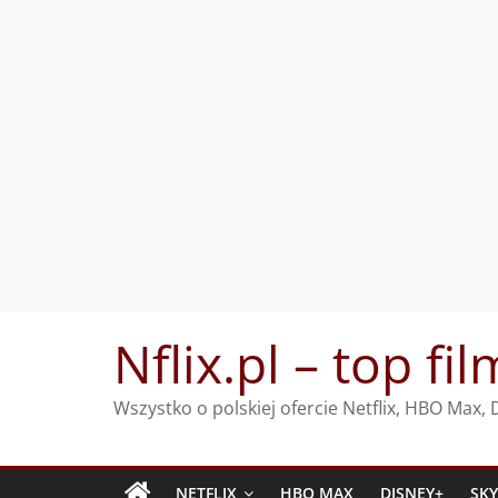
Przejdź
Nflix.pl – top fil
do
treści
Wszystko o polskiej ofercie Netflix, HBO Max
NETFLIX
HBO MAX
DISNEY+
SK