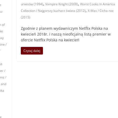
,
,
urwisów (1994)
Vampire Knight (2008)
Worst Cooks in America
t
,
Collection / Najgorszy kucharz świata (2012)
X-Mas / Cicha noc
sz
(2015)
n of
Zgodnie z planem wydawniczym Netflix Polska na
ki
kwiecień 2018r. i naszą nieoficjalną listą premier w
axy
ofercie Netflix Polska na kwiecień
ine /
Czytaj dalej
/
li
er /
ams /
e and
nka
x