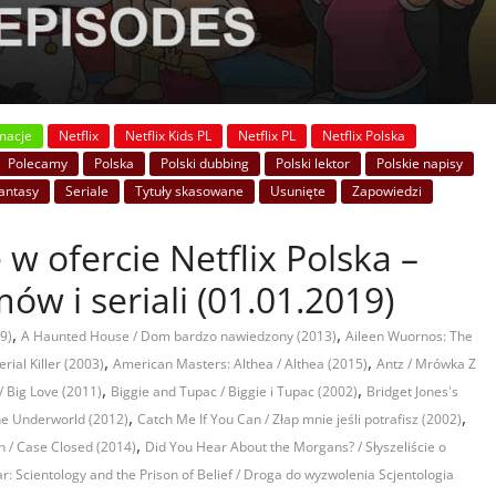
macje
Netflix
Netflix Kids PL
Netflix PL
Netflix Polska
Polecamy
Polska
Polski dubbing
Polski lektor
Polskie napisy
fantasy
Seriale
Tytuły skasowane
Usunięte
Zapowiedzi
 w ofercie Netflix Polska –
ów i seriali (01.01.2019)
,
,
9)
A Haunted House / Dom bardzo nawiedzony (2013)
Aileen Wuornos: The
,
,
rial Killer (2003)
American Masters: Althea / Althea (2015)
Antz / Mrówka Z
,
,
 / Big Love (2011)
Biggie and Tupac / Biggie i Tupac (2002)
Bridget Jones's
,
,
the Underworld (2012)
Catch Me If You Can / Złap mnie jeśli potrafisz (2002)
,
n / Case Closed (2014)
Did You Hear About the Morgans? / Słyszeliście o
r: Scientology and the Prison of Belief / Droga do wyzwolenia Scjentologia