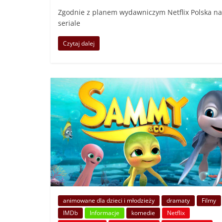
Zgodnie z planem wydawniczym Netflix Polska na 
seriale
Czytaj dalej
animowane dla dzieci i młodzieży
dramaty
Filmy
IMDb
Informacje
komedie
Netflix