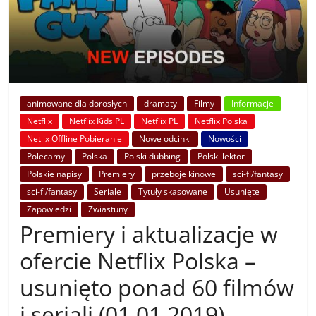
animowane dla dorosłych
dramaty
Filmy
Informacje
Netflix
Netflix Kids PL
Netflix PL
Netflix Polska
Netlix Offline Pobieranie
Nowe odcinki
Nowości
Polecamy
Polska
Polski dubbing
Polski lektor
Polskie napisy
Premiery
przeboje kinowe
sci-fi/fantasy
sci-fi/fantasy
Seriale
Tytuły skasowane
Usunięte
Zapowiedzi
Zwiastuny
Premiery i aktualizacje w
ofercie Netflix Polska –
usunięto ponad 60 filmów
i seriali (01.01.2019)