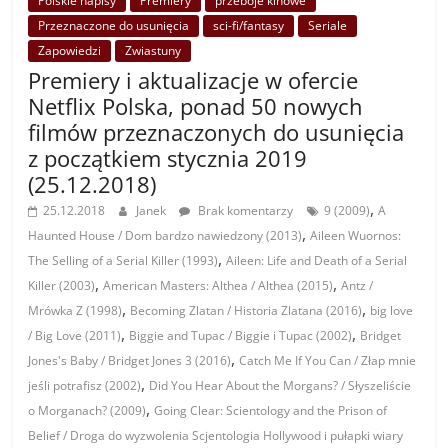
Polskie napisy
Premiery
przeboje kinowe
Przeznaczone do usunięcia
sci-fi/fantasy
Seriale
Zapowiedzi
Zwiastuny
Premiery i aktualizacje w ofercie
Netflix Polska, ponad 50 nowych
filmów przeznaczonych do usunięcia
z początkiem stycznia 2019
(25.12.2018)
,
25.12.2018
Janek
Brak komentarzy
9 (2009)
A
,
Haunted House / Dom bardzo nawiedzony (2013)
Aileen Wuornos:
,
The Selling of a Serial Killer (1993)
Aileen: Life and Death of a Serial
,
,
Killer (2003)
American Masters: Althea / Althea (2015)
Antz /
,
,
Mrówka Z (1998)
Becoming Zlatan / Historia Zlatana (2016)
big love
,
,
/ Big Love (2011)
Biggie and Tupac / Biggie i Tupac (2002)
Bridget
,
Jones's Baby / Bridget Jones 3 (2016)
Catch Me If You Can / Złap mnie
,
jeśli potrafisz (2002)
Did You Hear About the Morgans? / Słyszeliście
,
o Morganach? (2009)
Going Clear: Scientology and the Prison of
Belief / Droga do wyzwolenia Scjentologia Hollywood i pułapki wiary