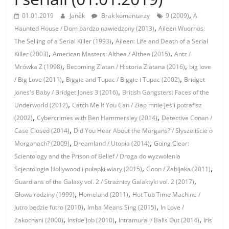
,
01.01.2019
Janek
Brak komentarzy
9 (2009)
A
,
Haunted House / Dom bardzo nawiedzony (2013)
Aileen Wuornos:
,
The Selling of a Serial Killer (1993)
Aileen: Life and Death of a Serial
,
,
Killer (2003)
American Masters: Althea / Althea (2015)
Antz /
,
,
Mrówka Z (1998)
Becoming Zlatan / Historia Zlatana (2016)
big love
,
,
/ Big Love (2011)
Biggie and Tupac / Biggie i Tupac (2002)
Bridget
,
Jones's Baby / Bridget Jones 3 (2016)
British Gangsters: Faces of the
,
Underworld (2012)
Catch Me If You Can / Złap mnie jeśli potrafisz
,
,
(2002)
Cybercrimes with Ben Hammersley (2014)
Detective Conan /
,
Case Closed (2014)
Did You Hear About the Morgans? / Słyszeliście o
,
,
Morganach? (2009)
Dreamland / Utopia (2014)
Going Clear:
Scientology and the Prison of Belief / Droga do wyzwolenia
,
,
Scjentologia Hollywood i pułapki wiary (2015)
Goon / Zabijaka (2011)
,
Guardians of the Galaxy vol. 2 / Strażnicy Galaktyki vol. 2 (2017)
,
,
Głowa rodziny (1999)
Homeland (2011)
Hot Tub Time Machine /
,
,
Jutro będzie futro (2010)
Imba Means Sing (2015)
In Love /
,
,
,
Zakochani (2000)
Inside Job (2010)
Intramural / Balls Out (2014)
Iris