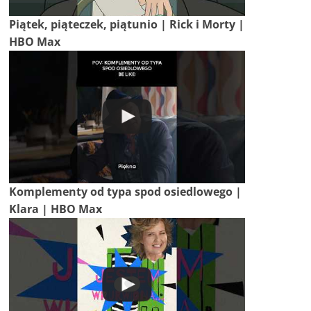
Piątek, piąteczek, piątunio | Rick i Morty |
HBO Max
Komplementy od typa spod osiedlowego |
Klara | HBO Max