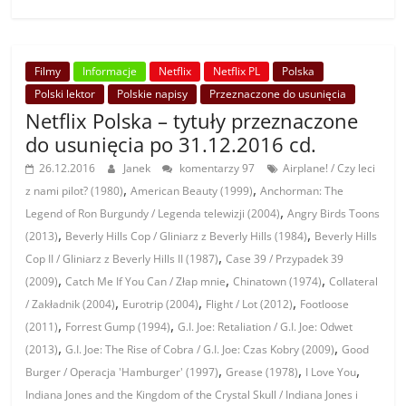
Filmy
Informacje
Netflix
Netflix PL
Polska
Polski lektor
Polskie napisy
Przeznaczone do usunięcia
Netflix Polska – tytuły przeznaczone
do usunięcia po 31.12.2016 cd.
26.12.2016
Janek
komentarzy 97
Airplane! / Czy leci
,
,
z nami pilot? (1980)
American Beauty (1999)
Anchorman: The
,
Legend of Ron Burgundy / Legenda telewizji (2004)
Angry Birds Toons
,
,
(2013)
Beverly Hills Cop / Gliniarz z Beverly Hills (1984)
Beverly Hills
,
Cop II / Gliniarz z Beverly Hills II (1987)
Case 39 / Przypadek 39
,
,
,
(2009)
Catch Me If You Can / Złap mnie
Chinatown (1974)
Collateral
,
,
,
/ Zakładnik (2004)
Eurotrip (2004)
Flight / Lot (2012)
Footloose
,
,
(2011)
Forrest Gump (1994)
G.I. Joe: Retaliation / G.I. Joe: Odwet
,
,
(2013)
G.I. Joe: The Rise of Cobra / G.I. Joe: Czas Kobry (2009)
Good
,
,
,
Burger / Operacja 'Hamburger' (1997)
Grease (1978)
I Love You
Indiana Jones and the Kingdom of the Crystal Skull / Indiana Jones i