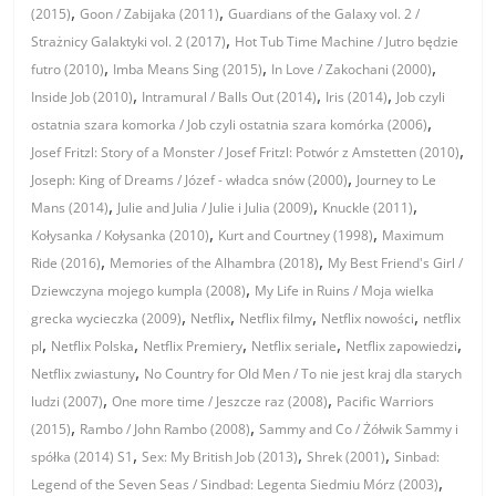
,
,
(2015)
Goon / Zabijaka (2011)
Guardians of the Galaxy vol. 2 /
,
Strażnicy Galaktyki vol. 2 (2017)
Hot Tub Time Machine / Jutro będzie
,
,
,
futro (2010)
Imba Means Sing (2015)
In Love / Zakochani (2000)
,
,
,
Inside Job (2010)
Intramural / Balls Out (2014)
Iris (2014)
Job czyli
,
ostatnia szara komorka / Job czyli ostatnia szara komórka (2006)
,
Josef Fritzl: Story of a Monster / Josef Fritzl: Potwór z Amstetten (2010)
,
Joseph: King of Dreams / Józef - władca snów (2000)
Journey to Le
,
,
,
Mans (2014)
Julie and Julia / Julie i Julia (2009)
Knuckle (2011)
,
,
Kołysanka / Kołysanka (2010)
Kurt and Courtney (1998)
Maximum
,
,
Ride (2016)
Memories of the Alhambra (2018)
My Best Friend's Girl /
,
Dziewczyna mojego kumpla (2008)
My Life in Ruins / Moja wielka
,
,
,
,
grecka wycieczka (2009)
Netflix
Netflix filmy
Netflix nowości
netflix
,
,
,
,
,
pl
Netflix Polska
Netflix Premiery
Netflix seriale
Netflix zapowiedzi
,
Netflix zwiastuny
No Country for Old Men / To nie jest kraj dla starych
,
,
ludzi (2007)
One more time / Jeszcze raz (2008)
Pacific Warriors
,
,
(2015)
Rambo / John Rambo (2008)
Sammy and Co / Żółwik Sammy i
,
,
,
spółka (2014) S1
Sex: My British Job (2013)
Shrek (2001)
Sinbad:
,
Legend of the Seven Seas / Sindbad: Legenta Siedmiu Mórz (2003)