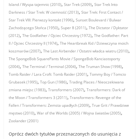
,
,
Island / Wyspa tajemnic (2010)
Star Trek (2009)
Star Trek Into
,
Darkness / Star Trek: W ciemność (2013)
Star Trek: First Contact /
,
Star Trek VIII: Pierwszy kontakt (1996)
Sunset Boulevard / Bulwar
,
,
Zachodzącego Słońca (1950)
Super 8 (2011)
The Dictator / Dyktator
,
,
(2012)
The Godfather / Ojciec Chrzestny (1972)
The Godfather: Part
,
II / Ojciec Chrzestny II (1974)
The Heartbreak Kid / Dziewczyna moich
,
,
koszmarów (2007)
The Last Airbender / Ostatni władca wiatru (2010)
The SpongeBob SquarePants Movie / SpongeBob Kanciastoporty
,
,
,
(2004)
The Terminal / Terminal (2004)
The Truman Show (1998)
,
Tomb Raider / Lara Croft: Tomb Raider (2001)
Tommy Boy / Tomcio
,
,
Grubasek (1995)
Top Gun (1986)
Trading Places / Nieoczekiwana
,
,
zmiana miejsc (1983)
Transformers (2007)
Transformers: Dark of
,
the Moon / Transformers 3 (2011)
Transformers: Revenge of the
,
Fallen / Transformers: Zemsta upadłych (2009)
True Grit / Prawdziwe
,
,
męstwo (2010)
War of the Worlds (2005) / Wojna światów (2005)
Zoolander (2001)
Oprócz dwóch tytułów przeznaczonych do usunięcia z