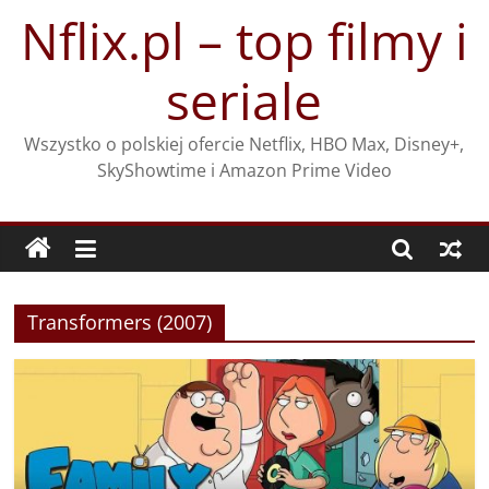
Przejdź
Nflix.pl – top filmy i
do
treści
seriale
Wszystko o polskiej ofercie Netflix, HBO Max, Disney+,
SkyShowtime i Amazon Prime Video
Transformers (2007)