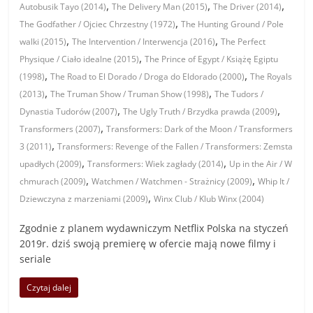
,
,
,
Autobusik Tayo (2014)
The Delivery Man (2015)
The Driver (2014)
,
The Godfather / Ojciec Chrzestny (1972)
The Hunting Ground / Pole
,
,
walki (2015)
The Intervention / Interwencja (2016)
The Perfect
,
Physique / Ciało idealne (2015)
The Prince of Egypt / Książę Egiptu
,
,
(1998)
The Road to El Dorado / Droga do Eldorado (2000)
The Royals
,
,
(2013)
The Truman Show / Truman Show (1998)
The Tudors /
,
,
Dynastia Tudorów (2007)
The Ugly Truth / Brzydka prawda (2009)
,
Transformers (2007)
Transformers: Dark of the Moon / Transformers
,
3 (2011)
Transformers: Revenge of the Fallen / Transformers: Zemsta
,
,
upadłych (2009)
Transformers: Wiek zagłady (2014)
Up in the Air / W
,
,
chmurach (2009)
Watchmen / Watchmen - Strażnicy (2009)
Whip It /
,
Dziewczyna z marzeniami (2009)
Winx Club / Klub Winx (2004)
Zgodnie z planem wydawniczym Netflix Polska na styczeń
2019r. dziś swoją premierę w ofercie mają nowe filmy i
seriale
Czytaj dalej