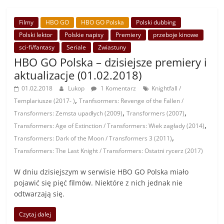
Filmy
HBO GO
HBO GO Polska
Polski dubbing
Polski lektor
Polskie napisy
Premiery
przeboje kinowe
sci-fi/fantasy
Seriale
Zwiastuny
HBO GO Polska – dzisiejsze premiery i
aktualizacje (01.02.2018)
01.02.2018
Lukop
1 Komentarz
Knightfall /
,
Templariusze (2017- )
Tranfsormers: Revenge of the Fallen /
,
,
Transformers: Zemsta upadłych (2009)
Transformers (2007)
,
Transformers: Age of Extinction / Transformers: Wiek zagłady (2014)
,
Transformers: Dark of the Moon / Transformers 3 (2011)
Transformers: The Last Knight / Transformers: Ostatni rycerz (2017)
W dniu dzisiejszym w serwisie HBO GO Polska miało
pojawić się pięć filmów. Niektóre z nich jednak nie
odtwarzają się.
Czytaj dalej