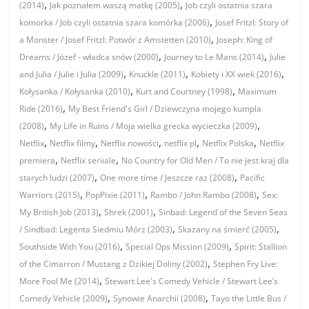
,
,
(2014)
Jak poznałem waszą matkę (2005)
Job czyli ostatnia szara
,
komorka / Job czyli ostatnia szara komórka (2006)
Josef Fritzl: Story of
,
a Monster / Josef Fritzl: Potwór z Amstetten (2010)
Joseph: King of
,
,
Dreams / Józef - władca snów (2000)
Journey to Le Mans (2014)
Julie
,
,
,
and Julia / Julie i Julia (2009)
Knuckle (2011)
Kobiety i XX wiek (2016)
,
,
Kołysanka / Kołysanka (2010)
Kurt and Courtney (1998)
Maximum
,
Ride (2016)
My Best Friend's Girl / Dziewczyna mojego kumpla
,
,
(2008)
My Life in Ruins / Moja wielka grecka wycieczka (2009)
,
,
,
,
,
Netflix
Netflix filmy
Netflix nowości
netflix pl
Netflix Polska
Netflix
,
,
premiera
Netflix seriiale
No Country for Old Men / To nie jest kraj dla
,
,
starych ludzi (2007)
One more time / Jeszcze raz (2008)
Pacific
,
,
,
Warriors (2015)
PopPixie (2011)
Rambo / John Rambo (2008)
Sex:
,
,
My British Job (2013)
Shrek (2001)
Sinbad: Legend of the Seven Seas
,
,
/ Sindbad: Legenta Siedmiu Mórz (2003)
Skazany na śmierć (2005)
,
,
Southside With You (2016)
Special Ops Mission (2009)
Spirit: Stallion
,
of the Cimarron / Mustang z Dzikiej Doliny (2002)
Stephen Fry Live:
,
More Fool Me (2014)
Stewart Lee's Comedy Vehicle / Stewart Lee’s
,
,
Comedy Vehicle (2009)
Synowie Anarchii (2008)
Tayo the Little Bus /