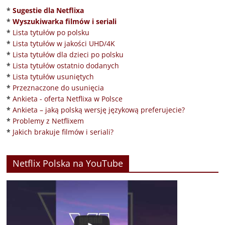
*
Sugestie dla Netflixa
*
Wyszukiwarka filmów i seriali
*
Lista tytułów po polsku
*
Lista tytułów w jakości UHD/4K
*
Lista tytułów dla dzieci po polsku
*
Lista tytułów ostatnio dodanych
*
Lista tytułów usuniętych
*
Przeznaczone do usunięcia
*
Ankieta - oferta Netflixa w Polsce
*
Ankieta – jaką polską wersję językową preferujecie?
*
Problemy z Netflixem
*
Jakich brakuje filmów i seriali?
Netflix Polska na YouTube