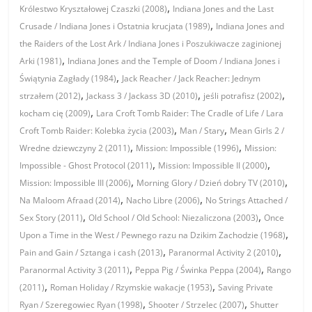
,
Królestwo Kryształowej Czaszki (2008)
Indiana Jones and the Last
,
Crusade / Indiana Jones i Ostatnia krucjata (1989)
Indiana Jones and
the Raiders of the Lost Ark / Indiana Jones i Poszukiwacze zaginionej
,
Arki (1981)
Indiana Jones and the Temple of Doom / Indiana Jones i
,
Świątynia Zagłady (1984)
Jack Reacher / Jack Reacher: Jednym
,
,
,
strzałem (2012)
Jackass 3 / Jackass 3D (2010)
jeśli potrafisz (2002)
,
kocham cię (2009)
Lara Croft Tomb Raider: The Cradle of Life / Lara
,
,
Croft Tomb Raider: Kolebka życia (2003)
Man / Stary
Mean Girls 2 /
,
,
Wredne dziewczyny 2 (2011)
Mission: Impossible (1996)
Mission:
,
,
Impossible - Ghost Protocol (2011)
Mission: Impossible II (2000)
,
,
Mission: Impossible III (2006)
Morning Glory / Dzień dobry TV (2010)
,
,
Na Maloom Afraad (2014)
Nacho Libre (2006)
No Strings Attached /
,
,
Sex Story (2011)
Old School / Old School: Niezaliczona (2003)
Once
,
Upon a Time in the West / Pewnego razu na Dzikim Zachodzie (1968)
,
,
Pain and Gain / Sztanga i cash (2013)
Paranormal Activity 2 (2010)
,
,
Paranormal Activity 3 (2011)
Peppa Pig / Świnka Peppa (2004)
Rango
,
,
(2011)
Roman Holiday / Rzymskie wakacje (1953)
Saving Private
,
,
Ryan / Szeregowiec Ryan (1998)
Shooter / Strzelec (2007)
Shutter