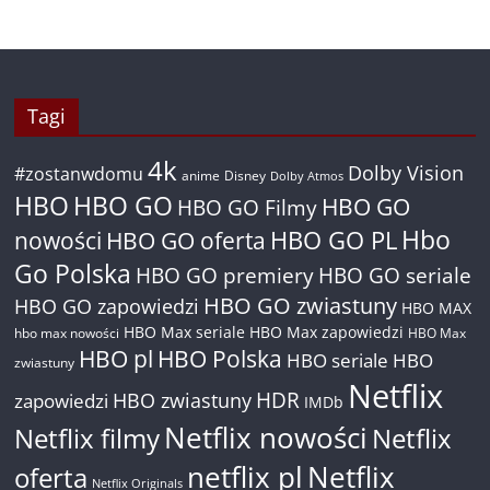
Tagi
4k
Dolby Vision
#zostanwdomu
anime
Disney
Dolby Atmos
HBO
HBO GO
HBO GO
HBO GO Filmy
Hbo
nowości
HBO GO oferta
HBO GO PL
Go Polska
HBO GO premiery
HBO GO seriale
HBO GO zwiastuny
HBO GO zapowiedzi
HBO MAX
HBO Max seriale
HBO Max zapowiedzi
hbo max nowości
HBO Max
HBO pl
HBO Polska
HBO seriale
HBO
zwiastuny
Netflix
HDR
HBO zwiastuny
zapowiedzi
IMDb
Netflix nowości
Netflix filmy
Netflix
netflix pl
Netflix
oferta
Netflix Originals