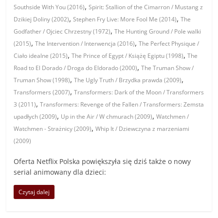
,
Southside With You (2016)
Spirit: Stallion of the Cimarron / Mustang z
,
,
Dzikiej Doliny (2002)
Stephen Fry Live: More Fool Me (2014)
The
,
Godfather / Ojciec Chrzestny (1972)
The Hunting Ground / Pole walki
,
,
(2015)
The Intervention / Interwencja (2016)
The Perfect Physique /
,
,
Ciało idealne (2015)
The Prince of Egypt / Książę Egiptu (1998)
The
,
Road to El Dorado / Droga do Eldorado (2000)
The Truman Show /
,
,
Truman Show (1998)
The Ugly Truth / Brzydka prawda (2009)
,
Transformers (2007)
Transformers: Dark of the Moon / Transformers
,
3 (2011)
Transformers: Revenge of the Fallen / Transformers: Zemsta
,
,
upadłych (2009)
Up in the Air / W chmurach (2009)
Watchmen /
,
Watchmen - Strażnicy (2009)
Whip It / Dziewczyna z marzeniami
(2009)
Oferta Netflix Polska powiększyła się dziś także o nowy
serial animowany dla dzieci:
Czytaj dalej