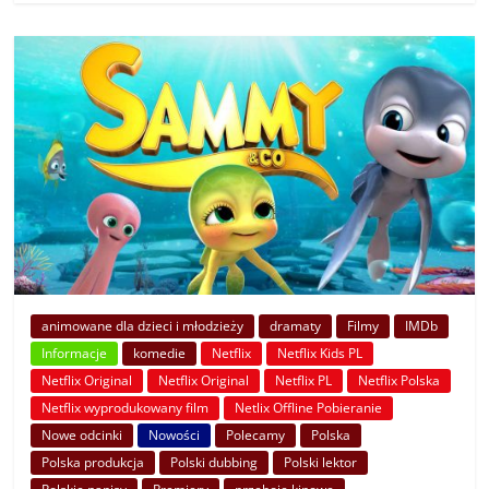
animowane dla dzieci i młodzieży
dramaty
Filmy
IMDb
Informacje
komedie
Netflix
Netflix Kids PL
Netflix Original
Netflix Original
Netflix PL
Netflix Polska
Netflix wyprodukowany film
Netlix Offline Pobieranie
Nowe odcinki
Nowości
Polecamy
Polska
Polska produkcja
Polski dubbing
Polski lektor