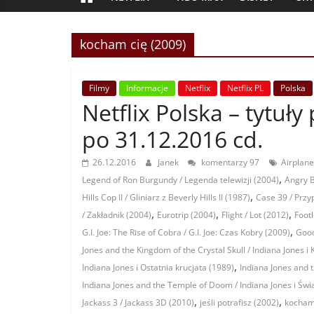
kocham cię (2009)
Filmy
Informacje
Netflix
Netflix PL
Polska
Netflix Polska – tytuł
po 31.12.2016 cd.
26.12.2016
Janek
komentarzy 97
Airplane!
,
Legend of Ron Burgundy / Legenda telewizji (2004)
Angry B
,
Hills Cop II / Gliniarz z Beverly Hills II (1987)
Case 39 / Przy
,
,
,
/ Zakładnik (2004)
Eurotrip (2004)
Flight / Lot (2012)
Foot
,
G.I. Joe: The Rise of Cobra / G.I. Joe: Czas Kobry (2009)
Good
Jones and the Kingdom of the Crystal Skull / Indiana Jones i
,
Indiana Jones i Ostatnia krucjata (1989)
Indiana Jones and t
Indiana Jones and the Temple of Doom / Indiana Jones i Świ
,
,
Jackass 3 / Jackass 3D (2010)
jeśli potrafisz (2002)
kocham 