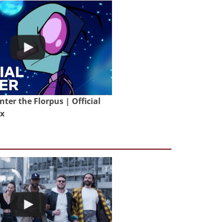
nter the Florpus | Official
ix