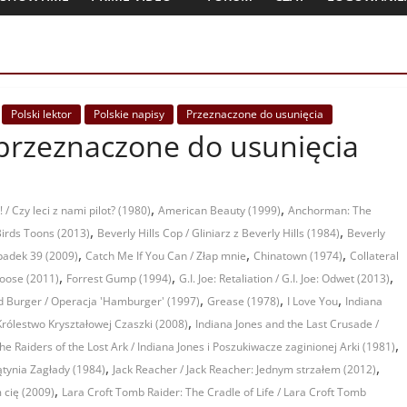
Polski lektor
Polskie napisy
Przeznaczone do usunięcia
y przeznaczone do usunięcia
,
,
 / Czy leci z nami pilot? (1980)
American Beauty (1999)
Anchorman: The
,
,
irds Toons (2013)
Beverly Hills Cop / Gliniarz z Beverly Hills (1984)
Beverly
,
,
,
padek 39 (2009)
Catch Me If You Can / Złap mnie
Chinatown (1974)
Collateral
,
,
,
loose (2011)
Forrest Gump (1994)
G.I. Joe: Retaliation / G.I. Joe: Odwet (2013)
,
,
,
 Burger / Operacja 'Hamburger' (1997)
Grease (1978)
I Love You
Indiana
,
 Królestwo Kryształowej Czaszki (2008)
Indiana Jones and the Last Crusade /
,
he Raiders of the Lost Ark / Indiana Jones i Poszukiwacze zaginionej Arki (1981)
,
,
ątynia Zagłady (1984)
Jack Reacher / Jack Reacher: Jednym strzałem (2012)
,
cię (2009)
Lara Croft Tomb Raider: The Cradle of Life / Lara Croft Tomb