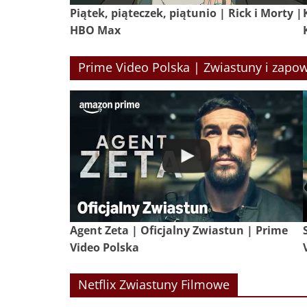
Piątek, piąteczek, piątunio | Rick i Morty |
HBO Max
Prime Video Polska | Zwiastuny i zapow
Agent Zeta | Oficjalny Zwiastun | Prime
Video Polska
Netflix Zwiastuny Filmowe