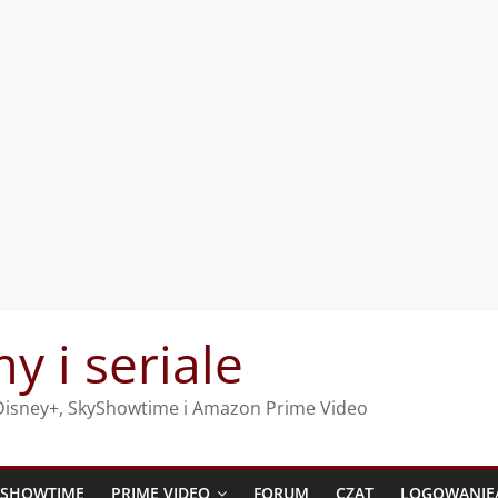
my i seriale
, Disney+, SkyShowtime i Amazon Prime Video
YSHOWTIME
PRIME VIDEO
FORUM
CZAT
LOGOWANIE/