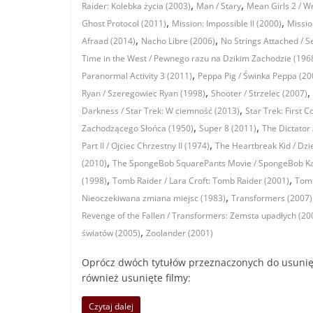
,
,
Raider: Kolebka życia (2003)
Man / Stary
Mean Girls 2 / W
,
,
Ghost Protocol (2011)
Mission: Impossible II (2000)
Missio
,
,
Afraad (2014)
Nacho Libre (2006)
No Strings Attached / S
Time in the West / Pewnego razu na Dzikim Zachodzie (196
,
Paranormal Activity 3 (2011)
Peppa Pig / Świnka Peppa (20
,
,
Ryan / Szeregowiec Ryan (1998)
Shooter / Strzelec (2007)
,
Darkness / Star Trek: W ciemność (2013)
Star Trek: First C
,
,
Zachodzącego Słońca (1950)
Super 8 (2011)
The Dictator 
,
Part II / Ojciec Chrzestny II (1974)
The Heartbreak Kid / Dz
,
(2010)
The SpongeBob SquarePants Movie / SpongeBob Ka
,
,
(1998)
Tomb Raider / Lara Croft: Tomb Raider (2001)
Tomm
,
Nieoczekiwana zmiana miejsc (1983)
Transformers (2007)
Revenge of the Fallen / Transformers: Zemsta upadłych (20
,
światów (2005)
Zoolander (2001)
Oprócz dwóch tytułów przeznaczonych do usunięcia
również usunięte filmy:
Czytaj dalej