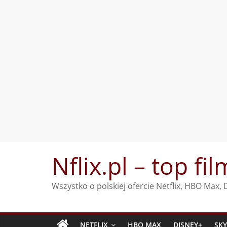
Przejdź
Nflix.pl – top fil
do
treści
Wszystko o polskiej ofercie Netflix, HBO Max
NETFLIX
HBO MAX
DISNEY+
SK