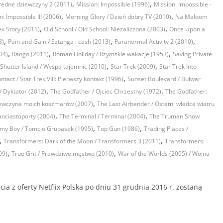
,
,
redne dziewczyny 2 (2011)
Mission: Impossible (1996)
Mission: Impossible -
,
,
n: Impossible III (2006)
Morning Glory / Dzień dobry TV (2010)
Na Maloom
,
,
ex Story (2011)
Old School / Old School: Niezaliczona (2003)
Once Upon a
,
,
,
8)
Pain and Gain / Sztanga i cash (2013)
Paranormal Activity 2 (2010)
,
,
,
04)
Rango (2011)
Roman Holiday / Rzymskie wakacje (1953)
Saving Private
,
,
Shutter Island / Wyspa tajemnic (2010)
Star Trek (2009)
Star Trek Into
,
ontact / Star Trek VIII: Pierwszy kontakt (1996)
Sunset Boulevard / Bulwar
,
,
/ Dyktator (2012)
The Godfather / Ojciec Chrzestny (1972)
The Godfather:
,
iewczyna moich koszmarów (2007)
The Last Airbender / Ostatni władca wiatru
,
,
nciastoporty (2004)
The Terminal / Terminal (2004)
The Truman Show
,
,
y Boy / Tomcio Grubasek (1995)
Top Gun (1986)
Trading Places /
,
,
Transformers: Dark of the Moon / Transformers 3 (2011)
Transformers:
,
,
09)
True Grit / Prawdziwe męstwo (2010)
War of the Worlds (2005) / Wojna
 z oferty Netflix Polska po dniu 31 grudnia 2016 r. zostaną