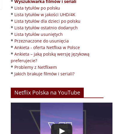
*
Wyszukiwarka filmów i seriali
*
Lista tytułów po polsku
*
Lista tytułów w jakości UHD/4K
*
Lista tytułów dla dzieci po polsku
*
Lista tytułów ostatnio dodanych
*
Lista tytułów usuniętych
*
Przeznaczone do usunięcia
*
Ankieta - oferta Netflixa w Polsce
*
Ankieta – jaką polską wersję językową
preferujecie?
*
Problemy z Netflixem
*
Jakich brakuje filmów i seriali?
Netflix Polska na YouTube