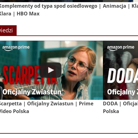
Komplementy od typa spod osiedlowego |
Animacja | Kl
Klara | HBO Max
iedzi
Scarpetta | Oficjalny Zwiastun | Prime
DODA | Oficja
Video Polska
Polska