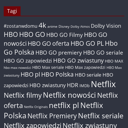
Tagi
4k
Dolby Vision
#zostanwdomu
anime
Disney
Dolby Atmos
HBO
HBO GO
HBO GO
HBO GO Filmy
Hbo
nowości
HBO GO oferta
HBO GO PL
Go Polska
HBO GO premiery
HBO GO seriale
HBO GO zwiastuny
HBO GO zapowiedzi
HBO MAX
HBO Max seriale
HBO Max zapowiedzi
hbo max nowości
HBO Max
HBO pl
HBO Polska
HBO seriale
HBO
zwiastuny
Netflix
HDR
HBO zwiastuny
zapowiedzi
IMDb
Netflix nowości
Netflix filmy
Netflix
netflix pl
Netflix
oferta
Netflix Originals
Polska
Netflix seriale
Netflix Premiery
Netflix zapowiedzi
Netflix zwiastuny