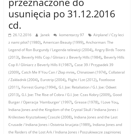
przeznaczone do
usunięcia po 31.12.2016
cd.
26.12.2016
Janek
komentarzy 97
Airplane! / Czy leci
,
,
z nami pilot? (1980)
American Beauty (1999)
Anchorman: The
,
Legend of Ron Burgundy / Legenda telewizji (2004)
Angry Birds Toons
,
,
(2013)
Beverly Hills Cop / Gliniarz z Beverly Hills (1984)
Beverly Hills
,
Cop II / Gliniarz z Beverly Hills II (1987)
Case 39 / Przypadek 39
,
,
,
(2009)
Catch Me If You Can / Złap mnie
Chinatown (1974)
Collateral
,
,
,
/ Zakładnik (2004)
Eurotrip (2004)
Flight / Lot (2012)
Footloose
,
,
(2011)
Forrest Gump (1994)
G.I. Joe: Retaliation / G.I. Joe: Odwet
,
,
(2013)
G.I. Joe: The Rise of Cobra / G.I. Joe: Czas Kobry (2009)
Good
,
,
,
Burger / Operacja 'Hamburger' (1997)
Grease (1978)
I Love You
Indiana Jones and the Kingdom of the Crystal Skull / Indiana Jones i
,
Królestwo Kryształowej Czaszki (2008)
Indiana Jones and the Last
,
Crusade / Indiana Jones i Ostatnia krucjata (1989)
Indiana Jones and
the Raiders of the Lost Ark / Indiana Jones i Poszukiwacze zaginionej