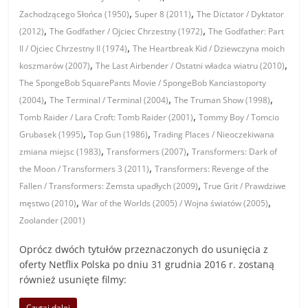
,
,
Zachodzącego Słońca (1950)
Super 8 (2011)
The Dictator / Dyktator
,
,
(2012)
The Godfather / Ojciec Chrzestny (1972)
The Godfather: Part
,
II / Ojciec Chrzestny II (1974)
The Heartbreak Kid / Dziewczyna moich
,
,
koszmarów (2007)
The Last Airbender / Ostatni władca wiatru (2010)
The SpongeBob SquarePants Movie / SpongeBob Kanciastoporty
,
,
,
(2004)
The Terminal / Terminal (2004)
The Truman Show (1998)
,
Tomb Raider / Lara Croft: Tomb Raider (2001)
Tommy Boy / Tomcio
,
,
Grubasek (1995)
Top Gun (1986)
Trading Places / Nieoczekiwana
,
,
zmiana miejsc (1983)
Transformers (2007)
Transformers: Dark of
,
the Moon / Transformers 3 (2011)
Transformers: Revenge of the
,
Fallen / Transformers: Zemsta upadłych (2009)
True Grit / Prawdziwe
,
,
męstwo (2010)
War of the Worlds (2005) / Wojna światów (2005)
Zoolander (2001)
Oprócz dwóch tytułów przeznaczonych do usunięcia z
oferty Netflix Polska po dniu 31 grudnia 2016 r. zostaną
również usunięte filmy:
Czytaj dalej