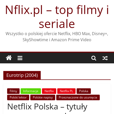
Przejdź
Nflix.pl – top filmy i
do
treści
seriale
Wszystko o polskiej ofercie Netflix, HBO Max, Disney+,
SkyShowtime i Amazon Prime Video
Eurotrip (2004)
Filmy
Informacje
Netflix
Netflix PL
Polska
Polski lektor
Polskie napisy
Przeznaczone do usunięcia
Netflix Polska – tytuły