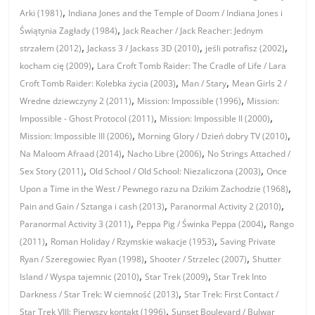
,
Arki (1981)
Indiana Jones and the Temple of Doom / Indiana Jones i
,
Świątynia Zagłady (1984)
Jack Reacher / Jack Reacher: Jednym
,
,
,
strzałem (2012)
Jackass 3 / Jackass 3D (2010)
jeśli potrafisz (2002)
,
kocham cię (2009)
Lara Croft Tomb Raider: The Cradle of Life / Lara
,
,
Croft Tomb Raider: Kolebka życia (2003)
Man / Stary
Mean Girls 2 /
,
,
Wredne dziewczyny 2 (2011)
Mission: Impossible (1996)
Mission:
,
,
Impossible - Ghost Protocol (2011)
Mission: Impossible II (2000)
,
,
Mission: Impossible III (2006)
Morning Glory / Dzień dobry TV (2010)
,
,
Na Maloom Afraad (2014)
Nacho Libre (2006)
No Strings Attached /
,
,
Sex Story (2011)
Old School / Old School: Niezaliczona (2003)
Once
,
Upon a Time in the West / Pewnego razu na Dzikim Zachodzie (1968)
,
,
Pain and Gain / Sztanga i cash (2013)
Paranormal Activity 2 (2010)
,
,
Paranormal Activity 3 (2011)
Peppa Pig / Świnka Peppa (2004)
Rango
,
,
(2011)
Roman Holiday / Rzymskie wakacje (1953)
Saving Private
,
,
Ryan / Szeregowiec Ryan (1998)
Shooter / Strzelec (2007)
Shutter
,
,
Island / Wyspa tajemnic (2010)
Star Trek (2009)
Star Trek Into
,
Darkness / Star Trek: W ciemność (2013)
Star Trek: First Contact /
,
Star Trek VIII: Pierwszy kontakt (1996)
Sunset Boulevard / Bulwar