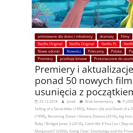
animowane dla dzieci i młodzieży
dramaty
Filmy
Netflix Original
Netflix Original
Netflix PL
Netfl
Nowe odcinki
Nowości
Polecamy
Polska
Po
Premiery
przeboje kinowe
Przeznaczone do usuni
Premiery i aktualizacje
ponad 50 nowych fil
usunięcia z początkiem
25.12.2018
Janek
Brak komentarzy
9 (200
,
Selling of a Serial Killer (1993)
Aileen: Life and Death of a Se
,
,
(1998)
Becoming Zlatan / Historia Zlatana (2016)
big love
,
Baby / Bridget Jones 3 (2016)
Catch Me If You Can / Złap mn
,
Morganach? (2009)
Going Clear: Scientology and the Priso