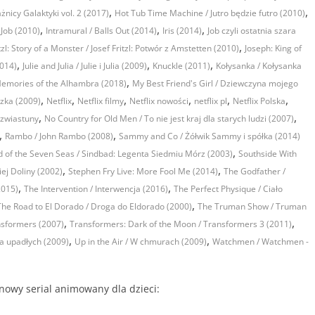
,
,
ażnicy Galaktyki vol. 2 (2017)
Hot Tub Time Machine / Jutro będzie futro (2010)
,
,
,
 Job (2010)
Intramural / Balls Out (2014)
Iris (2014)
Job czyli ostatnia szara
,
itzl: Story of a Monster / Josef Fritzl: Potwór z Amstetten (2010)
Joseph: King of
,
,
,
2014)
Julie and Julia / Julie i Julia (2009)
Knuckle (2011)
Kołysanka / Kołysanka
,
emories of the Alhambra (2018)
My Best Friend's Girl / Dziewczyna mojego
,
,
,
,
,
,
czka (2009)
Netflix
Netflix filmy
Netflix nowości
netflix pl
Netflix Polska
,
,
 zwiastuny
No Country for Old Men / To nie jest kraj dla starych ludzi (2007)
,
,
Rambo / John Rambo (2008)
Sammy and Co / Żółwik Sammy i spółka (2014)
,
d of the Seven Seas / Sindbad: Legenta Siedmiu Mórz (2003)
Southside With
,
,
iej Doliny (2002)
Stephen Fry Live: More Fool Me (2014)
The Godfather /
,
,
2015)
The Intervention / Interwencja (2016)
The Perfect Physique / Ciało
,
The Road to El Dorado / Droga do Eldorado (2000)
The Truman Show / Truman
,
,
sformers (2007)
Transformers: Dark of the Moon / Transformers 3 (2011)
,
,
a upadłych (2009)
Up in the Air / W chmurach (2009)
Watchmen / Watchmen -
o nowy serial animowany dla dzieci: