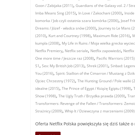
,
Goon / Zabijaka (2011)
Guardians of the Galaxy vol. 2 / Str
,
,
Imba Means Sing (2015)
In Love / Zakochani (2000)
Inside
,
komorka / Job czyli ostatnia szara komórka (2006)
Josef Fr
,
Dreams / Józef - władca snów (2000)
Journey to Le Mans (
,
,
,
(2010)
Kurt and Courtney (1998)
Maximum Ride (2016)
M
,
kumpla (2008)
My Life in Ruins / Moja wielka grecka wycie
,
,
,
Netflix Premiery
Netflix seriale
Netflix zapowiedzi
Netflix
,
One more time / Jeszcze raz (2008)
Pacific Warriors (2015)
,
,
,
S1
Sex: My British Job (2013)
Shrek (2001)
Sinbad: Legen
,
You (2016)
Spirit: Stallion of the Cimarron / Mustang z Dzik
,
Ojciec Chrzestny (1972)
The Hunting Ground / Pole walki (
,
,
idealne (2015)
The Prince of Egypt / Książę Egiptu (1998)
,
,
Show (1998)
The Ugly Truth / Brzydka prawda (2009)
Tran
Transformers: Revenge of the Fallen / Transformers: Zemst
,
Strażnicy (2009)
Whip It / Dziewczyna z marzeniami (2009)
Oferta Netflix Polska powiększyła się dziś także 