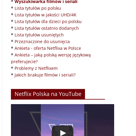
*
Wyszukiwarka filmów i seriali
*
Lista tytułów po polsku
*
Lista tytułów w jakości UHD/4K
*
Lista tytułów dla dzieci po polsku
*
Lista tytułów ostatnio dodanych
*
Lista tytułów usuniętych
*
Przeznaczone do usunięcia
*
Ankieta - oferta Netflixa w Polsce
*
Ankieta – jaką polską wersję językową
preferujecie?
*
Problemy z Netflixem
*
Jakich brakuje filmów i seriali?
Netflix Polska na YouTube