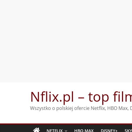
Przejdź
Nflix.pl – top fil
do
treści
Wszystko o polskiej ofercie Netflix, HBO Max
NETFLIX
HBO MAX
DISNEY+
SK