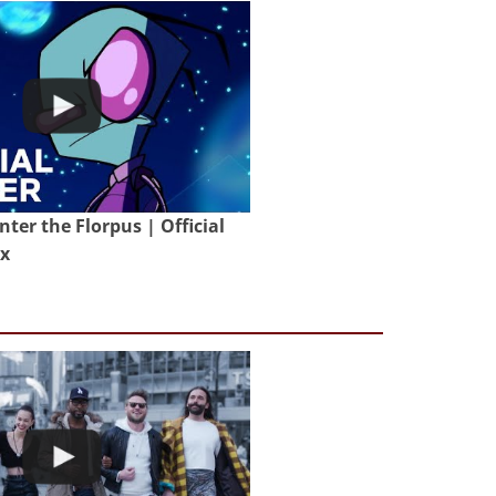
nter the Florpus | Official
ix