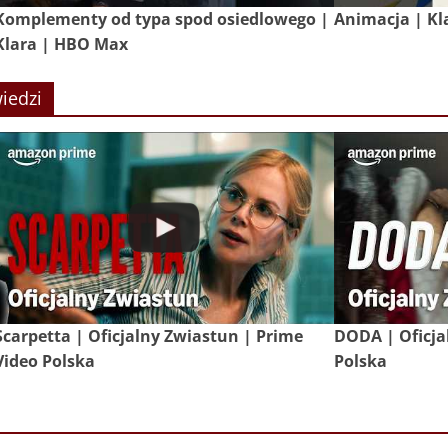
Komplementy od typa spod osiedlowego |
Animacja | Kl
Klara | HBO Max
iedzi
Scarpetta | Oficjalny Zwiastun | Prime
DODA | Oficja
Video Polska
Polska