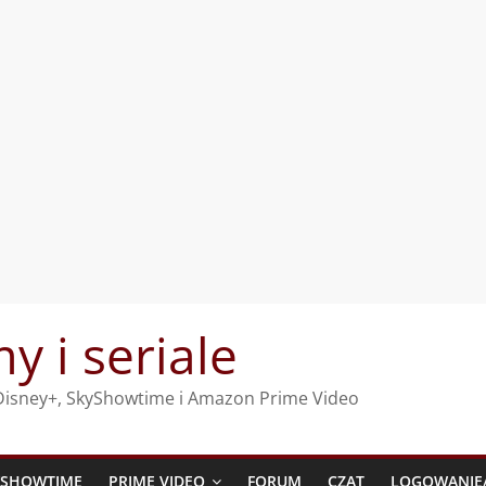
my i seriale
, Disney+, SkyShowtime i Amazon Prime Video
YSHOWTIME
PRIME VIDEO
FORUM
CZAT
LOGOWANIE/