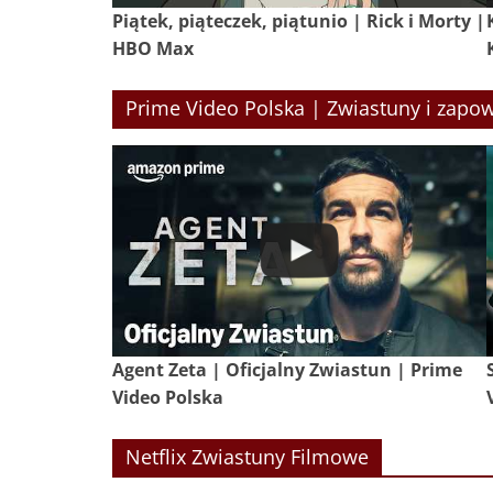
Piątek, piąteczek, piątunio | Rick i Morty |
HBO Max
Prime Video Polska | Zwiastuny i zapow
Agent Zeta | Oficjalny Zwiastun | Prime
Video Polska
Netflix Zwiastuny Filmowe