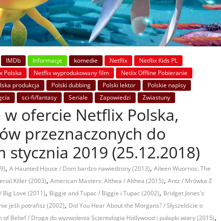
IMDb
Informacje
komedie
Netflix
Netflix Kids PL
ix Polska
Netflix wyprodukowany film
Netlix Offline Pobieranie
lska produkcja
Polski dubbing
Polski lektor
Polskie napisy
ęcia
sci-fi/fantasy
Seriale
Zapowiedzi
Zwiastuny
 w ofercie Netflix Polska,
mów przeznaczonych do
 stycznia 2019 (25.12.2018)
,
,
9)
A Haunted House / Dom bardzo nawiedzony (2013)
Aileen Wuornos: The
,
,
rial Killer (2003)
American Masters: Althea / Althea (2015)
Antz / Mrówka Z
,
,
 / Big Love (2011)
Biggie and Tupac / Biggie i Tupac (2002)
Bridget Jones's
,
ie jeśli potrafisz (2002)
Did You Hear About the Morgans? / Słyszeliście o
,
n of Belief / Droga do wyzwolenia Scjentologia Hollywood i pułapki wiary (2015)