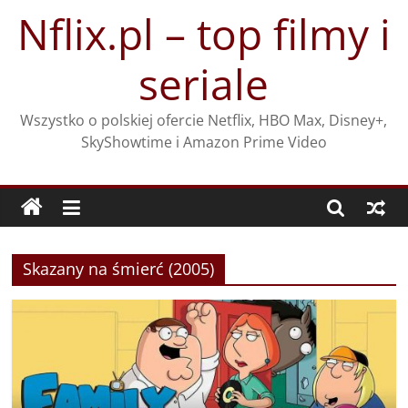
Przejdź
Nflix.pl – top filmy i
do
treści
seriale
Wszystko o polskiej ofercie Netflix, HBO Max, Disney+,
SkyShowtime i Amazon Prime Video
Skazany na śmierć (2005)