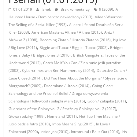
,
01.01.2019
Janek
Brak komentarzy
9 (2009)
A
,
Haunted House / Dom bardzo nawiedzony (2013)
Aileen Wuornos:
,
The Selling of a Serial Killer (1993)
Aileen: Life and Death of a Serial
,
,
Killer (2003)
American Masters: Althea / Althea (2015)
Antz /
,
,
Mrówka Z (1998)
Becoming Zlatan / Historia Zlatana (2016)
big love
,
,
/ Big Love (2011)
Biggie and Tupac / Biggie i Tupac (2002)
Bridget
,
Jones's Baby / Bridget Jones 3 (2016)
British Gangsters: Faces of the
,
Underworld (2012)
Catch Me If You Can / Złap mnie jeśli potrafisz
,
,
(2002)
Cybercrimes with Ben Hammersley (2014)
Detective Conan /
,
Case Closed (2014)
Did You Hear About the Morgans? / Słyszeliście o
,
,
Morganach? (2009)
Dreamland / Utopia (2014)
Going Clear:
Scientology and the Prison of Belief / Droga do wyzwolenia
,
,
Scjentologia Hollywood i pułapki wiary (2015)
Goon / Zabijaka (2011)
,
Guardians of the Galaxy vol. 2 / Strażnicy Galaktyki vol. 2 (2017)
,
,
Głowa rodziny (1999)
Homeland (2011)
Hot Tub Time Machine /
,
,
Jutro będzie futro (2010)
Imba Means Sing (2015)
In Love /
,
,
,
Zakochani (2000)
Inside Job (2010)
Intramural / Balls Out (2014)
Iris