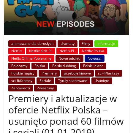
animowane dla dorosłych
dramaty
Filmy
Informacje
Netflix
Netflix Kids PL
Netflix PL
Netflix Polska
Netlix Offline Pobieranie
Nowe odcinki
Nowości
Polecamy
Polska
Polski dubbing
Polski lektor
Polskie napisy
Premiery
przeboje kinowe
sci-fi/fantasy
sci-fi/fantasy
Seriale
Tytuły skasowane
Usunięte
Zapowiedzi
Zwiastuny
Premiery i aktualizacje w
ofercie Netflix Polska –
usunięto ponad 60 filmów
i seriali (01.01.2019)