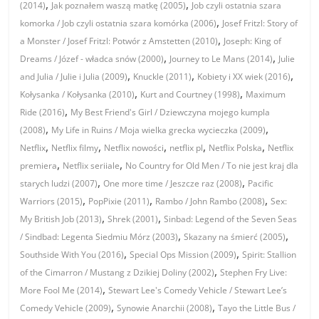
,
,
(2014)
Jak poznałem waszą matkę (2005)
Job czyli ostatnia szara
,
komorka / Job czyli ostatnia szara komórka (2006)
Josef Fritzl: Story of
,
a Monster / Josef Fritzl: Potwór z Amstetten (2010)
Joseph: King of
,
,
Dreams / Józef - władca snów (2000)
Journey to Le Mans (2014)
Julie
,
,
,
and Julia / Julie i Julia (2009)
Knuckle (2011)
Kobiety i XX wiek (2016)
,
,
Kołysanka / Kołysanka (2010)
Kurt and Courtney (1998)
Maximum
,
Ride (2016)
My Best Friend's Girl / Dziewczyna mojego kumpla
,
,
(2008)
My Life in Ruins / Moja wielka grecka wycieczka (2009)
,
,
,
,
,
Netflix
Netflix filmy
Netflix nowości
netflix pl
Netflix Polska
Netflix
,
,
premiera
Netflix seriiale
No Country for Old Men / To nie jest kraj dla
,
,
starych ludzi (2007)
One more time / Jeszcze raz (2008)
Pacific
,
,
,
Warriors (2015)
PopPixie (2011)
Rambo / John Rambo (2008)
Sex:
,
,
My British Job (2013)
Shrek (2001)
Sinbad: Legend of the Seven Seas
,
,
/ Sindbad: Legenta Siedmiu Mórz (2003)
Skazany na śmierć (2005)
,
,
Southside With You (2016)
Special Ops Mission (2009)
Spirit: Stallion
,
of the Cimarron / Mustang z Dzikiej Doliny (2002)
Stephen Fry Live:
,
More Fool Me (2014)
Stewart Lee's Comedy Vehicle / Stewart Lee’s
,
,
Comedy Vehicle (2009)
Synowie Anarchii (2008)
Tayo the Little Bus /