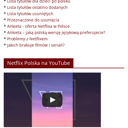
*
Lista tytułów dla dzieci po polsku
*
Lista tytułów ostatnio dodanych
*
Lista tytułów usuniętych
*
Przeznaczone do usunięcia
*
Ankieta - oferta Netflixa w Polsce
*
Ankieta – jaką polską wersję językową preferujecie?
*
Problemy z Netflixem
*
Jakich brakuje filmów i seriali?
Netflix Polska na YouTube