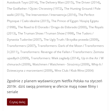
,
,
,
Autobusik Tayo (2014)
The Delivery Man (2015)
The Driver (2014)
,
The Godfather / Ojciec Chrzestny (1972)
The Hunting Ground / Pole
,
,
walki (2015)
The Intervention / Interwencja (2016)
The Perfect
,
Physique / Ciało idealne (2015)
The Prince of Egypt / Książę Egiptu
,
,
(1998)
The Road to El Dorado / Droga do Eldorado (2000)
The Royals
,
,
(2013)
The Truman Show / Truman Show (1998)
The Tudors /
,
,
Dynastia Tudorów (2007)
The Ugly Truth / Brzydka prawda (2009)
,
Transformers (2007)
Transformers: Dark of the Moon / Transformers
,
3 (2011)
Transformers: Revenge of the Fallen / Transformers: Zemsta
,
,
upadłych (2009)
Transformers: Wiek zagłady (2014)
Up in the Air / W
,
,
chmurach (2009)
Watchmen / Watchmen - Strażnicy (2009)
Whip It /
,
Dziewczyna z marzeniami (2009)
Winx Club / Klub Winx (2004)
Zgodnie z planem wydawniczym Netflix Polska na styczeń
2019r. dziś swoją premierę w ofercie mają nowe filmy i
seriale
Czytaj dalej