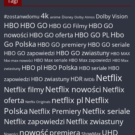
Tagi
4k
Dolby Vision
#zostanwdomu
anime
Disney
Dolby Atmos
HBO
HBO GO
HBO GO
HBO GO Filmy
Hbo
nowości
HBO GO oferta
HBO GO PL
Go Polska
HBO GO premiery
HBO GO seriale
HBO GO zwiastuny
HBO GO zapowiedzi
HBO MAX
HBO Max seriale
HBO Max zapowiedzi
hbo max nowości
HBO Max
HBO pl
HBO Polska
HBO seriale
HBO
zwiastuny
Netflix
HDR
HBO zwiastuny
zapowiedzi
IMDb
Netflix nowości
Netflix filmy
Netflix
netflix pl
Netflix
oferta
Netflix Originals
Polska
Netflix seriale
Netflix Premiery
Netflix zapowiedzi
Netflix zwiastuny
nowość
premiera
UHD
ShowMax
Nowości