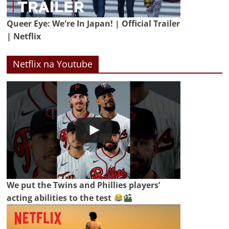
Queer Eye: We're In Japan! | Official Trailer
| Netflix
Netflix na Youtube
We put the Twins and Phillies players’
acting abilities to the test