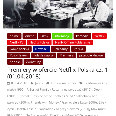
anime
Anime
Filmy
Informacje
komedie
Netflix
Netflix PL
Netflix Polska
Netlix Offline Pobieranie
Nowe odcinki
Nowości
Polecamy
Polska
Polski lektor
Polskie napisy
Premiery
przeboje kinowe
Seriale
Zwiastuny
Premiery w ofercie Netflix Polska cz. 1
(01.04.2018)
01.04.2018
Janek
Brak komentarzy
12 Monkeys / 12
,
,
małp (1995)
A Sort of Family / Rodzina na sprzedaż (2017)
Doom
,
(2005)
Eternal Sunshine of the Spotless Mind / Zakochany bez
,
,
pamięci (2004)
Friends with Money / Przyjaciele z kasą (2006)
Life /
,
,
Życie (1999)
Lost In Translation / Między słowami (2003)
Maximum
,
,
,
,
,
Ride (2016)
Netflix
nowość
One Punch Man (2015)
premiera