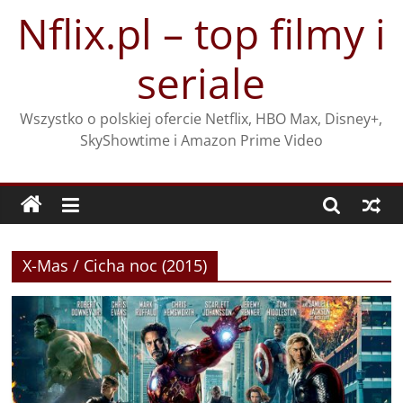
Przejdź
Nflix.pl – top filmy i
do
treści
seriale
Wszystko o polskiej ofercie Netflix, HBO Max, Disney+,
SkyShowtime i Amazon Prime Video
X-Mas / Cicha noc (2015)