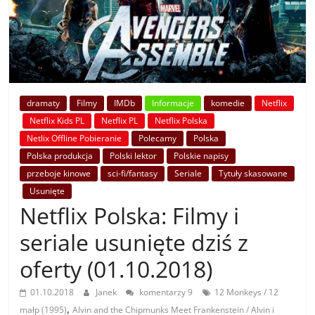
dramaty
Filmy
IMDb
Informacje
komedie
Netflix
Netflix Kids PL
Netflix PL
Netflix Polska
Netlix Offline Pobieranie
Polecamy
Polska
Polska produkcja
Polski lektor
Polskie napisy
przeboje kinowe
sci-fi/fantasy
Seriale
Tytuły skasowane
Usunięte
Netflix Polska: Filmy i
seriale usunięte dziś z
oferty (01.10.2018)
01.10.2018
Janek
komentarzy 9
12 Monkeys / 12
,
małp (1995)
Alvin and the Chipmunks Meet Frankenstein / Alvin i