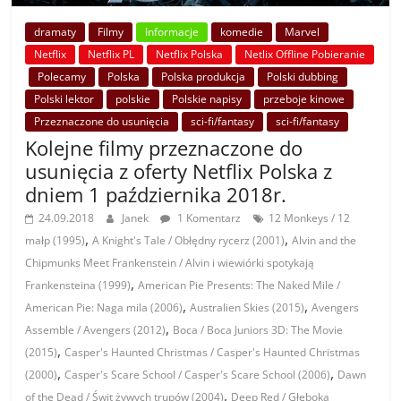
dramaty
Filmy
Informacje
komedie
Marvel
Netflix
Netflix PL
Netflix Polska
Netlix Offline Pobieranie
Polecamy
Polska
Polska produkcja
Polski dubbing
Polski lektor
polskie
Polskie napisy
przeboje kinowe
Przeznaczone do usunięcia
sci-fi/fantasy
sci-fi/fantasy
Kolejne filmy przeznaczone do
usunięcia z oferty Netflix Polska z
dniem 1 października 2018r.
24.09.2018
Janek
1 Komentarz
12 Monkeys / 12
,
,
małp (1995)
A Knight's Tale / Obłędny rycerz (2001)
Alvin and the
Chipmunks Meet Frankenstein / Alvin i wiewiórki spotykają
,
Frankensteina (1999)
American Pie Presents: The Naked Mile /
,
,
American Pie: Naga mila (2006)
Australien Skies (2015)
Avengers
,
Assemble / Avengers (2012)
Boca / Boca Juniors 3D: The Movie
,
(2015)
Casper's Haunted Christmas / Casper's Haunted Christmas
,
,
(2000)
Casper's Scare School / Casper's Scare School (2006)
Dawn
,
of the Dead / Świt żywych trupów (2004)
Deep Red / Głęboka