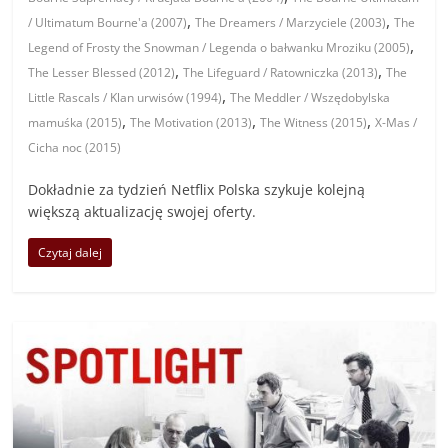
,
,
/ Ultimatum Bourne'a (2007)
The Dreamers / Marzyciele (2003)
The
,
Legend of Frosty the Snowman / Legenda o bałwanku Mroziku (2005)
,
,
The Lesser Blessed (2012)
The Lifeguard / Ratowniczka (2013)
The
,
Little Rascals / Klan urwisów (1994)
The Meddler / Wszędobylska
,
,
,
mamuśka (2015)
The Motivation (2013)
The Witness (2015)
X-Mas /
Cicha noc (2015)
Dokładnie za tydzień Netflix Polska szykuje kolejną
większą aktualizację swojej oferty.
Czytaj dalej