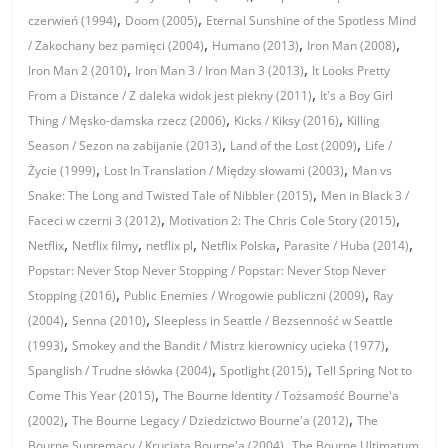
,
,
czerwień (1994)
Doom (2005)
Eternal Sunshine of the Spotless Mind
,
,
,
/ Zakochany bez pamięci (2004)
Humano (2013)
Iron Man (2008)
,
,
Iron Man 2 (2010)
Iron Man 3 / Iron Man 3 (2013)
It Looks Pretty
,
From a Distance / Z daleka widok jest piekny (2011)
It's a Boy Girl
,
,
Thing / Męsko-damska rzecz (2006)
Kicks / Kiksy (2016)
Killing
,
,
Season / Sezon na zabijanie (2013)
Land of the Lost (2009)
Life /
,
,
Życie (1999)
Lost In Translation / Między słowami (2003)
Man vs
,
Snake: The Long and Twisted Tale of Nibbler (2015)
Men in Black 3 /
,
,
Faceci w czerni 3 (2012)
Motivation 2: The Chris Cole Story (2015)
,
,
,
,
,
Netflix
Netflix filmy
netflix pl
Netflix Polska
Parasite / Huba (2014)
Popstar: Never Stop Never Stopping / Popstar: Never Stop Never
,
,
Stopping (2016)
Public Enemies / Wrogowie publiczni (2009)
Ray
,
,
(2004)
Senna (2010)
Sleepless in Seattle / Bezsenność w Seattle
,
,
(1993)
Smokey and the Bandit / Mistrz kierownicy ucieka (1977)
,
,
Spanglish / Trudne słówka (2004)
Spotlight (2015)
Tell Spring Not to
,
Come This Year (2015)
The Bourne Identity / Tożsamość Bourne'a
,
,
(2002)
The Bourne Legacy / Dziedzictwo Bourne'a (2012)
The
,
Bourne Supremacy / Krucjata Bourne'a (2004)
The Bourne Ultimatum