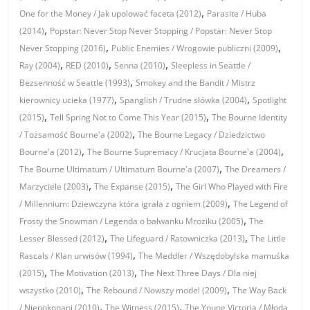
,
One for the Money / Jak upolować faceta (2012)
Parasite / Huba
,
(2014)
Popstar: Never Stop Never Stopping / Popstar: Never Stop
,
,
Never Stopping (2016)
Public Enemies / Wrogowie publiczni (2009)
,
,
,
Ray (2004)
RED (2010)
Senna (2010)
Sleepless in Seattle /
,
Bezsenność w Seattle (1993)
Smokey and the Bandit / Mistrz
,
,
kierownicy ucieka (1977)
Spanglish / Trudne słówka (2004)
Spotlight
,
,
(2015)
Tell Spring Not to Come This Year (2015)
The Bourne Identity
,
/ Tożsamość Bourne'a (2002)
The Bourne Legacy / Dziedzictwo
,
,
Bourne'a (2012)
The Bourne Supremacy / Krucjata Bourne'a (2004)
,
The Bourne Ultimatum / Ultimatum Bourne'a (2007)
The Dreamers /
,
,
Marzyciele (2003)
The Expanse (2015)
The Girl Who Played with Fire
,
/ Millennium: Dziewczyna która igrała z ogniem (2009)
The Legend of
,
Frosty the Snowman / Legenda o bałwanku Mroziku (2005)
The
,
,
Lesser Blessed (2012)
The Lifeguard / Ratowniczka (2013)
The Little
,
Rascals / Klan urwisów (1994)
The Meddler / Wszędobylska mamuśka
,
,
(2015)
The Motivation (2013)
The Next Three Days / Dla niej
,
,
wszystko (2010)
The Rebound / Nowszy model (2009)
The Way Back
,
,
/ Niepokonani (2010)
The Witness (2015)
The Young Victoria / Młoda