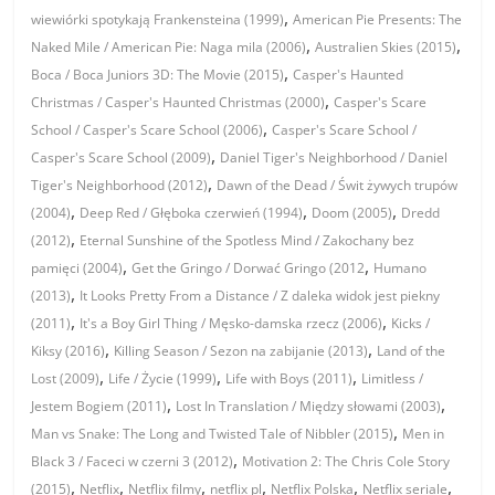
,
wiewiórki spotykają Frankensteina (1999)
American Pie Presents: The
,
,
Naked Mile / American Pie: Naga mila (2006)
Australien Skies (2015)
,
Boca / Boca Juniors 3D: The Movie (2015)
Casper's Haunted
,
Christmas / Casper's Haunted Christmas (2000)
Casper's Scare
,
School / Casper's Scare School (2006)
Casper's Scare School /
,
Casper's Scare School (2009)
Daniel Tiger's Neighborhood / Daniel
,
Tiger's Neighborhood (2012)
Dawn of the Dead / Świt żywych trupów
,
,
,
(2004)
Deep Red / Głęboka czerwień (1994)
Doom (2005)
Dredd
,
(2012)
Eternal Sunshine of the Spotless Mind / Zakochany bez
,
,
pamięci (2004)
Get the Gringo / Dorwać Gringo (2012
Humano
,
(2013)
It Looks Pretty From a Distance / Z daleka widok jest piekny
,
,
(2011)
It's a Boy Girl Thing / Męsko-damska rzecz (2006)
Kicks /
,
,
Kiksy (2016)
Killing Season / Sezon na zabijanie (2013)
Land of the
,
,
,
Lost (2009)
Life / Życie (1999)
Life with Boys (2011)
Limitless /
,
,
Jestem Bogiem (2011)
Lost In Translation / Między słowami (2003)
,
Man vs Snake: The Long and Twisted Tale of Nibbler (2015)
Men in
,
Black 3 / Faceci w czerni 3 (2012)
Motivation 2: The Chris Cole Story
,
,
,
,
,
,
(2015)
Netflix
Netflix filmy
netflix pl
Netflix Polska
Netflix seriale