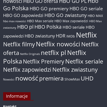
Hbo
nowości
HBO GO oferta
HBO GO PL
Go Polska
HBO GO premiery
HBO GO seriale
HBO GO zwiastuny
HBO GO zapowiedzi
HBO MAX
HBO Max seriale
HBO Max zapowiedzi
hbo max nowości
HBO Max
HBO pl
HBO Polska
HBO seriale
HBO
zwiastuny
Netflix
HDR
HBO zwiastuny
zapowiedzi
IMDb
Netflix nowości
Netflix filmy
Netflix
netflix pl
Netflix
oferta
Netflix Originals
Polska
Netflix seriale
Netflix Premiery
Netflix zapowiedzi
Netflix zwiastuny
nowość
premiera
UHD
ShowMax
Nowości
Informacje
Kontakt