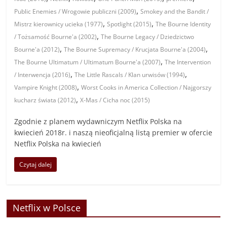
,
Public Enemies / Wrogowie publiczni (2009)
Smokey and the Bandit /
,
,
Mistrz kierownicy ucieka (1977)
Spotlight (2015)
The Bourne Identity
,
/ Tożsamość Bourne'a (2002)
The Bourne Legacy / Dziedzictwo
,
,
Bourne'a (2012)
The Bourne Supremacy / Krucjata Bourne'a (2004)
,
The Bourne Ultimatum / Ultimatum Bourne'a (2007)
The Intervention
,
,
/ Interwencja (2016)
The Little Rascals / Klan urwisów (1994)
,
Vampire Knight (2008)
Worst Cooks in America Collection / Najgorszy
,
kucharz świata (2012)
X-Mas / Cicha noc (2015)
Zgodnie z planem wydawniczym Netflix Polska na
kwiecień 2018r. i naszą nieoficjalną listą premier w ofercie
Netflix Polska na kwiecień
Czytaj dalej
Netflix w Polsce