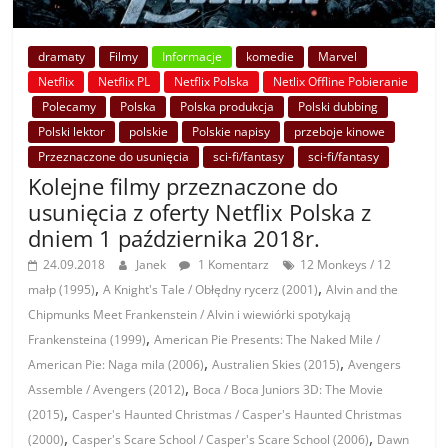
dramaty
Filmy
Informacje
komedie
Marvel
Netflix
Netflix PL
Netflix Polska
Netlix Offline Pobieranie
Polecamy
Polska
Polska produkcja
Polski dubbing
Polski lektor
polskie
Polskie napisy
przeboje kinowe
Przeznaczone do usunięcia
sci-fi/fantasy
sci-fi/fantasy
Kolejne filmy przeznaczone do
usunięcia z oferty Netflix Polska z
dniem 1 października 2018r.
24.09.2018
Janek
1 Komentarz
12 Monkeys / 12
,
,
małp (1995)
A Knight's Tale / Obłędny rycerz (2001)
Alvin and the
Chipmunks Meet Frankenstein / Alvin i wiewiórki spotykają
,
Frankensteina (1999)
American Pie Presents: The Naked Mile /
,
,
American Pie: Naga mila (2006)
Australien Skies (2015)
Avengers
,
Assemble / Avengers (2012)
Boca / Boca Juniors 3D: The Movie
,
(2015)
Casper's Haunted Christmas / Casper's Haunted Christmas
,
,
(2000)
Casper's Scare School / Casper's Scare School (2006)
Dawn