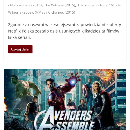
,
,
/ Niepokonani (2010)
The Witness (2015)
The Young Victoria / Młoda
,
Wiktoria (2009)
X-Mas / Cicha noc (2015)
Zgodnie z naszymi wcześniejszymi zapowiedziami z oferty
Netflix Polska zostało dziś usuniętych kilkadziesiąt filmów i
kilka seriali.
Czytaj dalej