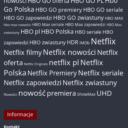
Hbo
nowości
HBO GO oferta
HBO GO PL
Go Polska
HBO GO premiery
HBO GO seriale
HBO GO zwiastuny
HBO GO zapowiedzi
HBO MAX
HBO Max seriale
HBO Max zapowiedzi
hbo max nowości
HBO Max
HBO pl
HBO Polska
HBO seriale
HBO
zwiastuny
Netflix
HDR
HBO zwiastuny
zapowiedzi
IMDb
Netflix nowości
Netflix filmy
Netflix
netflix pl
Netflix
oferta
Netflix Originals
Polska
Netflix seriale
Netflix Premiery
Netflix zapowiedzi
Netflix zwiastuny
nowość
premiera
UHD
ShowMax
Nowości
Informacje
Kontakt