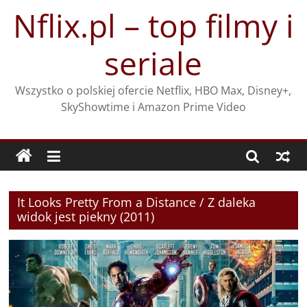
Przejdź
Nflix.pl – top filmy i
do
treści
seriale
Wszystko o polskiej ofercie Netflix, HBO Max, Disney+,
SkyShowtime i Amazon Prime Video
It Looks Pretty From a Distance / Z daleka
widok jest piekny (2011)