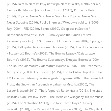
,
,
,
,
,
,
(2015)
Netflix
Netflix filmy
netflix pl
Netflix Polska
Netflix seriale
,
One for the Money / Jak upolować faceta (2012)
Parasite / Huba
,
(2014)
Popstar: Never Stop Never Stopping / Popstar: Never Stop
,
,
Never Stopping (2016)
Public Enemies / Wrogowie publiczni (2009)
,
,
,
Ray (2004)
RED (2010)
Senna (2010)
Sleepless in Seattle /
,
Bezsenność w Seattle (1993)
Smokey and the Bandit / Mistrz
,
,
kierownicy ucieka (1977)
Spanglish / Trudne słówka (2004)
Spotlight
,
,
(2015)
Tell Spring Not to Come This Year (2015)
The Bourne Identity
,
/ Tożsamość Bourne'a (2002)
The Bourne Legacy / Dziedzictwo
,
,
Bourne'a (2012)
The Bourne Supremacy / Krucjata Bourne'a (2004)
,
The Bourne Ultimatum / Ultimatum Bourne'a (2007)
The Dreamers /
,
,
Marzyciele (2003)
The Expanse (2015)
The Girl Who Played with Fire
,
/ Millennium: Dziewczyna która igrała z ogniem (2009)
The Legend of
,
Frosty the Snowman / Legenda o bałwanku Mroziku (2005)
The
,
,
Lesser Blessed (2012)
The Lifeguard / Ratowniczka (2013)
The Little
,
Rascals / Klan urwisów (1994)
The Meddler / Wszędobylska mamuśka
,
,
(2015)
The Motivation (2013)
The Next Three Days / Dla niej
,
,
wszystko (2010)
The Rebound / Nowszy model (2009)
The Way Back