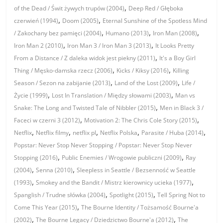
,
of the Dead / Świt żywych trupów (2004)
Deep Red / Głęboka
,
,
czerwień (1994)
Doom (2005)
Eternal Sunshine of the Spotless Mind
,
,
,
/ Zakochany bez pamięci (2004)
Humano (2013)
Iron Man (2008)
,
,
Iron Man 2 (2010)
Iron Man 3 / Iron Man 3 (2013)
It Looks Pretty
,
From a Distance / Z daleka widok jest piekny (2011)
It's a Boy Girl
,
,
Thing / Męsko-damska rzecz (2006)
Kicks / Kiksy (2016)
Killing
,
,
Season / Sezon na zabijanie (2013)
Land of the Lost (2009)
Life /
,
,
Życie (1999)
Lost In Translation / Między słowami (2003)
Man vs
,
Snake: The Long and Twisted Tale of Nibbler (2015)
Men in Black 3 /
,
,
Faceci w czerni 3 (2012)
Motivation 2: The Chris Cole Story (2015)
,
,
,
,
,
Netflix
Netflix filmy
netflix pl
Netflix Polska
Parasite / Huba (2014)
Popstar: Never Stop Never Stopping / Popstar: Never Stop Never
,
,
Stopping (2016)
Public Enemies / Wrogowie publiczni (2009)
Ray
,
,
(2004)
Senna (2010)
Sleepless in Seattle / Bezsenność w Seattle
,
,
(1993)
Smokey and the Bandit / Mistrz kierownicy ucieka (1977)
,
,
Spanglish / Trudne słówka (2004)
Spotlight (2015)
Tell Spring Not to
,
Come This Year (2015)
The Bourne Identity / Tożsamość Bourne'a
,
,
(2002)
The Bourne Legacy / Dziedzictwo Bourne'a (2012)
The