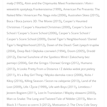
,
małp (1995)
Alvin and the Chipmunks Meet Frankenstein / Alvin i
,
wiewiórki spotykają Frankensteina (1999)
American Pie Presents: The
,
,
Naked Mile / American Pie: Naga mila (2006)
Australien Skies (2015)
,
Boca / Boca Juniors 3D: The Movie (2015)
Casper's Haunted
,
Christmas / Casper's Haunted Christmas (2000)
Casper's Scare
,
School / Casper's Scare School (2006)
Casper's Scare School /
,
Casper's Scare School (2009)
Daniel Tiger's Neighborhood / Daniel
,
Tiger's Neighborhood (2012)
Dawn of the Dead / Świt żywych trupów
,
,
,
(2004)
Deep Red / Głęboka czerwień (1994)
Doom (2005)
Dredd
,
(2012)
Eternal Sunshine of the Spotless Mind / Zakochany bez
,
,
pamięci (2004)
Get the Gringo / Dorwać Gringo (2012
Humano
,
(2013)
It Looks Pretty From a Distance / Z daleka widok jest piekny
,
,
(2011)
It's a Boy Girl Thing / Męsko-damska rzecz (2006)
Kicks /
,
,
Kiksy (2016)
Killing Season / Sezon na zabijanie (2013)
Land of the
,
,
,
Lost (2009)
Life / Życie (1999)
Life with Boys (2011)
Limitless /
,
,
Jestem Bogiem (2011)
Lost In Translation / Między słowami (2003)
,
Man vs Snake: The Long and Twisted Tale of Nibbler (2015)
Men in
,
Black 3 / Faceci w czerni 3 (2012)
Motivation 2: The Chris Cole Story