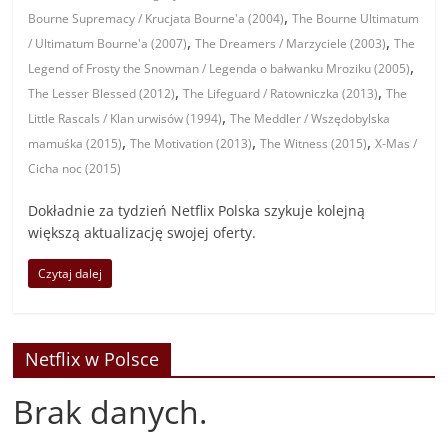
,
Bourne Supremacy / Krucjata Bourne'a (2004)
The Bourne Ultimatum
,
,
/ Ultimatum Bourne'a (2007)
The Dreamers / Marzyciele (2003)
The
,
Legend of Frosty the Snowman / Legenda o bałwanku Mroziku (2005)
,
,
The Lesser Blessed (2012)
The Lifeguard / Ratowniczka (2013)
The
,
Little Rascals / Klan urwisów (1994)
The Meddler / Wszędobylska
,
,
,
mamuśka (2015)
The Motivation (2013)
The Witness (2015)
X-Mas /
Cicha noc (2015)
Dokładnie za tydzień Netflix Polska szykuje kolejną
większą aktualizację swojej oferty.
Czytaj dalej
Netflix w Polsce
Brak danych.