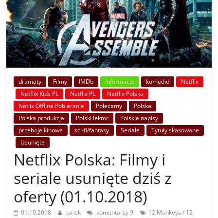
dramaty
Filmy
IMDb
Informacje
komedie
Netflix
Netflix Kids PL
Netflix PL
Netflix Polska
Netlix Offline Pobieranie
Polecamy
Polska
Polska produkcja
Polski lektor
Polskie napisy
przeboje kinowe
sci-fi/fantasy
Seriale
Tytuły skasowane
Usunięte
Netflix Polska: Filmy i
seriale usunięte dziś z
oferty (01.10.2018)
01.10.2018
Janek
komentarzy 9
12 Monkeys / 12