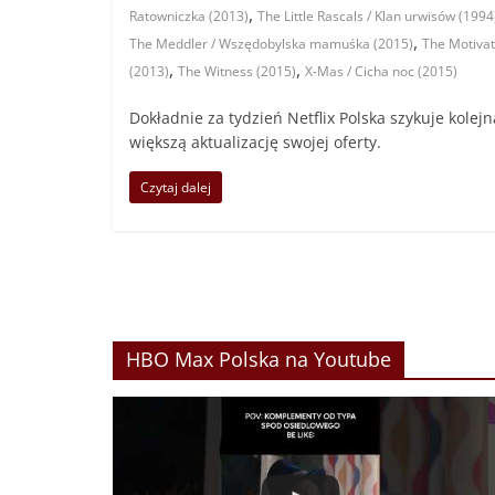
,
Ratowniczka (2013)
The Little Rascals / Klan urwisów (1994
,
The Meddler / Wszędobylska mamuśka (2015)
The Motivat
,
,
(2013)
The Witness (2015)
X-Mas / Cicha noc (2015)
Dokładnie za tydzień Netflix Polska szykuje kolejn
większą aktualizację swojej oferty.
Czytaj dalej
HBO Max Polska na Youtube