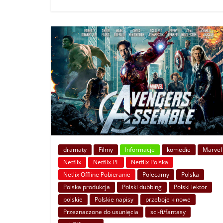
dramaty
Filmy
Informacje
komedie
Marvel
Netflix
Netflix PL
Netflix Polska
Netlix Offline Pobieranie
Polecamy
Polska
Polska produkcja
Polski dubbing
Polski lektor
polskie
Polskie napisy
przeboje kinowe
Przeznaczone do usunięcia
sci-fi/fantasy