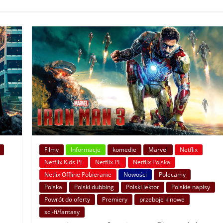
Filmy
Informacje
komedie
Marvel
Netflix
Netflix Kids PL
Netflix PL
Netflix Polska
Netlix Offline Pobieranie
Nowości
Polecamy
Polska
Polski dubbing
Polski lektor
Polskie napisy
Powrót do oferty
Premiery
przeboje kinowe
sci-fi/fantasy