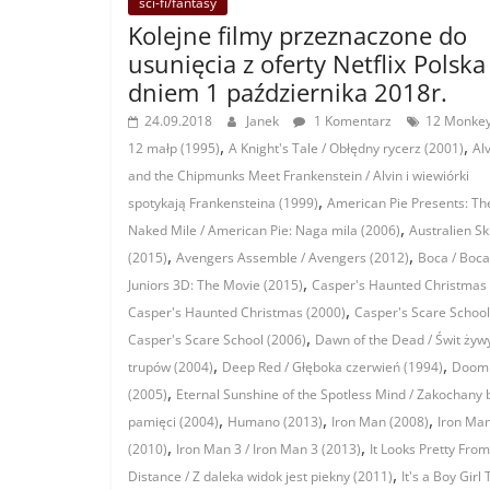
sci-fi/fantasy
Kolejne filmy przeznaczone do
usunięcia z oferty Netflix Polska
dniem 1 października 2018r.
24.09.2018
Janek
1 Komentarz
12 Monkey
,
,
12 małp (1995)
A Knight's Tale / Obłędny rycerz (2001)
Al
and the Chipmunks Meet Frankenstein / Alvin i wiewiórki
,
spotykają Frankensteina (1999)
American Pie Presents: Th
,
Naked Mile / American Pie: Naga mila (2006)
Australien Sk
,
,
(2015)
Avengers Assemble / Avengers (2012)
Boca / Boca
,
Juniors 3D: The Movie (2015)
Casper's Haunted Christmas 
,
Casper's Haunted Christmas (2000)
Casper's Scare School
,
Casper's Scare School (2006)
Dawn of the Dead / Świt żyw
,
,
trupów (2004)
Deep Red / Głęboka czerwień (1994)
Doom
,
(2005)
Eternal Sunshine of the Spotless Mind / Zakochany 
,
,
,
pamięci (2004)
Humano (2013)
Iron Man (2008)
Iron Man
,
,
(2010)
Iron Man 3 / Iron Man 3 (2013)
It Looks Pretty From
,
Distance / Z daleka widok jest piekny (2011)
It's a Boy Girl