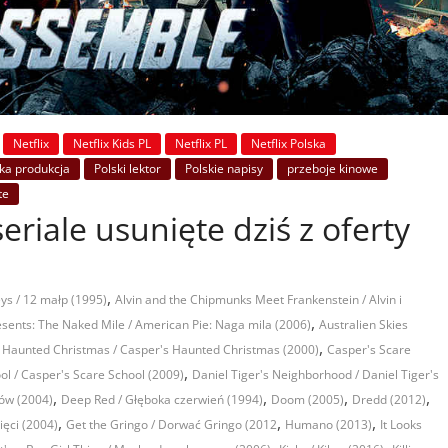
Netflix
Netflix Kids PL
Netflix PL
Netflix Polska
ka produkcja
Polski lektor
Polskie napisy
przeboje kinowe
te
seriale usunięte dziś z oferty
,
s / 12 małp (1995)
Alvin and the Chipmunks Meet Frankenstein / Alvin i
,
sents: The Naked Mile / American Pie: Naga mila (2006)
Australien Skies
,
 Haunted Christmas / Casper's Haunted Christmas (2000)
Casper's Scare
,
ol / Casper's Scare School (2009)
Daniel Tiger's Neighborhood / Daniel Tiger's
,
,
,
,
pów (2004)
Deep Red / Głęboka czerwień (1994)
Doom (2005)
Dredd (2012)
,
,
,
ięci (2004)
Get the Gringo / Dorwać Gringo (2012
Humano (2013)
It Looks