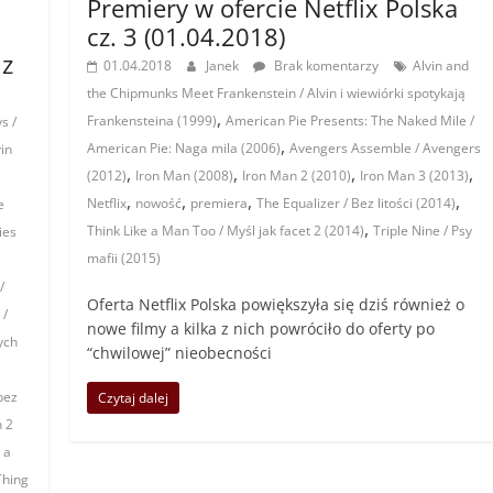
Premiery w ofercie Netflix Polska
cz. 3 (01.04.2018)
 z
01.04.2018
Janek
Brak komentarzy
Alvin and
the Chipmunks Meet Frankenstein / Alvin i wiewiórki spotykają
,
Frankensteina (1999)
American Pie Presents: The Naked Mile /
s /
,
American Pie: Naga mila (2006)
Avengers Assemble / Avengers
vin
,
,
,
,
(2012)
Iron Man (2008)
Iron Man 2 (2010)
Iron Man 3 (2013)
,
,
,
,
Netflix
nowość
premiera
The Equalizer / Bez litości (2014)
e
,
Think Like a Man Too / Myśl jak facet 2 (2014)
Triple Nine / Psy
ies
mafii (2015)
/
Oferta Netflix Polska powiększyła się dziś również o
 /
nowe filmy a kilka z nich powróciło do oferty po
ych
“chwilowej” nieobecności
bez
Czytaj dalej
 2
 a
 Thing