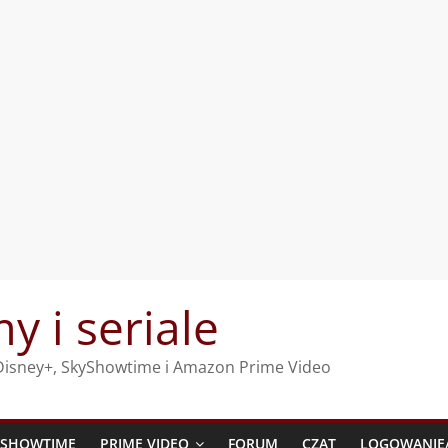
my i seriale
, Disney+, SkyShowtime i Amazon Prime Video
YSHOWTIME
PRIME VIDEO
FORUM
CZAT
LOGOWANIE/