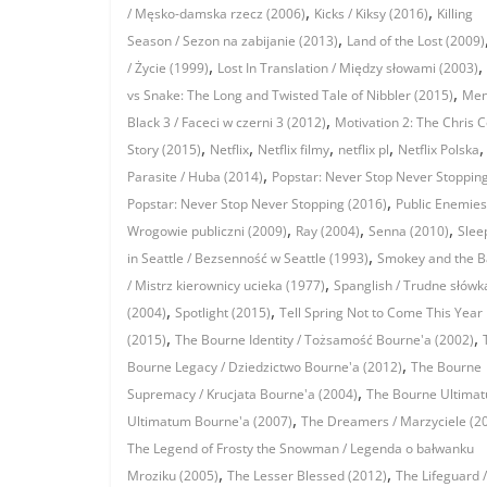
,
,
/ Męsko-damska rzecz (2006)
Kicks / Kiksy (2016)
Killing
,
Season / Sezon na zabijanie (2013)
Land of the Lost (2009)
,
,
/ Życie (1999)
Lost In Translation / Między słowami (2003)
,
vs Snake: The Long and Twisted Tale of Nibbler (2015)
Men
,
Black 3 / Faceci w czerni 3 (2012)
Motivation 2: The Chris C
,
,
,
,
,
Story (2015)
Netflix
Netflix filmy
netflix pl
Netflix Polska
,
Parasite / Huba (2014)
Popstar: Never Stop Never Stopping
,
Popstar: Never Stop Never Stopping (2016)
Public Enemies
,
,
,
Wrogowie publiczni (2009)
Ray (2004)
Senna (2010)
Slee
,
in Seattle / Bezsenność w Seattle (1993)
Smokey and the B
,
/ Mistrz kierownicy ucieka (1977)
Spanglish / Trudne słówk
,
,
(2004)
Spotlight (2015)
Tell Spring Not to Come This Year
,
,
(2015)
The Bourne Identity / Tożsamość Bourne'a (2002)
,
Bourne Legacy / Dziedzictwo Bourne'a (2012)
The Bourne
,
Supremacy / Krucjata Bourne'a (2004)
The Bourne Ultimat
,
Ultimatum Bourne'a (2007)
The Dreamers / Marzyciele (2
The Legend of Frosty the Snowman / Legenda o bałwanku
,
,
Mroziku (2005)
The Lesser Blessed (2012)
The Lifeguard /