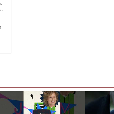
,
)
ion
ą