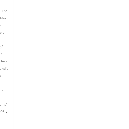
,
Life
Man
 in
ole
 /
 /
pless
andit
a
The
um /
,
003)