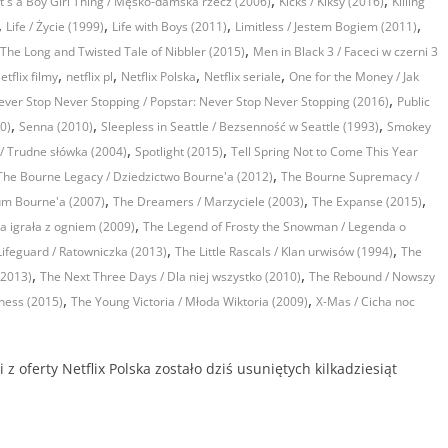
,
,
It's a Boy Girl Thing / Męsko-damska rzecz (2006)
Kicks / Kiksy (2016)
Killing
,
,
,
,
Life / Życie (1999)
Life with Boys (2011)
Limitless / Jestem Bogiem (2011)
,
The Long and Twisted Tale of Nibbler (2015)
Men in Black 3 / Faceci w czerni 3
,
,
,
,
etflix filmy
netflix pl
Netflix Polska
Netflix seriale
One for the Money / Jak
,
ever Stop Never Stopping / Popstar: Never Stop Never Stopping (2016)
Public
,
,
,
0)
Senna (2010)
Sleepless in Seattle / Bezsenność w Seattle (1993)
Smokey
,
,
 / Trudne słówka (2004)
Spotlight (2015)
Tell Spring Not to Come This Year
,
The Bourne Legacy / Dziedzictwo Bourne'a (2012)
The Bourne Supremacy /
,
,
,
um Bourne'a (2007)
The Dreamers / Marzyciele (2003)
The Expanse (2015)
,
ra igrała z ogniem (2009)
The Legend of Frosty the Snowman / Legenda o
,
,
Lifeguard / Ratowniczka (2013)
The Little Rascals / Klan urwisów (1994)
The
,
,
(2013)
The Next Three Days / Dla niej wszystko (2010)
The Rebound / Nowszy
,
,
ness (2015)
The Young Victoria / Młoda Wiktoria (2009)
X-Mas / Cicha noc
oferty Netflix Polska zostało dziś usuniętych kilkadziesiąt