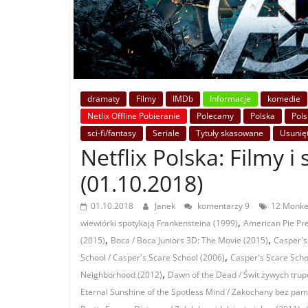
dramaty
Filmy
IMDb
Informacje
komedie
Netlix Offline Pobieranie
Polecamy
Polska
Pols
sci-fi/fantasy
Seriale
Tytuły skasowane
Usunię
Netflix Polska: Filmy i 
(01.10.2018)
01.10.2018
Janek
komentarzy 9
12 Monkey
,
wiewiórki spotykają Frankensteina (1999)
American Pie Pre
,
,
(2015)
Boca / Boca Juniors 3D: The Movie (2015)
Casper's
,
School / Casper's Scare School (2006)
Casper's Scare Scho
,
Neighborhood (2012)
Dawn of the Dead / Świt żywych tru
Eternal Sunshine of the Spotless Mind / Zakochany bez pam