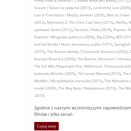
,
Pretty From a Distance / Z daleka widok jest piekny (2011)
,
Season / Sezon na zabijanie (2013)
Land of the Lost (2009)
,
Lost In Translation / Między słowami (2003)
Man vs Snake: 
,
,
,
(2012)
Motivation 2: The Chris Cole Story (2015)
Netflix
N
,
,
upolować faceta (2012)
Parasite / Huba (2014)
Popstar: N
,
,
Enemies / Wrogowie publiczni (2009)
Ray (2004)
RED (201
,
and the Bandit / Mistrz kierownicy ucieka (1977)
Spanglish
,
,
(2015)
The Bourne Identity / Tożsamość Bourne'a (2002)
,
Krucjata Bourne'a (2004)
The Bourne Ultimatum / Ultimat
The Girl Who Played with Fire / Millennium: Dziewczyna któ
,
,
bałwanku Mroziku (2005)
The Lesser Blessed (2012)
The 
,
Meddler / Wszędobylska mamuśka (2015)
The Motivation 
,
,
model (2009)
The Way Back / Niepokonani (2010)
The Wit
(2015)
Zgodnie z naszymi wcześniejszymi zapowiedziami z 
filmów i kilka seriali.
Czytaj dalej