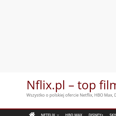
Przejdź
Nflix.pl – top fil
do
treści
Wszystko o polskiej ofercie Netflix, HBO Max
NETFLIX
HBO MAX
DISNEY+
SK