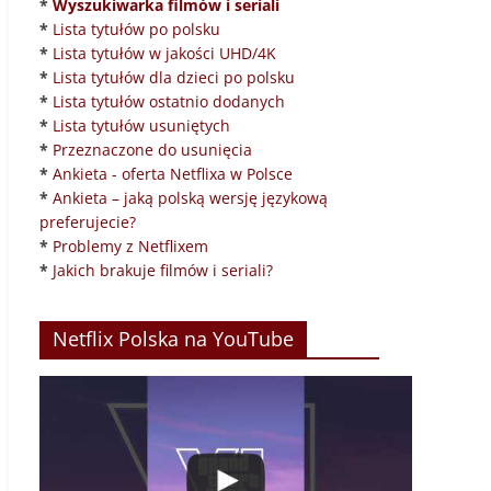
*
Wyszukiwarka filmów i seriali
*
Lista tytułów po polsku
*
Lista tytułów w jakości UHD/4K
*
Lista tytułów dla dzieci po polsku
*
Lista tytułów ostatnio dodanych
*
Lista tytułów usuniętych
*
Przeznaczone do usunięcia
*
Ankieta - oferta Netflixa w Polsce
*
Ankieta – jaką polską wersję językową
preferujecie?
*
Problemy z Netflixem
*
Jakich brakuje filmów i seriali?
Netflix Polska na YouTube