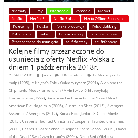
dramaty
Filmy
Informacje
komedie
Marvel
Netflix
Netflix PL
Netflix Polska
Netlix Offline Pobieranie
Polecamy
Polska
Polska produkcja
Polski dubbing
Polski lektor
polskie
Polskie napisy
przeboje kinowe
Przeznaczone do usunięcia
sci-fi/fantasy
sci-fi/fantasy
Kolejne filmy przeznaczone do
usunięcia z oferty Netflix Polska z
dniem 1 października 2018r.
24.09.2018
Janek
1 Komentarz
12 Monkeys / 12
,
,
małp (1995)
A Knight's Tale / Obłędny rycerz (2001)
Alvin and the
Chipmunks Meet Frankenstein / Alvin i wiewiórki spotykają
,
Frankensteina (1999)
American Pie Presents: The Naked Mile /
,
,
American Pie: Naga mila (2006)
Australien Skies (2015)
Avengers
,
Assemble / Avengers (2012)
Boca / Boca Juniors 3D: The Movie
,
(2015)
Casper's Haunted Christmas / Casper's Haunted Christmas
,
,
(2000)
Casper's Scare School / Casper's Scare School (2006)
Dawn
,
of the Dead / Świt żywych trupów (2004)
Deep Red / Głęboka