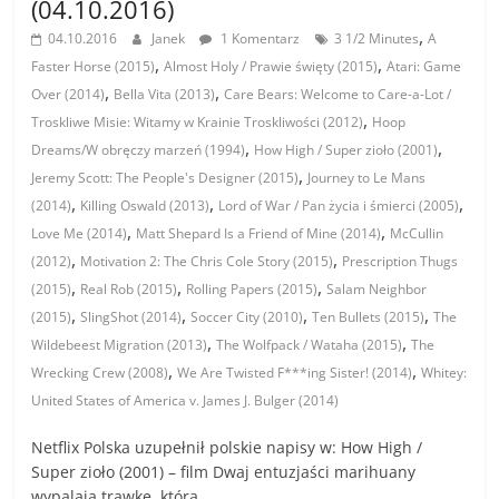
(04.10.2016)
,
04.10.2016
Janek
1 Komentarz
3 1/2 Minutes
A
,
,
Faster Horse (2015)
Almost Holy / Prawie święty (2015)
Atari: Game
,
,
Over (2014)
Bella Vita (2013)
Care Bears: Welcome to Care-a-Lot /
,
Troskliwe Misie: Witamy w Krainie Troskliwości (2012)
Hoop
,
,
Dreams/W obręczy marzeń (1994)
How High / Super zioło (2001)
,
Jeremy Scott: The People's Designer (2015)
Journey to Le Mans
,
,
,
(2014)
Killing Oswald (2013)
Lord of War / Pan życia i śmierci (2005)
,
,
Love Me (2014)
Matt Shepard Is a Friend of Mine (2014)
McCullin
,
,
(2012)
Motivation 2: The Chris Cole Story (2015)
Prescription Thugs
,
,
,
(2015)
Real Rob (2015)
Rolling Papers (2015)
Salam Neighbor
,
,
,
,
(2015)
SlingShot (2014)
Soccer City (2010)
Ten Bullets (2015)
The
,
,
Wildebeest Migration (2013)
The Wolfpack / Wataha (2015)
The
,
,
Wrecking Crew (2008)
We Are Twisted F***ing Sister! (2014)
Whitey:
United States of America v. James J. Bulger (2014)
Netflix Polska uzupełnił polskie napisy w: How High /
Super zioło (2001) – film Dwaj entuzjaści marihuany
wypalają trawkę, która