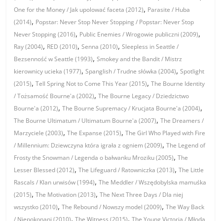
,
One for the Money / Jak upolować faceta (2012)
Parasite / Huba
,
(2014)
Popstar: Never Stop Never Stopping / Popstar: Never Stop
,
,
Never Stopping (2016)
Public Enemies / Wrogowie publiczni (2009)
,
,
,
Ray (2004)
RED (2010)
Senna (2010)
Sleepless in Seattle /
,
Bezsenność w Seattle (1993)
Smokey and the Bandit / Mistrz
,
,
kierownicy ucieka (1977)
Spanglish / Trudne słówka (2004)
Spotlight
,
,
(2015)
Tell Spring Not to Come This Year (2015)
The Bourne Identity
,
/ Tożsamość Bourne'a (2002)
The Bourne Legacy / Dziedzictwo
,
,
Bourne'a (2012)
The Bourne Supremacy / Krucjata Bourne'a (2004)
,
The Bourne Ultimatum / Ultimatum Bourne'a (2007)
The Dreamers /
,
,
Marzyciele (2003)
The Expanse (2015)
The Girl Who Played with Fire
,
/ Millennium: Dziewczyna która igrała z ogniem (2009)
The Legend of
,
Frosty the Snowman / Legenda o bałwanku Mroziku (2005)
The
,
,
Lesser Blessed (2012)
The Lifeguard / Ratowniczka (2013)
The Little
,
Rascals / Klan urwisów (1994)
The Meddler / Wszędobylska mamuśka
,
,
(2015)
The Motivation (2013)
The Next Three Days / Dla niej
,
,
wszystko (2010)
The Rebound / Nowszy model (2009)
The Way Back
,
,
/ Niepokonani (2010)
The Witness (2015)
The Young Victoria / Młoda