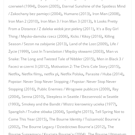
,
,
czerwień (1994)
Doom (2005)
Eternal Sunshine of the Spotless Mind
,
,
,
/ Zakochany bez pamięci (2004)
Humano (2013)
Iron Man (2008)
,
,
Iron Man 2 (2010)
Iron Man 3 / Iron Man 3 (2013)
It Looks Pretty
,
From a Distance / Z daleka widok jest piekny (2011)
It's a Boy Girl
,
,
Thing / Męsko-damska rzecz (2006)
Kicks / Kiksy (2016)
Killing
,
,
Season / Sezon na zabijanie (2013)
Land of the Lost (2009)
Life /
,
,
Życie (1999)
Lost In Translation / Między słowami (2003)
Man vs
,
Snake: The Long and Twisted Tale of Nibbler (2015)
Men in Black 3 /
,
,
Faceci w czerni 3 (2012)
Motivation 2: The Chris Cole Story (2015)
,
,
,
,
,
Netflix
Netflix filmy
netflix pl
Netflix Polska
Parasite / Huba (2014)
Popstar: Never Stop Never Stopping / Popstar: Never Stop Never
,
,
Stopping (2016)
Public Enemies / Wrogowie publiczni (2009)
Ray
,
,
(2004)
Senna (2010)
Sleepless in Seattle / Bezsenność w Seattle
,
,
(1993)
Smokey and the Bandit / Mistrz kierownicy ucieka (1977)
,
,
Spanglish / Trudne słówka (2004)
Spotlight (2015)
Tell Spring Not to
,
Come This Year (2015)
The Bourne Identity / Tożsamość Bourne'a
,
,
(2002)
The Bourne Legacy / Dziedzictwo Bourne'a (2012)
The
,
Bourne Supremacy / Krucjata Bourne'a (2004)
The Bourne Ultimatum