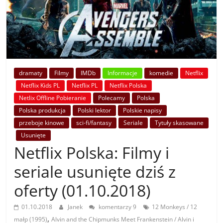
dramaty
Filmy
IMDb
Informacje
komedie
Netflix
Netflix Kids PL
Netflix PL
Netflix Polska
Netlix Offline Pobieranie
Polecamy
Polska
Polska produkcja
Polski lektor
Polskie napisy
przeboje kinowe
sci-fi/fantasy
Seriale
Tytuły skasowane
Usunięte
Netflix Polska: Filmy i
seriale usunięte dziś z
oferty (01.10.2018)
01.10.2018
Janek
komentarzy 9
12 Monkeys / 12
,
małp (1995)
Alvin and the Chipmunks Meet Frankenstein / Alvin i