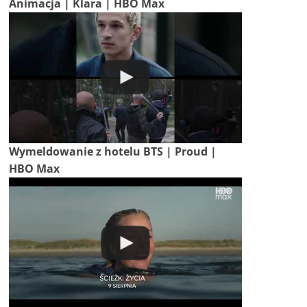
Animacja | Klara | HBO Max
Wymeldowanie z hotelu BTS | Proud |
HBO Max