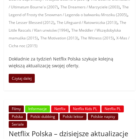
,
,
/ Ultimatum Bourne'a (2007)
The Dreamers / Marzyciele (2003)
The
,
Legend of Frosty the Snowman / Legenda o bałwanku Mroziku (2005)
,
,
The Lesser Blessed (2012)
The Lifeguard / Ratowniczka (2013)
The
,
Little Rascals / Klan urwisów (1994)
The Meddler / Wszędobylska
,
,
,
mamuśka (2015)
The Motivation (2013)
The Witness (2015)
X-Mas /
Cicha noc (2015)
Dokładnie za tydzień Netflix Polska szykuje kolejną
większą aktualizację swojej oferty.
Czytaj dalej
Filmy
Informacje
Netflix
Netflix Kids PL
Netflix PL
Polska
Polski dubbing
Polski lektor
Polskie napisy
Seriale
Netflix Polska – dzisiejsze aktualizacje