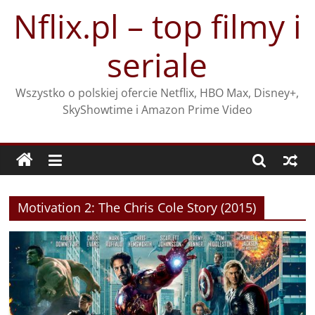
Przejdź
Nflix.pl – top filmy i
do
treści
seriale
Wszystko o polskiej ofercie Netflix, HBO Max, Disney+,
SkyShowtime i Amazon Prime Video
Motivation 2: The Chris Cole Story (2015)