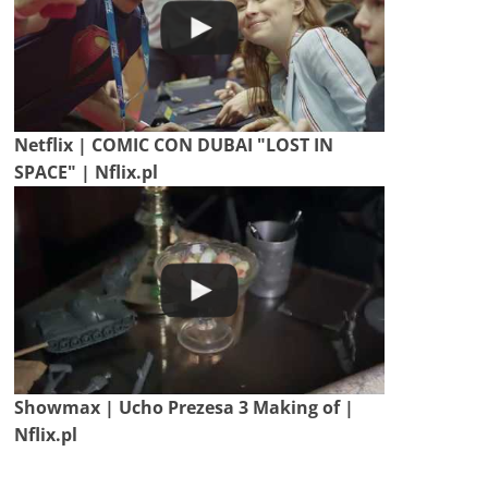
Netflix | COMIC CON DUBAI "LOST IN
SPACE" | Nflix.pl
Showmax | Ucho Prezesa 3 Making of |
Nflix.pl