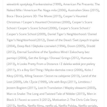
,
wiewiórki spotykają Frankensteina (1999)
American Pie Presents: The
,
,
Naked Mile / American Pie: Naga mila (2006)
Australien Skies (2015)
,
Boca / Boca Juniors 3D: The Movie (2015)
Casper's Haunted
,
Christmas / Casper's Haunted Christmas (2000)
Casper's Scare
,
School / Casper's Scare School (2006)
Casper's Scare School /
,
Casper's Scare School (2009)
Daniel Tiger's Neighborhood / Daniel
,
Tiger's Neighborhood (2012)
Dawn of the Dead / Świt żywych trupów
,
,
,
(2004)
Deep Red / Głęboka czerwień (1994)
Doom (2005)
Dredd
,
(2012)
Eternal Sunshine of the Spotless Mind / Zakochany bez
,
,
pamięci (2004)
Get the Gringo / Dorwać Gringo (2012
Humano
,
(2013)
It Looks Pretty From a Distance / Z daleka widok jest piekny
,
,
(2011)
It's a Boy Girl Thing / Męsko-damska rzecz (2006)
Kicks /
,
,
Kiksy (2016)
Killing Season / Sezon na zabijanie (2013)
Land of the
,
,
,
Lost (2009)
Life / Życie (1999)
Life with Boys (2011)
Limitless /
,
,
Jestem Bogiem (2011)
Lost In Translation / Między słowami (2003)
,
Man vs Snake: The Long and Twisted Tale of Nibbler (2015)
Men in
,
Black 3 / Faceci w czerni 3 (2012)
Motivation 2: The Chris Cole Story
,
,
,
,
,
,
(2015)
Netflix
Netflix filmy
netflix pl
Netflix Polska
Netflix seriale