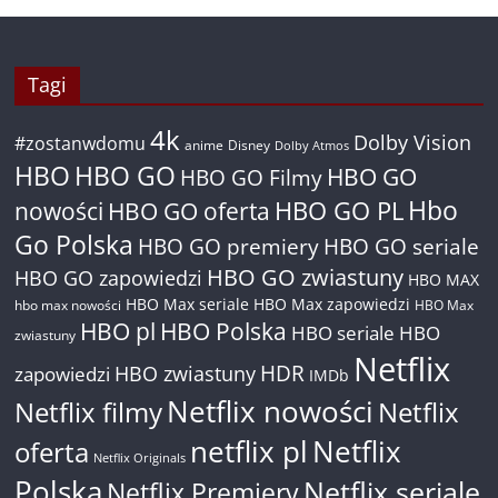
Tagi
4k
Dolby Vision
#zostanwdomu
anime
Disney
Dolby Atmos
HBO
HBO GO
HBO GO
HBO GO Filmy
Hbo
nowości
HBO GO oferta
HBO GO PL
Go Polska
HBO GO premiery
HBO GO seriale
HBO GO zwiastuny
HBO GO zapowiedzi
HBO MAX
HBO Max seriale
HBO Max zapowiedzi
hbo max nowości
HBO Max
HBO pl
HBO Polska
HBO seriale
HBO
zwiastuny
Netflix
HDR
HBO zwiastuny
zapowiedzi
IMDb
Netflix nowości
Netflix filmy
Netflix
netflix pl
Netflix
oferta
Netflix Originals
Polska
Netflix seriale
Netflix Premiery