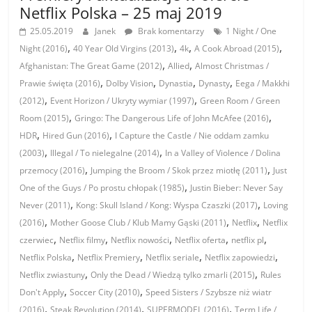
Netflix Polska – 25 maj 2019
25.05.2019
Janek
Brak komentarzy
1 Night / One
,
,
,
,
Night (2016)
40 Year Old Virgins (2013)
4k
A Cook Abroad (2015)
,
,
Afghanistan: The Great Game (2012)
Allied
Almost Christmas /
,
,
,
,
Prawie święta (2016)
Dolby Vision
Dynastia
Dynasty
Eega / Makkhi
,
,
(2012)
Event Horizon / Ukryty wymiar (1997)
Green Room / Green
,
,
Room (2015)
Gringo: The Dangerous Life of John McAfee (2016)
,
,
HDR
Hired Gun (2016)
I Capture the Castle / Nie oddam zamku
,
,
(2003)
Illegal / To nielegalne (2014)
In a Valley of Violence / Dolina
,
,
przemocy (2016)
Jumping the Broom / Skok przez miotłę (2011)
Just
,
One of the Guys / Po prostu chłopak (1985)
Justin Bieber: Never Say
,
,
Never (2011)
Kong: Skull Island / Kong: Wyspa Czaszki (2017)
Loving
,
,
,
(2016)
Mother Goose Club / Klub Mamy Gąski (2011)
Netflix
Netflix
,
,
,
,
,
czerwiec
Netflix filmy
Netflix nowości
Netflix oferta
netflix pl
,
,
,
,
Netflix Polska
Netflix Premiery
Netflix seriale
Netflix zapowiedzi
,
,
Netflix zwiastuny
Only the Dead / Wiedzą tylko zmarli (2015)
Rules
,
,
Don't Apply
Soccer City (2010)
Speed Sisters / Szybsze niż wiatr
,
,
,
(2016)
Steak Revolution (2014)
SUPERMODEL (2016)
Term Life /