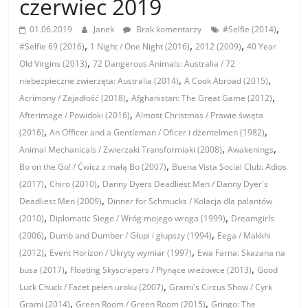
czerwiec 2019
,
01.06.2019
Janek
Brak komentarzy
#Selfie (2014)
,
,
,
#Selfie 69 (2016)
1 Night / One Night (2016)
2012 (2009)
40 Year
,
Old Virgins (2013)
72 Dangerous Animals: Australia / 72
,
,
niebezpieczne zwierzęta: Australia (2014)
A Cook Abroad (2015)
,
,
Acrimony / Zajadłość (2018)
Afghanistan: The Great Game (2012)
,
Afterimage / Powidoki (2016)
Almost Christmas / Prawie święta
,
,
(2016)
An Officer and a Gentleman / Oficer i dżentelmen (1982)
,
,
Animal Mechanicals / Zwierzaki Transformiaki (2008)
Awakenings
,
Bo on the Go! / Ćwicz z małą Bo (2007)
Buena Vista Social Club: Adios
,
,
(2017)
Chiro (2010)
Danny Dyers Deadliest Men / Danny Dyer's
,
Deadliest Men (2009)
Dinner for Schmucks / Kolacja dla palantów
,
,
(2010)
Diplomatic Siege / Wróg mojego wroga (1999)
Dreamgirls
,
,
(2006)
Dumb and Dumber / Głupi i głupszy (1994)
Eega / Makkhi
,
,
(2012)
Event Horizon / Ukryty wymiar (1997)
Ewa Farna: Skazana na
,
,
busa (2017)
Floating Skyscrapers / Płynące wieżowce (2013)
Good
,
Luck Chuck / Facet pełen uroku (2007)
Grami's Circus Show / Cyrk
,
,
Grami (2014)
Green Room / Green Room (2015)
Gringo: The