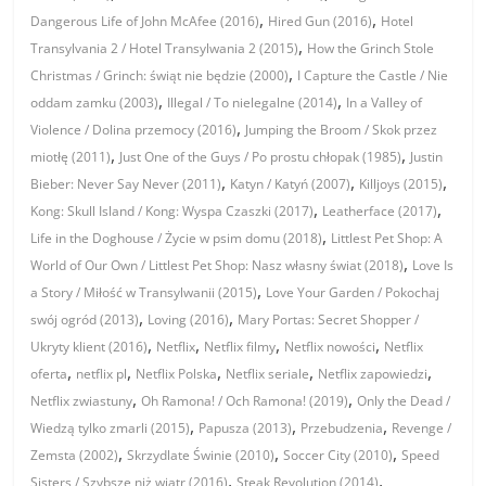
,
,
Dangerous Life of John McAfee (2016)
Hired Gun (2016)
Hotel
,
Transylvania 2 / Hotel Transylwania 2 (2015)
How the Grinch Stole
,
Christmas / Grinch: świąt nie będzie (2000)
I Capture the Castle / Nie
,
,
oddam zamku (2003)
Illegal / To nielegalne (2014)
In a Valley of
,
Violence / Dolina przemocy (2016)
Jumping the Broom / Skok przez
,
,
miotłę (2011)
Just One of the Guys / Po prostu chłopak (1985)
Justin
,
,
,
Bieber: Never Say Never (2011)
Katyn / Katyń (2007)
Killjoys (2015)
,
,
Kong: Skull Island / Kong: Wyspa Czaszki (2017)
Leatherface (2017)
,
Life in the Doghouse / Życie w psim domu (2018)
Littlest Pet Shop: A
,
World of Our Own / Littlest Pet Shop: Nasz własny świat (2018)
Love Is
,
a Story / Miłość w Transylwanii (2015)
Love Your Garden / Pokochaj
,
,
swój ogród (2013)
Loving (2016)
Mary Portas: Secret Shopper /
,
,
,
,
Ukryty klient (2016)
Netflix
Netflix filmy
Netflix nowości
Netflix
,
,
,
,
,
oferta
netflix pl
Netflix Polska
Netflix seriale
Netflix zapowiedzi
,
,
Netflix zwiastuny
Oh Ramona! / Och Ramona! (2019)
Only the Dead /
,
,
,
Wiedzą tylko zmarli (2015)
Papusza (2013)
Przebudzenia
Revenge /
,
,
,
Zemsta (2002)
Skrzydlate Świnie (2010)
Soccer City (2010)
Speed
,
,
Sisters / Szybsze niż wiatr (2016)
Steak Revolution (2014)