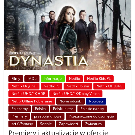
Filmy
IMDb
Informacje
Netflix
Netflix Kids PL
Netflix Original
Netflix PL
Netflix Polska
Netflix UHD/4K
Netflix UHD/4K HDR
Netflix UHD/4K/Dolby Vision
Netlix Offline Pobieranie
Nowe odcinki
Nowości
Polecamy
Polska
Polski lektor
Polskie napisy
Premiery
przeboje kinowe
Przeznaczone do usunięcia
sci-fi/fantasy
Seriale
Zapowiedzi
Zwiastuny
Premiery i aktualizacje w ofercie