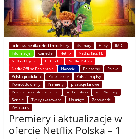
animowane dla dzieci i młodzieży
dramaty
Filmy
IMDb
Informacje
komedie
Netflix
Netflix Kids PL
Netflix Original
Netflix PL
Netflix Polska
Netlix Offline Pobieranie
Nowości
Polecamy
Polska
Polska produkcja
Polski lektor
Polskie napisy
Powrót do oferty
Premiery
przeboje kinowe
Przeznaczone do usunięcia
sci-fi/fantasy
sci-fi/fantasy
Seriale
Tytuły skasowane
Usunięte
Zapowiedzi
Zwiastuny
Premiery i aktualizacje w
ofercie Netflix Polska – 1