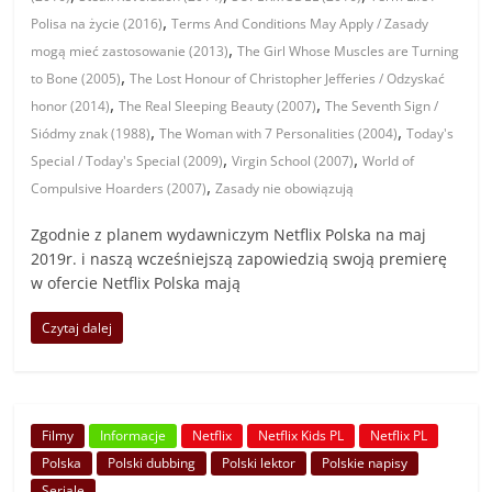
,
Polisa na życie (2016)
Terms And Conditions May Apply / Zasady
,
mogą mieć zastosowanie (2013)
The Girl Whose Muscles are Turning
,
to Bone (2005)
The Lost Honour of Christopher Jefferies / Odzyskać
,
,
honor (2014)
The Real Sleeping Beauty (2007)
The Seventh Sign /
,
,
Siódmy znak (1988)
The Woman with 7 Personalities (2004)
Today's
,
,
Special / Today's Special (2009)
Virgin School (2007)
World of
,
Compulsive Hoarders (2007)
Zasady nie obowiązują
Zgodnie z planem wydawniczym Netflix Polska na maj
2019r. i naszą wcześniejszą zapowiedzią swoją premierę
w ofercie Netflix Polska mają
Czytaj dalej
Filmy
Informacje
Netflix
Netflix Kids PL
Netflix PL
Polska
Polski dubbing
Polski lektor
Polskie napisy
Seriale