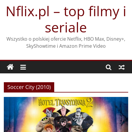
Przejdź
Nflix.pl – top filmy i
do
treści
seriale
Wszystko o polskiej ofercie Netflix, HBO Max, Disney+,
SkyShowtime i Amazon Prime Video
Soccer City (2010)