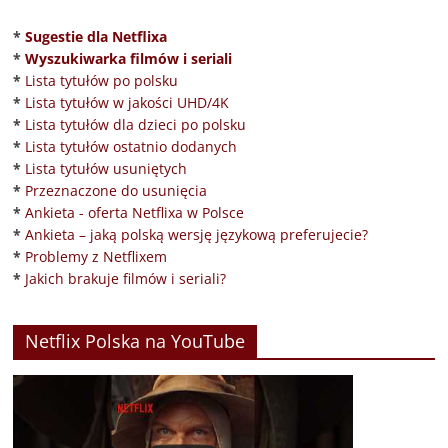
*
Sugestie dla Netflixa
*
Wyszukiwarka filmów i seriali
*
Lista tytułów po polsku
*
Lista tytułów w jakości UHD/4K
*
Lista tytułów dla dzieci po polsku
*
Lista tytułów ostatnio dodanych
*
Lista tytułów usuniętych
*
Przeznaczone do usunięcia
*
Ankieta - oferta Netflixa w Polsce
*
Ankieta – jaką polską wersję językową preferujecie?
*
Problemy z Netflixem
*
Jakich brakuje filmów i seriali?
Netflix Polska na YouTube