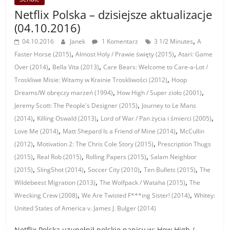
Netflix Polska – dzisiejsze aktualizacje
(04.10.2016)
,
04.10.2016
Janek
1 Komentarz
3 1/2 Minutes
A
,
,
Faster Horse (2015)
Almost Holy / Prawie święty (2015)
Atari: Game
,
,
Over (2014)
Bella Vita (2013)
Care Bears: Welcome to Care-a-Lot /
,
Troskliwe Misie: Witamy w Krainie Troskliwości (2012)
Hoop
,
,
Dreams/W obręczy marzeń (1994)
How High / Super zioło (2001)
,
Jeremy Scott: The People's Designer (2015)
Journey to Le Mans
,
,
,
(2014)
Killing Oswald (2013)
Lord of War / Pan życia i śmierci (2005)
,
,
Love Me (2014)
Matt Shepard Is a Friend of Mine (2014)
McCullin
,
,
(2012)
Motivation 2: The Chris Cole Story (2015)
Prescription Thugs
,
,
,
(2015)
Real Rob (2015)
Rolling Papers (2015)
Salam Neighbor
,
,
,
,
(2015)
SlingShot (2014)
Soccer City (2010)
Ten Bullets (2015)
The
,
,
Wildebeest Migration (2013)
The Wolfpack / Wataha (2015)
The
,
,
Wrecking Crew (2008)
We Are Twisted F***ing Sister! (2014)
Whitey:
United States of America v. James J. Bulger (2014)
Netflix Polska uzupełnił polskie napisy w: How High /