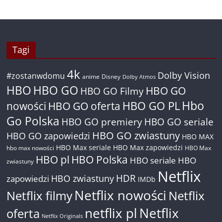
Tagi
4k
Dolby Vision
#zostanwdomu
anime
Disney
Dolby Atmos
HBO
HBO GO
HBO GO
HBO GO Filmy
Hbo
nowości
HBO GO oferta
HBO GO PL
Go Polska
HBO GO premiery
HBO GO seriale
HBO GO zwiastuny
HBO GO zapowiedzi
HBO MAX
HBO Max seriale
HBO Max zapowiedzi
hbo max nowości
HBO Max
HBO pl
HBO Polska
HBO seriale
HBO
zwiastuny
Netflix
HDR
HBO zwiastuny
zapowiedzi
IMDb
Netflix nowości
Netflix filmy
Netflix
netflix pl
Netflix
oferta
Netflix Originals