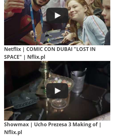
Netflix | COMIC CON DUBAI "LOST IN
SPACE" | Nflix.pl
Showmax | Ucho Prezesa 3 Making of |
Nflix.pl