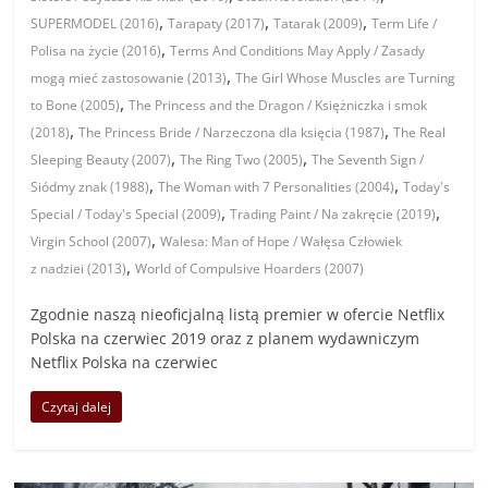
,
,
,
SUPERMODEL (2016)
Tarapaty (2017)
Tatarak (2009)
Term Life /
,
Polisa na życie (2016)
Terms And Conditions May Apply / Zasady
,
mogą mieć zastosowanie (2013)
The Girl Whose Muscles are Turning
,
to Bone (2005)
The Princess and the Dragon / Księżniczka i smok
,
,
(2018)
The Princess Bride / Narzeczona dla księcia (1987)
The Real
,
,
Sleeping Beauty (2007)
The Ring Two (2005)
The Seventh Sign /
,
,
Siódmy znak (1988)
The Woman with 7 Personalities (2004)
Today's
,
,
Special / Today's Special (2009)
Trading Paint / Na zakręcie (2019)
,
Virgin School (2007)
Walesa: Man of Hope / Wałęsa Człowiek
,
z nadziei (2013)
World of Compulsive Hoarders (2007)
Zgodnie naszą nieoficjalną listą premier w ofercie Netflix
Polska na czerwiec 2019 oraz z planem wydawniczym
Netflix Polska na czerwiec
Czytaj dalej