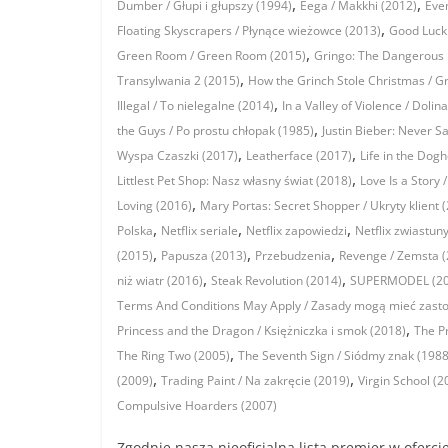
,
,
Dumber / Głupi i głupszy (1994)
Eega / Makkhi (2012)
Even
,
Floating Skyscrapers / Płynące wieżowce (2013)
Good Luck 
,
Green Room / Green Room (2015)
Gringo: The Dangerous L
,
Transylwania 2 (2015)
How the Grinch Stole Christmas / Gr
,
Illegal / To nielegalne (2014)
In a Valley of Violence / Doli
,
the Guys / Po prostu chłopak (1985)
Justin Bieber: Never S
,
,
Wyspa Czaszki (2017)
Leatherface (2017)
Life in the Dog
,
Littlest Pet Shop: Nasz własny świat (2018)
Love Is a Story 
,
Loving (2016)
Mary Portas: Secret Shopper / Ukryty klient 
,
,
,
Polska
Netflix seriale
Netflix zapowiedzi
Netflix zwiastun
,
,
,
(2015)
Papusza (2013)
Przebudzenia
Revenge / Zemsta (
,
,
niż wiatr (2016)
Steak Revolution (2014)
SUPERMODEL (20
Terms And Conditions May Apply / Zasady mogą mieć zast
,
Princess and the Dragon / Księżniczka i smok (2018)
The Pr
,
The Ring Two (2005)
The Seventh Sign / Siódmy znak (1988
,
,
(2009)
Trading Paint / Na zakręcie (2019)
Virgin School (2
Compulsive Hoarders (2007)
Zgodnie naszą nieoficjalną listą premier w oferc