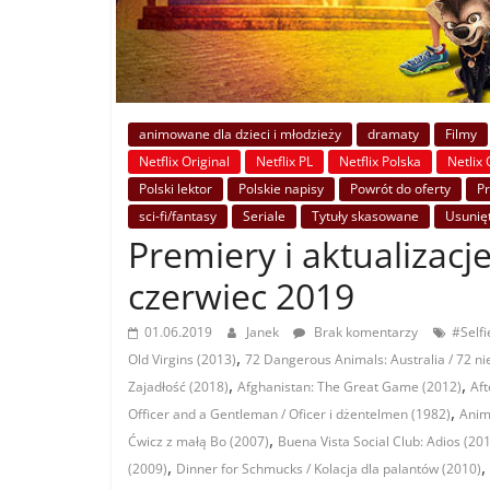
animowane dla dzieci i młodzieży
dramaty
Filmy
Netflix Original
Netflix PL
Netflix Polska
Netlix 
Polski lektor
Polskie napisy
Powrót do oferty
P
sci-fi/fantasy
Seriale
Tytuły skasowane
Usunię
Premiery i aktualizacje
czerwiec 2019
01.06.2019
Janek
Brak komentarzy
#Selfi
,
Old Virgins (2013)
72 Dangerous Animals: Australia / 72 ni
,
,
Zajadłość (2018)
Afghanistan: The Great Game (2012)
Aft
,
Officer and a Gentleman / Oficer i dżentelmen (1982)
Anim
,
Ćwicz z małą Bo (2007)
Buena Vista Social Club: Adios (20
,
,
(2009)
Dinner for Schmucks / Kolacja dla palantów (2010)