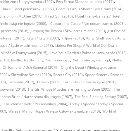
,
,
t Horizon / Ukryty wymiar (1997)
Ewa Farna: Skazana na busa (2017)
,
,
Chuck / Facet pełen uroku (2007)
Grami's Circus Show / Cyrk Grami (2014)
,
,
ife of John McAfee (2016)
Hired Gun (2016)
Hotel Transylvania 2 / Hotel
,
,
inch: świąt nie będzie (2000)
I Capture the Castle / Nie oddam zamku (2003)
,
,
na przemocy (2016)
Jumping the Broom / Skok przez miotłę (2011)
Just One of
,
,
,
ay Never (2011)
Katyn / Katyń (2007)
Killjoys (2015)
Kong: Skull Island / Kong:
,
house / Życie w psim domu (2018)
Littlest Pet Shop: A World of Our Own /
,
,
/ Miłość w Transylwanii (2015)
Love Your Garden / Pokochaj swój ogród (2013)
,
,
,
,
,
,
(2016)
Netflix
Netflix filmy
Netflix nowości
Netflix oferta
netflix pl
Netflix
,
,
y
Oh Ramona! / Och Ramona! (2019)
Only the Dead / Wiedzą tylko zmarli
,
,
,
2002)
Skrzydlate Świnie (2010)
Soccer City (2010)
Speed Sisters / Szybsze
,
,
,
,
16)
Tarapaty (2017)
Tatarak (2009)
Term Life / Polisa na życie (2016)
,
,
osowanie (2013)
The Girl Whose Muscles are Turning to Bone (2005)
The
,
,
incess Bride / Narzeczona dla księcia (1987)
The Real Sleeping Beauty (2007)
,
,
)
The Woman with 7 Personalities (2004)
Today's Special / Today's Special
,
,
007)
Walesa: Man of Hope / Wałęsa Człowiek z nadziei (2013)
World of
ie Netflix Polska na czerwiec 2019 oraz z planem wydawniczym