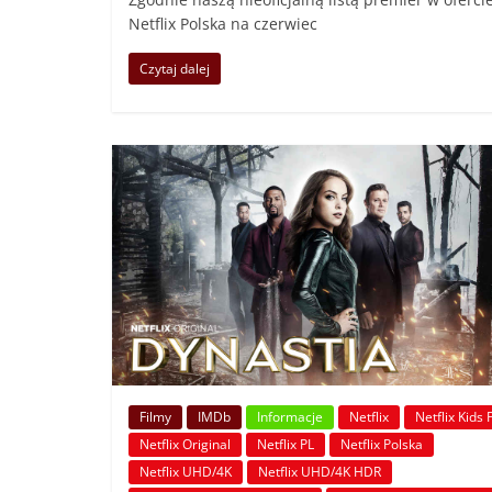
Netflix Polska na czerwiec
Czytaj dalej
Filmy
IMDb
Informacje
Netflix
Netflix Kids 
Netflix Original
Netflix PL
Netflix Polska
Netflix UHD/4K
Netflix UHD/4K HDR