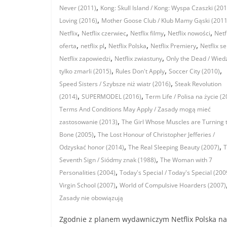
,
Never (2011)
Kong: Skull Island / Kong: Wyspa Czaszki (201
,
Loving (2016)
Mother Goose Club / Klub Mamy Gąski (2011
,
,
,
,
Netflix
Netflix czerwiec
Netflix filmy
Netflix nowości
Netf
,
,
,
,
oferta
netflix pl
Netflix Polska
Netflix Premiery
Netflix se
,
,
Netflix zapowiedzi
Netflix zwiastuny
Only the Dead / Wied
,
,
,
tylko zmarli (2015)
Rules Don't Apply
Soccer City (2010)
,
Speed Sisters / Szybsze niż wiatr (2016)
Steak Revolution
,
,
(2014)
SUPERMODEL (2016)
Term Life / Polisa na życie (
Terms And Conditions May Apply / Zasady mogą mieć
,
zastosowanie (2013)
The Girl Whose Muscles are Turning 
,
Bone (2005)
The Lost Honour of Christopher Jefferies /
,
,
Odzyskać honor (2014)
The Real Sleeping Beauty (2007)
T
,
Seventh Sign / Siódmy znak (1988)
The Woman with 7
,
Personalities (2004)
Today's Special / Today's Special (200
,
Virgin School (2007)
World of Compulsive Hoarders (2007)
Zasady nie obowiązują
Zgodnie z planem wydawniczym Netflix Polska na