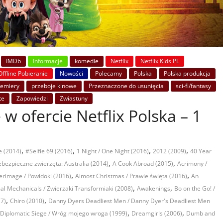
IMDb
Informacje
komedie
Netflix
Netflix Kids PL
Offline Pobieranie
Nowości
Polecamy
Polska
Polska produkcja
remiery
przeboje kinowe
Przeznaczone do usunięcia
sci-fi/fantasy
te
Zapowiedzi
Zwiastuny
 w ofercie Netflix Polska – 1
,
,
,
,
e (2014)
#Selfie 69 (2016)
1 Night / One Night (2016)
2012 (2009)
40 Year
,
,
ebezpieczne zwierzęta: Australia (2014)
A Cook Abroad (2015)
Acrimony /
,
,
erimage / Powidoki (2016)
Almost Christmas / Prawie święta (2016)
An
,
,
al Mechanicals / Zwierzaki Transformiaki (2008)
Awakenings
Bo on the Go! /
,
,
17)
Chiro (2010)
Danny Dyers Deadliest Men / Danny Dyer's Deadliest Men
,
,
Diplomatic Siege / Wróg mojego wroga (1999)
Dreamgirls (2006)
Dumb and