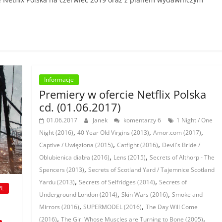
Informacje
Premiery w ofercie Netflix Polska
cd. (01.06.2017)
01.06.2017
Janek
komentarzy 6
1 Night / One
,
,
,
Night (2016)
40 Year Old Virgins (2013)
Amor.com (2017)
,
,
Captive / Uwięziona (2015)
Catfight (2016)
Devil's Bride /
,
,
Oblubienica diabła (2016)
Lens (2015)
Secrets of Althorp - The
,
Spencers (2013)
Secrets of Scotland Yard / Tajemnice Scotland
,
,
Yardu (2013)
Secrets of Selfridges (2014)
Secrets of
PL
,
,
Underground London (2014)
Skin Wars (2016)
Smoke and
,
,
Mirrors (2016)
SUPERMODEL (2016)
The Day Will Come
,
,
(2016)
The Girl Whose Muscles are Turning to Bone (2005)