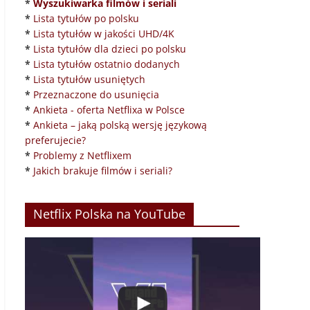
*
Wyszukiwarka filmów i seriali
*
Lista tytułów po polsku
*
Lista tytułów w jakości UHD/4K
*
Lista tytułów dla dzieci po polsku
*
Lista tytułów ostatnio dodanych
*
Lista tytułów usuniętych
*
Przeznaczone do usunięcia
*
Ankieta - oferta Netflixa w Polsce
*
Ankieta – jaką polską wersję językową
preferujecie?
*
Problemy z Netflixem
*
Jakich brakuje filmów i seriali?
Netflix Polska na YouTube