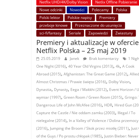
Netflix UHD/4K/Dolby Vision
Netlix Offline Pobieranie
Nowe odcinki
Nowości
Polecamy
Polska
Polski lektor
Polskie napisy
Premiery
przeboje kinowe
Przeznaczone do usunięcia
sci-fi/fantasy
Seriale
Zapowiedzi
Zwiastuny
Premiery i aktualizacje w ofercie
Netflix Polska – 25 maj 2019
25.05.2019
Janek
Brak komentarzy
1 Nigh
,
,
,
One Night (2016)
40 Year Old Virgins (2013)
4k
A Cook
,
,
Abroad (2015)
Afghanistan: The Great Game (2012)
Allie
,
,
Almost Christmas / Prawie święta (2016)
Dolby Vision
,
,
,
Dynastia
Dynasty
Eega / Makkhi (2012)
Event Horizon / U
,
,
wymiar (1997)
Green Room / Green Room (2015)
Gringo:
,
,
Dangerous Life of John McAfee (2016)
HDR
Hired Gun (20
,
Capture the Castle / Nie oddam zamku (2003)
Illegal / To
,
nielegalne (2014)
In a Valley of Violence / Dolina przemocy
,
,
(2016)
Jumping the Broom / Skok przez miotłę (2011)
Just
,
of the Guys / Po prostu chłopak (1985)
Justin Bieber: Never