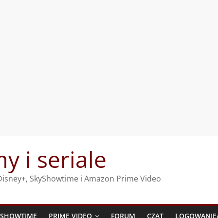
my i seriale
, Disney+, SkyShowtime i Amazon Prime Video
YSHOWTIME
PRIME VIDEO
FORUM
CZAT
LOGOWANIE/