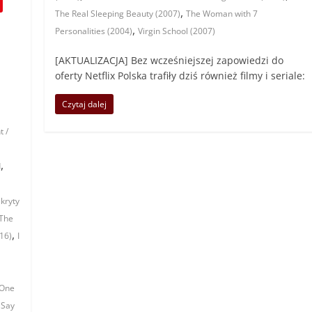
,
The Real Sleeping Beauty (2007)
The Woman with 7
,
Personalities (2004)
Virgin School (2007)
[AKTUALIZACJA] Bez wcześniejszej zapowiedzi do
oferty Netflix Polska trafiły dziś również filmy i seriale:
Czytaj dalej
t /
,
d
kryty
 The
,
16)
I
 One
 Say