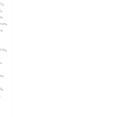
,
7)
,
)
lix
,
riale
zą
,
2016)
to
he
,
9)
,