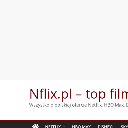
Przejdź
Nflix.pl – top fil
do
treści
Wszystko o polskiej ofercie Netflix, HBO Max
NETFLIX
HBO MAX
DISNEY+
SK