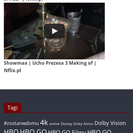
Showmax | Ucho Prezesa 3 Making of |
Nflix.pl
Tagi
4k
Dolby Vision
#zostanwdomu
anime
Disney
Dolby Atmos
HBO
HBO GO
HBO GO
HBO GO Filmy