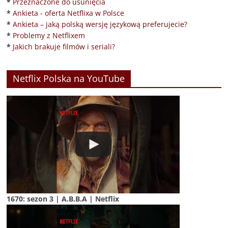
*
Przeznaczone do usunięcia
*
Ankieta - oferta Netflixa w Polsce
*
Ankieta – jaką polską wersję językową preferujecie?
*
Problemy z Netflixem
*
Jakich brakuje filmów i seriali?
Netflix Polska na YouTube
1670: sezon 3 | A.B.B.A | Netflix