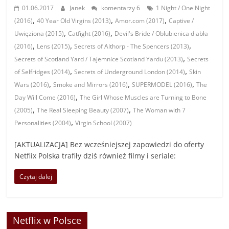
01.06.2017
Janek
komentarzy 6
1 Night / One Night
,
,
,
(2016)
40 Year Old Virgins (2013)
Amor.com (2017)
Captive /
,
,
Uwięziona (2015)
Catfight (2016)
Devil's Bride / Oblubienica diabła
,
,
,
(2016)
Lens (2015)
Secrets of Althorp - The Spencers (2013)
,
Secrets of Scotland Yard / Tajemnice Scotland Yardu (2013)
Secrets
,
,
of Selfridges (2014)
Secrets of Underground London (2014)
Skin
,
,
,
Wars (2016)
Smoke and Mirrors (2016)
SUPERMODEL (2016)
The
,
Day Will Come (2016)
The Girl Whose Muscles are Turning to Bone
,
,
(2005)
The Real Sleeping Beauty (2007)
The Woman with 7
,
Personalities (2004)
Virgin School (2007)
[AKTUALIZACJA] Bez wcześniejszej zapowiedzi do oferty
Netflix Polska trafiły dziś również filmy i seriale:
Czytaj dalej
Netflix w Polsce