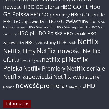
Hbo
nowości
HBO GO oferta
HBO GO PL
Go Polska
HBO GO premiery
HBO GO seriale
HBO GO zwiastuny
HBO GO zapowiedzi
HBO MAX
HBO Max seriale
HBO Max zapowiedzi
hbo max nowości
HBO Max
HBO pl
HBO Polska
HBO seriale
HBO
zwiastuny
Netflix
HDR
HBO zwiastuny
zapowiedzi
IMDb
Netflix nowości
Netflix filmy
Netflix
netflix pl
Netflix
oferta
Netflix Originals
Polska
Netflix seriale
Netflix Premiery
Netflix zapowiedzi
Netflix zwiastuny
nowość
premiera
UHD
ShowMax
Nowości
Informacje