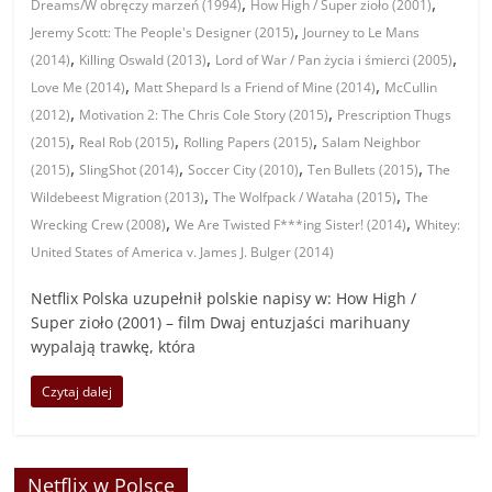
,
,
Dreams/W obręczy marzeń (1994)
How High / Super zioło (2001)
,
Jeremy Scott: The People's Designer (2015)
Journey to Le Mans
,
,
,
(2014)
Killing Oswald (2013)
Lord of War / Pan życia i śmierci (2005)
,
,
Love Me (2014)
Matt Shepard Is a Friend of Mine (2014)
McCullin
,
,
(2012)
Motivation 2: The Chris Cole Story (2015)
Prescription Thugs
,
,
,
(2015)
Real Rob (2015)
Rolling Papers (2015)
Salam Neighbor
,
,
,
,
(2015)
SlingShot (2014)
Soccer City (2010)
Ten Bullets (2015)
The
,
,
Wildebeest Migration (2013)
The Wolfpack / Wataha (2015)
The
,
,
Wrecking Crew (2008)
We Are Twisted F***ing Sister! (2014)
Whitey:
United States of America v. James J. Bulger (2014)
Netflix Polska uzupełnił polskie napisy w: How High /
Super zioło (2001) – film Dwaj entuzjaści marihuany
wypalają trawkę, która
Czytaj dalej
Netflix w Polsce