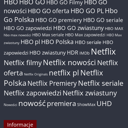
HBO
HBO GO
HBO GO
HBO GO Filmy
Hbo
nowości
HBO GO oferta
HBO GO PL
Go Polska
HBO GO premiery
HBO GO seriale
HBO GO zwiastuny
HBO GO zapowiedzi
HBO MAX
HBO Max seriale
HBO Max zapowiedzi
hbo max nowości
HBO Max
HBO pl
HBO Polska
HBO seriale
HBO
zwiastuny
Netflix
HDR
HBO zwiastuny
zapowiedzi
IMDb
Netflix nowości
Netflix filmy
Netflix
netflix pl
Netflix
oferta
Netflix Originals
Polska
Netflix seriale
Netflix Premiery
Netflix zapowiedzi
Netflix zwiastuny
nowość
premiera
UHD
ShowMax
Nowości
Informacje