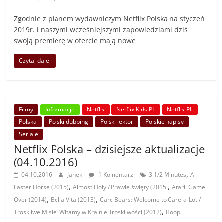
Zgodnie z planem wydawniczym Netflix Polska na styczeń
2019r. i naszymi wcześniejszymi zapowiedziami dziś
swoją premierę w ofercie mają nowe
Czytaj dalej
Filmy
Informacje
Netflix
Netflix Kids PL
Netflix PL
Polska
Polski dubbing
Polski lektor
Polskie napisy
Seriale
Netflix Polska – dzisiejsze aktualizacje
(04.10.2016)
,
04.10.2016
Janek
1 Komentarz
3 1/2 Minutes
A
,
,
Faster Horse (2015)
Almost Holy / Prawie święty (2015)
Atari: Game
,
,
Over (2014)
Bella Vita (2013)
Care Bears: Welcome to Care-a-Lot /
,
Troskliwe Misie: Witamy w Krainie Troskliwości (2012)
Hoop