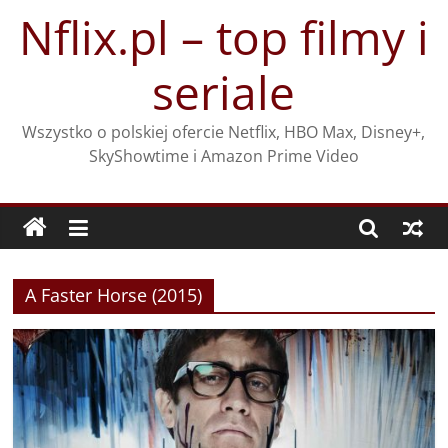
Przejdź
Nflix.pl – top filmy i
do
treści
seriale
Wszystko o polskiej ofercie Netflix, HBO Max, Disney+,
SkyShowtime i Amazon Prime Video
A Faster Horse (2015)