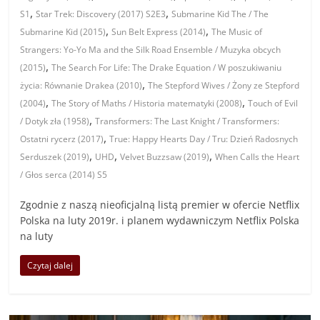
,
,
S1
Star Trek: Discovery (2017) S2E3
Submarine Kid The / The
,
,
Submarine Kid (2015)
Sun Belt Express (2014)
The Music of
Strangers: Yo-Yo Ma and the Silk Road Ensemble / Muzyka obcych
,
(2015)
The Search For Life: The Drake Equation / W poszukiwaniu
,
życia: Równanie Drakea (2010)
The Stepford Wives / Żony ze Stepford
,
,
(2004)
The Story of Maths / Historia matematyki (2008)
Touch of Evil
,
/ Dotyk zła (1958)
Transformers: The Last Knight / Transformers:
,
Ostatni rycerz (2017)
True: Happy Hearts Day / Tru: Dzień Radosnych
,
,
,
Serduszek (2019)
UHD
Velvet Buzzsaw (2019)
When Calls the Heart
/ Głos serca (2014) S5
Zgodnie z naszą nieoficjalną listą premier w ofercie Netflix
Polska na luty 2019r. i planem wydawniczym Netflix Polska
na luty
Czytaj dalej