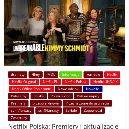
dramaty
Filmy
IMDb
Informacje
komedie
Netflix
Netflix Original
Netflix PL
Netflix Polska
Netflix UHD/4K
Netlix Offline Pobieranie
Nowe odcinki
Nowości
Polecamy
Polska
Polski lektor
Polskie napisy
Premiery
przeboje kinowe
Przeznaczone do usunięcia
sci-fi/fantasy
sci-fi/fantasy
Seriale
Zapowiedzi
Zwiastuny
Netflix Polska: Premiery i aktualizacje