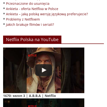
*
Przeznaczone do usunięcia
*
Ankieta - oferta Netflixa w Polsce
*
Ankieta – jaką polską wersję językową preferujecie?
*
Problemy z Netflixem
*
Jakich brakuje filmów i seriali?
Netflix Polska na YouTube
1670: sezon 3 | A.B.B.A | Netflix