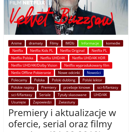
Anime
dramaty
Filmy
IMDb
Informacje
komedie
Netflix
Netflix Kids PL
Netflix Original
Netflix PL
Netflix Polska
Netflix UHD/4K
Netflix UHD/4K HDR
Netflix UHD/4K/Dolby Vision
Netflix wyprodukowany film
Netlix Offline Pobieranie
Nowe odcinki
Nowości
Polecamy
Polska
Polski dubbing
Polski lektor
Polskie napisy
Premiery
przeboje kinowe
sci-fi/fantasy
sci-fi/fantasy
Seriale
Tytuły skasowane
UHD/4K
Usunięte
Zapowiedzi
Zwiastuny
Premiery i aktualizacje w
ofercie, serial oraz filmy