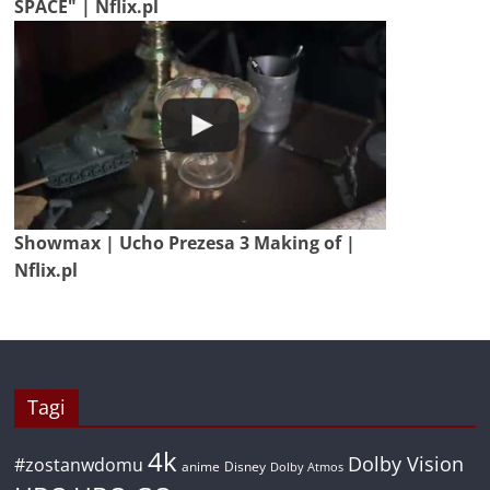
SPACE" | Nflix.pl
Showmax | Ucho Prezesa 3 Making of |
Nflix.pl
Tagi
4k
Dolby Vision
#zostanwdomu
anime
Disney
Dolby Atmos