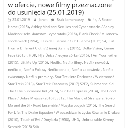
w ofercie, nowe filmy przeznaczone
do usunięcia (25.01.2019)
,
25.01.2019
Janek
Brak komentarzy
4k
A Faster
,
Horse (2015)
Ashley Madison: Sex Lies and Cyber Attacks / Ashley
,
Madison: seks kłamstwa i cyberataki (2016)
Blank Check / Milioner w
,
,
spodenkach (1994)
Club de Cuervos / Klub Cuervos (2015) S4
Cut
,
,
From a Different Cloth / Z innej tkaniny (2015)
Dolby Vision
Game
,
,
,
Face (2015)
HDR
Hija Única / Jedyna córka (2016)
I Am Your Father
,
,
,
,
,
(2015)
Lift Me Up (2015)
Netflix
Netflix filmy
Netflix nowości
,
,
,
,
netflix pl
Netflix Polska
Netflix seriale
Netflix zapowiedzi
Netflix
,
,
zwiastuny
Netfllix premiery
Star Trek Into Darkness / W ciemność
,
,
Star Trek (2013)
Star Trek: Discovery (2017) S2E2
Submarine Kid
,
,
The / The Submarine Kid (2015)
Sun Belt Express (2014)
The Good
,
Place / Dobre Miejsce (2016) S3E12
The Music of Strangers: Yo-Yo
,
Ma and the Silk Road Ensemble / Muzyka obcych (2015)
The Search
For Life: The Drake Equation / W poszukiwaniu życia: Równanie Drakea
,
,
,
(2010)
Touch of Evil / Dotyk zła (1958)
UHD
Unbreakable Kimmy
Schmidt (2015) S4b