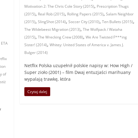
,
Motivation 2: The Chris Cole Story (2015)
Prescription Thugs
,
,
,
(2015)
Real Rob (2015)
Rolling Papers (2015)
Salam Neighbor
,
,
,
,
(2015)
SlingShot (2014)
Soccer City (2010)
Ten Bullets (2015)
,
The Wildebeest Migration (2013)
The Wolfpack / Wataha
,
,
(2015)
The Wrecking Crew (2008)
We Are Twisted F***ing
e ETA
,
Sister! (2014)
Whitey: United States of America v. James J.
Bulger (2014)
tflix
Netflix Polska uzupełnił polskie napisy w: How High /
tion
Super zioło (2001) – film Dwaj entuzjaści marihuany
y of
wypalają trawkę, która
stiż
Czytaj dalej
y