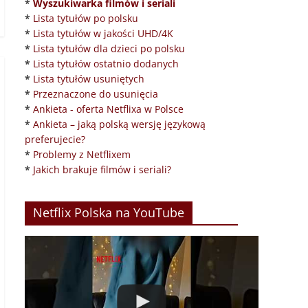
*
Wyszukiwarka filmów i seriali
*
Lista tytułów po polsku
*
Lista tytułów w jakości UHD/4K
*
Lista tytułów dla dzieci po polsku
*
Lista tytułów ostatnio dodanych
*
Lista tytułów usuniętych
*
Przeznaczone do usunięcia
*
Ankieta - oferta Netflixa w Polsce
*
Ankieta – jaką polską wersję językową
preferujecie?
*
Problemy z Netflixem
*
Jakich brakuje filmów i seriali?
Netflix Polska na YouTube