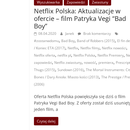
Wyszukiwarka
Zapowiedzi
Zwiastuny
Netflix Polska: Aktualizacje w
ofercie – film Patryka Vegi “Bad
Boy”
08.04.2020
Janek
Brak komentarzy
,
,
,
#zostanwdomu
Bad Boy
Band of Robbers (2015)
El fin d
,
,
,
,
/ Koniec ETA (2017)
Netflix
Netflix filmy
Netflix nowości
,
,
,
,
Netflix oferta
netflix pl
Netflix Polska
Netflix Premiery
Ne
,
,
,
,
zapowiedzi
Netflix zwiastuny
nowość
premiera
Prescrip
,
,
Thugs (2015)
Sundown (2016)
The Mortal Instruments: Cit
,
Bones / Dary Anioła: Miasto kości (2013)
The Prestige / Pre
(2006)
Oferta Netflix Polska powiększyła się dziś o film
Patryka Vegi Bad Boy. Z oferty został dziś usunięt
jeden film, a
Czytaj dalej