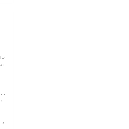
 to
tate
,
15)
ms
phant