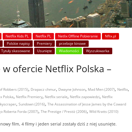
Netflix Kids PL
Netflix PL
Netlix Offline Pobieranie
Nflix.pl
Polskie napisy
Premiery
przeboje kinowe
Tytuły skasowane
Usunięte
Wiadomości
Wyszukiwarka
 w ofercie Netflix Polska –
,
,
,
,
,
of Robbers (2015)
Drapacz chmur
Dwayne Johnson
Mad Men (2007)
Netflix
,
,
,
,
ix Polska
Netflix Premiery
Netflix seriale
Netflix zapowiedzi
Netflix
,
,
kyscraper
Sundown (2016)
The Assassination of Jesse James by the Coward
,
,
go Roberta Forda (2007)
The Prestige / Prestiż (2006)
Wild Kratts (2010)
nowy film, 4 filmy i jeden serial zostały dziś z niej usunięte.