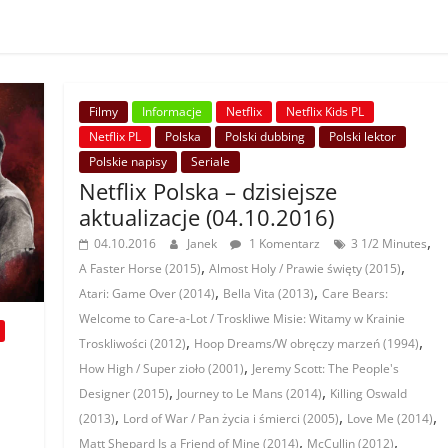
Filmy
Informacje
Netflix
Netflix Kids PL
Netflix PL
Polska
Polski dubbing
Polski lektor
Polskie napisy
Seriale
Netflix Polska – dzisiejsze
aktualizacje (04.10.2016)
,
04.10.2016
Janek
1 Komentarz
3 1/2 Minutes
,
,
A Faster Horse (2015)
Almost Holy / Prawie święty (2015)
,
,
Atari: Game Over (2014)
Bella Vita (2013)
Care Bears:
Welcome to Care-a-Lot / Troskliwe Misie: Witamy w Krainie
,
,
Troskliwości (2012)
Hoop Dreams/W obręczy marzeń (1994)
,
How High / Super zioło (2001)
Jeremy Scott: The People's
,
,
Designer (2015)
Journey to Le Mans (2014)
Killing Oswald
,
,
,
(2013)
Lord of War / Pan życia i śmierci (2005)
Love Me (2014)
,
,
Matt Shepard Is a Friend of Mine (2014)
McCullin (2012)