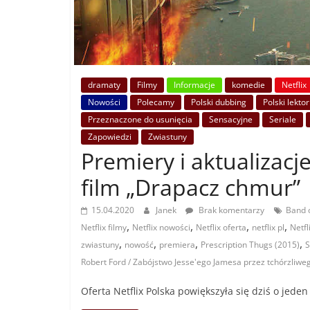
dramaty
Filmy
Informacje
komedie
Netflix
Nowości
Polecamy
Polski dubbing
Polski lektor
Przeznaczone do usunięcia
Sensacyjne
Seriale
Zapowiedzi
Zwiastuny
Premiery i aktualizacje
film „Drapacz chmur”
15.04.2020
Janek
Brak komentarzy
Band 
,
,
,
,
Netflix filmy
Netflix nowości
Netflix oferta
netflix pl
Netfl
,
,
,
,
zwiastuny
nowość
premiera
Prescription Thugs (2015)
S
Robert Ford / Zabójstwo Jesse'ego Jamesa przez tchórzliwe
Oferta Netflix Polska powiększyła się dziś o jeden 