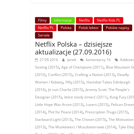
Filmy
Informacje
Netflix
Netflix Kids PL
Netflix PL
Polska
Polski lektor
Polskie napisy
Seriale
Netflix Polska – dzisiejsze
aktualizacje (27.09.2016)
27.09.2016
Janek
komentarzy 16
Addicted
,
,
Sexting (2015)
Age of Champions (2011)
Blue Mountain S
,
,
,
(2010)
Conflict (2015)
Crafting a Nation (2013)
Deadly
,
,
Women / Kobiety
Fifty (2015)
Hannibal Takes Edinburgh
,
,
(2016)
Je suis Charlie (2015)
Jeremy Scott: The People's
,
,
Designer (2015)
które niosły śmierć (2011)
Kung Fury (20
,
,
Little Hope Was Arson (2013)
Lusers (2015)
Pelican Drea
,
,
,
(2014)
Plot for Peace (2014)
Prescription Thugs (2015)
,
,
Starboard Light (2013)
The Chosen (2015)
The Motivation
,
,
(2013)
The Musketeers / Muszkieterowie (2014)
Tyke Ele