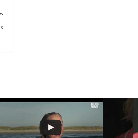
ów
 o