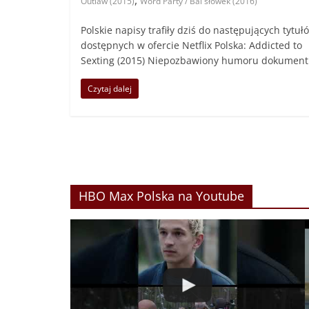
,
Outlaw (2015)
Word Party / Bal słówek (2016)
Polskie napisy trafiły dziś do następujących tytuł
dostępnych w ofercie Netflix Polska: Addicted to
Sexting (2015) Niepozbawiony humoru dokument
Czytaj dalej
HBO Max Polska na Youtube