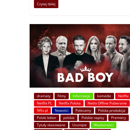
Czytaj dalej
dramaty
Filmy
Informacje
komedie
Netflix
Netflix PL
Netflix Polska
Netlix Offline Pobieranie
Nflix.pl
Nowości
Polecamy
Polska produkcja
Polski lektor
polskie
Polskie napisy
Premiery
Tytuły skasowane
Usunięte
Wiadomości