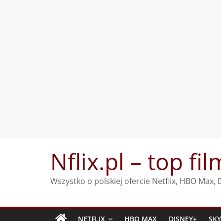
Przejdź
Nflix.pl – top fil
do
treści
Wszystko o polskiej ofercie Netflix, HBO Max
NETFLIX
HBO MAX
DISNEY+
SK