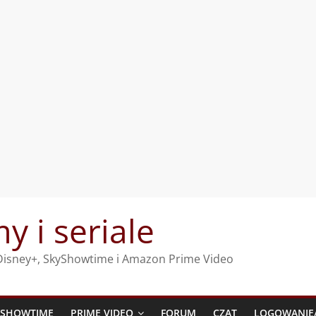
my i seriale
, Disney+, SkyShowtime i Amazon Prime Video
YSHOWTIME
PRIME VIDEO
FORUM
CZAT
LOGOWANIE/