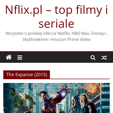
Przejdź
Nflix.pl – top filmy i
do
treści
seriale
Wszystko o polskiej ofercie Netflix, HBO Max, Disney+,
SkyShowtime i Amazon Prime Video
The Expanse (2015)