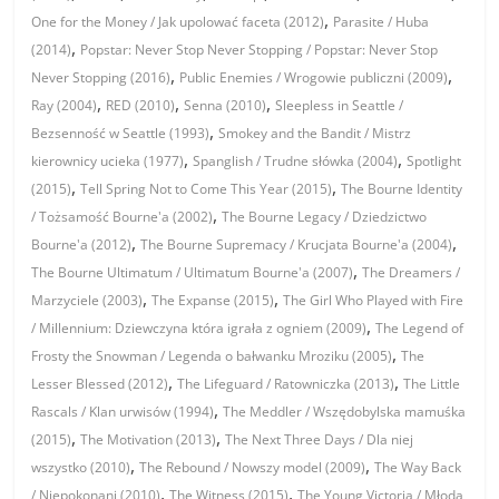
,
One for the Money / Jak upolować faceta (2012)
Parasite / Huba
,
(2014)
Popstar: Never Stop Never Stopping / Popstar: Never Stop
,
,
Never Stopping (2016)
Public Enemies / Wrogowie publiczni (2009)
,
,
,
Ray (2004)
RED (2010)
Senna (2010)
Sleepless in Seattle /
,
Bezsenność w Seattle (1993)
Smokey and the Bandit / Mistrz
,
,
kierownicy ucieka (1977)
Spanglish / Trudne słówka (2004)
Spotlight
,
,
(2015)
Tell Spring Not to Come This Year (2015)
The Bourne Identity
,
/ Tożsamość Bourne'a (2002)
The Bourne Legacy / Dziedzictwo
,
,
Bourne'a (2012)
The Bourne Supremacy / Krucjata Bourne'a (2004)
,
The Bourne Ultimatum / Ultimatum Bourne'a (2007)
The Dreamers /
,
,
Marzyciele (2003)
The Expanse (2015)
The Girl Who Played with Fire
,
/ Millennium: Dziewczyna która igrała z ogniem (2009)
The Legend of
,
Frosty the Snowman / Legenda o bałwanku Mroziku (2005)
The
,
,
Lesser Blessed (2012)
The Lifeguard / Ratowniczka (2013)
The Little
,
Rascals / Klan urwisów (1994)
The Meddler / Wszędobylska mamuśka
,
,
(2015)
The Motivation (2013)
The Next Three Days / Dla niej
,
,
wszystko (2010)
The Rebound / Nowszy model (2009)
The Way Back
,
,
/ Niepokonani (2010)
The Witness (2015)
The Young Victoria / Młoda