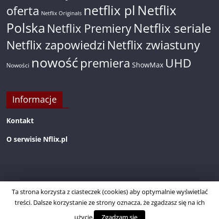
netflix pl
Netflix
oferta
Netflix Originals
Polska
Netflix seriale
Netflix Premiery
Netflix zapowiedzi
Netflix zwiastuny
nowość
premiera
UHD
ShowMax
Nowości
Informacje
Kontakt
O serwisie Nflix.pl
Ta strona korzysta z ciasteczek (cookies) aby optymalnie wyświetlać
treści. Dalsze korzystanie ze strony oznacza, że zgadzasz się na ich
użycie.
Zgadzam się