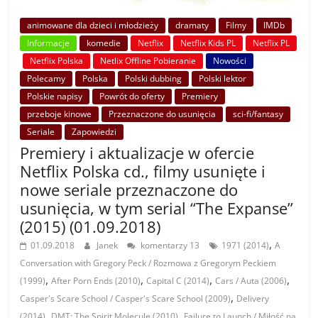
animowane dla dzieci i młodzieży
dramaty
Filmy
IMDb
Informacje
komedie
Netflix
Netflix Kids PL
Netflix PL
Netflix Polska
Netlix Offline Pobieranie
Nowości
Polecamy
Polska
Polski dubbing
Polski lektor
Polskie napisy
Powrót do oferty
Premiery
przeboje kinowe
Przeznaczone do usunięcia
sci-fi/fantasy
Seriale
Zapowiedzi
Premiery i aktualizacje w ofercie
Netflix Polska cd., filmy usunięte i
nowe seriale przeznaczone do
usunięcia, w tym serial “The Expanse”
(2015) (01.09.2018)
,
01.09.2018
Janek
komentarzy 13
1971 (2014)
A
Conversation with Gregory Peck / Rozmowa z Gregorym Peckiem
,
,
,
,
(1999)
After Porn Ends (2010)
Capital C (2014)
Cars / Auta (2006)
,
Casper's Scare School / Casper's Scare School (2009)
Delivery
,
,
(2014)
DMT: The Spirit Molecule (2010)
Failure to Launch / Miłość na