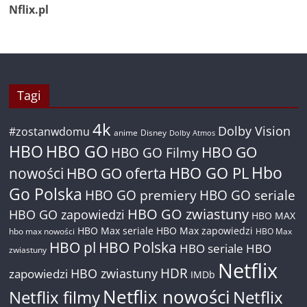
Nflix.pl
Tagi
4k
Dolby Vision
#zostanwdomu
anime
Disney
Dolby Atmos
HBO
HBO GO
HBO GO
HBO GO Filmy
Hbo
nowości
HBO GO oferta
HBO GO PL
Go Polska
HBO GO premiery
HBO GO seriale
HBO GO zwiastuny
HBO GO zapowiedzi
HBO MAX
HBO Max seriale
HBO Max zapowiedzi
hbo max nowości
HBO Max
HBO pl
HBO Polska
HBO seriale
HBO
zwiastuny
Netflix
HDR
HBO zwiastuny
zapowiedzi
IMDb
Netflix nowości
Netflix filmy
Netflix