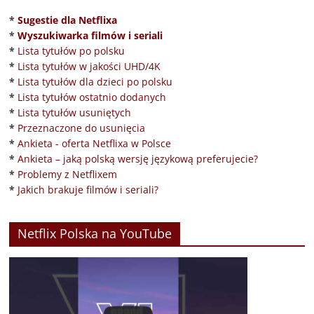
*
Sugestie dla Netflixa
*
Wyszukiwarka filmów i seriali
*
Lista tytułów po polsku
*
Lista tytułów w jakości UHD/4K
*
Lista tytułów dla dzieci po polsku
*
Lista tytułów ostatnio dodanych
*
Lista tytułów usuniętych
*
Przeznaczone do usunięcia
*
Ankieta - oferta Netflixa w Polsce
*
Ankieta – jaką polską wersję językową preferujecie?
*
Problemy z Netflixem
*
Jakich brakuje filmów i seriali?
Netflix Polska na YouTube