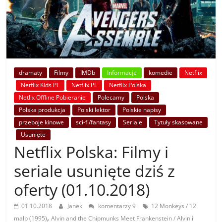
dramaty
Filmy
IMDb
Informacje
komedie
Netflix
Netflix Kids PL
Netflix PL
Netflix Polska
Netlix Offline Pobieranie
Polecamy
Polska
Polska produkcja
Polski lektor
Polskie napisy
przeboje kinowe
sci-fi/fantasy
Seriale
Tytuły skasowane
Usunięte
Netflix Polska: Filmy i
seriale usunięte dziś z
oferty (01.10.2018)
01.10.2018
Janek
komentarzy 9
12 Monkeys / 12
,
małp (1995)
Alvin and the Chipmunks Meet Frankenstein / Alvin i