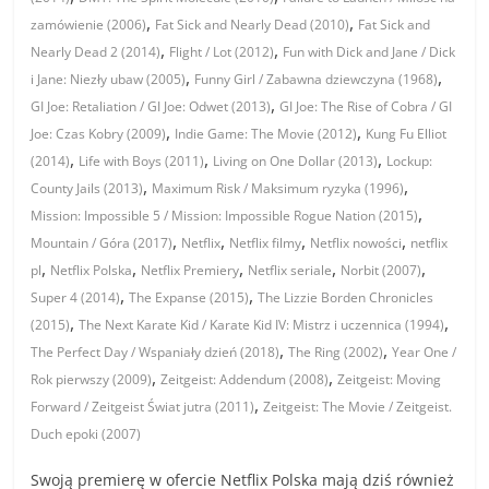
,
,
zamówienie (2006)
Fat Sick and Nearly Dead (2010)
Fat Sick and
,
,
Nearly Dead 2 (2014)
Flight / Lot (2012)
Fun with Dick and Jane / Dick
,
,
i Jane: Niezły ubaw (2005)
Funny Girl / Zabawna dziewczyna (1968)
,
GI Joe: Retaliation / GI Joe: Odwet (2013)
GI Joe: The Rise of Cobra / GI
,
,
Joe: Czas Kobry (2009)
Indie Game: The Movie (2012)
Kung Fu Elliot
,
,
,
(2014)
Life with Boys (2011)
Living on One Dollar (2013)
Lockup:
,
,
County Jails (2013)
Maximum Risk / Maksimum ryzyka (1996)
,
Mission: Impossible 5 / Mission: Impossible Rogue Nation (2015)
,
,
,
,
Mountain / Góra (2017)
Netflix
Netflix filmy
Netflix nowości
netflix
,
,
,
,
,
pl
Netflix Polska
Netflix Premiery
Netflix seriale
Norbit (2007)
,
,
Super 4 (2014)
The Expanse (2015)
The Lizzie Borden Chronicles
,
,
(2015)
The Next Karate Kid / Karate Kid IV: Mistrz i uczennica (1994)
,
,
The Perfect Day / Wspaniały dzień (2018)
The Ring (2002)
Year One /
,
,
Rok pierwszy (2009)
Zeitgeist: Addendum (2008)
Zeitgeist: Moving
,
Forward / Zeitgeist Świat jutra (2011)
Zeitgeist: The Movie / Zeitgeist.
Duch epoki (2007)
Swoją premierę w ofercie Netflix Polska mają dziś również