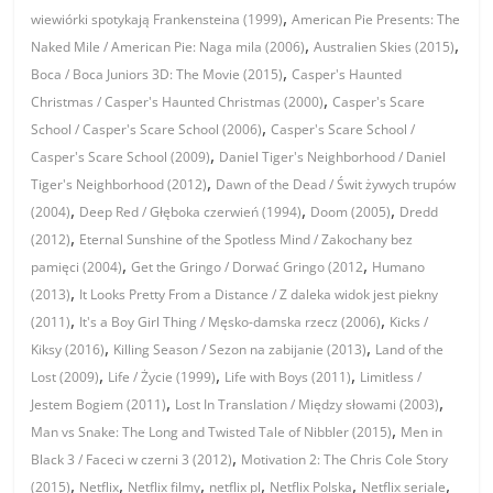
,
wiewiórki spotykają Frankensteina (1999)
American Pie Presents: The
,
,
Naked Mile / American Pie: Naga mila (2006)
Australien Skies (2015)
,
Boca / Boca Juniors 3D: The Movie (2015)
Casper's Haunted
,
Christmas / Casper's Haunted Christmas (2000)
Casper's Scare
,
School / Casper's Scare School (2006)
Casper's Scare School /
,
Casper's Scare School (2009)
Daniel Tiger's Neighborhood / Daniel
,
Tiger's Neighborhood (2012)
Dawn of the Dead / Świt żywych trupów
,
,
,
(2004)
Deep Red / Głęboka czerwień (1994)
Doom (2005)
Dredd
,
(2012)
Eternal Sunshine of the Spotless Mind / Zakochany bez
,
,
pamięci (2004)
Get the Gringo / Dorwać Gringo (2012
Humano
,
(2013)
It Looks Pretty From a Distance / Z daleka widok jest piekny
,
,
(2011)
It's a Boy Girl Thing / Męsko-damska rzecz (2006)
Kicks /
,
,
Kiksy (2016)
Killing Season / Sezon na zabijanie (2013)
Land of the
,
,
,
Lost (2009)
Life / Życie (1999)
Life with Boys (2011)
Limitless /
,
,
Jestem Bogiem (2011)
Lost In Translation / Między słowami (2003)
,
Man vs Snake: The Long and Twisted Tale of Nibbler (2015)
Men in
,
Black 3 / Faceci w czerni 3 (2012)
Motivation 2: The Chris Cole Story
,
,
,
,
,
,
(2015)
Netflix
Netflix filmy
netflix pl
Netflix Polska
Netflix seriale