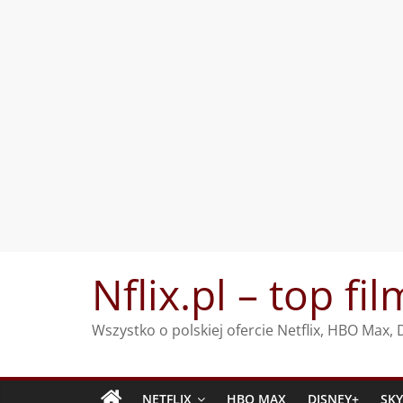
Przejdź
Nflix.pl – top fil
do
treści
Wszystko o polskiej ofercie Netflix, HBO Max
NETFLIX
HBO MAX
DISNEY+
SK