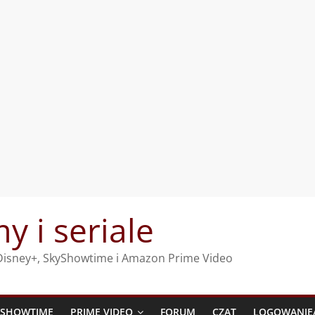
my i seriale
, Disney+, SkyShowtime i Amazon Prime Video
YSHOWTIME
PRIME VIDEO
FORUM
CZAT
LOGOWANIE/