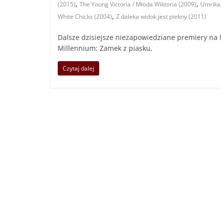
,
,
(2015)
The Young Victoria / Młoda Wiktoria (2009)
Umrika
,
White Chicks (2004)
Z daleka widok jest piekny (2011)
Dalsze dzisiejsze niezapowiedziane premiery na Ne
Millennium: Zamek z piasku,
Czytaj dalej