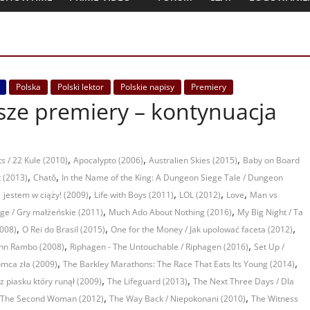
Polska
Polski lektor
Polskie napisy
Premiery
ejsze premiery – kontynuacja
,
,
,
ts / 22 Kule (2010)
Apocalypto (2006)
Australien Skies (2015)
Baby on Board
,
,
 (2013)
Chatô
In the Name of the King: A Dungeon Siege Tale / Dungeon
,
,
,
,
,
jestem w ciąży! (2009)
Life with Boys (2011)
LOL (2012)
Love
Man vs
,
,
ge / Gry małżeńskie (2011)
Much Ado About Nothing (2016)
My Big Night / Ta
,
,
,
2008)
O Rei do Brasil (2015)
One for the Money / Jak upolować faceta (2012)
,
,
ohn Rambo (2008)
Riphagen - The Untouchable / Riphagen (2016)
Set Up /
,
,
mca zła (2009)
The Barkley Marathons: The Race That Eats Its Young (2014)
,
,
z piasku który runął (2009)
The Lifeguard (2013)
The Next Three Days / Dla
,
,
The Second Woman (2012)
The Way Back / Niepokonani (2010)
The Witness