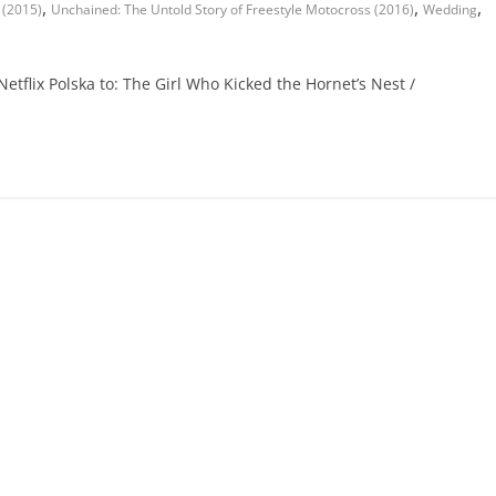
,
,
,
 (2015)
Unchained: The Untold Story of Freestyle Motocross (2016)
Wedding
tflix Polska to: The Girl Who Kicked the Hornet’s Nest /