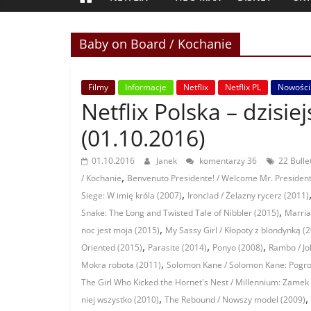
Baby on Board / Kochanie
Filmy
Informacje
Netflix
Netflix PL
Nowości
Netflix Polska – dzisi
(01.10.2016)
01.10.2016
Janek
komentarzy 36
22 Bulle
,
/ Kochanie
Benvenuto Presidente! / Welcome Mr. President
,
Siege: W imię króla (2007)
Ironclad / Żelazny rycerz (2011)
,
Snake: The Long and Twisted Tale of Nibbler (2015)
Marria
,
noc jest moja (2015)
My Sassy Girl / Kłopoty z blondynką (
,
,
,
Oriented (2015)
Parasite (2014)
Ponyo (2008)
Rambo / J
,
Mokra robota (2011)
Solomon Kane / Solomon Kane: Pogro
The Girl Who Kicked the Hornet's Nest / Millennium: Zamek 
,
,
niej wszystko (2010)
The Rebound / Nowszy model (2009)