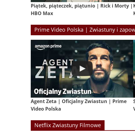
Piątek, piąteczek, piątunio | Rick i Morty |
HBO Max
Prime Video Polska | Zwiastuny i zapow
Agent Zeta | Oficjalny Zwiastun | Prime
Video Polska
Netflix Zwiastuny Filmowe