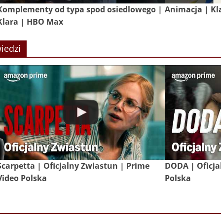
Komplementy od typa spod osiedlowego |
Animacja | Kl
Klara | HBO Max
iedzi
Scarpetta | Oficjalny Zwiastun | Prime
DODA | Oficja
Video Polska
Polska