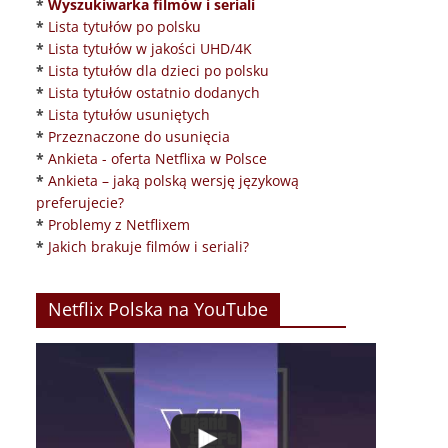
*
Wyszukiwarka filmów i seriali
*
Lista tytułów po polsku
*
Lista tytułów w jakości UHD/4K
*
Lista tytułów dla dzieci po polsku
*
Lista tytułów ostatnio dodanych
*
Lista tytułów usuniętych
*
Przeznaczone do usunięcia
*
Ankieta - oferta Netflixa w Polsce
*
Ankieta – jaką polską wersję językową
preferujecie?
*
Problemy z Netflixem
*
Jakich brakuje filmów i seriali?
Netflix Polska na YouTube