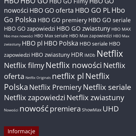
HBO
HBO GO
HBO GO
HBO GO Filmy
Hbo
nowości
HBO GO oferta
HBO GO PL
Go Polska
HBO GO premiery
HBO GO seriale
HBO GO zwiastuny
HBO GO zapowiedzi
HBO MAX
HBO Max seriale
HBO Max zapowiedzi
hbo max nowości
HBO Max
HBO pl
HBO Polska
HBO seriale
HBO
zwiastuny
Netflix
HDR
HBO zwiastuny
zapowiedzi
IMDb
Netflix nowości
Netflix filmy
Netflix
netflix pl
Netflix
oferta
Netflix Originals
Polska
Netflix seriale
Netflix Premiery
Netflix zapowiedzi
Netflix zwiastuny
nowość
premiera
UHD
ShowMax
Nowości
Informacje