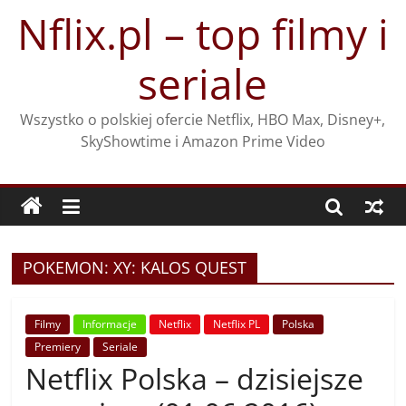
Przejdź
Nflix.pl – top filmy i
do
treści
seriale
Wszystko o polskiej ofercie Netflix, HBO Max, Disney+,
SkyShowtime i Amazon Prime Video
POKEMON: XY: KALOS QUEST
Filmy
Informacje
Netflix
Netflix PL
Polska
Premiery
Seriale
Netflix Polska – dzisiejsze