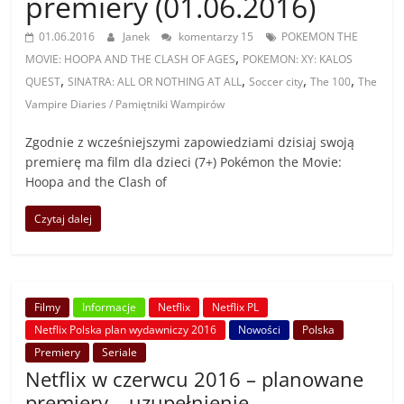
premiery (01.06.2016)
01.06.2016
Janek
komentarzy 15
POKEMON THE
,
MOVIE: HOOPA AND THE CLASH OF AGES
POKEMON: XY: KALOS
,
,
,
,
QUEST
SINATRA: ALL OR NOTHING AT ALL
Soccer city
The 100
The
Vampire Diaries / Pamiętniki Wampirów
Zgodnie z wcześniejszymi zapowiedziami dzisiaj swoją
premierę ma film dla dzieci (7+) Pokémon the Movie:
Hoopa and the Clash of
Czytaj dalej
Filmy
Informacje
Netflix
Netflix PL
Netflix Polska plan wydawniczy 2016
Nowości
Polska
Premiery
Seriale
Netflix w czerwcu 2016 – planowane
premiery – uzupełnienie