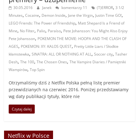
,
30.05.2016
Janek
komentarzy 11
(T)ERROR
3 1/2
,
,
,
,
,
Minutes
Cocaine
Demon Inside
Jane the Virgin
Justin Time GO!
,
LEGO Friends: The Power of Friendship
Matt Shepard Is a Friend of
,
,
,
,
Mine
No Filter
Palio
Paraíso
Pete Johansson: You Might Also Enjoy
,
Pete Johansson
POKEMON THE MOVIE: HOOPA AND THE CLASH OF
,
,
AGES
POKEMON: XY: KALOS QUEST
Pretty Little Liars / Słodkie
,
,
,
kłamstewka
SINATRA: ALL OR NOTHING AT ALL
Soccer city
Tasher
,
,
,
Desh
The 100
The Chosen Ones
The Vampire Diaries / Pamiętniki
,
Wampirów
Top Spin
Otrzymaliśmy dziś z Netflix Polska pełną listę premier
przewidzianych na czerwiec 2016. Poniżej przedstawiamy
wg daty publikacji tytuły, które nie
Czytaj dalej
Netflix w Polsce