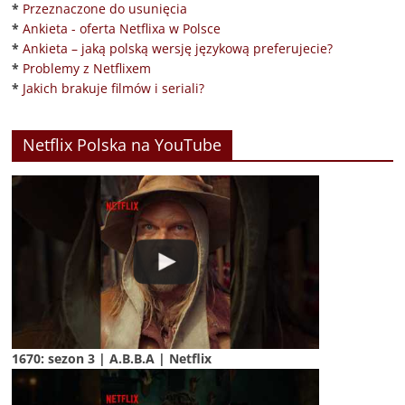
*
Przeznaczone do usunięcia
*
Ankieta - oferta Netflixa w Polsce
*
Ankieta – jaką polską wersję językową preferujecie?
*
Problemy z Netflixem
*
Jakich brakuje filmów i seriali?
Netflix Polska na YouTube
1670: sezon 3 | A.B.B.A | Netflix