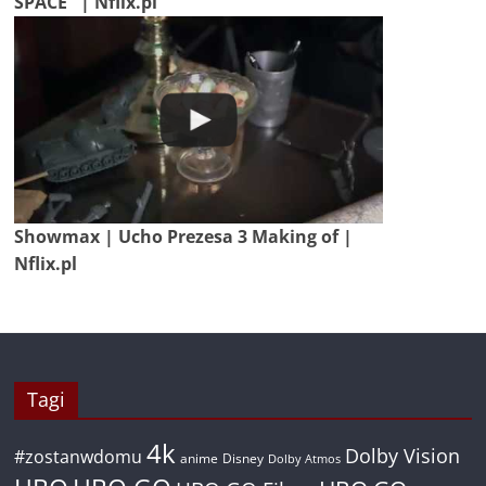
SPACE" | Nflix.pl
Showmax | Ucho Prezesa 3 Making of |
Nflix.pl
Tagi
4k
Dolby Vision
#zostanwdomu
anime
Disney
Dolby Atmos