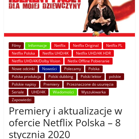
Filmy
Informacje
Netflix
Netflix Original
Netflix PL
Netflix Polska
Netflix UHD/4K
Netflix UHD/4K HDR
Netflix UHD/4K/Dolby Vision
Netlix Offline Pobieranie
Nowe odcinki
Nowości
Polecamy
Polska
Polska produkcja
Polski dubbing
Polski lektor
polskie
Polskie napisy
Premiery
Przeznaczone do usunięcia
Seriale
UHD/4K
Wiadomości
Wyszukiwarka
Zapowiedzi
Premiery i aktualizacje w
ofercie Netflix Polska – 8
stycznia 2020