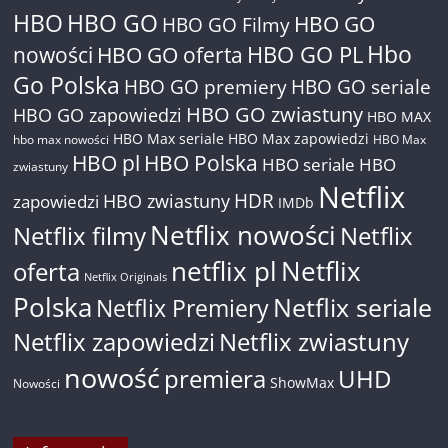
HBO
HBO GO
HBO GO
HBO GO Filmy
Hbo
nowości
HBO GO oferta
HBO GO PL
Go Polska
HBO GO premiery
HBO GO seriale
HBO GO zwiastuny
HBO GO zapowiedzi
HBO MAX
HBO Max seriale
HBO Max zapowiedzi
hbo max nowości
HBO Max
HBO pl
HBO Polska
HBO seriale
HBO
zwiastuny
Netflix
HDR
HBO zwiastuny
zapowiedzi
IMDb
Netflix nowości
Netflix filmy
Netflix
netflix pl
Netflix
oferta
Netflix Originals
Polska
Netflix seriale
Netflix Premiery
Netflix zapowiedzi
Netflix zwiastuny
nowość
premiera
UHD
ShowMax
Nowości