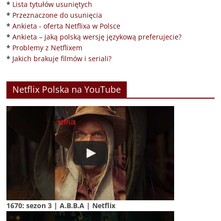
*
Lista tytułów usuniętych
*
Przeznaczone do usunięcia
*
Ankieta - oferta Netflixa w Polsce
*
Ankieta – jaką polską wersję językową preferujecie?
*
Problemy z Netflixem
*
Jakich brakuje filmów i seriali?
Netflix Polska na YouTube
1670: sezon 3 | A.B.B.A | Netflix