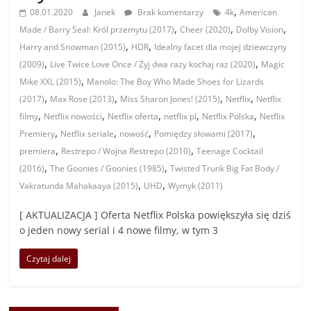
,
08.01.2020
Janek
Brak komentarzy
4k
American
,
,
,
Made / Barry Seal: Król przemytu (2017)
Cheer (2020)
Dolby Vision
,
,
Harry and Snowman (2015)
HDR
Idealny facet dla mojej dziewczyny
,
,
(2009)
Live Twice Love Once / Żyj dwa razy kochaj raz (2020)
Magic
,
Mike XXL (2015)
Manolo: The Boy Who Made Shoes for Lizards
,
,
,
,
(2017)
Max Rose (2013)
Miss Sharon Jones! (2015)
Netflix
Netflix
,
,
,
,
,
filmy
Netflix nowości
Netflix oferta
netflix pl
Netflix Polska
Netflix
,
,
,
,
Premiery
Netflix seriale
nowość
Pomiędzy słowami (2017)
,
,
premiera
Restrepo / Wojna Restrepo (2010)
Teenage Cocktail
,
,
(2016)
The Goonies / Goonies (1985)
Twisted Trunk Big Fat Body /
,
,
Vakratunda Mahakaaya (2015)
UHD
Wymyk (2011)
[ AKTUALIZACJA ] Oferta Netflix Polska powiększyła się dziś
o jeden nowy serial i 4 nowe filmy, w tym 3
Czytaj dalej