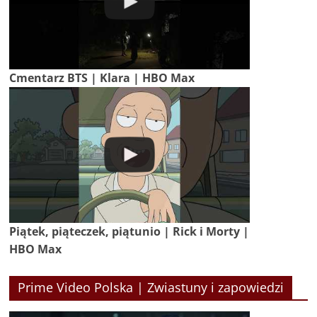
Cmentarz BTS | Klara | HBO Max
Piątek, piąteczek, piątunio | Rick i Morty |
HBO Max
Prime Video Polska | Zwiastuny i zapowiedzi