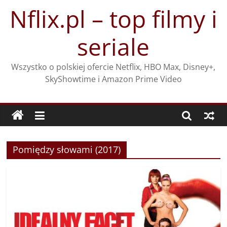
Przejdź
Nflix.pl – top filmy i
do
treści
seriale
Wszystko o polskiej ofercie Netflix, HBO Max, Disney+,
SkyShowtime i Amazon Prime Video
Pomiędzy słowami (2017)