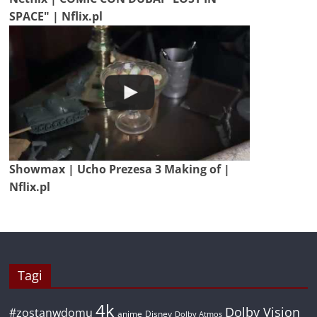
SPACE" | Nflix.pl
Showmax | Ucho Prezesa 3 Making of |
Nflix.pl
Tagi
4k
Dolby Vision
#zostanwdomu
anime
Disney
Dolby Atmos