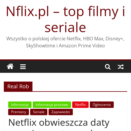
Przejdź
Nflix.pl – top filmy i
do
treści
seriale
Wszystko o polskiej ofercie Netflix, HBO Max, Disney+,
SkyShowtime i Amazon Prime Video
Real Rob
Informacje
Informacje prasowe
Netflix
Ogłoszenia
Premiery
Seriale
Zapowiedzi
Netflix obwieszcza daty