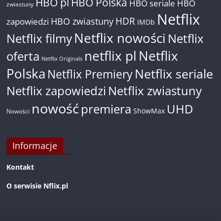
HBO pl
HBO Polska
HBO seriale
HBO
zwiastuny
Netflix
HDR
HBO zwiastuny
zapowiedzi
IMDb
Netflix nowości
Netflix filmy
Netflix
netflix pl
Netflix
oferta
Netflix Originals
Polska
Netflix seriale
Netflix Premiery
Netflix zapowiedzi
Netflix zwiastuny
nowość
premiera
UHD
ShowMax
Nowości
Informacje
Kontakt
O serwisie Nflix.pl