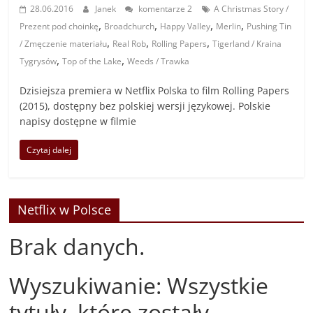
28.06.2016
Janek
komentarze 2
A Christmas Story /
,
,
,
,
Prezent pod choinkę
Broadchurch
Happy Valley
Merlin
Pushing Tin
,
,
,
/ Zmęczenie materiału
Real Rob
Rolling Papers
Tigerland / Kraina
,
,
Tygrysów
Top of the Lake
Weeds / Trawka
Dzisiejsza premiera w Netflix Polska to film Rolling Papers
(2015), dostępny bez polskiej wersji językowej. Polskie
napisy dostępne w filmie
Czytaj dalej
Netflix w Polsce
Brak danych.
Wyszukiwanie: Wszystkie
tytuły, które zostały