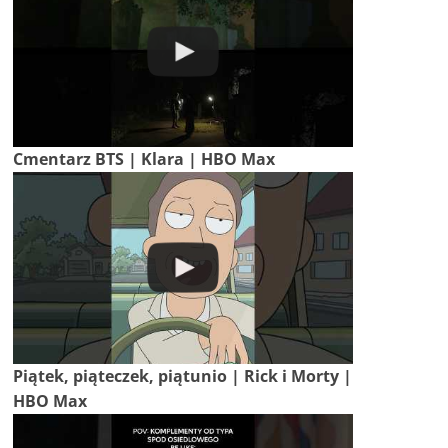
Cmentarz BTS | Klara | HBO Max
Piątek, piąteczek, piątunio | Rick i Morty |
HBO Max