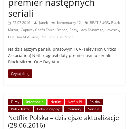
premier następnych
seriali
,
27.07.2016
Janek
komentarzy 12
BEAT BUGS
Black
,
,
,
,
,
,
Mirror
Captive
Chef’s Table: France
Easy
Lady Dynamite
Lovesick
,
,
One Day At A Time
Real Rob
The Ranch
Na dzisiejszym panelu prasowym TCA (Television Critics
Association) Netflix ogłosił daty premier ośmiu seriali:
Black Mirror, One Day At A
Czytaj dalej
Filmy
Informacje
Netflix
Netflix PL
Polska
Polski lektor
Polskie napisy
Premiery
Seriale
Netflix Polska – dzisiejsze aktualizacje
(28.06.2016)