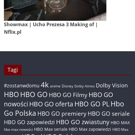
Showmax | Ucho Prezesa 3 Making of |
Nflix.pl
Tagi
4k
Dolby Vision
#zostanwdomu
anime
Disney
Dolby Atmos
HBO
HBO GO
HBO GO
HBO GO Filmy
Hbo
nowości
HBO GO oferta
HBO GO PL
Go Polska
HBO GO premiery
HBO GO seriale
HBO GO zwiastuny
HBO GO zapowiedzi
HBO MAX
HBO Max seriale
HBO Max zapowiedzi
hbo max nowości
HBO Max