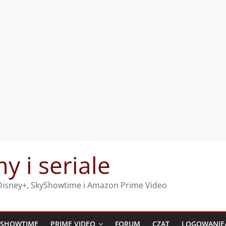
my i seriale
, Disney+, SkyShowtime i Amazon Prime Video
YSHOWTIME
PRIME VIDEO
FORUM
CZAT
LOGOWANIE/