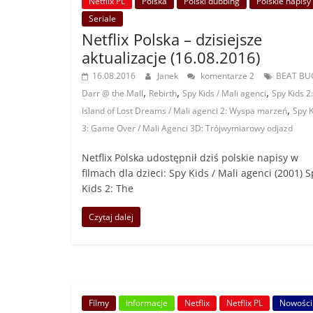
Netflix PL
Polska
Polski dubbing
Polskie napisy
Seriale
Netflix Polska – dzisiejsze
aktualizacje (16.08.2016)
16.08.2016
Janek
komentarze 2
BEAT BU
,
,
,
Darr @ the Mall
Rebirth
Spy Kids / Mali agenci
Spy Kids 2
,
Island of Lost Dreams / Mali agenci 2: Wyspa marzeń
Spy K
3: Game Over / Mali Agenci 3D: Trójwymiarowy odjazd
Netflix Polska udostępnił dziś polskie napisy w
filmach dla dzieci: Spy Kids / Mali agenci (2001) 
Kids 2: The
Czytaj dalej
Filmy
Informacje
Netflix
Netflix PL
Nowości