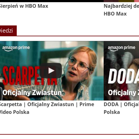
Sierpień w HBO Max
Najbardziej de
HBO Max
iedzi
Scarpetta | Oficjalny Zwiastun | Prime
DODA | Oficja
Video Polska
Polska