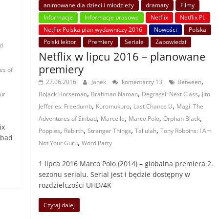
animowane dla dzieci i młodzieży
dramaty
Filmy
Informacje
Informacje prasowe
Netflix
Netflix PL
Netflix Polska plan wydawniczy 2016
Nowości
Polska
Polski lektor
Premiery
Seriale
Zapowiedzi
d
Netflix w lipcu 2016 – planowane
premiery
es of
,
27.06.2016
Janek
komentarzy 13
Between
,
,
,
ur
BoJack Horseman
Brahman Naman
Degrassi: Next Class
Jim
,
,
,
Jefferies: Freedumb
Kuromukuro
Last Chance U
Magi: The
,
,
,
,
Adventures of Sinbad
Marcella
Marco Polo
Orphan Black
ix
,
,
,
,
Popples
Rebirth
Stranger Things
Tallulah
Tony Robbins: I Am
nbad
,
Not Your Guru
Word Party
1 lipca 2016 Marco Polo (2014) – globalna premiera 2.
sezonu serialu. Serial jest i będzie dostępny w
rozdzielczości UHD/4K
Czytaj dalej