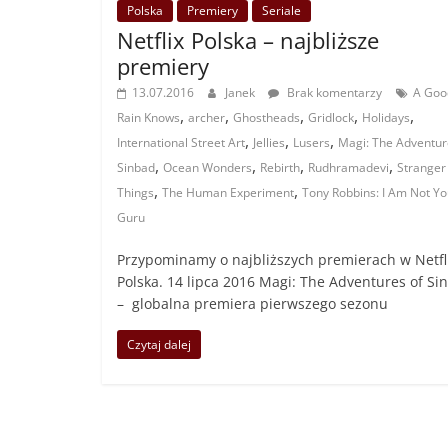
Polska
Premiery
Seriale
Netflix Polska – najbliższe
premiery
13.07.2016
Janek
Brak komentarzy
A Goo
,
,
,
,
,
Rain Knows
archer
Ghostheads
Gridlock
Holidays
,
,
,
International Street Art
Jellies
Lusers
Magi: The Adventur
,
,
,
,
Sinbad
Ocean Wonders
Rebirth
Rudhramadevi
Stranger
,
,
Things
The Human Experiment
Tony Robbins: I Am Not Yo
Guru
Przypominamy o najbliższych premierach w Netfl
Polska. 14 lipca 2016 Magi: The Adventures of Si
– globalna premiera pierwszego sezonu
Czytaj dalej