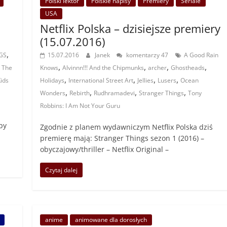
Polski lektor
Polskie napisy
Premiery
Seriale
USA
Netflix Polska – dzisiejsze premiery
(15.07.2016)
,
GS
15.07.2016
Janek
komentarzy 47
A Good Rain
,
,
,
,
: The
Knows
Alvinnn!!! And the Chipmunks
archer
Ghostheads
,
,
,
,
ids
Holidays
International Street Art
Jellies
Lusers
Ocean
,
,
,
,
Wonders
Rebirth
Rudhramadevi
Stranger Things
Tony
Robbins: I Am Not Your Guru
Spy
Zgodnie z planem wydawniczym Netflix Polska dziś
premierę mają: Stranger Things sezon 1 (2016) –
obyczajowy/thriller – Netflix Original –
Czytaj dalej
anime
animowane dla dorosłych