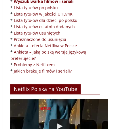
*
Wyszukiwarka filmów i seriali
*
Lista tytułów po polsku
*
Lista tytułów w jakości UHD/4K
*
Lista tytułów dla dzieci po polsku
*
Lista tytułów ostatnio dodanych
*
Lista tytułów usuniętych
*
Przeznaczone do usunięcia
*
Ankieta - oferta Netflixa w Polsce
*
Ankieta – jaką polską wersję językową
preferujecie?
*
Problemy z Netflixem
*
Jakich brakuje filmów i seriali?
Netflix Polska na YouTube