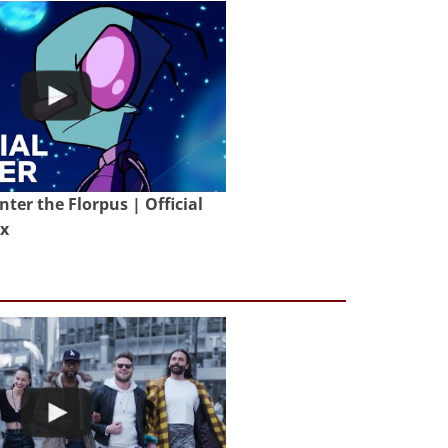
nter the Florpus | Official
ix