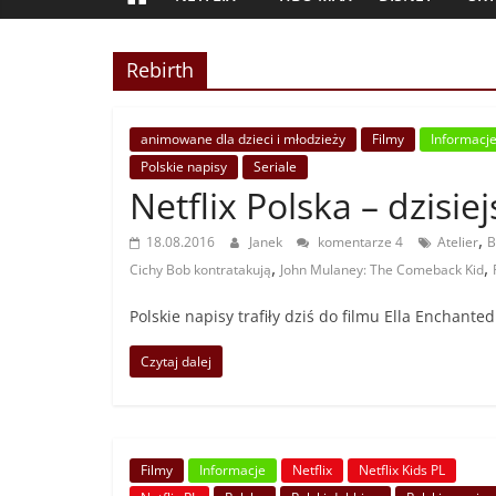
Rebirth
animowane dla dzieci i młodzieży
Filmy
Informacj
Polskie napisy
Seriale
Netflix Polska – dzisie
,
18.08.2016
Janek
komentarze 4
Atelier
B
,
,
Cichy Bob kontratakują
John Mulaney: The Comeback Kid
Polskie napisy trafiły dziś do filmu Ella Enchanted 
Czytaj dalej
Filmy
Informacje
Netflix
Netflix Kids PL