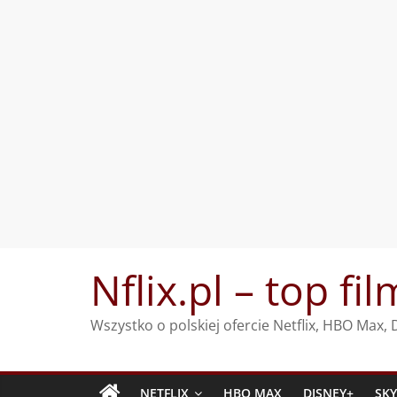
Przejdź
Nflix.pl – top fil
do
treści
Wszystko o polskiej ofercie Netflix, HBO Max
NETFLIX
HBO MAX
DISNEY+
SK