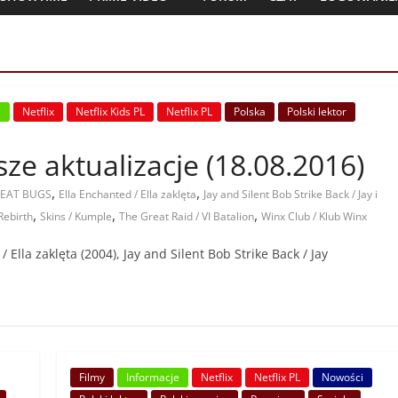
e
Netflix
Netflix Kids PL
Netflix PL
Polska
Polski lektor
jsze aktualizacje (18.08.2016)
,
,
EAT BUGS
Ella Enchanted / Ella zaklęta
Jay and Silent Bob Strike Back / Jay i
,
,
,
Rebirth
Skins / Kumple
The Great Raid / VI Batalion
Winx Club / Klub Winx
/ Ella zaklęta (2004), Jay and Silent Bob Strike Back / Jay
Filmy
Informacje
Netflix
Netflix PL
Nowości