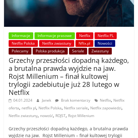
Informacje
Informacje prasowe
Netflix
Netflix PL
Netflix Polska
Netflix zwiastuny
Nflix.pl
Nowości
Polecamy
Polska produkcja
Seriale
Zwiastuny
Grzechy przeszłości dopadną każdego,
a brutalna prawda wyjdzie na jaw.
Rojst Millenium – finał kultowej
trylogii zadebiutuje już 28 lutego w
Netflix
,
04.01.2024
Janek
Brak komentarzy
Netflix
Netflix
,
,
,
,
,
oferta
netflix pl
Netflix Polska
Netflix seriale
Netflix zapowiedzi
,
,
,
Netflix zwiastuny
nowość
ROJST
Rojst Millenium
Grzechy przeszłości dopadną każdego, a brutalna prawda
wyjdzie na jaw. Rojst Millenium – finał kultowej trylogii