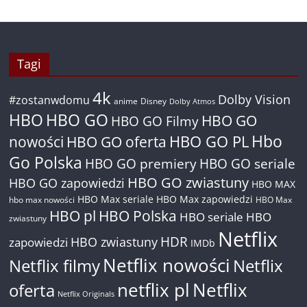
Tagi
4k
Dolby Vision
#zostanwdomu
anime
Disney
Dolby Atmos
HBO
HBO GO
HBO GO
HBO GO Filmy
Hbo
nowości
HBO GO oferta
HBO GO PL
Go Polska
HBO GO premiery
HBO GO seriale
HBO GO zwiastuny
HBO GO zapowiedzi
HBO MAX
HBO Max seriale
HBO Max zapowiedzi
hbo max nowości
HBO Max
HBO pl
HBO Polska
HBO seriale
HBO
zwiastuny
Netflix
HDR
HBO zwiastuny
zapowiedzi
IMDb
Netflix nowości
Netflix filmy
Netflix
netflix pl
Netflix
oferta
Netflix Originals