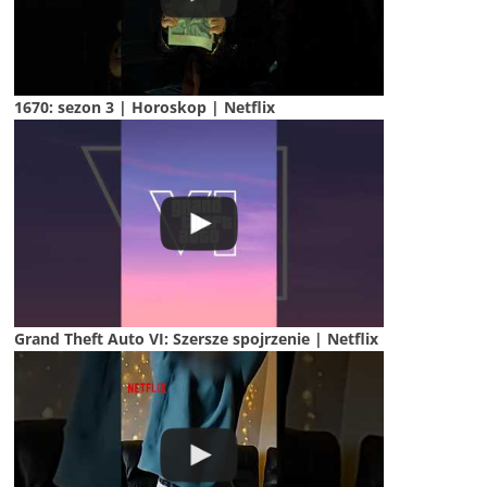
1670: sezon 3 | Horoskop | Netflix
Grand Theft Auto VI: Szersze spojrzenie | Netflix