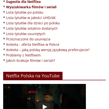
*
Sugestie dla Netflixa
*
Wyszukiwarka filmów i seriali
*
Lista tytułów po polsku
*
Lista tytułów w jakości UHD/4K
*
Lista tytułów dla dzieci po polsku
*
Lista tytułów ostatnio dodanych
*
Lista tytułów usuniętych
*
Przeznaczone do usunięcia
*
Ankieta - oferta Netflixa w Polsce
*
Ankieta – jaką polską wersję językową preferujecie?
*
Problemy z Netflixem
*
Jakich brakuje filmów i seriali?
Netflix Polska na YouTube