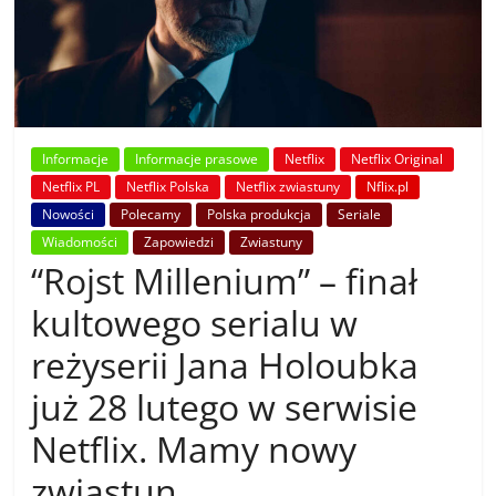
Informacje
Informacje prasowe
Netflix
Netflix Original
Netflix PL
Netflix Polska
Netflix zwiastuny
Nflix.pl
Nowości
Polecamy
Polska produkcja
Seriale
Wiadomości
Zapowiedzi
Zwiastuny
“Rojst Millenium” – finał
kultowego serialu w
reżyserii Jana Holoubka
już 28 lutego w serwisie
Netflix. Mamy nowy
zwiastun