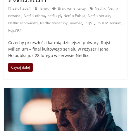
,
29.01.2024
Janek
Brak komentarzy
Netflix
Netflix
,
,
,
,
,
nowości
Netflix oferta
netflix pl
Netflix Polska
Netflix seriale
,
,
,
,
,
Netflix zapowiedzi
Netflix zwiastuny
nowość
ROJST
Rojst Millenium
Rojst'97
Grzechy przeszłości karmią dzisiejsze potwory. Rojst
Millenium – finał kultowego serialu w reżyserii Jana
Holoubka już 28 lutego w serwisie Netflix.
Czytaj dalej