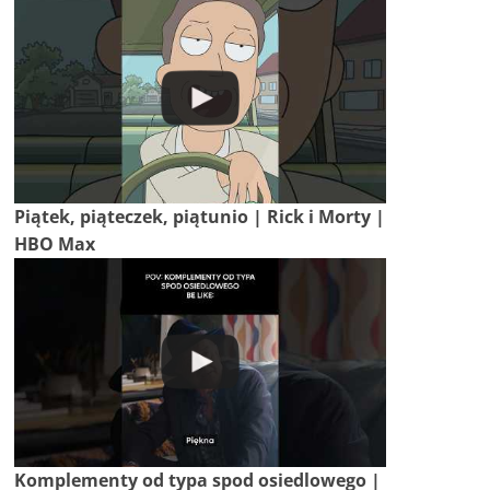
Piątek, piąteczek, piątunio | Rick i Morty |
HBO Max
Komplementy od typa spod osiedlowego |