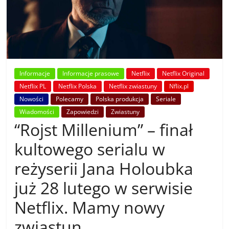
Informacje
Informacje prasowe
Netflix
Netflix Original
Netflix PL
Netflix Polska
Netflix zwiastuny
Nflix.pl
Nowości
Polecamy
Polska produkcja
Seriale
Wiadomości
Zapowiedzi
Zwiastuny
“Rojst Millenium” – finał
kultowego serialu w
reżyserii Jana Holoubka
już 28 lutego w serwisie
Netflix. Mamy nowy
zwiastun