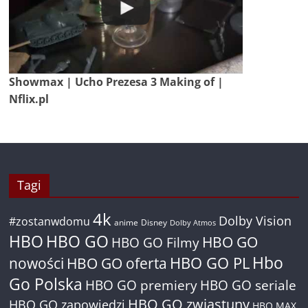
Showmax | Ucho Prezesa 3 Making of |
Nflix.pl
Tagi
4k
Dolby Vision
#zostanwdomu
anime
Disney
Dolby Atmos
HBO
HBO GO
HBO GO
HBO GO Filmy
Hbo
nowości
HBO GO oferta
HBO GO PL
Go Polska
HBO GO premiery
HBO GO seriale
HBO GO zwiastuny
HBO GO zapowiedzi
HBO MAX