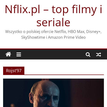
Przejdź
Nflix.pl – top filmy i
do
treści
seriale
Wszystko o polskiej ofercie Netflix, HBO Max, Disney+,
SkyShowtime i Amazon Prime Video
Rojst’97