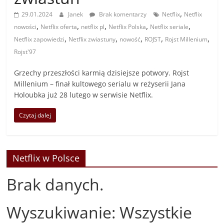
,
29.01.2024
Janek
Brak komentarzy
Netflix
Netflix
,
,
,
,
,
nowości
Netflix oferta
netflix pl
Netflix Polska
Netflix seriale
,
,
,
,
,
Netflix zapowiedzi
Netflix zwiastuny
nowość
ROJST
Rojst Millenium
Rojst'97
Grzechy przeszłości karmią dzisiejsze potwory. Rojst
Millenium – finał kultowego serialu w reżyserii Jana
Holoubka już 28 lutego w serwisie Netflix.
Czytaj dalej
Netflix w Polsce
Brak danych.
Wyszukiwanie: Wszystkie