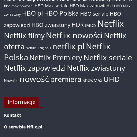
HBO Max seriale
HBO Max zapowiedzi
hbo max nowości
HBO Max
HBO pl
HBO Polska
HBO seriale
HBO
zwiastuny
Netflix
HDR
HBO zwiastuny
zapowiedzi
IMDb
Netflix nowości
Netflix filmy
Netflix
netflix pl
Netflix
oferta
Netflix Originals
Polska
Netflix seriale
Netflix Premiery
Netflix zapowiedzi
Netflix zwiastuny
nowość
premiera
UHD
ShowMax
Nowości
Informacje
Kontakt
O serwisie Nflix.pl