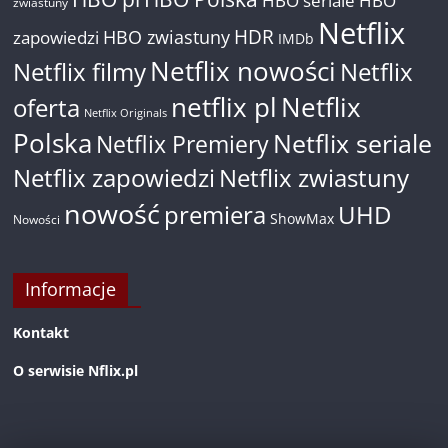
HBO seriale
HBO
zwiastuny
Netflix
HDR
HBO zwiastuny
zapowiedzi
IMDb
Netflix nowości
Netflix filmy
Netflix
netflix pl
Netflix
oferta
Netflix Originals
Polska
Netflix seriale
Netflix Premiery
Netflix zapowiedzi
Netflix zwiastuny
nowość
premiera
UHD
ShowMax
Nowości
Informacje
Kontakt
O serwisie Nflix.pl