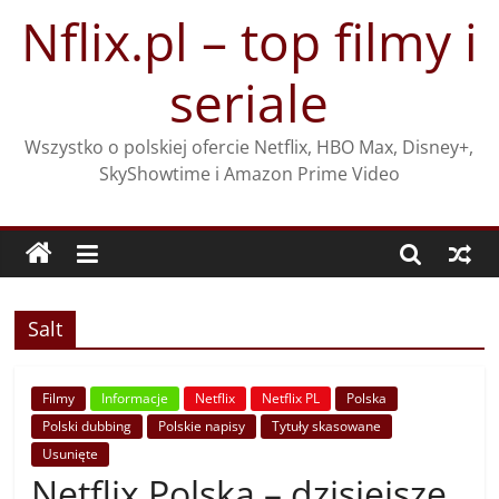
Przejdź
Nflix.pl – top filmy i
do
treści
seriale
Wszystko o polskiej ofercie Netflix, HBO Max, Disney+,
SkyShowtime i Amazon Prime Video
Salt
Filmy
Informacje
Netflix
Netflix PL
Polska
Polski dubbing
Polskie napisy
Tytuły skasowane
Usunięte
Netflix Polska – dzisiejsze