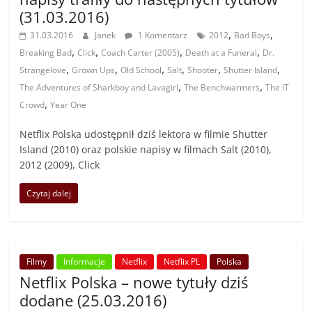
(31.03.2016)
,
,
31.03.2016
Janek
1 Komentarz
2012
Bad Boys
,
,
,
,
Breaking Bad
Click
Coach Carter (2005)
Death at a Funeral
Dr.
,
,
,
,
,
,
Strangelove
Grown Ups
Old School
Salt
Shooter
Shutter Island
,
,
The Adventures of Sharkboy and Lavagirl
The Benchwarmers
The IT
,
Crowd
Year One
Netflix Polska udostępnił dziś lektora w filmie Shutter
Island (2010) oraz polskie napisy w filmach Salt (2010),
2012 (2009), Click
Czytaj dalej
Filmy
Informacje
Netflix
Netflix PL
Polska
Netflix Polska – nowe tytuły dziś
dodane (25.03.2016)