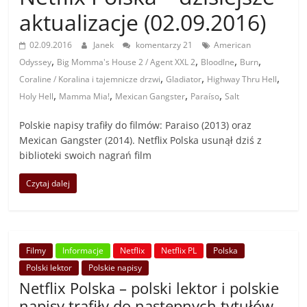
aktualizacje (02.09.2016)
02.09.2016
Janek
komentarzy 21
American
,
,
,
,
Odyssey
Big Momma's House 2 / Agent XXL 2
Bloodlne
Burn
,
,
,
Coraline / Koralina i tajemnicze drzwi
Gladiator
Highway Thru Hell
,
,
,
,
Holy Hell
Mamma Mia!
Mexican Gangster
Paraíso
Salt
Polskie napisy trafiły do filmów: Paraiso (2013) oraz
Mexican Gangster (2014). Netflix Polska usunął dziś z
biblioteki swoich nagrań film
Czytaj dalej
Filmy
Informacje
Netflix
Netflix PL
Polska
Polski lektor
Polskie napisy
Netflix Polska – polski lektor i polskie
napisy trafiły do następnych tytułów