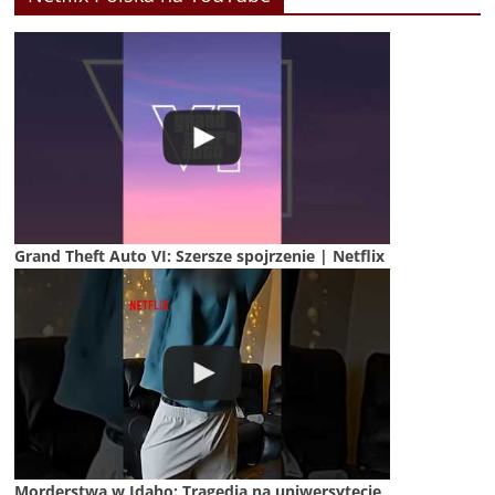
Grand Theft Auto VI: Szersze spojrzenie | Netflix
Morderstwa w Idaho: Tragedia na uniwersytecie