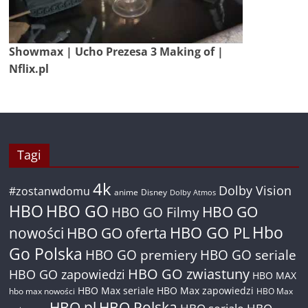
Showmax | Ucho Prezesa 3 Making of |
Nflix.pl
Tagi
4k
Dolby Vision
#zostanwdomu
anime
Disney
Dolby Atmos
HBO
HBO GO
HBO GO
HBO GO Filmy
Hbo
nowości
HBO GO oferta
HBO GO PL
Go Polska
HBO GO premiery
HBO GO seriale
HBO GO zwiastuny
HBO GO zapowiedzi
HBO MAX
HBO Max seriale
HBO Max zapowiedzi
hbo max nowości
HBO Max
HBO pl
HBO Polska