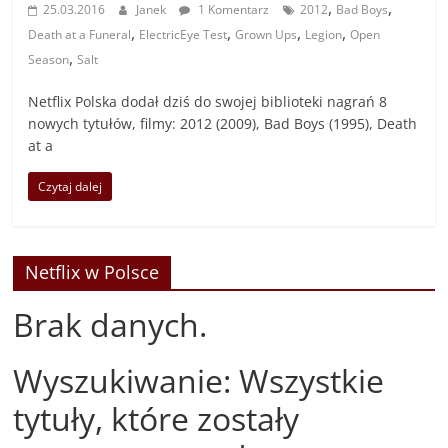
,
,
25.03.2016
Janek
1 Komentarz
2012
Bad Boys
,
,
,
,
Death at a Funeral
ElectricEye Test
Grown Ups
Legion
Open
,
Season
Salt
Netflix Polska dodał dziś do swojej biblioteki nagrań 8
nowych tytułów, filmy: 2012 (2009), Bad Boys (1995), Death
at a
Czytaj dalej
Netflix w Polsce
Brak danych.
Wyszukiwanie: Wszystkie
tytuły, które zostały