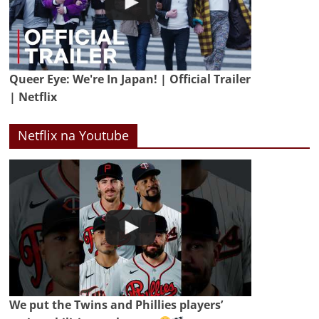
Queer Eye: We're In Japan! | Official Trailer
| Netflix
Netflix na Youtube
We put the Twins and Phillies players’