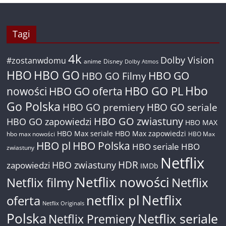
Tagi
4k
Dolby Vision
#zostanwdomu
anime
Disney
Dolby Atmos
HBO
HBO GO
HBO GO
HBO GO Filmy
Hbo
nowości
HBO GO oferta
HBO GO PL
Go Polska
HBO GO premiery
HBO GO seriale
HBO GO zwiastuny
HBO GO zapowiedzi
HBO MAX
HBO Max seriale
HBO Max zapowiedzi
hbo max nowości
HBO Max
HBO pl
HBO Polska
HBO seriale
HBO
zwiastuny
Netflix
HDR
HBO zwiastuny
zapowiedzi
IMDb
Netflix nowości
Netflix filmy
Netflix
netflix pl
Netflix
oferta
Netflix Originals
Polska
Netflix seriale
Netflix Premiery