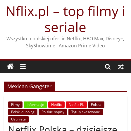
Przejdź
Nflix.pl – top filmy i
do
treści
seriale
Wszystko o polskiej ofercie Netflix, HBO Max, Disney+,
SkyShowtime i Amazon Prime Video
Mexican Gangster
Filmy
Informacje
Netflix
Netflix PL
Polska
Polski dubbing
Polskie napisy
Tytuły skasowane
Usunięte
Netflix Polska – dzisiejsze