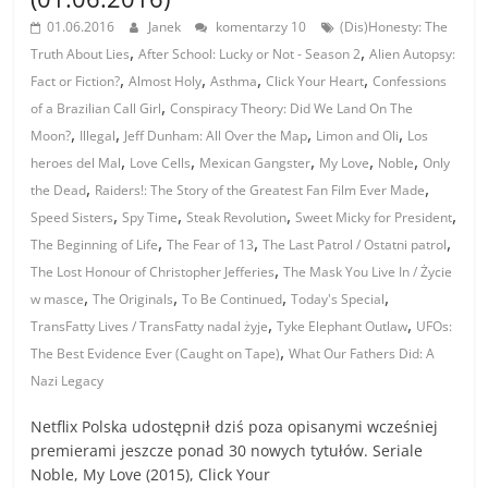
01.06.2016
Janek
komentarzy 10
(Dis)Honesty: The
,
,
Truth About Lies
After School: Lucky or Not - Season 2
Alien Autopsy:
,
,
,
,
Fact or Fiction?
Almost Holy
Asthma
Click Your Heart
Confessions
,
of a Brazilian Call Girl
Conspiracy Theory: Did We Land On The
,
,
,
,
Moon?
Illegal
Jeff Dunham: All Over the Map
Limon and Oli
Los
,
,
,
,
,
heroes del Mal
Love Cells
Mexican Gangster
My Love
Noble
Only
,
,
the Dead
Raiders!: The Story of the Greatest Fan Film Ever Made
,
,
,
,
Speed Sisters
Spy Time
Steak Revolution
Sweet Micky for President
,
,
,
The Beginning of Life
The Fear of 13
The Last Patrol / Ostatni patrol
,
The Lost Honour of Christopher Jefferies
The Mask You Live In / Życie
,
,
,
,
w masce
The Originals
To Be Continued
Today's Special
,
,
TransFatty Lives / TransFatty nadal żyje
Tyke Elephant Outlaw
UFOs:
,
The Best Evidence Ever (Caught on Tape)
What Our Fathers Did: A
Nazi Legacy
Netflix Polska udostępnił dziś poza opisanymi wcześniej
premierami jeszcze ponad 30 nowych tytułów. Seriale
Noble, My Love (2015), Click Your