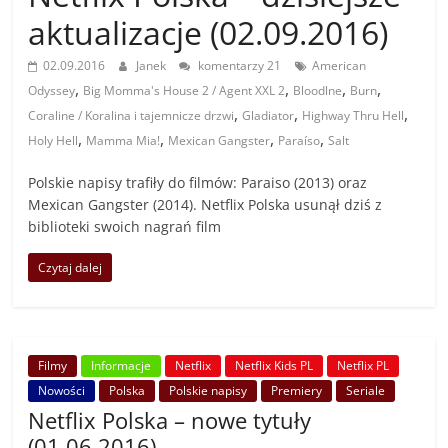
aktualizacje (02.09.2016)
02.09.2016
Janek
komentarzy 21
American
,
,
,
,
Odyssey
Big Momma's House 2 / Agent XXL 2
Bloodlne
Burn
,
,
,
Coraline / Koralina i tajemnicze drzwi
Gladiator
Highway Thru Hell
,
,
,
,
Holy Hell
Mamma Mia!
Mexican Gangster
Paraíso
Salt
Polskie napisy trafiły do filmów: Paraiso (2013) oraz
Mexican Gangster (2014). Netflix Polska usunął dziś z
biblioteki swoich nagrań film
Czytaj dalej
Filmy
Informacje
Netflix
Netflix Kids PL
Netflix PL
Nowości
Polska
Polskie napisy
Premiery
Seriale
Netflix Polska – nowe tytuły
(01.06.2016)