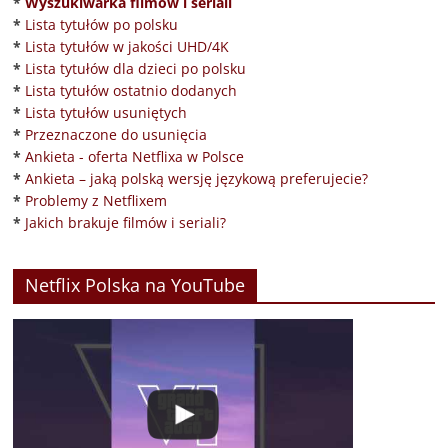
*
Wyszukiwarka filmów i seriali
*
Lista tytułów po polsku
*
Lista tytułów w jakości UHD/4K
*
Lista tytułów dla dzieci po polsku
*
Lista tytułów ostatnio dodanych
*
Lista tytułów usuniętych
*
Przeznaczone do usunięcia
*
Ankieta - oferta Netflixa w Polsce
*
Ankieta – jaką polską wersję językową preferujecie?
*
Problemy z Netflixem
*
Jakich brakuje filmów i seriali?
Netflix Polska na YouTube