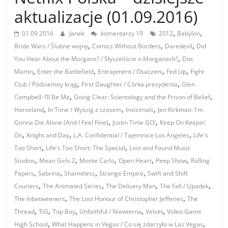
aktualizacje (01.09.2016)
,
,
01.09.2016
Janek
komentarzy 19
2012
Babylon
,
,
,
Bride Wars / Ślubne wojny
Comics Without Borders
Daredevil
Did
,
You Hear About the Morgans? / Słyszeliście o Morganach?
Doc
,
,
,
,
Martin
Enter the Battlefield
Entrapment / Osaczeni
Fed Up
Fight
,
,
Club / Podziemny krąg
First Daughter / Córka prezydenta
Glen
,
,
Campbell: I’ll Be Me
Going Clear: Scientology and the Prison of Belief
,
,
,
Horseland
In Time / Wyścig z czasem
Invizimals
Jen Kirkman: I'm
,
,
Gonna Die Alone (And I Feel Fine)
Justin Time GO!
Keep On Keepin'
,
,
,
On
Knight and Day
L.A. Confidential / Tajemnice Los Angeles
Life's
,
,
Too Short
Life's Too Short: The Special
Lost and Found Music
,
,
,
,
,
Studios
Mean Girls 2
Monte Carlo
Open Heart
Peep Show
Rolling
,
,
,
,
Papers
Sabrina
Shameless
Strange Empire
Swift and Shift
,
,
,
,
Couriers
The Animated Series
The Delivery Man
The Fall / Upadek
,
,
The Inbetweeners
The Lost Honour of Christopher Jefferies
The
,
,
,
,
,
Thread
TiG
Top Boy
Unfaithful / Niewierna
Velvet
Video Game
,
,
High School
What Happens in Vegas / Co się zdarzyło w Las Vegas