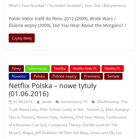
,
What's Your Number? / Ilu miałaś facetów?
Year One / Rok pierwszy
Polski lektor trafił do filmu 2012 (2009), Bride Wars /
Ślubne wojny (2009), Did You Hear About the Morgans? /
Czytaj dalej
Filmy
Informacje
Netflix
Netflix Kids PL
Netflix PL
Nowości
Polska
Polskie napisy
Premiery
Seriale
Netflix Polska – nowe tytuły
(01.06.2016)
01.06.2016
Janek
komentarzy 10
(Dis)Honesty: The
,
,
Truth About Lies
After School: Lucky or Not - Season 2
Alien Autopsy:
,
,
,
,
Fact or Fiction?
Almost Holy
Asthma
Click Your Heart
Confessions
,
of a Brazilian Call Girl
Conspiracy Theory: Did We Land On The
,
,
,
,
Moon?
Illegal
Jeff Dunham: All Over the Map
Limon and Oli
Los