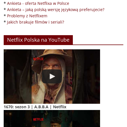
*
Ankieta - oferta Netflixa w Polsce
*
Ankieta – jaką polską wersję językową preferujecie?
*
Problemy z Netflixem
*
Jakich brakuje filmów i seriali?
Netflix Polska na YouTube
1670: sezon 3 | A.B.B.A | Netflix