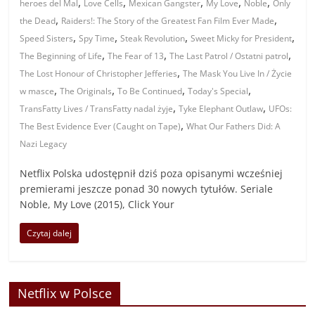
,
,
,
,
,
heroes del Mal
Love Cells
Mexican Gangster
My Love
Noble
Only
,
,
the Dead
Raiders!: The Story of the Greatest Fan Film Ever Made
,
,
,
,
Speed Sisters
Spy Time
Steak Revolution
Sweet Micky for President
,
,
,
The Beginning of Life
The Fear of 13
The Last Patrol / Ostatni patrol
,
The Lost Honour of Christopher Jefferies
The Mask You Live In / Życie
,
,
,
,
w masce
The Originals
To Be Continued
Today's Special
,
,
TransFatty Lives / TransFatty nadal żyje
Tyke Elephant Outlaw
UFOs:
,
The Best Evidence Ever (Caught on Tape)
What Our Fathers Did: A
Nazi Legacy
Netflix Polska udostępnił dziś poza opisanymi wcześniej
premierami jeszcze ponad 30 nowych tytułów. Seriale
Noble, My Love (2015), Click Your
Czytaj dalej
Netflix w Polsce