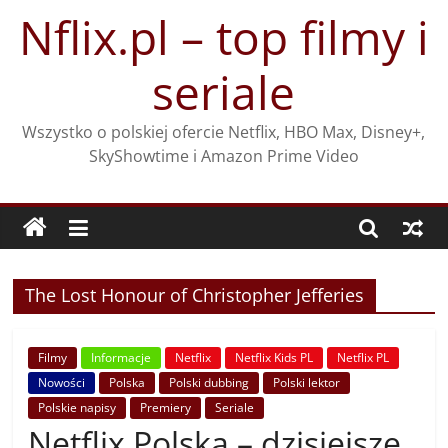
Przejdź
Nflix.pl – top filmy i
do
treści
seriale
Wszystko o polskiej ofercie Netflix, HBO Max, Disney+,
SkyShowtime i Amazon Prime Video
The Lost Honour of Christopher Jefferies
Filmy
Informacje
Netflix
Netflix Kids PL
Netflix PL
Nowości
Polska
Polski dubbing
Polski lektor
Polskie napisy
Premiery
Seriale
Netflix Polska – dzisiejsze