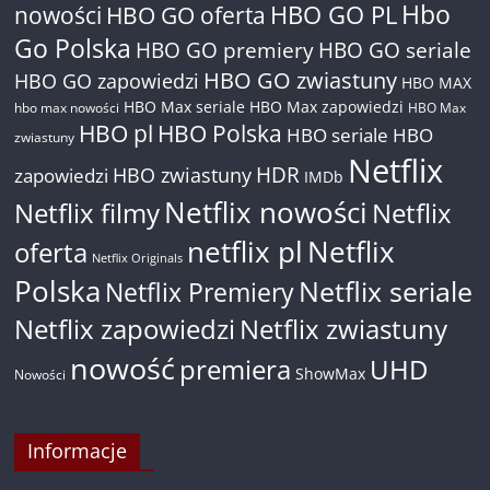
Hbo
nowości
HBO GO oferta
HBO GO PL
Go Polska
HBO GO premiery
HBO GO seriale
HBO GO zwiastuny
HBO GO zapowiedzi
HBO MAX
HBO Max seriale
HBO Max zapowiedzi
hbo max nowości
HBO Max
HBO pl
HBO Polska
HBO seriale
HBO
zwiastuny
Netflix
HDR
HBO zwiastuny
zapowiedzi
IMDb
Netflix nowości
Netflix filmy
Netflix
netflix pl
Netflix
oferta
Netflix Originals
Polska
Netflix seriale
Netflix Premiery
Netflix zapowiedzi
Netflix zwiastuny
nowość
premiera
UHD
ShowMax
Nowości
Informacje