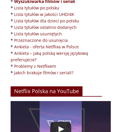
*
Wyszukiwarka filmów i seriali
*
Lista tytułów po polsku
*
Lista tytułów w jakości UHD/4K
*
Lista tytułów dla dzieci po polsku
*
Lista tytułów ostatnio dodanych
*
Lista tytułów usuniętych
*
Przeznaczone do usunięcia
*
Ankieta - oferta Netflixa w Polsce
*
Ankieta – jaką polską wersję językową
preferujecie?
*
Problemy z Netflixem
*
Jakich brakuje filmów i seriali?
Netflix Polska na YouTube