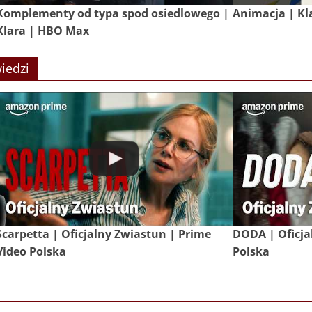
Komplementy od typa spod osiedlowego |
Animacja | Kl
Klara | HBO Max
iedzi
Scarpetta | Oficjalny Zwiastun | Prime
DODA | Oficja
Video Polska
Polska