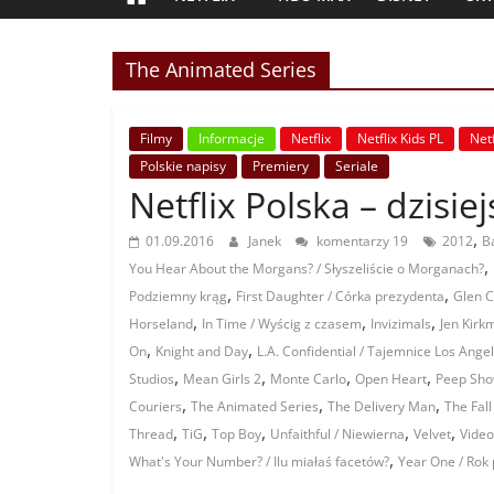
The Animated Series
Filmy
Informacje
Netflix
Netflix Kids PL
Netf
Polskie napisy
Premiery
Seriale
Netflix Polska – dzisie
,
01.09.2016
Janek
komentarzy 19
2012
B
,
You Hear About the Morgans? / Słyszeliście o Morganach?
,
,
Podziemny krąg
First Daughter / Córka prezydenta
Glen C
,
,
,
Horseland
In Time / Wyścig z czasem
Invizimals
Jen Kirk
,
,
On
Knight and Day
L.A. Confidential / Tajemnice Los Ange
,
,
,
,
Studios
Mean Girls 2
Monte Carlo
Open Heart
Peep Sh
,
,
,
Couriers
The Animated Series
The Delivery Man
The Fal
,
,
,
,
,
Thread
TiG
Top Boy
Unfaithful / Niewierna
Velvet
Vide
,
What's Your Number? / Ilu miałaś facetów?
Year One / Rok