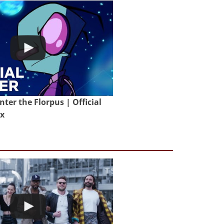
nter the Florpus | Official
ix