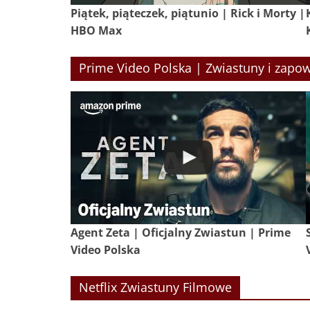
Piątek, piąteczek, piątunio | Rick i Morty |
HBO Max
Prime Video Polska | Zwiastuny i zapow
Agent Zeta | Oficjalny Zwiastun | Prime
Video Polska
Netflix Zwiastuny Filmowe