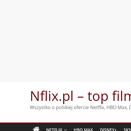
Przejdź
Nflix.pl – top fil
do
treści
Wszystko o polskiej ofercie Netflix, HBO Max
NETFLIX
HBO MAX
DISNEY+
SK