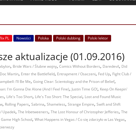
lix PL
Nowości
Polska
Polski dubbing
Polski lektor
jsze aktualizacje (01.09.2016)
,
,
,
,
abylon
Bride Wars / Ślubne wojny
Comics Without Borders
Daredevil
Did
,
,
,
,
Doc Martin
Enter the Battlefield
Entrapment / Osaczeni
Fed Up
Fight Club /
,
,
ampbell: I’ll Be Me
Going Clear: Scientology and the Prison of Belief
,
,
man: I'm Gonna Die Alone (And I Feel Fine)
Justin Time GO!
Keep On Keepin'
,
,
,
les
Life's Too Short
Life's Too Short: The Special
Lost and Found Music
,
,
,
,
,
ow
Rolling Papers
Sabrina
Shameless
Strange Empire
Swift and Shift
,
,
,
l / Upadek
The Inbetweeners
The Lost Honour of Christopher Jefferies
The
,
,
o Game High School
What Happens in Vegas / Co się zdarzyło w Las Vegas
 pierwszy