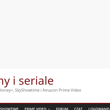
my i seriale
, Disney+, SkyShowtime i Amazon Prime Video
YSHOWTIME
PRIME VIDEO
FORUM
CZAT
LOGOWANIE/