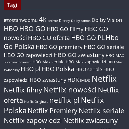
Tagi
4k
Dolby Vision
#zostanwdomu
anime
Disney
Dolby Atmos
HBO
HBO GO
HBO GO
HBO GO Filmy
Hbo
nowości
HBO GO oferta
HBO GO PL
Go Polska
HBO GO premiery
HBO GO seriale
HBO GO zwiastuny
HBO GO zapowiedzi
HBO MAX
HBO Max seriale
HBO Max zapowiedzi
hbo max nowości
HBO Max
HBO pl
HBO Polska
HBO seriale
HBO
zwiastuny
Netflix
HDR
HBO zwiastuny
zapowiedzi
IMDb
Netflix nowości
Netflix filmy
Netflix
netflix pl
Netflix
oferta
Netflix Originals
Polska
Netflix seriale
Netflix Premiery
Netflix zapowiedzi
Netflix zwiastuny