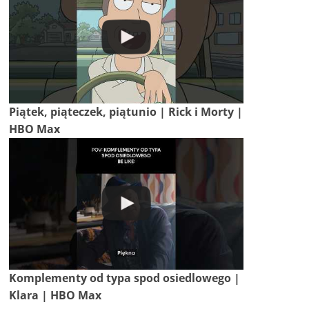
Piątek, piąteczek, piątunio | Rick i Morty |
HBO Max
Komplementy od typa spod osiedlowego |
Klara | HBO Max