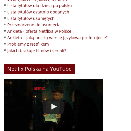
*
Lista tytułów dla dzieci po polsku
*
Lista tytułów ostatnio dodanych
*
Lista tytułów usuniętych
*
Przeznaczone do usunięcia
*
Ankieta - oferta Netflixa w Polsce
*
Ankieta – jaką polską wersję językową preferujecie?
*
Problemy z Netflixem
*
Jakich brakuje filmów i seriali?
Netflix Polska na YouTube