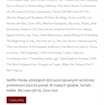
,
,
,
,
Fact or Fiction?
Almost Holy
Asthma
Click Your Heart
Confessions
,
of a Brazilian Call Girl
Conspiracy Theory: Did We Land On The
,
,
,
,
Moon?
Illegal
Jeff Dunham: All Over the Map
Limon and Oli
Los
,
,
,
,
,
heroes del Mal
Love Cells
Mexican Gangster
My Love
Noble
Only
,
,
the Dead
Raiders!: The Story of the Greatest Fan Film Ever Made
,
,
,
,
Speed Sisters
Spy Time
Steak Revolution
Sweet Micky for President
,
,
,
The Beginning of Life
The Fear of 13
The Last Patrol / Ostatni patrol
,
The Lost Honour of Christopher Jefferies
The Mask You Live In / Życie
,
,
,
,
w masce
The Originals
To Be Continued
Today's Special
,
,
TransFatty Lives / TransFatty nadal żyje
Tyke Elephant Outlaw
UFOs:
,
The Best Evidence Ever (Caught on Tape)
What Our Fathers Did: A
Nazi Legacy
Netflix Polska udostępnił dziś poza opisanymi wcześniej
premierami jeszcze ponad 30 nowych tytułów. Seriale
Noble, My Love (2015), Click Your
Czytaj dalej