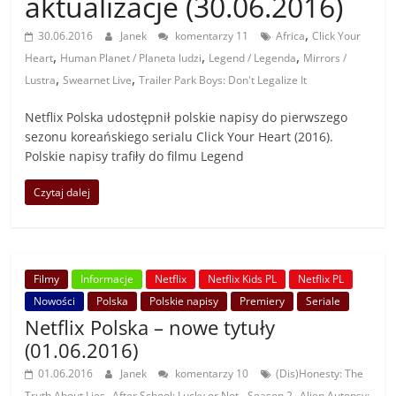
aktualizacje (30.06.2016)
,
30.06.2016
Janek
komentarzy 11
Africa
Click Your
,
,
,
Heart
Human Planet / Planeta ludzi
Legend / Legenda
Mirrors /
,
,
Lustra
Swearnet Live
Trailer Park Boys: Don't Legalize It
Netflix Polska udostępnił polskie napisy do pierwszego
sezonu koreańskiego serialu Click Your Heart (2016).
Polskie napisy trafiły do filmu Legend
Czytaj dalej
Filmy
Informacje
Netflix
Netflix Kids PL
Netflix PL
Nowości
Polska
Polskie napisy
Premiery
Seriale
Netflix Polska – nowe tytuły
(01.06.2016)
01.06.2016
Janek
komentarzy 10
(Dis)Honesty: The
,
,
Truth About Lies
After School: Lucky or Not - Season 2
Alien Autopsy: