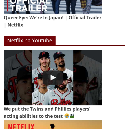
Queer Eye: We're In Japan! | Official Trailer
| Netflix
Netflix na Youtube
We put the Twins and Phillies players’
acting abilities to the test