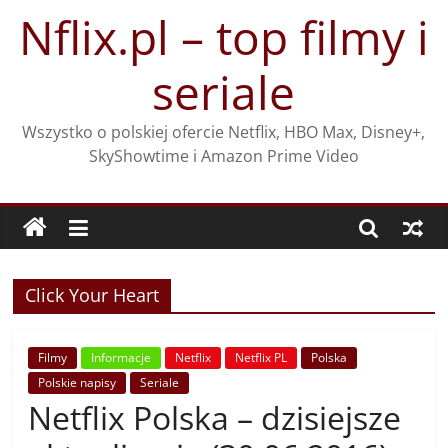
Przejdź
Nflix.pl – top filmy i
do
treści
seriale
Wszystko o polskiej ofercie Netflix, HBO Max, Disney+,
SkyShowtime i Amazon Prime Video
Click Your Heart
Filmy
Informacje
Netflix
Netflix PL
Polska
Polskie napisy
Seriale
Netflix Polska – dzisiejsze