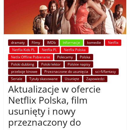
dramaty
Filmy
IMDb
Informacje
komedie
Netflix
Netflix Kids PL
Netflix PL
Netflix Polska
Netlix Offline Pobieranie
Polecamy
Polska
Polski dubbing
Polski lektor
Polskie napisy
przeboje kinowe
Przeznaczone do usunięcia
sci-fi/fantasy
Seriale
Tytuły skasowane
Usunięte
Zapowiedzi
Aktualizacje w ofercie
Netflix Polska, film
usunięty i nowy
przeznaczony do