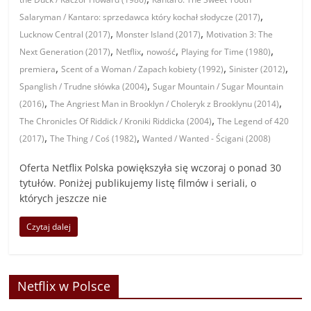
,
Salaryman / Kantaro: sprzedawca który kochał słodycze (2017)
,
,
Lucknow Central (2017)
Monster Island (2017)
Motivation 3: The
,
,
,
,
Next Generation (2017)
Netflix
nowość
Playing for Time (1980)
,
,
,
premiera
Scent of a Woman / Zapach kobiety (1992)
Sinister (2012)
,
Spanglish / Trudne słówka (2004)
Sugar Mountain / Sugar Mountain
,
,
(2016)
The Angriest Man in Brooklyn / Choleryk z Brooklynu (2014)
,
The Chronicles Of Riddick / Kroniki Riddicka (2004)
The Legend of 420
,
,
(2017)
The Thing / Coś (1982)
Wanted / Wanted - Ścigani (2008)
Oferta Netflix Polska powiększyła się wczoraj o ponad 30
tytułów. Poniżej publikujemy listę filmów i seriali, o
których jeszcze nie
Czytaj dalej
Netflix w Polsce