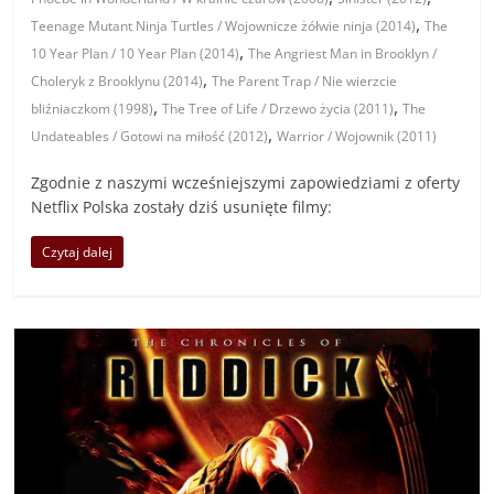
,
Teenage Mutant Ninja Turtles / Wojownicze żółwie ninja (2014)
The
,
10 Year Plan / 10 Year Plan (2014)
The Angriest Man in Brooklyn /
,
Choleryk z Brooklynu (2014)
The Parent Trap / Nie wierzcie
,
,
bliźniaczkom (1998)
The Tree of Life / Drzewo życia (2011)
The
,
Undateables / Gotowi na miłość (2012)
Warrior / Wojownik (2011)
Zgodnie z naszymi wcześniejszymi zapowiedziami z oferty
Netflix Polska zostały dziś usunięte filmy:
Czytaj dalej