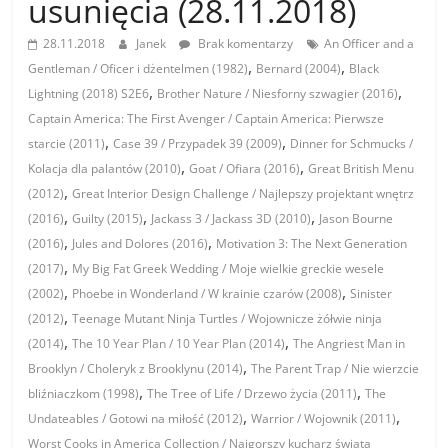
usunięcia (28.11.2018)
28.11.2018
Janek
Brak komentarzy
An Officer and a
,
,
Gentleman / Oficer i dżentelmen (1982)
Bernard (2004)
Black
,
,
Lightning (2018) S2E6
Brother Nature / Niesforny szwagier (2016)
Captain America: The First Avenger / Captain America: Pierwsze
,
,
starcie (2011)
Case 39 / Przypadek 39 (2009)
Dinner for Schmucks /
,
,
Kolacja dla palantów (2010)
Goat / Ofiara (2016)
Great British Menu
,
(2012)
Great Interior Design Challenge / Najlepszy projektant wnętrz
,
,
,
(2016)
Guilty (2015)
Jackass 3 / Jackass 3D (2010)
Jason Bourne
,
,
(2016)
Jules and Dolores (2016)
Motivation 3: The Next Generation
,
(2017)
My Big Fat Greek Wedding / Moje wielkie greckie wesele
,
,
(2002)
Phoebe in Wonderland / W krainie czarów (2008)
Sinister
,
(2012)
Teenage Mutant Ninja Turtles / Wojownicze żółwie ninja
,
,
(2014)
The 10 Year Plan / 10 Year Plan (2014)
The Angriest Man in
,
Brooklyn / Choleryk z Brooklynu (2014)
The Parent Trap / Nie wierzcie
,
,
bliźniaczkom (1998)
The Tree of Life / Drzewo życia (2011)
The
,
,
Undateables / Gotowi na miłość (2012)
Warrior / Wojownik (2011)
Worst Cooks in America Collection / Najgorszy kucharz świata