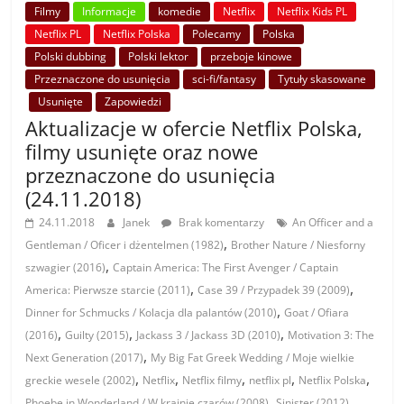
Filmy
Informacje
komedie
Netflix
Netflix Kids PL
Netflix PL
Netflix Polska
Polecamy
Polska
Polski dubbing
Polski lektor
przeboje kinowe
Przeznaczone do usunięcia
sci-fi/fantasy
Tytuły skasowane
Usunięte
Zapowiedzi
Aktualizacje w ofercie Netflix Polska,
filmy usunięte oraz nowe
przeznaczone do usunięcia
(24.11.2018)
24.11.2018
Janek
Brak komentarzy
An Officer and a
,
Gentleman / Oficer i dżentelmen (1982)
Brother Nature / Niesforny
,
szwagier (2016)
Captain America: The First Avenger / Captain
,
,
America: Pierwsze starcie (2011)
Case 39 / Przypadek 39 (2009)
,
Dinner for Schmucks / Kolacja dla palantów (2010)
Goat / Ofiara
,
,
,
(2016)
Guilty (2015)
Jackass 3 / Jackass 3D (2010)
Motivation 3: The
,
Next Generation (2017)
My Big Fat Greek Wedding / Moje wielkie
,
,
,
,
,
greckie wesele (2002)
Netflix
Netflix filmy
netflix pl
Netflix Polska
,
,
Phoebe in Wonderland / W krainie czarów (2008)
Sinister (2012)