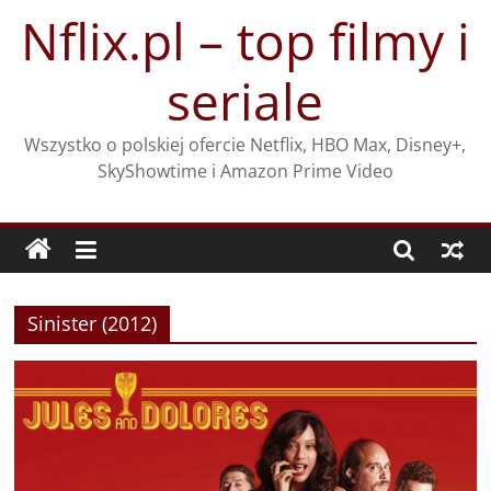
Przejdź
Nflix.pl – top filmy i
do
treści
seriale
Wszystko o polskiej ofercie Netflix, HBO Max, Disney+,
SkyShowtime i Amazon Prime Video
Sinister (2012)