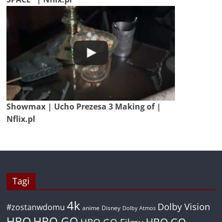
Showmax | Ucho Prezesa 3 Making of |
Nflix.pl
Tagi
4k
Dolby Vision
#zostanwdomu
anime
Disney
Dolby Atmos
HBO
HBO GO
HBO GO