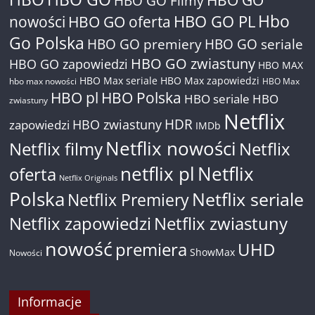
HBO GO Filmy
Hbo
nowości
HBO GO oferta
HBO GO PL
Go Polska
HBO GO premiery
HBO GO seriale
HBO GO zwiastuny
HBO GO zapowiedzi
HBO MAX
HBO Max seriale
HBO Max zapowiedzi
hbo max nowości
HBO Max
HBO pl
HBO Polska
HBO seriale
HBO
zwiastuny
Netflix
HDR
HBO zwiastuny
zapowiedzi
IMDb
Netflix nowości
Netflix filmy
Netflix
netflix pl
Netflix
oferta
Netflix Originals
Polska
Netflix seriale
Netflix Premiery
Netflix zapowiedzi
Netflix zwiastuny
nowość
premiera
UHD
ShowMax
Nowości
Informacje