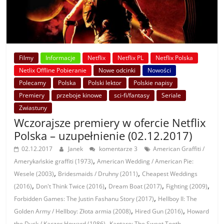
Filmy
Informacje
Netflix
Netflix PL
Netflix Polska
Netlix Offline Pobieranie
Nowe odcinki
Nowości
Polecamy
Polska
Polski lektor
Polskie napisy
Premiery
przeboje kinowe
sci-fi/fantasy
Seriale
Zwiastuny
Wczorajsze premiery w ofercie Netflix
Polska – uzupełnienie (02.12.2017)
02.12.2017
Janek
komentarze 3
American Graffiti /
,
Amerykańskie graffiti (1973)
American Wedding / American Pie:
,
,
Wesele (2003)
Bridesmaids / Druhny (2011)
Cheapest Weddings
,
,
,
,
(2016)
Don't Think Twice (2016)
Dream Boat (2017)
Fighting (2009)
,
Forbidden Games: The Justin Fashanu Story (2017)
Hellboy II: The
,
,
Golden Army / Hellboy: Złota armia (2008)
Hired Gun (2016)
Howard
,
the Duck / Kaczor Howard (1986)
Kantaro: The Sweet Tooth