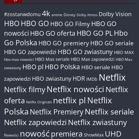
4k
Dolby Vision
#zostanwdomu
anime
Disney
Dolby Atmos
HBO
HBO GO
HBO GO
HBO GO Filmy
Hbo
nowości
HBO GO oferta
HBO GO PL
Go Polska
HBO GO premiery
HBO GO seriale
HBO GO zwiastuny
HBO GO zapowiedzi
HBO MAX
HBO Max seriale
HBO Max zapowiedzi
hbo max nowości
HBO Max
HBO pl
HBO Polska
HBO seriale
HBO
zwiastuny
Netflix
HDR
HBO zwiastuny
zapowiedzi
IMDb
Netflix nowości
Netflix filmy
Netflix
netflix pl
Netflix
oferta
Netflix Originals
Polska
Netflix seriale
Netflix Premiery
Netflix zapowiedzi
Netflix zwiastuny
nowość
premiera
UHD
ShowMax
Nowości