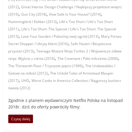
,
(2012)
Great Interior Design Challenge / Najlepszy projektant wnętrz
,
,
,
(2016)
Gun City (2018)
How Safe Is Your House? (2014)
,
Hummingbird / Koliber (2013)
Life's Too Short / Life's Too Short
,
(2011)
Life's Too Short: The Special / Life's Too Short: The Special
,
,
(2013)
Love Your Garden / Pokochaj swój ogród (2013)
Mary Portas:
,
Secret Shopper / Ukryty klient (2016)
Safe Haven / Bezpieczna
,
przystań (2013)
Teenage Mutant Ninja Turtles 2 / Wojownicze żółwie
,
,
ninja: Wyjście z cienia (2016)
The Covenant / Pakt milczenia (2006)
,
The Thirteenth Floor / Trzynaste piętro (1999)
The Undateables /
,
Gotowi na miłość (2012)
The Untold Tales of Armistead Maupin
,
,
(2017)
UHD
Worst Cooks in America Collection / Najgorszy kucharz
świata (2012)
Zgodnie z planem wydawniczym Netflix Polska na listopad
2018r. dziś do oferty powróciły filmy:
Czytaj dalej