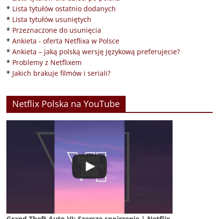
*
Lista tytułów ostatnio dodanych
*
Lista tytułów usuniętych
*
Przeznaczone do usunięcia
*
Ankieta - oferta Netflixa w Polsce
*
Ankieta – jaką polską wersję językową preferujecie?
*
Problemy z Netflixem
*
Jakich brakuje filmów i seriali?
Netflix Polska na YouTube
Grand Theft Auto VI: Szersze spojrzenie | Netflix