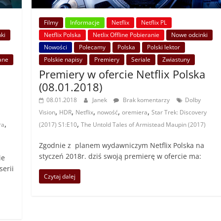
Filmy
Informacje
Netflix
Netflix PL
Netflix Polska
Netlix Offline Pobieranie
Nowe odcinki
ki
Nowości
Polecamy
Polska
Polski lektor
Polskie napisy
Premiery
Seriale
Zwiastuny
ane
Premiery w ofercie Netflix Polska
(08.01.2018)
08.01.2018
Janek
Brak komentarzy
Dolby
,
,
,
,
,
Vision
HDR
Netflix
nowość
oremiera
Star Trek: Discovery
,
,
(2017) S1:E10
The Untold Tales of Armistead Maupin (2017)
ra
Zgodnie z planem wydawniczym Netflix Polska na
styczeń 2018r. dziś swoją premierę w ofercie ma:
ie
serii
Czytaj dalej