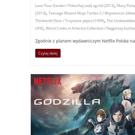
,
Love Your Garden / Pokochaj swój ogród (2013)
Mary Porta
,
(2013)
Teenage Mutant Ninja Turtles 2 / Wojownicze żółwie 
,
Thirteenth Floor / Trzynaste piętro (1999)
The Undateables 
,
UHD
Worst Cooks in America Collection / Najgorszy kucha
Zgodnie z planem wydawniczym Netflix Polska na l
Czytaj dalej