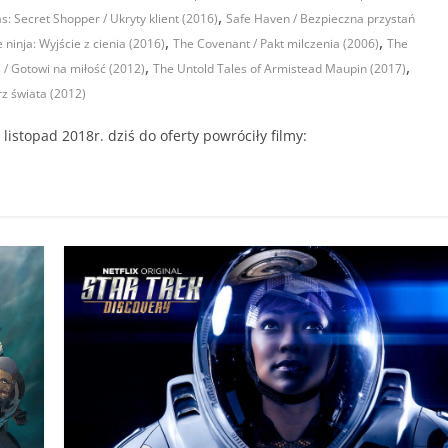
,
s: Secret Shopper / Ukryty klient (2016)
Safe Haven / Bezpieczna przystań
,
,
ninja: Wyjście z cienia (2016)
The Covenant / Pakt milczenia (2006)
The
,
,
/ Gotowi na miłość (2012)
The Untold Tales of Armistead Maupin (2017)
rz świata (2012)
istopad 2018r. dziś do oferty powróciły filmy: