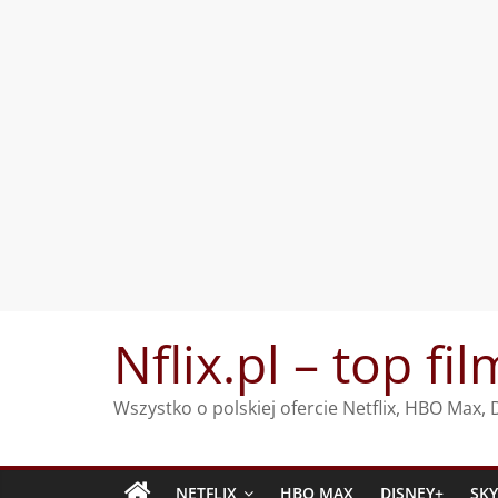
Przejdź
Nflix.pl – top fil
do
treści
Wszystko o polskiej ofercie Netflix, HBO Max
NETFLIX
HBO MAX
DISNEY+
SK