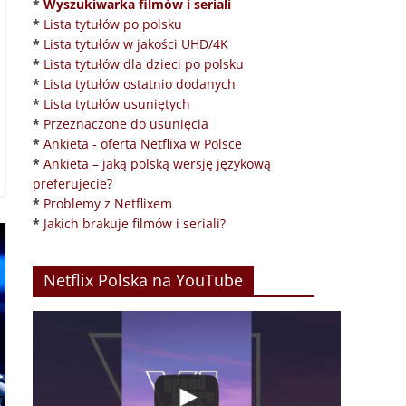
*
Wyszukiwarka filmów i seriali
*
Lista tytułów po polsku
*
Lista tytułów w jakości UHD/4K
*
Lista tytułów dla dzieci po polsku
*
Lista tytułów ostatnio dodanych
*
Lista tytułów usuniętych
*
Przeznaczone do usunięcia
*
Ankieta - oferta Netflixa w Polsce
*
Ankieta – jaką polską wersję językową
preferujecie?
*
Problemy z Netflixem
*
Jakich brakuje filmów i seriali?
Netflix Polska na YouTube