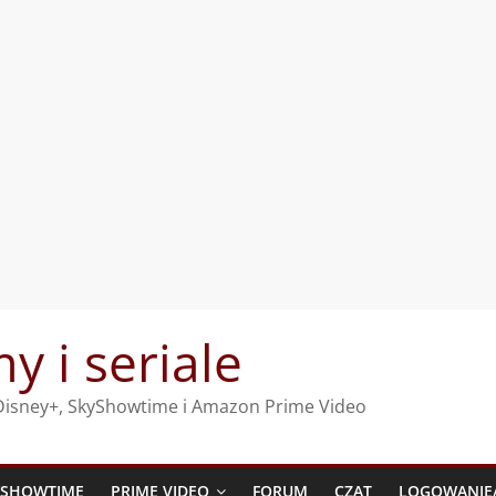
my i seriale
, Disney+, SkyShowtime i Amazon Prime Video
YSHOWTIME
PRIME VIDEO
FORUM
CZAT
LOGOWANIE/