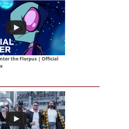
nter the Florpus | Official
ix