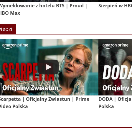
Wymeldowanie z hotelu BTS | Proud |
Sierpień w H
HBO Max
iedzi
Scarpetta | Oficjalny Zwiastun | Prime
DODA | Oficja
Video Polska
Polska