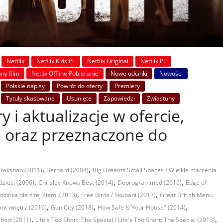
Netflix
Netflix Kids PL
Netflix Original
Netflix PL
ny film
Netlix Offline Pobieranie
Nowe odcinki
Nowości
Polskie napisy
Powrót do oferty
Premiery
Tytuły skasowane
Usunięte
Zapowiedzi
Zwiastuny
y i aktualizacje w ofercie,
te oraz przeznaczone do
,
,
rakshan (2011)
Bernard (2004)
Big Dreams Small Spaces / Wielkie marzenia
,
,
,
dzieci (2006)
Chrisley Knows Best (2014)
Deprogrammed (2016)
Edge of
,
,
zinka nie z tej Ziemi (2013)
Free Birds / Skubani (2013)
Great British Menu
,
,
,
ant wnętrz (2016)
Gun City (2018)
How Safe Is Your House? (2014)
,
,
Short (2011)
Life's Too Short: The Special / Life's Too Short: The Special (2013)