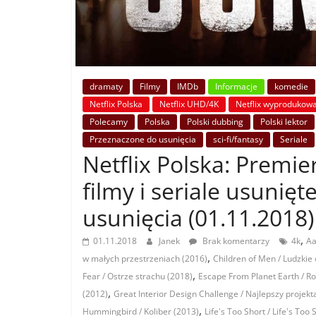
dramaty
Filmy
IMDb
Informacje
komedie
Netflix Polska
Netflix UHD/4K
Netflix wyprodukowa
Polecamy
Polska
Polski dubbing
Polski lektor
Przeznaczone do usunięcia
sci-fi/fantasy
Seriale
Netflix Polska: Premier
filmy i seriale usunię
usunięcia (01.11.2018)
,
01.11.2018
Janek
Brak komentarzy
4k
Aa
,
w małych przestrzeniach (2016)
Children of Men / Ludzkie 
,
Fear / Ostrze strachu (2018)
Escape From Planet Earth / Rod
,
(2012)
Great Interior Design Challenge / Najlepszy projekt
,
Hummingbird / Koliber (2013)
Life's Too Short / Life's Too 