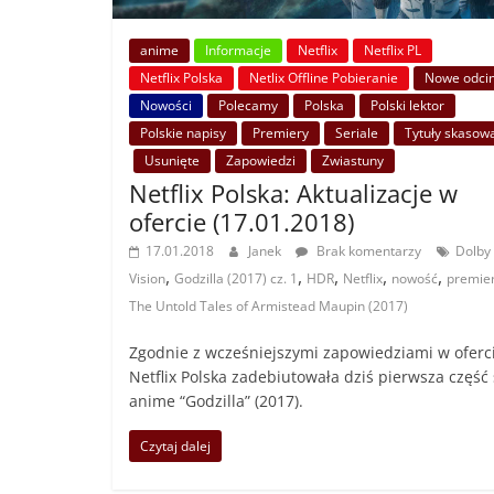
anime
Informacje
Netflix
Netflix PL
Netflix Polska
Netlix Offline Pobieranie
Nowe odcin
Nowości
Polecamy
Polska
Polski lektor
Polskie napisy
Premiery
Seriale
Tytuły skasow
Usunięte
Zapowiedzi
Zwiastuny
Netflix Polska: Aktualizacje w
ofercie (17.01.2018)
17.01.2018
Janek
Brak komentarzy
Dolby
,
,
,
,
,
Vision
Godzilla (2017) cz. 1
HDR
Netflix
nowość
premie
The Untold Tales of Armistead Maupin (2017)
Zgodnie z wcześniejszymi zapowiedziami w oferc
Netflix Polska zadebiutowała dziś pierwsza część 
anime “Godzilla” (2017).
Czytaj dalej