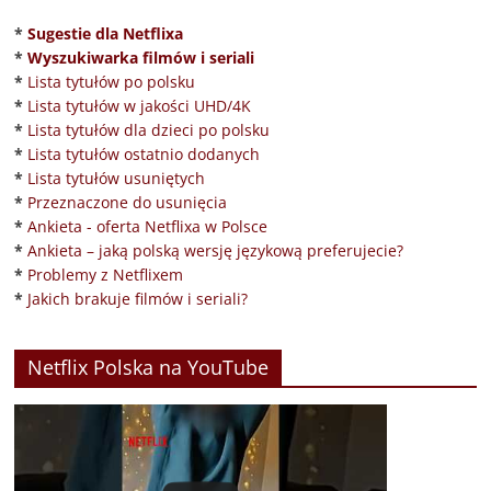
*
Sugestie dla Netflixa
*
Wyszukiwarka filmów i seriali
*
Lista tytułów po polsku
*
Lista tytułów w jakości UHD/4K
*
Lista tytułów dla dzieci po polsku
*
Lista tytułów ostatnio dodanych
*
Lista tytułów usuniętych
*
Przeznaczone do usunięcia
*
Ankieta - oferta Netflixa w Polsce
*
Ankieta – jaką polską wersję językową preferujecie?
*
Problemy z Netflixem
*
Jakich brakuje filmów i seriali?
Netflix Polska na YouTube