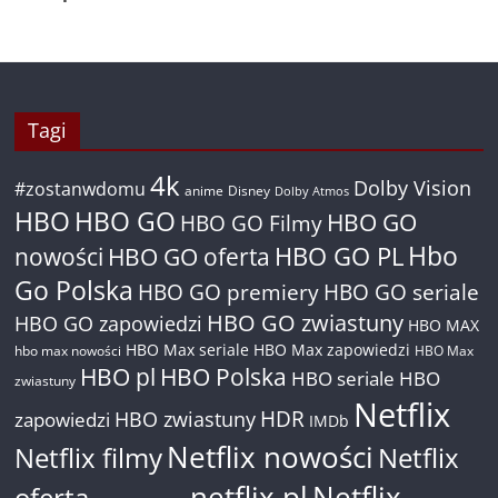
Tagi
4k
Dolby Vision
#zostanwdomu
anime
Disney
Dolby Atmos
HBO
HBO GO
HBO GO
HBO GO Filmy
Hbo
nowości
HBO GO oferta
HBO GO PL
Go Polska
HBO GO premiery
HBO GO seriale
HBO GO zwiastuny
HBO GO zapowiedzi
HBO MAX
HBO Max seriale
HBO Max zapowiedzi
hbo max nowości
HBO Max
HBO pl
HBO Polska
HBO seriale
HBO
zwiastuny
Netflix
HDR
HBO zwiastuny
zapowiedzi
IMDb
Netflix nowości
Netflix filmy
Netflix
netflix pl
Netflix
oferta