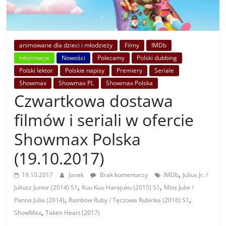
animowane dla dzieci i młodzieży
Filmy
IMDb
Informacje
Nowości
Polecamy
Polski dubbing
Polski lektor
Polskie napisy
Premiery
Seriale
Showmax
Showmax PL
Showmax Polska
Czwartkowa dostawa
filmów i seriali w ofercie
Showmax Polska
(19.10.2017)
,
19.10.2017
Janek
Brak komentarzy
IMDb
Julius Jr. /
,
,
Juliusz Junior (2014) S1
Kuu Kuu Harajuku (2015) S1
Miss Julie /
,
,
Panna Julia (2014)
Rainbow Ruby / Tęczowa Rubinka (2016) S1
,
ShowMax
Taken Heart (2017)