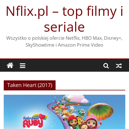
Przejdź
Nflix.pl – top filmy i
do
treści
seriale
Wszystko o polskiej ofercie Netflix, HBO Max, Disney+,
SkyShowtime i Amazon Prime Video
Taken Heart (2017)