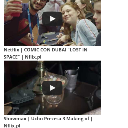
Netflix | COMIC CON DUBAI "LOST IN
SPACE" | Nflix.pl
Showmax | Ucho Prezesa 3 Making of |
Nflix.pl