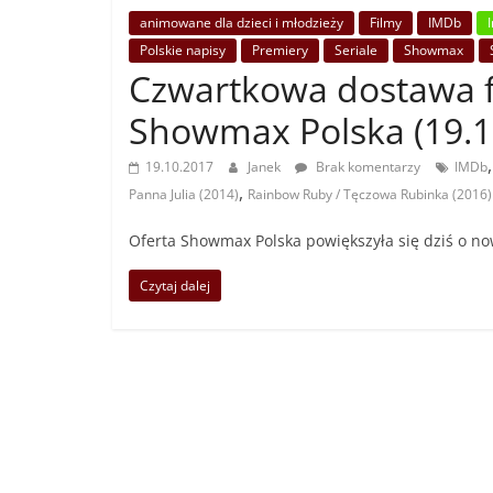
animowane dla dzieci i młodzieży
Filmy
IMDb
Polskie napisy
Premiery
Seriale
Showmax
Czwartkowa dostawa fi
Showmax Polska (19.1
19.10.2017
Janek
Brak komentarzy
IMDb
,
Panna Julia (2014)
Rainbow Ruby / Tęczowa Rubinka (2016)
Oferta Showmax Polska powiększyła się dziś o nowe
Czytaj dalej