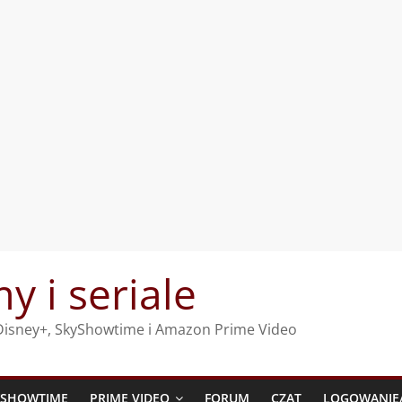
my i seriale
, Disney+, SkyShowtime i Amazon Prime Video
YSHOWTIME
PRIME VIDEO
FORUM
CZAT
LOGOWANIE/