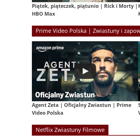
Piątek, piąteczek, piątunio | Rick i Morty |
HBO Max
Prime Video Polska | Zwiastuny i zapow
Agent Zeta | Oficjalny Zwiastun | Prime
Video Polska
Netflix Zwiastuny Filmowe