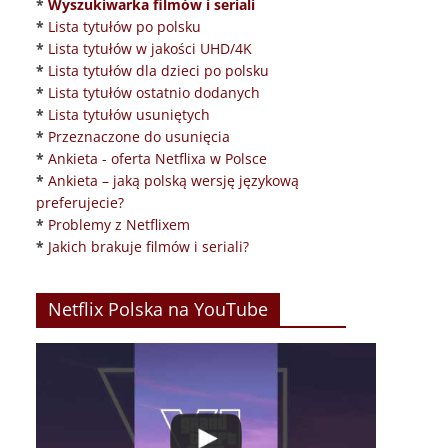
*
Wyszukiwarka filmów i seriali
*
Lista tytułów po polsku
*
Lista tytułów w jakości UHD/4K
*
Lista tytułów dla dzieci po polsku
*
Lista tytułów ostatnio dodanych
*
Lista tytułów usuniętych
*
Przeznaczone do usunięcia
*
Ankieta - oferta Netflixa w Polsce
*
Ankieta – jaką polską wersję językową
preferujecie?
*
Problemy z Netflixem
*
Jakich brakuje filmów i seriali?
Netflix Polska na YouTube