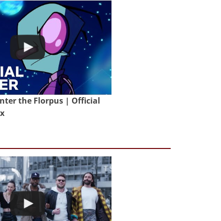
nter the Florpus | Official
ix