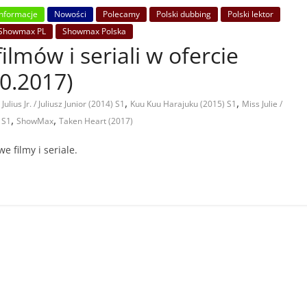
Informacje
Nowości
Polecamy
Polski dubbing
Polski lektor
Showmax PL
Showmax Polska
lmów i seriali w ofercie
0.2017)
,
,
,
Julius Jr. / Juliusz Junior (2014) S1
Kuu Kuu Harajuku (2015) S1
Miss Julie /
,
,
 S1
ShowMax
Taken Heart (2017)
 filmy i seriale.