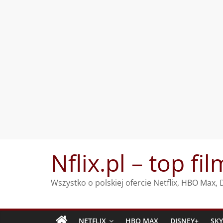
Przejdź
Nflix.pl – top fil
do
treści
Wszystko o polskiej ofercie Netflix, HBO Max
NETFLIX
HBO MAX
DISNEY+
SK