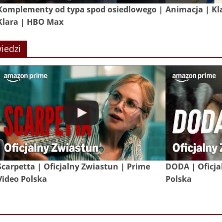
Komplementy od typa spod osiedlowego |
Animacja | Kl
Klara | HBO Max
iedzi
Scarpetta | Oficjalny Zwiastun | Prime
DODA | Oficja
Video Polska
Polska