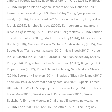
,
,
,
zabójczą pogodę (2015)
Eyewitness (2016)
Fargo (2014)
Happyish
,
,
(2015)
Harper's Island / Wyspa Harpera (2009)
House of Lies /
,
Kłamstwa na sprzedaż (2012)
How to Stay Young / Jak pozostać
,
,
młodym (2016)
Incorporated (2016)
Inside the Factory / Brytyjskie
,
,
fabryki (2015)
Jericho / Jerycho (2006)
Kampen om tungtvannet /
,
,
Bitwa o ciężką wodę (2015)
Limitless / Bezgraniczny (2015)
London
,
,
,
Spy (2015)
Luther (2010)
Madam Secretary (2014)
Maison close /
,
,
Burdel (2010)
Nature's Miracle Orphans / Dzikie sieroty (2015)
Nazi
,
,
Secret Files / Tajne akta nazistów (2015)
New Blood (2016)
Nurse
,
,
Jackie / Siostra Jackie (2009)
Parade's End / Koniec defilady (2012)
,
,
,
Prey (2014)
Reign / Nastoletnia Maria Stuart (2013)
Ringer (2011)
,
,
Ripper Street (2012)
Round Planet / Kulaj się
Satisfaction / Niewierni
,
,
,
(2014)
Scorpion / Skorpion (2014)
Shades of Blue / Uwikłana (2016)
,
,
ShowMax Polska
Shtrafbat / Karny batalion (2004)
Special Forces:
,
Ultimate Hell Week / Siły specjalne: Czas w piekle (2015)
Stan Lee's
,
,
Lucky Man (2016)
Star-Crossed / Przeznaczeni (2014)
Steve
Backshall's Extreme Mountain Challenge / Ekstremalne wyzwanie
,
,
,
(2016)
The 4400 / 4400 (2004)
The Affair (2014)
The Borgias /