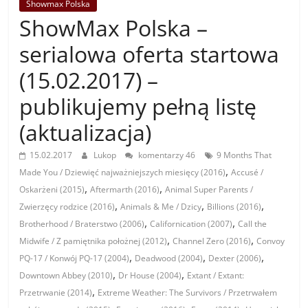
Showmax Polska
ShowMax Polska –
serialowa oferta startowa
(15.02.2017) –
publikujemy pełną listę
(aktualizacja)
15.02.2017
Lukop
komentarzy 46
9 Months That
,
Made You / Dziewięć najważniejszych miesięcy (2016)
Accusé /
,
,
Oskarżeni (2015)
Aftermarth (2016)
Animal Super Parents /
,
,
,
Zwierzęcy rodzice (2016)
Animals & Me / Dzicy
Billions (2016)
,
,
Brotherhood / Braterstwo (2006)
Californication (2007)
Call the
,
,
Midwife / Z pamiętnika położnej (2012)
Channel Zero (2016)
Convoy
,
,
,
PQ-17 / Konwój PQ-17 (2004)
Deadwood (2004)
Dexter (2006)
,
,
Downtown Abbey (2010)
Dr House (2004)
Extant / Extant:
,
Przetrwanie (2014)
Extreme Weather: The Survivors / Przetrwałem