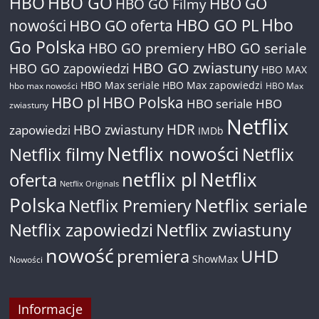
HBO
HBO GO
HBO GO
HBO GO Filmy
Hbo
nowości
HBO GO oferta
HBO GO PL
Go Polska
HBO GO premiery
HBO GO seriale
HBO GO zwiastuny
HBO GO zapowiedzi
HBO MAX
HBO Max seriale
HBO Max zapowiedzi
hbo max nowości
HBO Max
HBO pl
HBO Polska
HBO seriale
HBO
zwiastuny
Netflix
HDR
HBO zwiastuny
zapowiedzi
IMDb
Netflix nowości
Netflix filmy
Netflix
netflix pl
Netflix
oferta
Netflix Originals
Polska
Netflix seriale
Netflix Premiery
Netflix zapowiedzi
Netflix zwiastuny
nowość
premiera
UHD
ShowMax
Nowości
Informacje