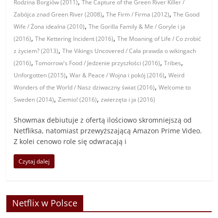
,
Rodzina Borgiów (2011)
The Capture of the Green River Killer /
,
,
Zabójca znad Green River (2008)
The Firm / Firma (2012)
The Good
,
Wife / Żona idealna (2010)
The Gorilla Family & Me / Goryle i ja
,
,
(2016)
The Kettering Incident (2016)
The Moaning of Life / Co zrobić
,
z życiem? (2013)
The Vikings Uncovered / Cała prawda o wikingach
,
,
,
(2016)
Tomorrow's Food / Jedzenie przyszłości (2016)
Tribes
,
,
Unforgotten (2015)
War & Peace / Wojna i pokój (2016)
Weird
,
Wonders of the World / Nasz dziwaczny świat (2016)
Welcome to
,
,
Sweden (2014)
Ziemio! (2016)
zwierzęta i ja (2016)
Showmax debiutuje z ofertą ilościowo skromniejszą od
Netfliksa, natomiast przewyższającą Amazon Prime Video.
Z kolei cenowo role się odwracają i
Czytaj dalej
Netflix w Polsce