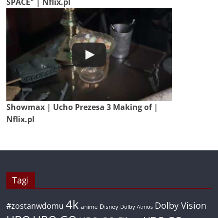
SPACE" | Nflix.pl
Showmax | Ucho Prezesa 3 Making of |
Nflix.pl
Tagi
4k
Dolby Vision
#zostanwdomu
anime
Disney
Dolby Atmos