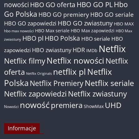
Hbo
nowości
HBO GO oferta
HBO GO PL
Go Polska
HBO GO premiery
HBO GO seriale
HBO GO zwiastuny
HBO GO zapowiedzi
HBO MAX
HBO Max seriale
HBO Max zapowiedzi
hbo max nowości
HBO Max
HBO pl
HBO Polska
HBO seriale
HBO
zwiastuny
Netflix
HDR
HBO zwiastuny
zapowiedzi
IMDb
Netflix nowości
Netflix filmy
Netflix
netflix pl
Netflix
oferta
Netflix Originals
Polska
Netflix seriale
Netflix Premiery
Netflix zapowiedzi
Netflix zwiastuny
nowość
premiera
UHD
ShowMax
Nowości
Informacje