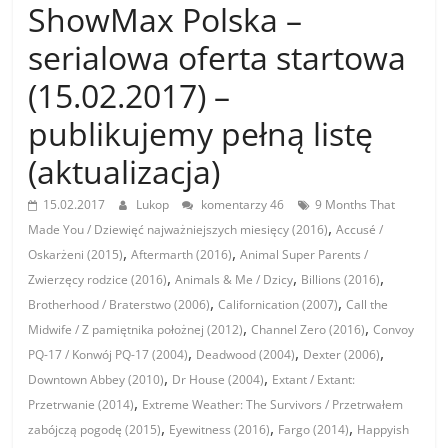
ShowMax Polska –
serialowa oferta startowa
(15.02.2017) –
publikujemy pełną listę
(aktualizacja)
15.02.2017
Lukop
komentarzy 46
9 Months That
,
Made You / Dziewięć najważniejszych miesięcy (2016)
Accusé /
,
,
Oskarżeni (2015)
Aftermarth (2016)
Animal Super Parents /
,
,
,
Zwierzęcy rodzice (2016)
Animals & Me / Dzicy
Billions (2016)
,
,
Brotherhood / Braterstwo (2006)
Californication (2007)
Call the
,
,
Midwife / Z pamiętnika położnej (2012)
Channel Zero (2016)
Convoy
,
,
,
PQ-17 / Konwój PQ-17 (2004)
Deadwood (2004)
Dexter (2006)
,
,
Downtown Abbey (2010)
Dr House (2004)
Extant / Extant:
,
Przetrwanie (2014)
Extreme Weather: The Survivors / Przetrwałem
,
,
,
zabójczą pogodę (2015)
Eyewitness (2016)
Fargo (2014)
Happyish