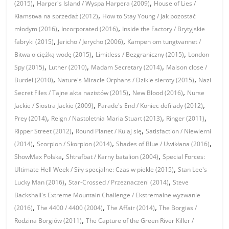
,
,
(2015)
Harper's Island / Wyspa Harpera (2009)
House of Lies /
,
Kłamstwa na sprzedaż (2012)
How to Stay Young / Jak pozostać
,
,
młodym (2016)
Incorporated (2016)
Inside the Factory / Brytyjskie
,
,
fabryki (2015)
Jericho / Jerycho (2006)
Kampen om tungtvannet /
,
,
Bitwa o ciężką wodę (2015)
Limitless / Bezgraniczny (2015)
London
,
,
,
Spy (2015)
Luther (2010)
Madam Secretary (2014)
Maison close /
,
,
Burdel (2010)
Nature's Miracle Orphans / Dzikie sieroty (2015)
Nazi
,
,
Secret Files / Tajne akta nazistów (2015)
New Blood (2016)
Nurse
,
,
Jackie / Siostra Jackie (2009)
Parade's End / Koniec defilady (2012)
,
,
,
Prey (2014)
Reign / Nastoletnia Maria Stuart (2013)
Ringer (2011)
,
,
Ripper Street (2012)
Round Planet / Kulaj się
Satisfaction / Niewierni
,
,
,
(2014)
Scorpion / Skorpion (2014)
Shades of Blue / Uwikłana (2016)
,
,
ShowMax Polska
Shtrafbat / Karny batalion (2004)
Special Forces:
,
Ultimate Hell Week / Siły specjalne: Czas w piekle (2015)
Stan Lee's
,
,
Lucky Man (2016)
Star-Crossed / Przeznaczeni (2014)
Steve
Backshall's Extreme Mountain Challenge / Ekstremalne wyzwanie
,
,
,
(2016)
The 4400 / 4400 (2004)
The Affair (2014)
The Borgias /
,
Rodzina Borgiów (2011)
The Capture of the Green River Killer /