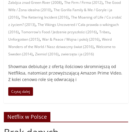
,
,
Zabójca znad Green River (2008)
The Firm / Firma (2012)
The Good
,
Wife / Żona idealna (2010)
The Gorilla Family & Me / Goryle i ja
,
,
(2016)
The Kettering Incident (2016)
The Moaning of Life / Co zrobić
,
z życiem? (2013)
The Vikings Uncovered / Cała prawda o wikingach
,
,
,
(2016)
Tomorrow's Food / Jedzenie przyszłości (2016)
Tribes
,
,
Unforgotten (2015)
War & Peace / Wojna i pokój (2016)
Weird
,
Wonders of the World / Nasz dziwaczny świat (2016)
Welcome to
,
,
Sweden (2014)
Ziemio! (2016)
zwierzęta i ja (2016)
Showmax debiutuje z ofertą ilościowo skromniejszą od
Netfliksa, natomiast przewyższającą Amazon Prime Video.
Z kolei cenowo role się odwracają i
Czytaj dalej
Netflix w Polsce