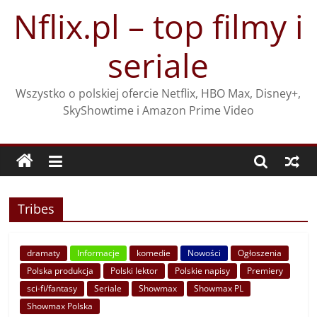
Przejdź
Nflix.pl – top filmy i
do
treści
seriale
Wszystko o polskiej ofercie Netflix, HBO Max, Disney+,
SkyShowtime i Amazon Prime Video
Tribes
dramaty
Informacje
komedie
Nowości
Ogłoszenia
Polska produkcja
Polski lektor
Polskie napisy
Premiery
sci-fi/fantasy
Seriale
Showmax
Showmax PL
Showmax Polska