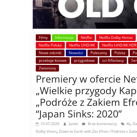
Filmy
Informacje
Netflix
Netflix Dolby Atmos
Netflix Polska
Netflix UHD/4K
Netflix UHD/4K HDR
Nowe odcinki
Nowości
Polecamy
Polska
Po
przeboje kinowe
przygodowe
sci-fi/fantasy
Sen
Zwiastuny
Premiery w ofercie Net
„Wielkie przygody Kap
„Podróże z Zakiem Efro
“Japan Sinks: 2020”
,
10.07.2020
Janek
Brak komentarzy
4k
Da
,
Dolby Vision
Down to Earth with Zac Efron / Podróże z Za