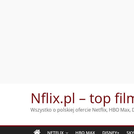
Przejdź
Nflix.pl – top fil
do
treści
Wszystko o polskiej ofercie Netflix, HBO Max
NETFLIX
HBO MAX
DISNEY+
SK