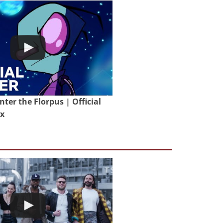
nter the Florpus | Official
ix