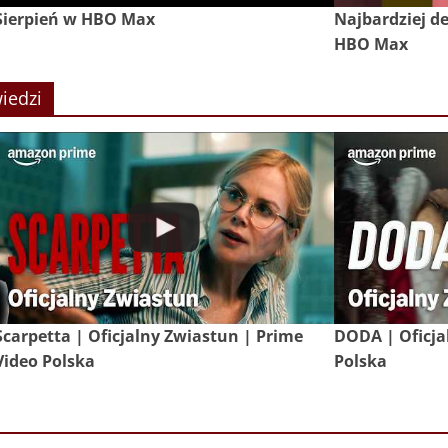
Sierpień w HBO Max
Najbardziej de
HBO Max
iedzi
Scarpetta | Oficjalny Zwiastun | Prime
DODA | Oficja
Video Polska
Polska