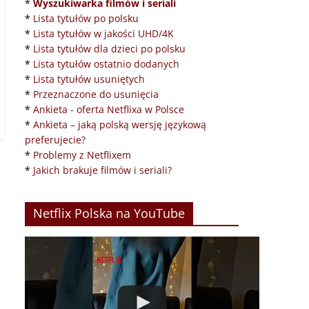
*
Wyszukiwarka filmów i seriali
*
Lista tytułów po polsku
*
Lista tytułów w jakości UHD/4K
*
Lista tytułów dla dzieci po polsku
*
Lista tytułów ostatnio dodanych
*
Lista tytułów usuniętych
*
Przeznaczone do usunięcia
*
Ankieta - oferta Netflixa w Polsce
*
Ankieta – jaką polską wersję językową
preferujecie?
*
Problemy z Netflixem
*
Jakich brakuje filmów i seriali?
Netflix Polska na YouTube