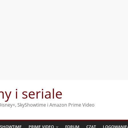
my i seriale
, Disney+, SkyShowtime i Amazon Prime Video
YSHOWTIME
PRIME VIDEO
FORUM
CZAT
LOGOWANIE/