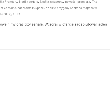
,
,
,
,
,
flix Premiery
Netflix seriale
Netflix zwiastuny
nowość
premiera
The
 of Captain Underpants in Space / Wielkie przygody Kapitana Majtasa w
,
fa (2017)
UHD
nowe filmy oraz trzy seriale. Wczoraj w ofercie zadebiutował jeden