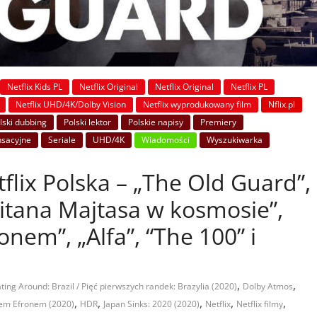
Netflix Kids PL
Netflix Original
Netflix Original
Netflix PL
Netflix UHD/4K/Dolby Vision
Netflix wyprodukowany film
Nflix.pl
lski dubbing
Polski lektor
Polskie napisy
Premiery
sacyjne
Seriale
UHD/4K
Wiadomości
Wyszukiwarka
flix Polska – „The Old Guard”,
itana Majtasa w kosmosie”,
nem”, „Alfa”, “The 100” i
,
,
ting Around: Brazil / Pięć pierwszych randek: Brazylia (2020)
Dolby Atmos
,
,
,
,
,
kiem Efronem (2020)
HDR
Japan Sinks: 2020 (2020)
Netflix
Netflix filmy