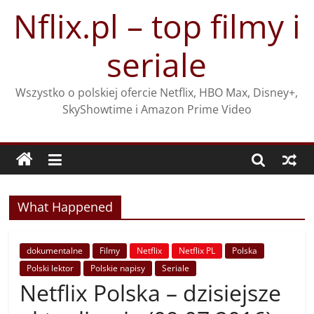
Przejdź
Nflix.pl – top filmy i
do
treści
seriale
Wszystko o polskiej ofercie Netflix, HBO Max, Disney+,
SkyShowtime i Amazon Prime Video
What Happened
dokumentalne
Filmy
Netflix
Netflix PL
Polska
Polski lektor
Polskie napisy
Seriale
Netflix Polska – dzisiejsze