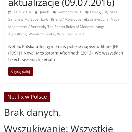
aktualizacje (09.07.2016)
,
,
09.07.2016
Janek
komentarze 3
Derek
JFK
Miss
,
,
Simone?
My Super Ex-Girlfriend / Moja super eksdziewczyna
Nova:
,
Megastorm Aftermath
The Secret Rules of Modern Living:
,
,
Algorithms
Weeds / Trawka
What Happened
Netflix Polska udostępnił dziś polskie napisy w filmie JFK
(1991) i Nova: Megastorm Aftermath (2013). We wszystkich
trzech sezonach serialu
Czytaj dalej
Netflix w Polsce
Brak danych.
Wyszukiwanie: Wszystkie