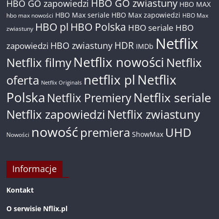
HBO GO zwiastuny
HBO GO zapowiedzi
HBO MAX
HBO Max seriale
HBO Max zapowiedzi
hbo max nowości
HBO Max
HBO pl
HBO Polska
HBO seriale
HBO
zwiastuny
Netflix
HDR
HBO zwiastuny
zapowiedzi
IMDb
Netflix nowości
Netflix filmy
Netflix
netflix pl
Netflix
oferta
Netflix Originals
Polska
Netflix seriale
Netflix Premiery
Netflix zapowiedzi
Netflix zwiastuny
nowość
premiera
UHD
ShowMax
Nowości
Informacje
Kontakt
O serwisie Nflix.pl