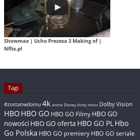
Showmax | Ucho Prezesa 3 Making of |
Nflix.pl
Tagi
4k
Dolby Vision
#zostanwdomu
anime
Disney
Dolby Atmos
HBO
HBO GO
HBO GO
HBO GO Filmy
Hbo
nowości
HBO GO oferta
HBO GO PL
Go Polska
HBO GO premiery
HBO GO seriale