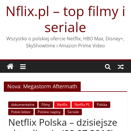
Przejdź
Nflix.pl – top filmy i
do
treści
seriale
Wszystko o polskiej ofercie Netflix, HBO Max, Disney+,
SkyShowtime i Amazon Prime Video
Nova: Megastorm Aftermath
dokumentalne
Filmy
Netflix
Netflix PL
Polska
Polski lektor
Polskie napisy
Seriale
Netflix Polska – dzisiejsze