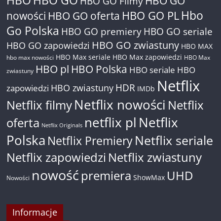
HBO
HBO GO
HBO GO
HBO GO Filmy
Hbo
nowości
HBO GO oferta
HBO GO PL
Go Polska
HBO GO premiery
HBO GO seriale
HBO GO zwiastuny
HBO GO zapowiedzi
HBO MAX
HBO Max seriale
HBO Max zapowiedzi
hbo max nowości
HBO Max
HBO pl
HBO Polska
HBO seriale
HBO
zwiastuny
Netflix
HDR
HBO zwiastuny
zapowiedzi
IMDb
Netflix nowości
Netflix filmy
Netflix
netflix pl
Netflix
oferta
Netflix Originals
Polska
Netflix seriale
Netflix Premiery
Netflix zapowiedzi
Netflix zwiastuny
nowość
premiera
UHD
ShowMax
Nowości
Informacje