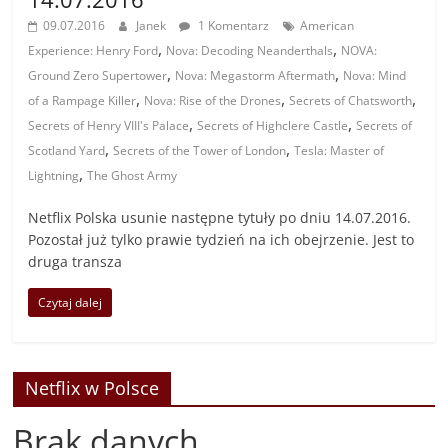
09.07.2016
Janek
1 Komentarz
American
,
,
Experience: Henry Ford
Nova: Decoding Neanderthals
NOVA:
,
,
Ground Zero Supertower
Nova: Megastorm Aftermath
Nova: Mind
,
,
,
of a Rampage Killer
Nova: Rise of the Drones
Secrets of Chatsworth
,
,
Secrets of Henry VIII's Palace
Secrets of Highclere Castle
Secrets of
,
,
Scotland Yard
Secrets of the Tower of London
Tesla: Master of
,
Lightning
The Ghost Army
Netflix Polska usunie następne tytuły po dniu 14.07.2016.
Pozostał już tylko prawie tydzień na ich obejrzenie. Jest to
druga transza
Czytaj dalej
Netflix w Polsce
Brak danych.