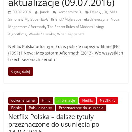
aktualizacje (09.07.2016)
,
,
09.07.2016
Janek
komentarze 3
Derek
JFK
Miss
,
,
Simone?
My Super Ex-Girlfriend / Moja super eksdziewczyna
Nova:
,
Megastorm Aftermath
The Secret Rules of Modern Living:
,
,
Algorithms
Weeds / Trawka
What Happened
Netflix Polska udostępnił dziś polskie napisy w filmie JFK
(1991) i Nova: Megastorm Aftermath (2013). We wszystkich
trzech sezonach serialu
Czytaj dalej
dokumentalne
Filmy
Informacje
Netflix
Netflix PL
Polska
Polskie napisy
Przeznaczone do usunięcia
Netflix Polska – dalsze tytuły
przeznaczone do usunięcia po
14.07.2016