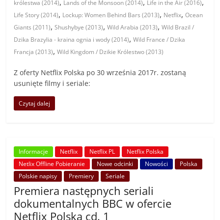
,
,
,
królestwa (2014)
Lands of the Monsoon (2014)
Life in the Air (2016)
,
,
,
Life Story (2014)
Lockup: Women Behind Bars (2013)
Netflix
Ocean
,
,
,
Giants (2011)
Shushybye (2013)
Wild Arabia (2013)
Wild Brazil /
,
Dzika Brazylia - kraina ognia i wody (2014)
Wild France / Dzika
,
Francja (2013)
Wild Kingdom / Dzikie Królestwo (2013)
Z oferty Netflix Polska po 30 września 2017r. zostaną
usunięte filmy i seriale:
Czytaj dalej
Informacje
Netflix
Netflix PL
Netflix Polska
Netlix Offline Pobieranie
Nowe odcinki
Nowości
Polska
Polskie napisy
Premiery
Seriale
Premiera następnych seriali
dokumentalnych BBC w ofercie
Netflix Polska cd. 1