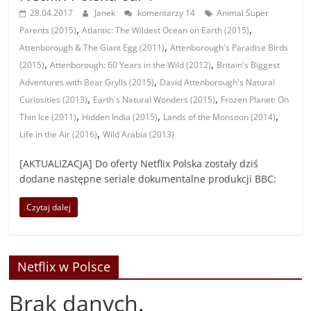
28.04.2017
Janek
komentarzy 14
Animal Super
,
,
Parents (2015)
Atlantic: The Wildest Ocean on Earth (2015)
,
Attenborough & The Giant Egg (2011)
Attenborough's Paradise Birds
,
,
(2015)
Attenborough: 60 Years in the Wild (2012)
Britain's Biggest
,
Adventures with Bear Grylls (2015)
David Attenborough's Natural
,
,
Curiosities (2013)
Earth's Natural Wonders (2015)
Frozen Planet: On
,
,
,
Thin Ice (2011)
Hidden India (2015)
Lands of the Monsoon (2014)
,
Life in the Air (2016)
Wild Arabia (2013)
[AKTUALIZACJA] Do oferty Netflix Polska zostały dziś
dodane następne seriale dokumentalne produkcji BBC:
Czytaj dalej
Netflix w Polsce
Brak danych.