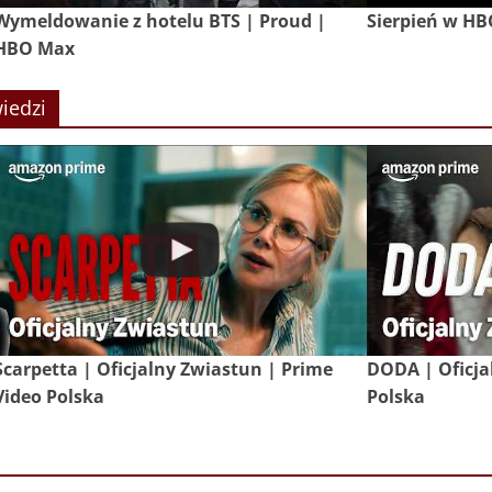
Wymeldowanie z hotelu BTS | Proud |
Sierpień w H
HBO Max
iedzi
Scarpetta | Oficjalny Zwiastun | Prime
DODA | Oficja
Video Polska
Polska