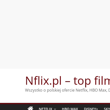
Przejdź
Nflix.pl – top fil
do
treści
Wszystko o polskiej ofercie Netflix, HBO Max
NETFLIX
HBO MAX
DISNEY+
SK