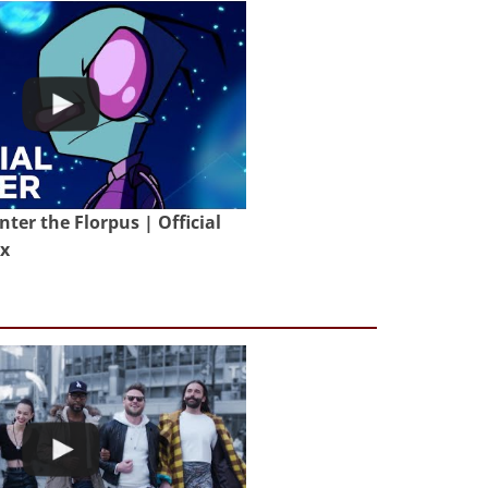
nter the Florpus | Official
ix