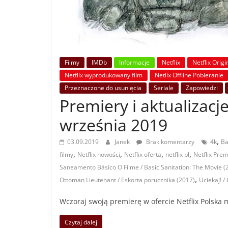
Filmy
IMDb
Informacje
Netflix
Netflix Origi
Netflix wyprodukowany film
Netlix Offline Pobieranie
Przeznaczone do usunięcia
Seriale
Zapowiedzi
Premiery i aktualizacje
września 2019
,
03.09.2019
Janek
Brak komentarzy
4k
Ba
,
,
,
,
filmy
Netflix nowości
Netflix oferta
netflix pl
Netflix Prem
Saneamento Básico O Filme / Basic Sanitation: The Movie (
,
Ottoman Lieutenant / Eskorta porucznika (2017)
Uciekaj! /
Wczoraj swoją premierę w ofercie Netflix Polska m
Czytaj dalej