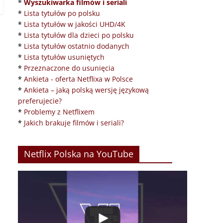
*
Wyszukiwarka filmów i seriali
*
Lista tytułów po polsku
*
Lista tytułów w jakości UHD/4K
*
Lista tytułów dla dzieci po polsku
*
Lista tytułów ostatnio dodanych
*
Lista tytułów usuniętych
*
Przeznaczone do usunięcia
*
Ankieta - oferta Netflixa w Polsce
*
Ankieta – jaką polską wersję językową
preferujecie?
*
Problemy z Netflixem
*
Jakich brakuje filmów i seriali?
Netflix Polska na YouTube