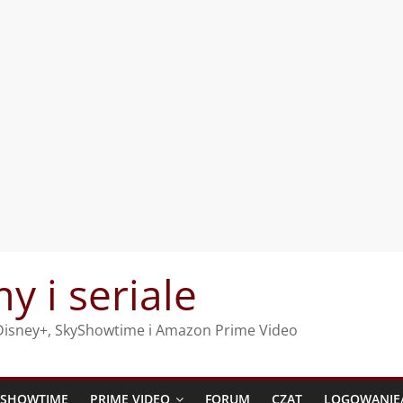
my i seriale
, Disney+, SkyShowtime i Amazon Prime Video
YSHOWTIME
PRIME VIDEO
FORUM
CZAT
LOGOWANIE/