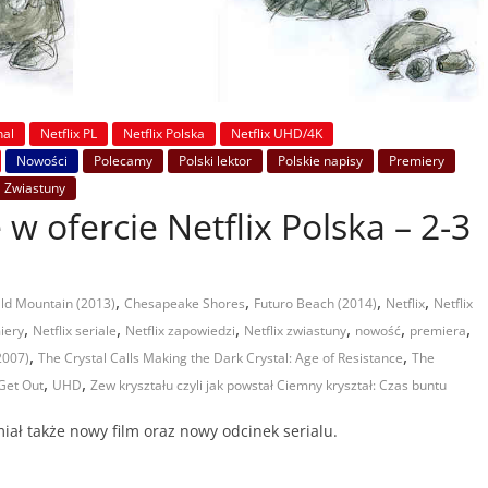
nal
Netflix PL
Netflix Polska
Netflix UHD/4K
Nowości
Polecamy
Polski lektor
Polskie napisy
Premiery
Zwiastuny
 w ofercie Netflix Polska – 2-3
,
,
,
,
ld Mountain (2013)
Chesapeake Shores
Futuro Beach (2014)
Netflix
Netflix
,
,
,
,
,
,
iery
Netflix seriale
Netflix zapowiedzi
Netflix zwiastuny
nowość
premiera
,
,
2007)
The Crystal Calls Making the Dark Crystal: Age of Resistance
The
,
,
 Get Out
UHD
Zew kryształu czyli jak powstał Ciemny kryształ: Czas buntu
iał także nowy film oraz nowy odcinek serialu.