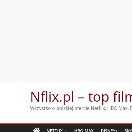
Przejdź
Nflix.pl – top fil
do
treści
Wszystko o polskiej ofercie Netflix, HBO Max
NETFLIX
HBO MAX
DISNEY+
SK