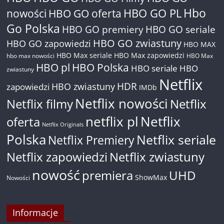
Hbo
nowości
HBO GO oferta
HBO GO PL
Go Polska
HBO GO premiery
HBO GO seriale
HBO GO zwiastuny
HBO GO zapowiedzi
HBO MAX
HBO Max seriale
HBO Max zapowiedzi
hbo max nowości
HBO Max
HBO pl
HBO Polska
HBO seriale
HBO
zwiastuny
Netflix
HDR
HBO zwiastuny
zapowiedzi
IMDb
Netflix nowości
Netflix filmy
Netflix
netflix pl
Netflix
oferta
Netflix Originals
Polska
Netflix seriale
Netflix Premiery
Netflix zapowiedzi
Netflix zwiastuny
nowość
premiera
UHD
ShowMax
Nowości
Informacje