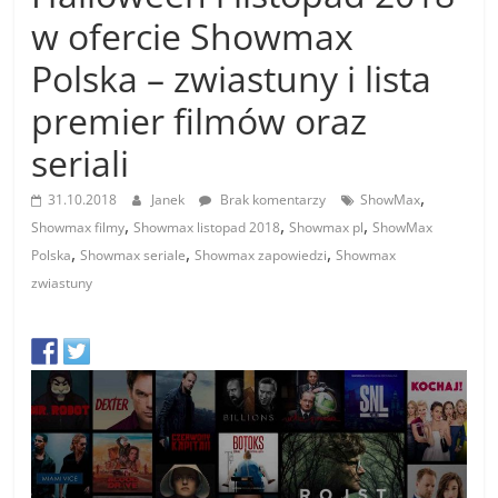
w ofercie Showmax
Polska – zwiastuny i lista
premier filmów oraz
seriali
,
31.10.2018
Janek
Brak komentarzy
ShowMax
,
,
,
Showmax filmy
Showmax listopad 2018
Showmax pl
ShowMax
,
,
,
Polska
Showmax seriale
Showmax zapowiedzi
Showmax
zwiastuny