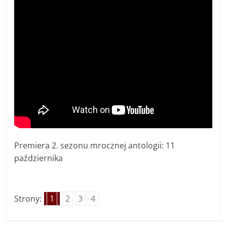
Premiera 2. sezonu mrocznej antologii: 11
października
Strony:
1
2
3
4