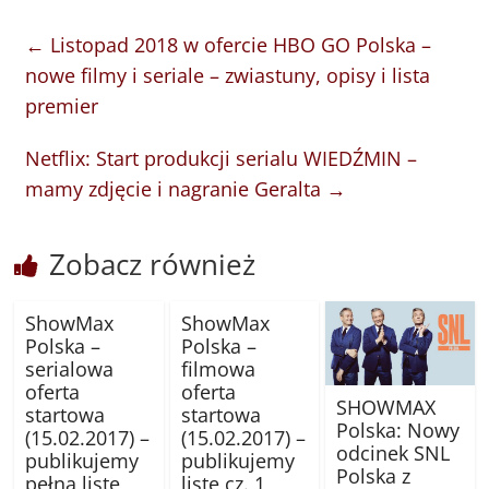
←
Listopad 2018 w ofercie HBO GO Polska –
nowe filmy i seriale – zwiastuny, opisy i lista
premier
Netflix: Start produkcji serialu WIEDŹMIN –
mamy zdjęcie i nagranie Geralta
→
Zobacz również
ShowMax
ShowMax
Polska –
Polska –
serialowa
filmowa
oferta
oferta
SHOWMAX
startowa
startowa
Polska: Nowy
(15.02.2017) –
(15.02.2017) –
odcinek SNL
publikujemy
publikujemy
Polska z
pełną listę
listę cz. 1