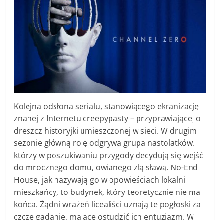
Kolejna odsłona serialu, stanowiącego ekranizację
znanej z Internetu creepypasty – przyprawiającej o
dreszcz historyjki umieszczonej w sieci. W drugim
sezonie główną rolę odgrywa grupa nastolatków,
którzy w poszukiwaniu przygody decydują się wejść
do mrocznego domu, owianego złą sławą. No-End
House, jak nazywają go w opowieściach lokalni
mieszkańcy, to budynek, który teoretycznie nie ma
końca. Żądni wrażeń licealiści uznają te pogłoski za
czcze gadanie, mające ostudzić ich entuzjazm. W