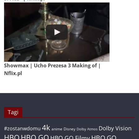
Showmax | Ucho Prezesa 3 Making of |
Nflix.pl
Tagi
4k
Dolby Vision
#zostanwdomu
anime
Disney
Dolby Atmos
HBO
HBO GO
HBO GO
HBO GO Filmy