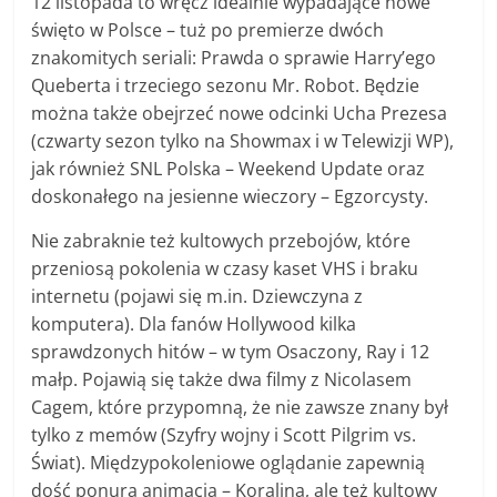
12 listopada to wręcz idealnie wypadające nowe
święto w Polsce – tuż po premierze dwóch
znakomitych seriali: Prawda o sprawie Harry’ego
Queberta i trzeciego sezonu Mr. Robot. Będzie
można także obejrzeć nowe odcinki Ucha Prezesa
(czwarty sezon tylko na Showmax i w Telewizji WP),
jak również SNL Polska – Weekend Update oraz
doskonałego na jesienne wieczory – Egzorcysty.
Nie zabraknie też kultowych przebojów, które
przeniosą pokolenia w czasy kaset VHS i braku
internetu (pojawi się m.in. Dziewczyna z
komputera). Dla fanów Hollywood kilka
sprawdzonych hitów – w tym Osaczony, Ray i 12
małp. Pojawią się także dwa filmy z Nicolasem
Cagem, które przypomną, że nie zawsze znany był
tylko z memów (Szyfry wojny i Scott Pilgrim vs.
Świat). Międzypokoleniowe oglądanie zapewnią
dość ponura animacja – Koralina, ale też kultowy