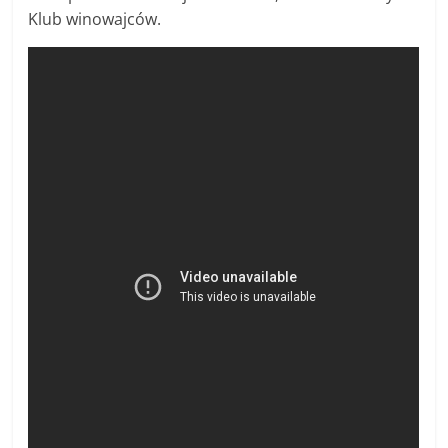
Klub winowajców.