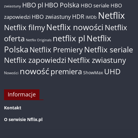
HBO pl
HBO Polska
HBO seriale
HBO
zwiastuny
Netflix
HDR
HBO zwiastuny
zapowiedzi
IMDb
Netflix nowości
Netflix filmy
Netflix
netflix pl
Netflix
oferta
Netflix Originals
Polska
Netflix seriale
Netflix Premiery
Netflix zapowiedzi
Netflix zwiastuny
nowość
premiera
UHD
ShowMax
Nowości
Informacje
Kontakt
O serwisie Nflix.pl