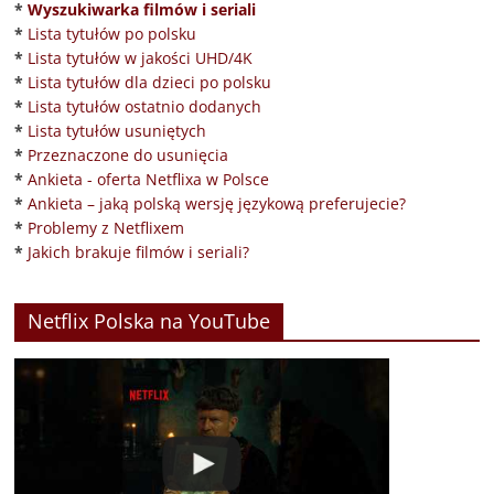
*
Wyszukiwarka filmów i seriali
*
Lista tytułów po polsku
*
Lista tytułów w jakości UHD/4K
*
Lista tytułów dla dzieci po polsku
*
Lista tytułów ostatnio dodanych
*
Lista tytułów usuniętych
*
Przeznaczone do usunięcia
*
Ankieta - oferta Netflixa w Polsce
*
Ankieta – jaką polską wersję językową preferujecie?
*
Problemy z Netflixem
*
Jakich brakuje filmów i seriali?
Netflix Polska na YouTube