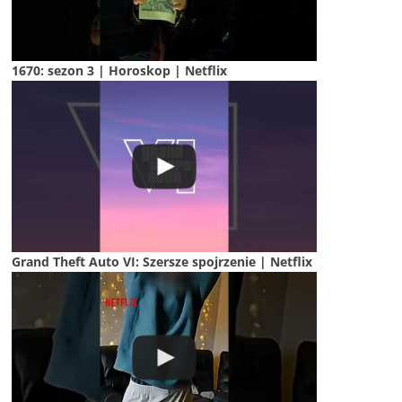
1670: sezon 3 | Horoskop | Netflix
Grand Theft Auto VI: Szersze spojrzenie | Netflix