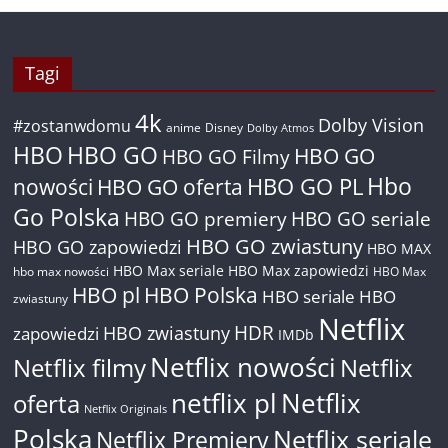
Tagi
4k
Dolby Vision
#zostanwdomu
anime
Disney
Dolby Atmos
HBO
HBO GO
HBO GO
HBO GO Filmy
Hbo
nowości
HBO GO oferta
HBO GO PL
Go Polska
HBO GO premiery
HBO GO seriale
HBO GO zwiastuny
HBO GO zapowiedzi
HBO MAX
HBO Max seriale
HBO Max zapowiedzi
hbo max nowości
HBO Max
HBO pl
HBO Polska
HBO seriale
HBO
zwiastuny
Netflix
HDR
HBO zwiastuny
zapowiedzi
IMDb
Netflix nowości
Netflix filmy
Netflix
netflix pl
Netflix
oferta
Netflix Originals
Polska
Netflix seriale
Netflix Premiery