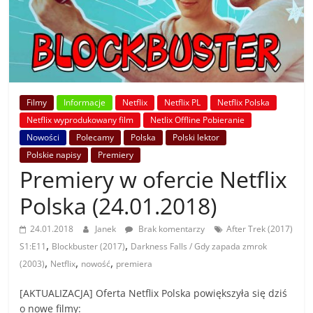
Filmy
Informacje
Netflix
Netflix PL
Netflix Polska
Netflix wyprodukowany film
Netlix Offline Pobieranie
Nowości
Polecamy
Polska
Polski lektor
Polskie napisy
Premiery
Premiery w ofercie Netflix
Polska (24.01.2018)
24.01.2018
Janek
Brak komentarzy
After Trek (2017)
,
,
S1:E11
Blockbuster (2017)
Darkness Falls / Gdy zapada zmrok
,
,
,
(2003)
Netflix
nowość
premiera
[AKTUALIZACJA] Oferta Netflix Polska powiększyła się dziś
o nowe filmy: