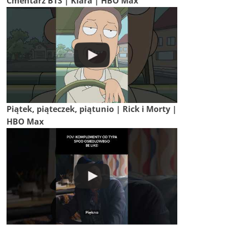
Cmentarz BTS | Klara | HBO Max
Piątek, piąteczek, piątunio | Rick i Morty |
HBO Max