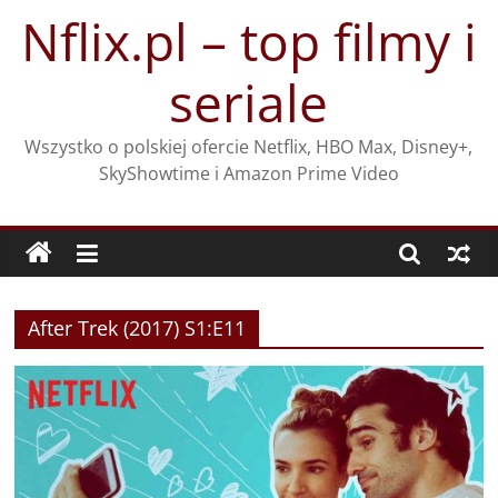
Przejdź
Nflix.pl – top filmy i
do
treści
seriale
Wszystko o polskiej ofercie Netflix, HBO Max, Disney+,
SkyShowtime i Amazon Prime Video
After Trek (2017) S1:E11