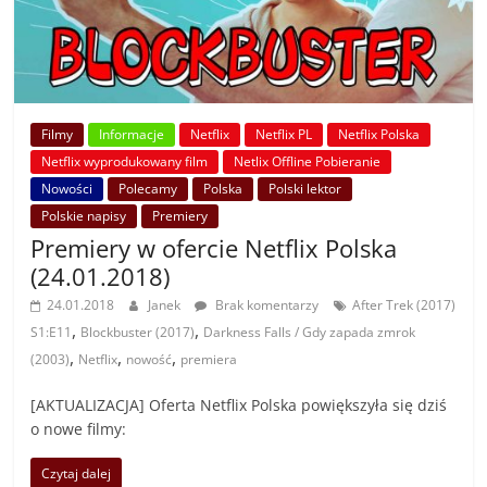
Filmy
Informacje
Netflix
Netflix PL
Netflix Polska
Netflix wyprodukowany film
Netlix Offline Pobieranie
Nowości
Polecamy
Polska
Polski lektor
Polskie napisy
Premiery
Premiery w ofercie Netflix Polska
(24.01.2018)
24.01.2018
Janek
Brak komentarzy
After Trek (2017)
,
,
S1:E11
Blockbuster (2017)
Darkness Falls / Gdy zapada zmrok
,
,
,
(2003)
Netflix
nowość
premiera
[AKTUALIZACJA] Oferta Netflix Polska powiększyła się dziś
o nowe filmy:
Czytaj dalej