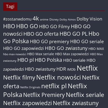
Tagi
4k
Dolby Vision
#zostanwdomu
anime
Disney
Dolby Atmos
HBO
HBO GO
HBO GO
HBO GO Filmy
Hbo
nowości
HBO GO oferta
HBO GO PL
Go Polska
HBO GO premiery
HBO GO seriale
HBO GO zwiastuny
HBO GO zapowiedzi
HBO MAX
HBO Max seriale
HBO Max zapowiedzi
hbo max nowości
HBO Max
HBO pl
HBO Polska
HBO seriale
HBO
zwiastuny
Netflix
HDR
HBO zwiastuny
zapowiedzi
IMDb
Netflix nowości
Netflix filmy
Netflix
netflix pl
Netflix
oferta
Netflix Originals
Polska
Netflix seriale
Netflix Premiery
Netflix zapowiedzi
Netflix zwiastuny