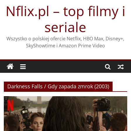
Przejdź
Nflix.pl – top filmy i
do
treści
seriale
Wszystko o polskiej ofercie Netflix, HBO Max, Disney+,
SkyShowtime i Amazon Prime Video
Darkness Falls / Gdy zapada zmrok (2003)