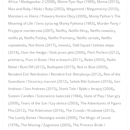
,
,
,
Africa / Madagaskar 2 (2008)
Maine Pyar Kiya (1989)
Mama (2013)
,
,
Max and Ruby / Maks i Ruby (2002)
Megamind / Megamocny (2010)
,
Monsters vs Aliens / Potwory Kontra Obcy (2009)
Monty Python's The
,
Meaning of Life / Sens życia wg Monty Pythona (1983)
Murder Party /
,
,
,
,
Przyjęcie morderców (2007)
Netflix
Netflix filmy
Netflix nowości
,
,
,
,
netflix pl
Netflix Polska
Netflix Premiery
Netflix seriale
Netflix
,
,
,
zapowiedzi
Not Alone (2017)
nowość
Odd Squad / Łebska ekipa
,
,
,
(2014)
Over the Hedge / Skok przez płot (2006)
Pitch Perfect (2012)
,
,
,
premiera
Puss in Boots / Kot w butach (2011)
Radio (2003)
Radio
,
,
,
Rebel / Bunt FM (2012)
Radiopetti (2015)
Red vs Blue (2003)
,
Resident Evil: Retribution / Resident Evil: Retrybucja (2012)
Rise of the
,
,
Guardians / Strażnicy marzeń (2012)
Saheb Bibi Golaam (2016)
San
,
,
Andreas / San Andreas (2015)
Shark Tale / Rybki z ferajny (2004)
,
Sixteen Candles / Szesnaście świeczek (1984)
State of Play / Stan gry
,
,
(2009)
Tears of the Sun / Łzy słońca (2003)
The Adventures of Figaro
,
,
,
Pho (2012)
The Arbitration (2016)
The Croods / Krudowie (2013)
,
The Lovely Bones / Nostalgia anioła (2009)
The Magic of Lassie
,
,
(1978)
The Missing / Zaginione (2003)
The Princess Bride /