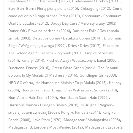
,
,
Bee Movie / Film O Pszczołach (2007)
Bridesmaids / Druhny (2011)
,
,
Burn Burn Burn / Płoną płoną płoną (2015)
Chittagong (2012)
Como
,
caído del cielo / Druga szansa Pedra (2019)
Continuum / Continuum:
,
,
Ocalić przyszłość (2012)
Daddy Day Care / Małolaty u taty (2003)
,
Dance-Off / Bitwa na parkiecie (2014)
Darkness Falls / Gdy zapada
,
,
zmrok (2003)
Detective Conan / Detektyw Conan (2014)
Diplomatic
,
,
Siege / Wróg mojego wroga (1999)
Dries / Dries (2017)
Elizabeth:
,
The Golden Age / Elizabeth: Złoty wiek (2007)
Empire of Scents
,
,
,
(2014)
Fandry (2014)
Flushed Away / Wpuszczony w kanał (2006)
,
Functional Fitness (2016)
Green White Green (And All The Beautiful
,
,
Colours In My Mosaic Of Madness) (2016)
Gunslinger Girl (2003)
,
,
HBO GO oferta
He Named Me Malala / To ja Malala (2015)
Hellboy
,
,
(2004)
How to Train Your Dragon / Jak Wytresować Smoka (2010)
,
,
Hum Aapke Hain Koun (1994)
Hum Saath-Saath Hain (1999)
,
Hurricane Bianca / Huragan Bianca (2016)
In Bruges / Najpierw
,
,
strzelaj potem zwiedzaj (2008)
Kung Fu Panda 2 (2011)
Kung Fu
,
,
,
Panda (2008)
Love Story (1970)
Madagascar / Madagaskar (2005)
,
Madagascar 3: Europe's Most Wanted (2012)
Madagascar: Escape 2