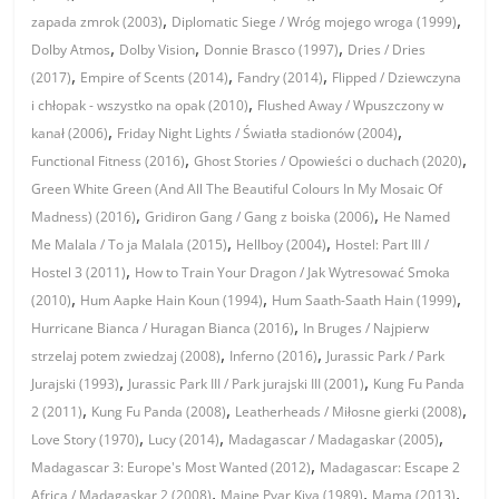
,
,
zapada zmrok (2003)
Diplomatic Siege / Wróg mojego wroga (1999)
,
,
,
Dolby Atmos
Dolby Vision
Donnie Brasco (1997)
Dries / Dries
,
,
,
(2017)
Empire of Scents (2014)
Fandry (2014)
Flipped / Dziewczyna
,
i chłopak - wszystko na opak (2010)
Flushed Away / Wpuszczony w
,
,
kanał (2006)
Friday Night Lights / Światła stadionów (2004)
,
,
Functional Fitness (2016)
Ghost Stories / Opowieści o duchach (2020)
Green White Green (And All The Beautiful Colours In My Mosaic Of
,
,
Madness) (2016)
Gridiron Gang / Gang z boiska (2006)
He Named
,
,
Me Malala / To ja Malala (2015)
Hellboy (2004)
Hostel: Part III /
,
Hostel 3 (2011)
How to Train Your Dragon / Jak Wytresować Smoka
,
,
,
(2010)
Hum Aapke Hain Koun (1994)
Hum Saath-Saath Hain (1999)
,
Hurricane Bianca / Huragan Bianca (2016)
In Bruges / Najpierw
,
,
strzelaj potem zwiedzaj (2008)
Inferno (2016)
Jurassic Park / Park
,
,
Jurajski (1993)
Jurassic Park III / Park jurajski III (2001)
Kung Fu Panda
,
,
,
2 (2011)
Kung Fu Panda (2008)
Leatherheads / Miłosne gierki (2008)
,
,
,
Love Story (1970)
Lucy (2014)
Madagascar / Madagaskar (2005)
,
Madagascar 3: Europe's Most Wanted (2012)
Madagascar: Escape 2
,
,
,
Africa / Madagaskar 2 (2008)
Maine Pyar Kiya (1989)
Mama (2013)