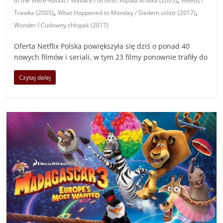
of the Were-Rabbit / Wallace i Gromit: Klątwa królika (2005)
Weeds /
,
,
Trawka (2005)
What Happened to Monday / Siedem sióstr (2017)
Wonder / Cudowny chłopak (2017)
Oferta Netflix Polska powiększyła się dziś o ponad 40
nowych filmów i seriali, w tym 23 filmy ponownie trafiły do
Czytaj dalej