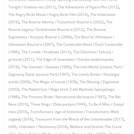
,
,
Tonight / Szalona noc (2011)
The Adventures of Figaro Pho (2012)
,
The Angry Birds Movie / Angry Birds Film (2016)
The Arbitration
,
,
(2016)
The Bourne Identity / Tożsamość Bourne'a (2002)
The
,
Bourne Legacy / Dziedzictwo Bourne'a (2012)
The Bourne
,
Supremacy / Krucjata Bourne'a (2004)
The Bourne Ultimatum /
,
Ultimatum Bourne'a (2007)
The Canterville Ghost / Duch Canterville
,
,
(1996)
The Croods / Krudowie (2013)
The Dilemma / Sekrety i
,
grzeszki (2011)
The Edge of Seventeen / Gorzka siedemnastka
,
,
(2016)
The Goonies / Goonies (1985)
The Lost World: Jurassic Park /
,
Zaginiony Świat: Jurassic Park (1997)
The Lovely Bones / Nostalgia
,
,
anioła (2009)
The Magic of Lassie (1978)
The Missing / Zaginione
,
(2003)
The Naked Gun / Naga broń: Z akt Wydziału Specjalnego
,
,
(1988)
The Princess Bride / Narzeczona dla księcia (1987)
The Rat
,
,
Race (2010)
Three Kings / Złoto pustyni (1999)
To Be A Miss / Zostać
,
miss (2016)
Transformers: Age of Extinction / Transformers: Wiek
,
,
zagłady (2014)
Treasures from the Wreck of the Unbelievable (2017)
,
,
UHD
Unbroken / Niezłomny (2014)
Wallace and Gromit: The Curse
,