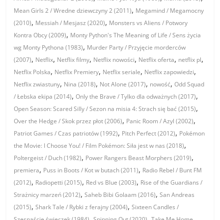
,
Mean Girls 2 / Wredne dziewczyny 2 (2011)
Megamind / Megamocny
,
,
(2010)
Messiah / Mesjasz (2020)
Monsters vs Aliens / Potwory
,
Kontra Obcy (2009)
Monty Python's The Meaning of Life / Sens życia
,
wg Monty Pythona (1983)
Murder Party / Przyjęcie morderców
,
,
,
,
,
,
(2007)
Netflix
Netflix filmy
Netflix nowości
Netflix oferta
netflix pl
,
,
,
,
Netflix Polska
Netflix Premiery
Netflix seriale
Netflix zapowiedzi
,
,
,
,
Netflix zwiastuny
Nina (2018)
Not Alone (2017)
nowość
Odd Squad
,
,
/ Łebska ekipa (2014)
Only the Brave / Tylko dla odważnych (2017)
,
Open Season: Scared Silly / Sezon na misia 4: Strach się bać (2015)
,
,
Over the Hedge / Skok przez płot (2006)
Panic Room / Azyl (2002)
,
,
Patriot Games / Czas patriotów (1992)
Pitch Perfect (2012)
Pokémon
,
the Movie: I Choose You! / Film Pokémon: Siła jest w nas (2018)
,
,
Poltergeist / Duch (1982)
Power Rangers Beast Morphers (2019)
,
,
premiera
Puss in Boots / Kot w butach (2011)
Radio Rebel / Bunt FM
,
,
,
(2012)
Radiopetti (2015)
Red vs Blue (2003)
Rise of the Guardians /
,
,
Strażnicy marzeń (2012)
Saheb Bibi Golaam (2016)
San Andreas
,
,
(2015)
Shark Tale / Rybki z ferajny (2004)
Sixteen Candles /
,
,
Szesnaście świeczek (1984)
Spinning Out (2020)
Take Me Home