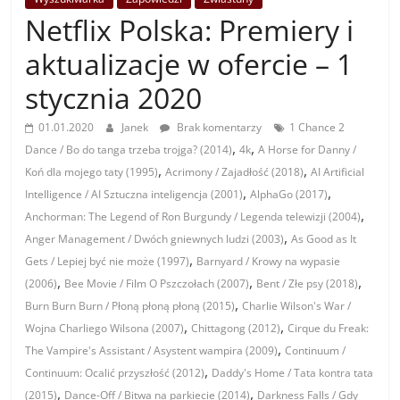
Netflix Polska: Premiery i
aktualizacje w ofercie – 1
stycznia 2020
01.01.2020
Janek
Brak komentarzy
1 Chance 2
,
,
Dance / Bo do tanga trzeba trojga? (2014)
4k
A Horse for Danny /
,
,
Koń dla mojego taty (1995)
Acrimony / Zajadłość (2018)
AI Artificial
,
,
Intelligence / AI Sztuczna inteligencja (2001)
AlphaGo (2017)
,
Anchorman: The Legend of Ron Burgundy / Legenda telewizji (2004)
,
Anger Management / Dwóch gniewnych ludzi (2003)
As Good as It
,
Gets / Lepiej być nie może (1997)
Barnyard / Krowy na wypasie
,
,
,
(2006)
Bee Movie / Film O Pszczołach (2007)
Bent / Złe psy (2018)
,
Burn Burn Burn / Płoną płoną płoną (2015)
Charlie Wilson's War /
,
,
Wojna Charliego Wilsona (2007)
Chittagong (2012)
Cirque du Freak:
,
The Vampire's Assistant / Asystent wampira (2009)
Continuum /
,
Continuum: Ocalić przyszłość (2012)
Daddy's Home / Tata kontra tata
,
,
(2015)
Dance-Off / Bitwa na parkiecie (2014)
Darkness Falls / Gdy