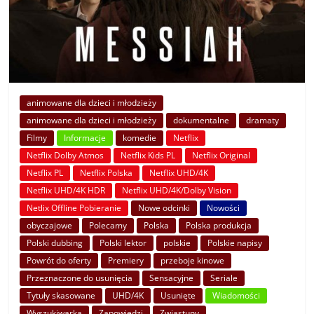
animowane dla dzieci i młodzieży
animowane dla dzieci i młodzieży
dokumentalne
dramaty
Filmy
Informacje
komedie
Netflix
Netflix Dolby Atmos
Netflix Kids PL
Netflix Original
Netflix PL
Netflix Polska
Netflix UHD/4K
Netflix UHD/4K HDR
Netflix UHD/4K/Dolby Vision
Netlix Offline Pobieranie
Nowe odcinki
Nowości
obyczajowe
Polecamy
Polska
Polska produkcja
Polski dubbing
Polski lektor
polskie
Polskie napisy
Powrót do oferty
Premiery
przeboje kinowe
Przeznaczone do usunięcia
Sensacyjne
Seriale
Tytuły skasowane
UHD/4K
Usunięte
Wiadomości
Wyszukiwarka
Zapowiedzi
Zwiastuny