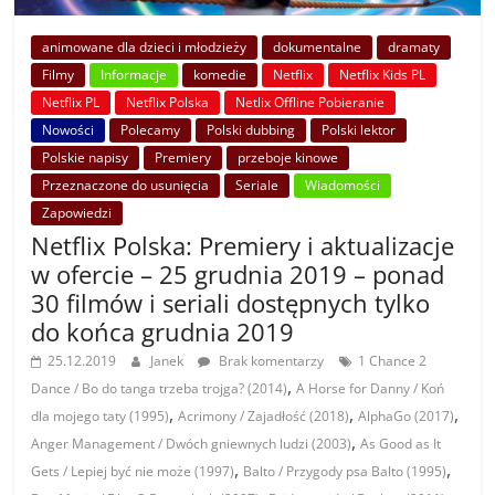
animowane dla dzieci i młodzieży
dokumentalne
dramaty
Filmy
Informacje
komedie
Netflix
Netflix Kids PL
Netflix PL
Netflix Polska
Netlix Offline Pobieranie
Nowości
Polecamy
Polski dubbing
Polski lektor
Polskie napisy
Premiery
przeboje kinowe
Przeznaczone do usunięcia
Seriale
Wiadomości
Zapowiedzi
Netflix Polska: Premiery i aktualizacje
w ofercie – 25 grudnia 2019 – ponad
30 filmów i seriali dostępnych tylko
do końca grudnia 2019
25.12.2019
Janek
Brak komentarzy
1 Chance 2
,
Dance / Bo do tanga trzeba trojga? (2014)
A Horse for Danny / Koń
,
,
,
dla mojego taty (1995)
Acrimony / Zajadłość (2018)
AlphaGo (2017)
,
Anger Management / Dwóch gniewnych ludzi (2003)
As Good as It
,
,
Gets / Lepiej być nie może (1997)
Balto / Przygody psa Balto (1995)