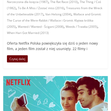
,
,
Narzeczona dla księcia (1987)
The Rat Race (2010)
The Thing / Coś
,
,
(1982)
To Be A Miss / Zostać miss (2016)
Treasures from the Wreck
,
,
of the Unbelievable (2017)
Van Helsing (2004)
Wallace and Gromit:
The Curse of the Were-Rabbit / Wallace i Gromit: Klątwa królika
,
,
,
(2005)
Wanted / Wanted - Ścigani (2008)
Weeds / Trawka (2005)
When Hari Got Married (2013)
Oferta Netflix Polska powiększyła się dziś o jeden nowy
film, a jeden film został z niej usunięty. 22 filmy i
Czytaj dalej