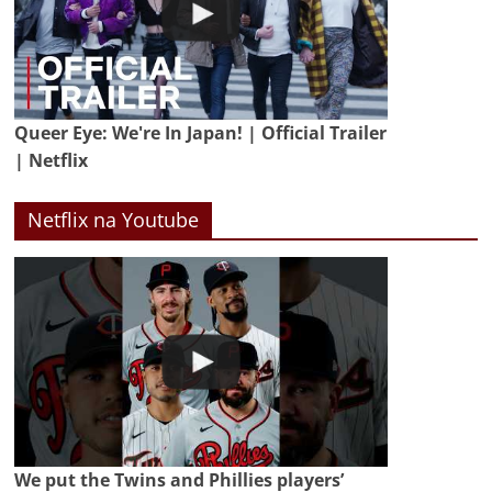
Queer Eye: We're In Japan! | Official Trailer
| Netflix
Netflix na Youtube
We put the Twins and Phillies players’