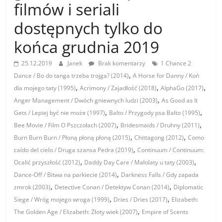
filmów i seriali
dostępnych tylko do
końca grudnia 2019
25.12.2019
Janek
Brak komentarzy
1 Chance 2
,
Dance / Bo do tanga trzeba trojga? (2014)
A Horse for Danny / Koń
,
,
,
dla mojego taty (1995)
Acrimony / Zajadłość (2018)
AlphaGo (2017)
,
Anger Management / Dwóch gniewnych ludzi (2003)
As Good as It
,
,
Gets / Lepiej być nie może (1997)
Balto / Przygody psa Balto (1995)
,
,
Bee Movie / Film O Pszczołach (2007)
Bridesmaids / Druhny (2011)
,
,
Burn Burn Burn / Płoną płoną płoną (2015)
Chittagong (2012)
Como
,
caído del cielo / Druga szansa Pedra (2019)
Continuum / Continuum:
,
,
Ocalić przyszłość (2012)
Daddy Day Care / Małolaty u taty (2003)
,
Dance-Off / Bitwa na parkiecie (2014)
Darkness Falls / Gdy zapada
,
,
zmrok (2003)
Detective Conan / Detektyw Conan (2014)
Diplomatic
,
,
Siege / Wróg mojego wroga (1999)
Dries / Dries (2017)
Elizabeth:
,
The Golden Age / Elizabeth: Złoty wiek (2007)
Empire of Scents