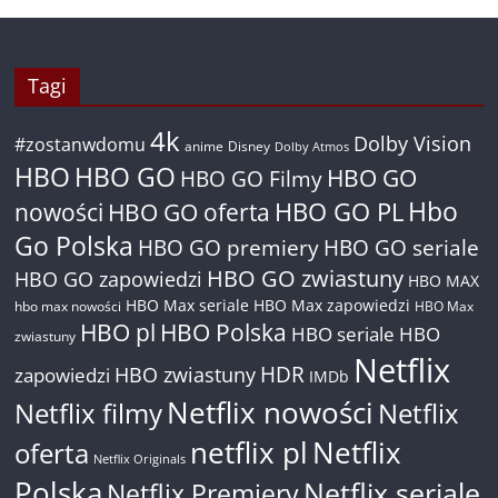
Tagi
4k
Dolby Vision
#zostanwdomu
anime
Disney
Dolby Atmos
HBO
HBO GO
HBO GO
HBO GO Filmy
Hbo
nowości
HBO GO oferta
HBO GO PL
Go Polska
HBO GO premiery
HBO GO seriale
HBO GO zwiastuny
HBO GO zapowiedzi
HBO MAX
HBO Max seriale
HBO Max zapowiedzi
hbo max nowości
HBO Max
HBO pl
HBO Polska
HBO seriale
HBO
zwiastuny
Netflix
HDR
HBO zwiastuny
zapowiedzi
IMDb
Netflix nowości
Netflix filmy
Netflix
netflix pl
Netflix
oferta
Netflix Originals
Polska
Netflix seriale
Netflix Premiery