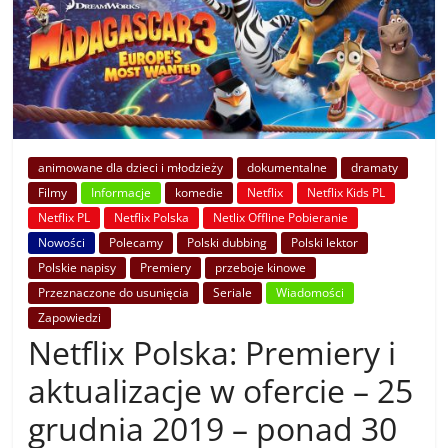
animowane dla dzieci i młodzieży
dokumentalne
dramaty
Filmy
Informacje
komedie
Netflix
Netflix Kids PL
Netflix PL
Netflix Polska
Netlix Offline Pobieranie
Nowości
Polecamy
Polski dubbing
Polski lektor
Polskie napisy
Premiery
przeboje kinowe
Przeznaczone do usunięcia
Seriale
Wiadomości
Zapowiedzi
Netflix Polska: Premiery i
aktualizacje w ofercie – 25
grudnia 2019 – ponad 30