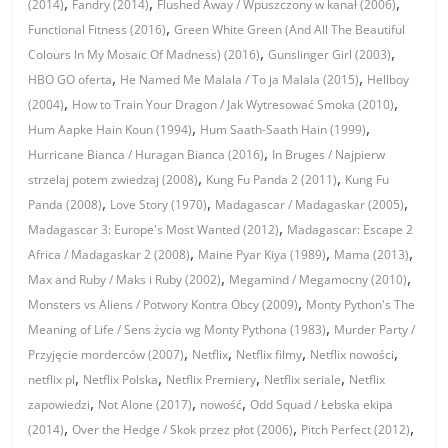
,
,
,
(2014)
Fandry (2014)
Flushed Away / Wpuszczony w kanał (2006)
,
Functional Fitness (2016)
Green White Green (And All The Beautiful
,
,
Colours In My Mosaic Of Madness) (2016)
Gunslinger Girl (2003)
,
,
HBO GO oferta
He Named Me Malala / To ja Malala (2015)
Hellboy
,
,
(2004)
How to Train Your Dragon / Jak Wytresować Smoka (2010)
,
,
Hum Aapke Hain Koun (1994)
Hum Saath-Saath Hain (1999)
,
Hurricane Bianca / Huragan Bianca (2016)
In Bruges / Najpierw
,
,
strzelaj potem zwiedzaj (2008)
Kung Fu Panda 2 (2011)
Kung Fu
,
,
,
Panda (2008)
Love Story (1970)
Madagascar / Madagaskar (2005)
,
Madagascar 3: Europe's Most Wanted (2012)
Madagascar: Escape 2
,
,
,
Africa / Madagaskar 2 (2008)
Maine Pyar Kiya (1989)
Mama (2013)
,
,
Max and Ruby / Maks i Ruby (2002)
Megamind / Megamocny (2010)
,
Monsters vs Aliens / Potwory Kontra Obcy (2009)
Monty Python's The
,
Meaning of Life / Sens życia wg Monty Pythona (1983)
Murder Party /
,
,
,
,
Przyjęcie morderców (2007)
Netflix
Netflix filmy
Netflix nowości
,
,
,
,
netflix pl
Netflix Polska
Netflix Premiery
Netflix seriale
Netflix
,
,
,
zapowiedzi
Not Alone (2017)
nowość
Odd Squad / Łebska ekipa
,
,
,
(2014)
Over the Hedge / Skok przez płot (2006)
Pitch Perfect (2012)