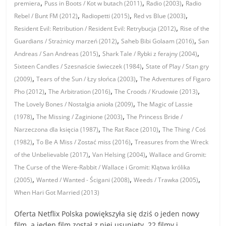
,
,
,
premiera
Puss in Boots / Kot w butach (2011)
Radio (2003)
Radio
,
,
,
Rebel / Bunt FM (2012)
Radiopetti (2015)
Red vs Blue (2003)
,
Resident Evil: Retribution / Resident Evil: Retrybucja (2012)
Rise of the
,
,
Guardians / Strażnicy marzeń (2012)
Saheb Bibi Golaam (2016)
San
,
,
Andreas / San Andreas (2015)
Shark Tale / Rybki z ferajny (2004)
,
Sixteen Candles / Szesnaście świeczek (1984)
State of Play / Stan gry
,
,
(2009)
Tears of the Sun / Łzy słońca (2003)
The Adventures of Figaro
,
,
,
Pho (2012)
The Arbitration (2016)
The Croods / Krudowie (2013)
,
The Lovely Bones / Nostalgia anioła (2009)
The Magic of Lassie
,
,
(1978)
The Missing / Zaginione (2003)
The Princess Bride /
,
,
Narzeczona dla księcia (1987)
The Rat Race (2010)
The Thing / Coś
,
,
(1982)
To Be A Miss / Zostać miss (2016)
Treasures from the Wreck
,
,
of the Unbelievable (2017)
Van Helsing (2004)
Wallace and Gromit:
The Curse of the Were-Rabbit / Wallace i Gromit: Klątwa królika
,
,
,
(2005)
Wanted / Wanted - Ścigani (2008)
Weeds / Trawka (2005)
When Hari Got Married (2013)
Oferta Netflix Polska powiększyła się dziś o jeden nowy
film, a jeden film został z niej usunięty. 22 filmy i