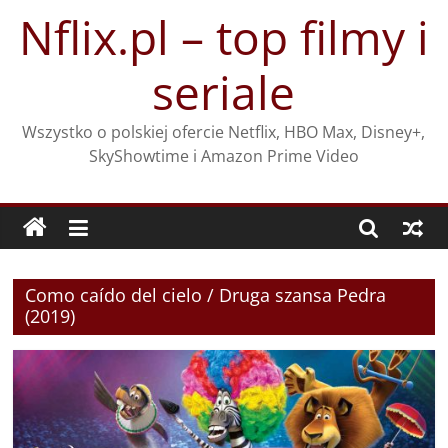
Przejdź
Nflix.pl – top filmy i
do
treści
seriale
Wszystko o polskiej ofercie Netflix, HBO Max, Disney+,
SkyShowtime i Amazon Prime Video
Como caído del cielo / Druga szansa Pedra
(2019)