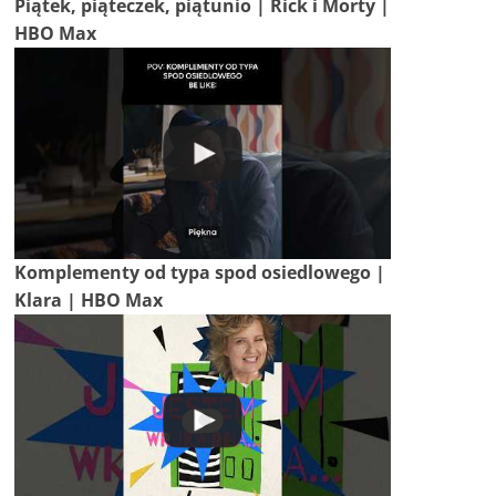
Piątek, piąteczek, piątunio | Rick i Morty |
HBO Max
Komplementy od typa spod osiedlowego |
Klara | HBO Max