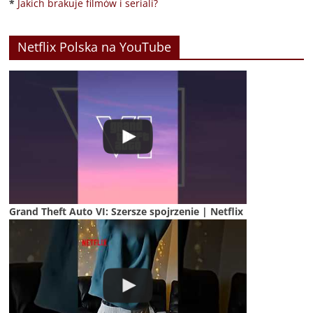
*
Jakich brakuje filmów i seriali?
Netflix Polska na YouTube
Grand Theft Auto VI: Szersze spojrzenie | Netflix