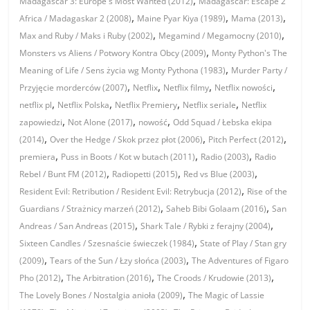
Madagascar 3: Europe's Most Wanted (2012)
Madagascar: Escape 2
,
,
,
Africa / Madagaskar 2 (2008)
Maine Pyar Kiya (1989)
Mama (2013)
,
,
Max and Ruby / Maks i Ruby (2002)
Megamind / Megamocny (2010)
,
Monsters vs Aliens / Potwory Kontra Obcy (2009)
Monty Python's The
,
Meaning of Life / Sens życia wg Monty Pythona (1983)
Murder Party /
,
,
,
,
Przyjęcie morderców (2007)
Netflix
Netflix filmy
Netflix nowości
,
,
,
,
netflix pl
Netflix Polska
Netflix Premiery
Netflix seriale
Netflix
,
,
,
zapowiedzi
Not Alone (2017)
nowość
Odd Squad / Łebska ekipa
,
,
,
(2014)
Over the Hedge / Skok przez płot (2006)
Pitch Perfect (2012)
,
,
,
premiera
Puss in Boots / Kot w butach (2011)
Radio (2003)
Radio
,
,
,
Rebel / Bunt FM (2012)
Radiopetti (2015)
Red vs Blue (2003)
,
Resident Evil: Retribution / Resident Evil: Retrybucja (2012)
Rise of the
,
,
Guardians / Strażnicy marzeń (2012)
Saheb Bibi Golaam (2016)
San
,
,
Andreas / San Andreas (2015)
Shark Tale / Rybki z ferajny (2004)
,
Sixteen Candles / Szesnaście świeczek (1984)
State of Play / Stan gry
,
,
(2009)
Tears of the Sun / Łzy słońca (2003)
The Adventures of Figaro
,
,
,
Pho (2012)
The Arbitration (2016)
The Croods / Krudowie (2013)
,
The Lovely Bones / Nostalgia anioła (2009)
The Magic of Lassie