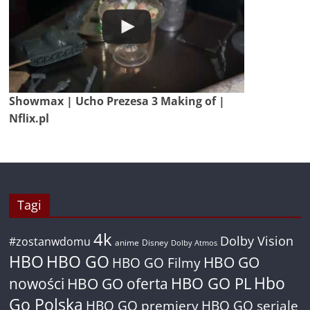
Showmax | Ucho Prezesa 3 Making of |
Nflix.pl
Tagi
4k
Dolby Vision
#zostanwdomu
anime
Disney
Dolby Atmos
HBO
HBO GO
HBO GO
HBO GO Filmy
Hbo
nowości
HBO GO oferta
HBO GO PL
Go Polska
HBO GO premiery
HBO GO seriale