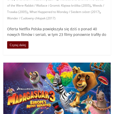
,
of the Were-Rabbit / Wallace i Gromit: Klątwa królika (2005)
Weeds /
,
,
Trawka (2005)
What Happened to Monday / Siedem sióstr (2017)
Wonder / Cudowny chłopak (2017)
Oferta Netflix Polska powiększyła się dziś o ponad 40
nowych filmów i seriali, w tym 23 filmy ponownie trafiły do
Czytaj dalej