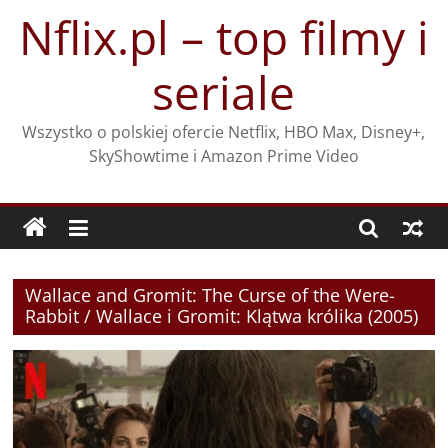
Przejdź
Nflix.pl – top filmy i
do
treści
seriale
Wszystko o polskiej ofercie Netflix, HBO Max, Disney+,
SkyShowtime i Amazon Prime Video
Wallace and Gromit: The Curse of the Were-
Rabbit / Wallace i Gromit: Klątwa królika (2005)