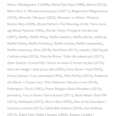
,
,
,
Africa / Madagaskar 2 (2008)
Maine Pyar Kiya (1989)
Mama (2013)
,
Mean Girls 2 / Wredne dziewczyny 2 (2011)
Megamind / Megamocny
,
,
(2010)
Messiah / Mesjasz (2020)
Monsters vs Aliens / Potwory
,
Kontra Obcy (2009)
Monty Python's The Meaning of Life / Sens życia
,
wg Monty Pythona (1983)
Murder Party / Przyjęcie morderców
,
,
,
,
,
,
(2007)
Netflix
Netflix filmy
Netflix nowości
Netflix oferta
netflix pl
,
,
,
,
Netflix Polska
Netflix Premiery
Netflix seriale
Netflix zapowiedzi
,
,
,
,
Netflix zwiastuny
Nina (2018)
Not Alone (2017)
nowość
Odd Squad
,
,
/ Łebska ekipa (2014)
Only the Brave / Tylko dla odważnych (2017)
,
Open Season: Scared Silly / Sezon na misia 4: Strach się bać (2015)
,
,
Over the Hedge / Skok przez płot (2006)
Panic Room / Azyl (2002)
,
,
Patriot Games / Czas patriotów (1992)
Pitch Perfect (2012)
Pokémon
,
the Movie: I Choose You! / Film Pokémon: Siła jest w nas (2018)
,
,
Poltergeist / Duch (1982)
Power Rangers Beast Morphers (2019)
,
,
premiera
Puss in Boots / Kot w butach (2011)
Radio Rebel / Bunt FM
,
,
,
(2012)
Radiopetti (2015)
Red vs Blue (2003)
Rise of the Guardians /
,
,
Strażnicy marzeń (2012)
Saheb Bibi Golaam (2016)
San Andreas
,
,
(2015)
Shark Tale / Rybki z ferajny (2004)
Sixteen Candles /