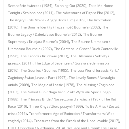
,
,
Szesnaście świeczek (1984)
Spinning Out (2020)
Take Me Home
,
,
Tonight / Szalona noc (2011)
The Adventures of Figaro Pho (2012)
,
The Angry Birds Movie / Angry Birds Film (2016)
The Arbitration
,
,
(2016)
The Bourne Identity / Tożsamość Bourne'a (2002)
The
,
Bourne Legacy / Dziedzictwo Bourne'a (2012)
The Bourne
,
Supremacy / Krucjata Bourne'a (2004)
The Bourne Ultimatum /
,
Ultimatum Bourne'a (2007)
The Canterville Ghost / Duch Canterville
,
,
(1996)
The Croods / Krudowie (2013)
The Dilemma / Sekrety i
,
grzeszki (2011)
The Edge of Seventeen / Gorzka siedemnastka
,
,
(2016)
The Goonies / Goonies (1985)
The Lost World: Jurassic Park /
,
Zaginiony Świat: Jurassic Park (1997)
The Lovely Bones / Nostalgia
,
,
anioła (2009)
The Magic of Lassie (1978)
The Missing / Zaginione
,
(2003)
The Naked Gun / Naga broń: Z akt Wydziału Specjalnego
,
,
(1988)
The Princess Bride / Narzeczona dla księcia (1987)
The Rat
,
,
Race (2010)
Three Kings / Złoto pustyni (1999)
To Be A Miss / Zostać
,
miss (2016)
Transformers: Age of Extinction / Transformers: Wiek
,
,
zagłady (2014)
Treasures from the Wreck of the Unbelievable (2017)
,
,
UHD
Unbroken / Niezłomny (2014)
Wallace and Gromit: The Curse