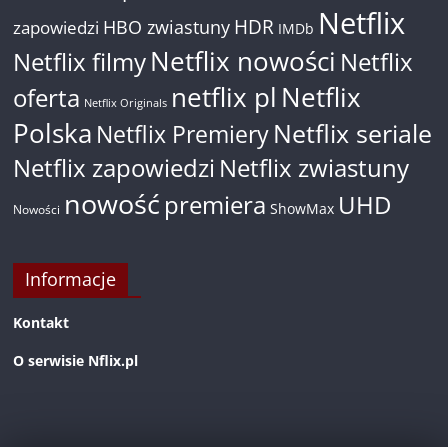
Netflix
HDR
HBO zwiastuny
zapowiedzi
IMDb
Netflix nowości
Netflix filmy
Netflix
netflix pl
Netflix
oferta
Netflix Originals
Polska
Netflix seriale
Netflix Premiery
Netflix zapowiedzi
Netflix zwiastuny
nowość
premiera
UHD
ShowMax
Nowości
Informacje
Kontakt
O serwisie Nflix.pl