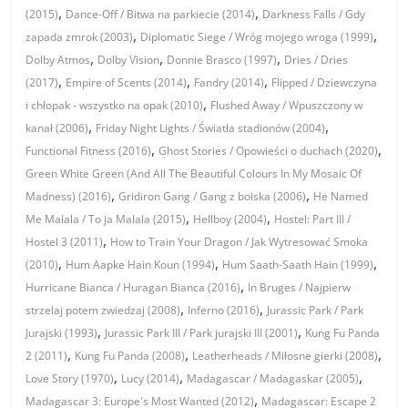
,
,
(2015)
Dance-Off / Bitwa na parkiecie (2014)
Darkness Falls / Gdy
,
,
zapada zmrok (2003)
Diplomatic Siege / Wróg mojego wroga (1999)
,
,
,
Dolby Atmos
Dolby Vision
Donnie Brasco (1997)
Dries / Dries
,
,
,
(2017)
Empire of Scents (2014)
Fandry (2014)
Flipped / Dziewczyna
,
i chłopak - wszystko na opak (2010)
Flushed Away / Wpuszczony w
,
,
kanał (2006)
Friday Night Lights / Światła stadionów (2004)
,
,
Functional Fitness (2016)
Ghost Stories / Opowieści o duchach (2020)
Green White Green (And All The Beautiful Colours In My Mosaic Of
,
,
Madness) (2016)
Gridiron Gang / Gang z boiska (2006)
He Named
,
,
Me Malala / To ja Malala (2015)
Hellboy (2004)
Hostel: Part III /
,
Hostel 3 (2011)
How to Train Your Dragon / Jak Wytresować Smoka
,
,
,
(2010)
Hum Aapke Hain Koun (1994)
Hum Saath-Saath Hain (1999)
,
Hurricane Bianca / Huragan Bianca (2016)
In Bruges / Najpierw
,
,
strzelaj potem zwiedzaj (2008)
Inferno (2016)
Jurassic Park / Park
,
,
Jurajski (1993)
Jurassic Park III / Park jurajski III (2001)
Kung Fu Panda
,
,
,
2 (2011)
Kung Fu Panda (2008)
Leatherheads / Miłosne gierki (2008)
,
,
,
Love Story (1970)
Lucy (2014)
Madagascar / Madagaskar (2005)
,
Madagascar 3: Europe's Most Wanted (2012)
Madagascar: Escape 2