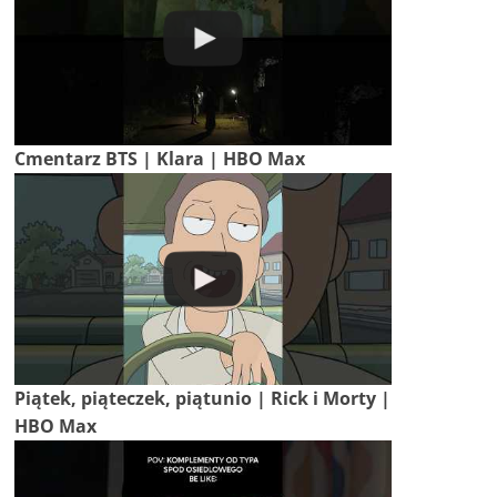
Cmentarz BTS | Klara | HBO Max
Piątek, piąteczek, piątunio | Rick i Morty |
HBO Max