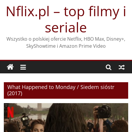
Przejdź
Nflix.pl – top filmy i
do
treści
seriale
Wszystko o polskiej ofercie Netflix, HBO Max, Disney+,
SkyShowtime i Amazon Prime Video
What Happened to Monday / Siedem sióstr
(2017)