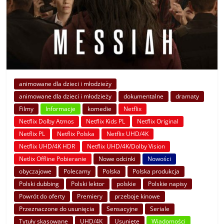
animowane dla dzieci i młodzieży
animowane dla dzieci i młodzieży
dokumentalne
dramaty
Filmy
Informacje
komedie
Netflix
Netflix Dolby Atmos
Netflix Kids PL
Netflix Original
Netflix PL
Netflix Polska
Netflix UHD/4K
Netflix UHD/4K HDR
Netflix UHD/4K/Dolby Vision
Netlix Offline Pobieranie
Nowe odcinki
Nowości
obyczajowe
Polecamy
Polska
Polska produkcja
Polski dubbing
Polski lektor
polskie
Polskie napisy
Powrót do oferty
Premiery
przeboje kinowe
Przeznaczone do usunięcia
Sensacyjne
Seriale
Tytuły skasowane
UHD/4K
Usunięte
Wiadomości