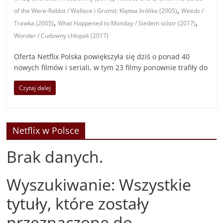
,
of the Were-Rabbit / Wallace i Gromit: Klątwa królika (2005)
Weeds /
,
,
Trawka (2005)
What Happened to Monday / Siedem sióstr (2017)
Wonder / Cudowny chłopak (2017)
Oferta Netflix Polska powiększyła się dziś o ponad 40
nowych filmów i seriali, w tym 23 filmy ponownie trafiły do
Czytaj dalej
Netflix w Polsce
Brak danych.
Wyszukiwanie: Wszystkie
tytuły, które zostały
przeznaczone do