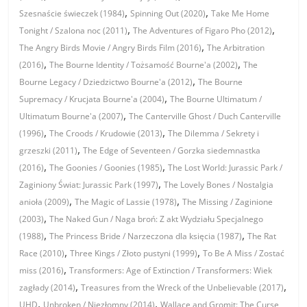
,
,
Szesnaście świeczek (1984)
Spinning Out (2020)
Take Me Home
,
,
Tonight / Szalona noc (2011)
The Adventures of Figaro Pho (2012)
,
The Angry Birds Movie / Angry Birds Film (2016)
The Arbitration
,
,
(2016)
The Bourne Identity / Tożsamość Bourne'a (2002)
The
,
Bourne Legacy / Dziedzictwo Bourne'a (2012)
The Bourne
,
Supremacy / Krucjata Bourne'a (2004)
The Bourne Ultimatum /
,
Ultimatum Bourne'a (2007)
The Canterville Ghost / Duch Canterville
,
,
(1996)
The Croods / Krudowie (2013)
The Dilemma / Sekrety i
,
grzeszki (2011)
The Edge of Seventeen / Gorzka siedemnastka
,
,
(2016)
The Goonies / Goonies (1985)
The Lost World: Jurassic Park /
,
Zaginiony Świat: Jurassic Park (1997)
The Lovely Bones / Nostalgia
,
,
anioła (2009)
The Magic of Lassie (1978)
The Missing / Zaginione
,
(2003)
The Naked Gun / Naga broń: Z akt Wydziału Specjalnego
,
,
(1988)
The Princess Bride / Narzeczona dla księcia (1987)
The Rat
,
,
Race (2010)
Three Kings / Złoto pustyni (1999)
To Be A Miss / Zostać
,
miss (2016)
Transformers: Age of Extinction / Transformers: Wiek
,
,
zagłady (2014)
Treasures from the Wreck of the Unbelievable (2017)
,
,
UHD
Unbroken / Niezłomny (2014)
Wallace and Gromit: The Curse