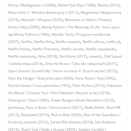
,
,
,
Africa / Madagaskar 2 (2008)
Maine Pyar Kiya (1989)
Mama (2013)
,
Mean Girls 2 / Wredne dziewczyny 2 (2011)
Megamind / Megamocny
,
,
(2010)
Messiah / Mesjasz (2020)
Monsters vs Aliens / Potwory
,
Kontra Obcy (2009)
Monty Python's The Meaning of Life / Sens życia
,
wg Monty Pythona (1983)
Murder Party / Przyjęcie morderców
,
,
,
,
,
,
(2007)
Netflix
Netflix filmy
Netflix nowości
Netflix oferta
netflix pl
,
,
,
,
Netflix Polska
Netflix Premiery
Netflix seriale
Netflix zapowiedzi
,
,
,
,
Netflix zwiastuny
Nina (2018)
Not Alone (2017)
nowość
Odd Squad
,
,
/ Łebska ekipa (2014)
Only the Brave / Tylko dla odważnych (2017)
,
Open Season: Scared Silly / Sezon na misia 4: Strach się bać (2015)
,
,
Over the Hedge / Skok przez płot (2006)
Panic Room / Azyl (2002)
,
,
Patriot Games / Czas patriotów (1992)
Pitch Perfect (2012)
Pokémon
,
the Movie: I Choose You! / Film Pokémon: Siła jest w nas (2018)
,
,
Poltergeist / Duch (1982)
Power Rangers Beast Morphers (2019)
,
,
premiera
Puss in Boots / Kot w butach (2011)
Radio Rebel / Bunt FM
,
,
,
(2012)
Radiopetti (2015)
Red vs Blue (2003)
Rise of the Guardians /
,
,
Strażnicy marzeń (2012)
Saheb Bibi Golaam (2016)
San Andreas
,
,
(2015)
Shark Tale / Rybki z ferajny (2004)
Sixteen Candles /