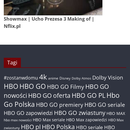
Showmax | Ucho Prezesa 3 Making of |
Nflix.pl
Tagi
4k
Dolby Vision
#zostanwdomu
anime
Disney
Dolby Atmos
HBO
HBO GO
HBO GO
HBO GO Filmy
Hbo
nowości
HBO GO oferta
HBO GO PL
Go Polska
HBO GO premiery
HBO GO seriale
HBO GO zwiastuny
HBO GO zapowiedzi
HBO MAX
HBO Max seriale
HBO Max zapowiedzi
hbo max nowości
HBO Max
HBO pl
HBO Polska
HBO seriale
HBO
zwiastuny