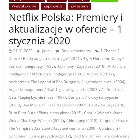
Wyszukiwarka
Zapowiedzi
Zwiastuny
Netflix Polska: Premiery i
aktualizacje w ofercie – 1
stycznia 2020
01.01.2020
Janek
Brak komentarzy
1 Chance 2
,
,
Dance / Bo do tanga trzeba trojga? (2014)
4k
A Horse for Danny /
,
,
Koń dla mojego taty (1995)
Acrimony / Zajadłość (2018)
AI Artificial
,
,
Intelligence / AI Sztuczna inteligencja (2001)
AlphaGo (2017)
,
Anchorman: The Legend of Ron Burgundy / Legenda telewizji (2004)
,
Anger Management / Dwóch gniewnych ludzi (2003)
As Good as It
,
Gets / Lepiej być nie może (1997)
Barnyard / Krowy na wypasie
,
,
,
(2006)
Bee Movie / Film O Pszczołach (2007)
Bent / Złe psy (2018)
,
Burn Burn Burn / Płoną płoną płoną (2015)
Charlie Wilson's War /
,
,
Wojna Charliego Wilsona (2007)
Chittagong (2012)
Cirque du Freak:
,
The Vampire's Assistant / Asystent wampira (2009)
Continuum /
,
Continuum: Ocalić przyszłość (2012)
Daddy's Home / Tata kontra tata